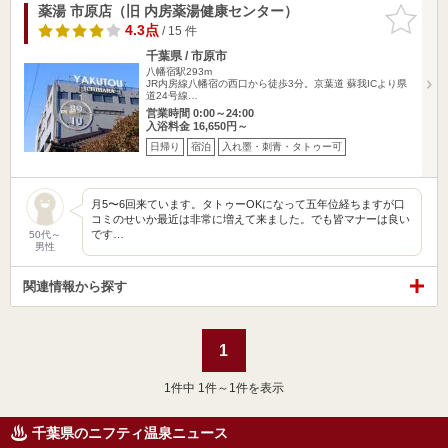
薬湯 市原店（旧 内房薬湯健康センター）
お気に入
りに追加
4.3点
/ 15 件
千葉県 / 市原市
八幡宿駅293m
JR内房線八幡宿の西口から徒歩3分。京葉道 蘇我ICより県
道24号線…
営業時間 0:00～24:00
入浴料金 16,650円～
日帰り
宿泊
入れ墨・刺青・タトゥー可
月5〜6回来ています。タトゥーOKになって五年位経ちますが口
コミのせいか最近は非常に増えて来ました。でも皆マナーは良い
です…
50代～
男性
関連情報から探す
1
1
件中 1件～1件を表示
千葉県のニフティ温泉ニュース