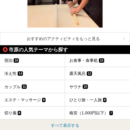
おすすめのアクティビティをもっと見る
市原の人気テーマから探す
宿泊
お食事・食事処
18
15
冷え性
露天風呂
14
12
カップル
サウナ
11
10
エステ・マッサージ
ひとり旅・一人旅
9
8
切り傷
格安（1,000円以下）
8
7
すべて表示する