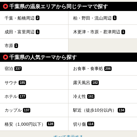
千葉県の温泉エリアから同じテーマで探す
千葉・船橋周辺
柏・野田・流山周辺
2
1
成田・富里周辺
木更津・市原・君津周辺
1
1
市原
1
千葉県の人気テーマから探す
宿泊
お食事・食事処
337
206
サウナ
露天風呂
185
182
ホテル
冷え性
177
161
カップル
駅近（徒歩10分以内）
137
134
格安（1,000円以下）
切り傷
128
114