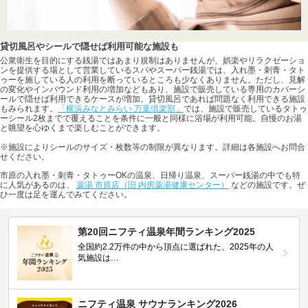
貸切風呂やシールで隠せば利用可能な施設も
公衆衛生を目的にする銭湯ではあまり規制はありませんが、娯楽やリラクゼーショ
ンを提供する場として営業しているスパやスーパー銭湯では、入れ墨・刺青・タト
ゥーを施している人の利用を断っているところも少なくありません。ただし、見解
の変化やインバウンド利用の増加などもあり、施設で販売している専用のカバーシ
ールで隠せば利用できるケースが増加。貸切風呂であれば問題なく利用できる施設
もみられます。
「横浜みなとみらい 万葉倶楽部」
では、施設で販売しているタトゥ
ーシール2枚までで覆えることを条件に一般と同様に浴場が利用可能。自慢のお湯
と眺望を心ゆくまで楽しむことができます。
※施設によりシールのサイズ・枚数等の制限が異なります。詳細は各施設へお問合
せください。
市原の入れ墨・刺青・タトゥーOKの温泉、日帰り温泉、スーパー銭湯の中でも特
に人気があるのは、
薬湯 市原店（旧 内房薬湯健康センター）
などの施設です。ぜ
ひ一度は足を運んでみてください。
第20回ニフティ温泉年間ランキング2025
全国約2.2万件の中から頂点に選ばれた、2025年の人
気施設は…
ニフティ温泉 サウナランキング2026