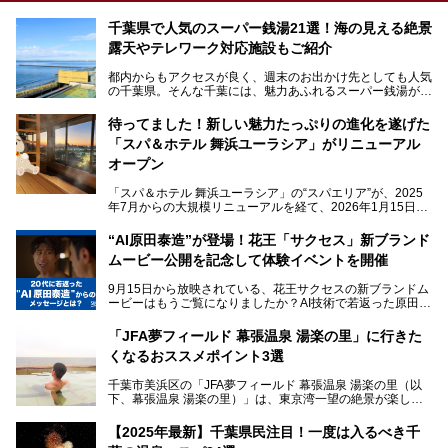
千葉県で人気のスーパー銭湯21選！海の見える絶景
露天やテレワーク対応施設もご紹介
都内からもアクセスが良く、週末のお出かけ先としても人気
の千葉県。そんな千葉には、魅力あふれるスーパー銭湯がた
くさんあります。
待ってました！新しい魅力たっぷりの進化を遂げた
「サウナでしっかりととのいたい」「海が見える絶景で非日
「スパ＆ホテル 舞浜ユーラシア」がリニューアル
常を味わいたい」「子連れでも気兼ねなく1日過ごした
い」。
オープン
そんな多様なニーズに応える施設が揃っているため、その日
「スパ＆ホテル 舞浜ユーラシア」の“スパエリア”が、2025
の目的に合った施設がきっと見つかるはずです。
年7月からの大規模リニューアルを経て、2026年1月15日
（木）に再オープン！
さらに最近では、24時間営業で深夜まで滞在できる施設
“AI原田泰造”が登場！花王「サクセス」新ブランド
や、テレワーク・コワーキングスペースを備えた仕事もでき
新設エリアや生まれ変わった浴場・サウナの魅力を、人気キ
るスパも増えており、ただの入浴施設にとどまらない進化を
ムービー公開を記念して体験イベントを開催
ャラクター「ユーラシわん」と一緒にご紹介します。必見の
遂げています。
マル秘情報がたっぷり。ぜひチェックしてみてください！
9月15日から放映されている、花王サクセスの新ブランドム
───
本記事では、人気スーパー銭湯から絶景施設、コワーキング
ービーはもうご覧になりましたか？AI技術で若返った原田泰
提供元：SPA＆HOTEL舞浜ユーラシア【PR】
スペースや休憩スペースが充実した施設、子連れファミリー
造さんが登場して、“前を向くチカラに”というメッセージを
この記事はSPA＆HOTEL舞浜ユーラシアのPRレポート記事
向けの施設など、目的に合わせたおすすめの施設を紹介しま
伝えるムービーです。公開を記念して、スパメッツァおおた
です。
「JFA夢フィールド 幕張温泉 湯楽の里」に行きた
す。
か竜泉寺の湯にて体験イベントを開催。花王サクセスの製品
くなるおススメポイント3選
が無料で試せるチャンスです！
千葉県でスーパー銭湯選びに困った際は、ぜひ参考にしてく
───
ださい。
千葉市美浜区の「JFA夢フィールド 幕張温泉 湯楽の里（以
提供元：花王株式会社【PR】
下、幕張温泉 湯楽の里）」は、東京湾一望の絶景が楽しめ
この記事は花王株式会社商品のPRレポート記事です。
る日帰り温泉です。
設備も天然温泉の露天風呂、サウナ、岩盤浴のほか、高濃度
【2025年最新】千葉県民注目！一度は入るべき千
炭酸泉、海の見えるお休み処や食事処、展望抜群の屋上ま