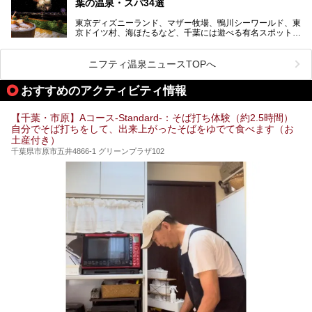
葉の温泉・スパ34選
で、年代を問わずたっぷり楽しめます。
東京ディズニーランド、マザー牧場、鴨川シーワールド、東
今回は人気のこの施設の中でも、特におススメしたい3つの
京ドイツ村、海ほたるなど、千葉には遊べる有名スポットが
ポイントについて厳選してお届けします。読めばきっと、行
たくさん。そんな千葉県は温泉・スパもすごいんです！千葉
きたくなること間違いなし！
県で生まれ、千葉県で育ち、つい最近まで千葉在住だった私
がお勧めする、一度は入るべき千葉の温泉・スパ34選をま
ニフティ温泉ニュースTOPへ
とめました。
おすすめのアクティビティ情報
【千葉・市原】Aコース-Standard-：そば打ち体験（約2.5時間）
自分でそば打ちをして、出来上がったそばをゆでて食べます（お
土産付き）
千葉県市原市五井4866-1 グリーンプラザ102