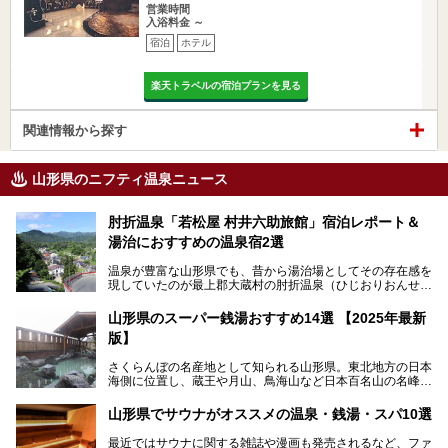
営業時間
入浴料金 ～
宿泊
ホテル
楽天トラベルの宿泊プランを見る
関連情報から探す
山形県のニフティ温泉ニュース
肘折温泉「若松屋 村井六助旅館」宿泊レポート＆
湯治におすすめの温泉宿2選
温泉が豊富な山形県でも、昔から湯治場としてその存在感を
現していたのが最上郡大蔵村の肘折温泉（ひじおりおんせ
ん）です。
今回はその肘折温泉の「若松屋 村井六助旅館」に宿泊した
山形県のスーパー銭湯おすすめ14選 【2025年最新
体験レポートとおすすめの温泉宿を2軒ご紹介します。
版】
鄙びた風情があり、源泉掛け流しの旅館も多い肘折温泉は、
じっくり名湯に浸かって癒されたい方にぴったりの温泉地で
さくらんぼの名産地として知られる山形県。東北地方の日本
す。
海側に位置し、蔵王や月山、鳥海山など日本百名山の名峰や
最上川が彩る、自然の美しい地域です。かの松尾芭蕉は「奥
の細道」全行程の1/3にあたる期間を山形県で過ごしたとい
山形県でサウナがオススメの温泉・銭湯・スパ10選
われることからも、山形の深い魅力がうかがえます。
山形県はまた、県内全域に多様な温泉があり、35ある市町
最近ではサウナに関する雑誌や漫画も発売されるなど、ファ