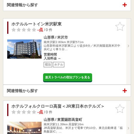
関連情報から探す
ホテルルートイン米沢駅東
お気に入
りに追加
-点
/ 0 件
山形県 / 米沢市
南米沢駅2.80km
米沢駅571m
山形新幹線米沢駅東口より徒歩8分／米沢南陽道路米沢中
央ICより車５分…
営業時間
入浴料金 ～
宿泊
ホテル
楽天トラベルの宿泊プランを見る
関連情報から探す
ホテルフォルクローロ高畠＜JR東日本ホテルズ＞
お気に入
りに追加
-点
/ 0 件
山形県 / 東置賜郡高畠町
南米沢駅11.39km
高畠駅16m
JR高畠駅直結、米沢まで電車で約10分。東北自動車道「福
島飯坂IC」…