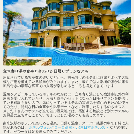
立ち寄り湯や食事と合わせた日帰りプランなども
用意されている客室数の違いなどから、観光向けのホテルは旅館と比べて大規
模な浴場を備えている傾向がみられます。また、最近では大浴場のほかに露天
風呂付きの豪華な客室での入浴が楽しめるところも増えてきています。
温泉をアピールしているホテルのなかには、立ち寄り湯として宿泊客以外の利
用者を受け入れていたり、入浴と食事がセットになった日帰りプランを提供し
ている施設も多いので、気になっているホテルの雰囲気を確かめるために使っ
てみたり、特別な日の食事会や温泉デートなどに利用したりするのもオスス
メ。たくさんのホテルが立ち並ぶ温泉地では、宿泊する施設とは別のホテルの
お風呂に立ち寄ることで、ちょっとした湯めぐりも楽しめます。
南米沢駅のホテルで楽しめる温泉、日帰り温泉、スーパー銭湯の中でも特に人
気があるのは、
ホテルフォルクローロ高畠＜JR東日本ホテルズ＞
などの施設
です。ぜひ一度は足を運んでみてください。