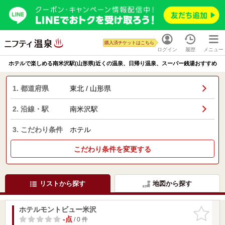
購入済チケットはこちら
ログイン
履歴
メニュー
ホテルで楽しめる南米沢駅(山形県)近くの温泉、日帰り温泉、スーパー銭湯おすすめ
1. 都道府県
東北 / 山形県
2. 沿線・駅
南米沢駅
3. こだわり条件
ホテル
こだわり条件を変更する
リストから探す
地図から探す
ホテルモントビュー米沢
お気に入
りに追加
-点
/ 0 件