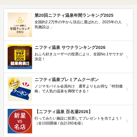
第20回ニフティ温泉年間ランキング2025
全国約2.2万件の中から頂点に選ばれた、2025年の人
気施設は…
ニフティ温泉 サウナランキング2026
おふろ好きユーザーの投票により、全国No.1サウナが
決定！
ニフティ温泉プレミアムクーポン
ノジマモバイル会員向け 通常よりもお得な「特別価
格」で人気の温泉を満喫できる！
【ニフティ温泉 百名湯2026】
行ってみたい施設に投票してプレゼントを当てよう！
（全10回開催 / 合計260名様）