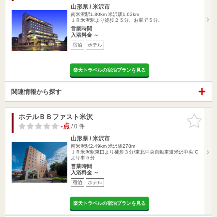
山形県 / 米沢市
南米沢駅1.80km
米沢駅1.63km
ＪＲ米沢駅より徒歩２５分、お車で５分。
営業時間
入浴料金 ～
宿泊
ホテル
楽天トラベルの宿泊プランを見る
関連情報から探す
ホテルＢＢファスト米沢
お気に入
りに追加
-点
/ 0 件
山形県 / 米沢市
南米沢駅2.49km
米沢駅278m
ＪＲ米沢駅東口より徒歩３分/東北中央自動車道米沢中央IC
より車５分
営業時間
入浴料金 ～
宿泊
ホテル
楽天トラベルの宿泊プランを見る