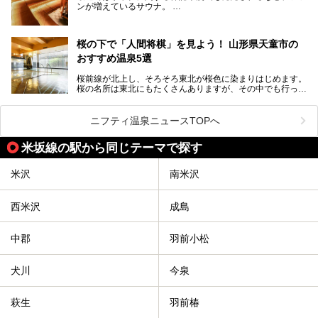
村のすべてで温泉が湧いているという温泉県。そんな山形県
ンが増えているサウナ。
でぜひチェックしたいスーパー銭湯をご紹介します。
しかしサウナは一口にサウナと言っても、ドライサウナ、ス
チームサウナ、塩サウナなどが存在し、施設によって様々な
桜の下で「人間将棋」を見よう！ 山形県天童市の
こだわりを持つ施設も増えています。
おすすめ温泉5選
今回はそんな今話題のサウナが楽しめる、山形県内にあるオ
ススメ温泉・銭湯・スパを10件まとめてご紹介します。
桜前線が北上し、そろそろ東北が桜色に染まりはじめます。
桜の名所は東北にもたくさんありますが、その中でも行って
みたいのは、なんといっても山形県天童市の舞鶴山。
舞鶴山の山頂まで軽いハイキングの気分で登れば、そこでは
ニフティ温泉ニュースTOPへ
なんと「人間将棋」が行われているのです！
米坂線の駅から同じテーマで探す
「人間将棋」とは昭和31年から毎年春に山形県天童市で行
われている一大イベントで、甲冑や着物姿の武者に扮した人
間が将棋の駒となり、対局を行っているのです。
米沢
南米沢
人気漫画「３月のライオン」の中でもこの人間将棋のシーン
が描かれ、「坊」こと二海堂氏の甲冑のあまりの似合いっぷ
西米沢
成島
りに、思わず吹き出してしまった読者もいることでしょう。
2017年は4月22日（土）・23日（日）に舞鶴山の頂上で行
われます。また、23日は「天童百面指し」が行われ、人間
中郡
羽前小松
将棋終了後、小学生以上の一般市民がプロ棋士と対局するこ
とができます。
犬川
今泉
天童市には温泉も多数あるので、桜と人間将棋を見た後はゆ
っくり温泉に浸かってはいかがでしょうか。
萩生
羽前椿
今回は山形県天童市のおすすめ温泉をご紹介します！