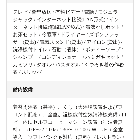
テレビ / 衛星放送 / 有料ビデオ / 電話 / モジュラー
ジャック / インターネット接続(LAN形式) / イン
ターネット接続(無線LAN形式) / 湯沸かしポット /
お茶セット / 冷蔵庫 / ドライヤー / ズボンプレッ
サー(貸出) / 電気スタンド(貸出) / アイロン(貸出) /
洗浄機付トイレ / 石鹸（液体） / ボディーソープ /
シャンプー / コンディショナー / ハミガキセット /
カミソリ / タオル / バスタオル / くつろぎ着の作務
衣 / スリッパ
館内設備
着替え浴衣（甚平）、くし（大浴場設置およびフ
ロント配布）、全室加湿機能付空気清浄機完備 / ロ
ビー内にセルフコーヒーマシーン設置（宿泊者無
料）15:00〜22：00/6：30〜10：00 / Ｗｉ‐Ｆｉ全室
導入 ソフトバンクも対応（無料） / レストラン /