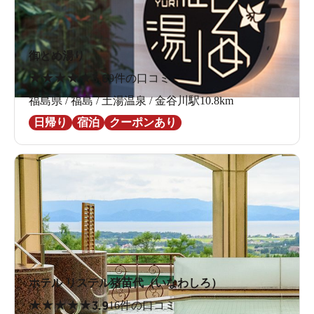
御とめ湯り
★
★
★
★
★
3.8
9件の口コミ
福島県 / 福島 / 土湯温泉 / 金谷川駅10.8km
日帰り
宿泊
クーポンあり
ホテル リステル猪苗代（いなわしろ）
★
★
★
★
★
3.9
16件の口コミ