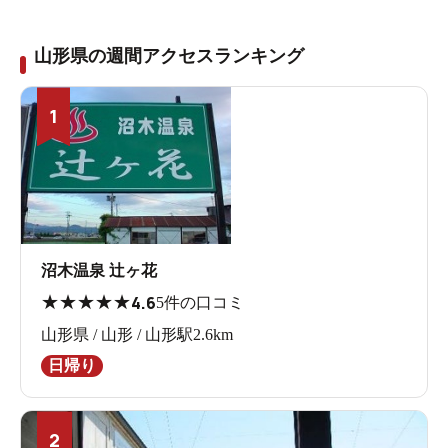
山形県の週間アクセスランキング
1
沼木温泉 辻ヶ花
★
★
★
★
★
4.6
5件の口コミ
山形県 / 山形 / 山形駅2.6km
日帰り
2