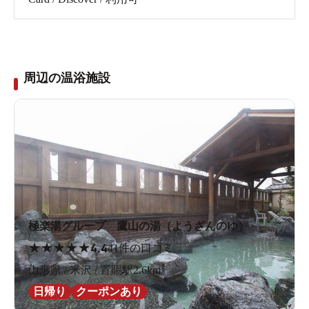
周辺の温浴施設
極楽湯グループ 鷹山の湯（ようざんのゆ）
★
★
★
★
★
4.4
41件の口コミ
山形県 / 米沢 / 置賜駅2.6km
日帰り
クーポンあり