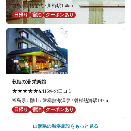
福島県 / 猪苗代 / 川桁駅1.4km
日帰り
宿泊
クーポンあり
萩姫の湯 栄楽館
★
★
★
★
★
4.1
16件の口コミ
福島県 / 郡山 / 磐梯熱海温泉 / 磐梯熱海駅197m
日帰り
宿泊
クーポンあり
山形県の
温浴施設をもっと見る