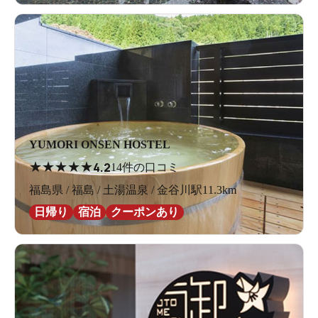
YUMORI ONSEN HOSTEL
★
★
★
★
★
4.2
14件の口コミ
福島県 / 福島 / 土湯温泉 / 金谷川駅11.3km
日帰り
宿泊
クーポンあり