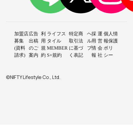
加盟店
広告
利
ライフス
特定商
ヘ
採
運
個人情
募集
出稿
用
タイル
取引法
ル
用
営
報保護
(資料
のご
規
MEMBER
に基づ
プ
情
会
ポリ
請求)
案内
約
S+規約
く表記
報
社
シー
©NIFTY Lifestyle Co., Ltd.