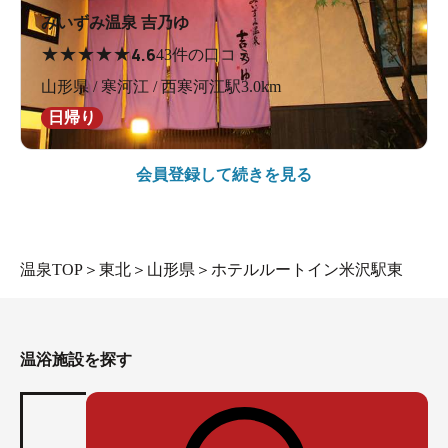
みいずみ温泉 吉乃ゆ
★
★
★
★
★
4.6
43件の口コミ
山形県 / 寒河江 / 西寒河江駅3.0km
日帰り
会員登録して続きを見る
温泉TOP
＞
東北
＞
山形県
＞
ホテルルートイン米沢駅東
温浴施設を探す