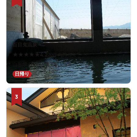
百目鬼温泉
★
★
★
★
★
4.2
20件の口コミ
山形県 / 山形 / 蔵王駅3.1km
日帰り
3