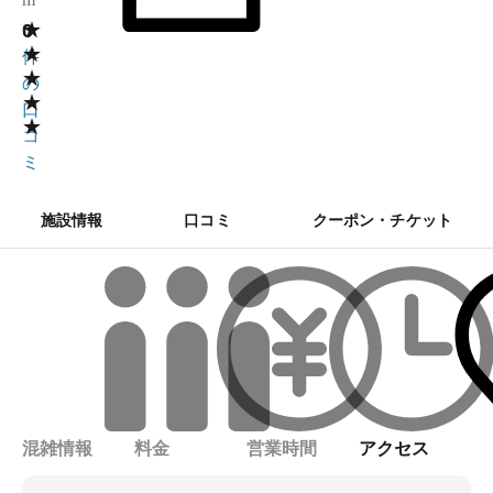
★
0
0
★
件
★
の
★
口
★
コ
ミ
施設情報
口コミ
クーポン・チケット
混雑情報
料金
営業時間
アクセス