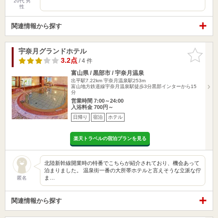
20代 男
性
関連情報から探す
宇奈月グランドホテル
お気に入
りに追加
3.2点
/ 4 件
富山県 / 黒部市 / 宇奈月温泉
出平駅7.22km
宇奈月温泉駅253m
富山地方鉄道線宇奈月温泉駅徒歩3分黒部インターから15
分
営業時間 7:00～24:00
入浴料金 700円～
日帰り
宿泊
ホテル
楽天トラベルの宿泊プランを見る
北陸新幹線開業時の特番でこちらが紹介されており、機会あって
泊まりました。 温泉街一番の大所帯ホテルと言えそうな立派な佇
ま…
匿名
関連情報から探す