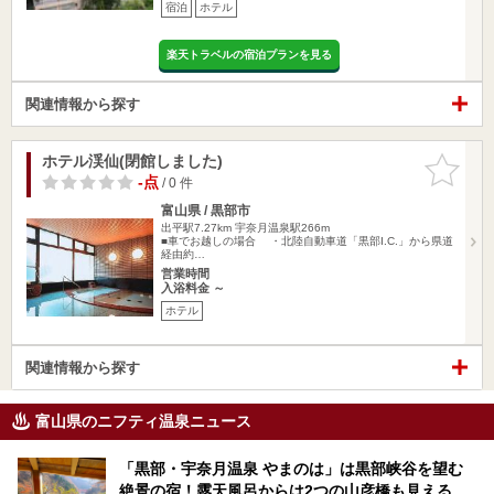
宿泊
ホテル
楽天トラベルの宿泊プランを見る
関連情報から探す
ホテル渓仙(閉館しました)
お気に入
りに追加
-点
/ 0 件
富山県 / 黒部市
出平駅7.27km
宇奈月温泉駅266m
■車でお越しの場合 ・北陸自動車道「黒部I.C.」から県道
経由約…
営業時間
入浴料金 ～
ホテル
関連情報から探す
富山県のニフティ温泉ニュース
「黒部・宇奈月温泉 やまのは」は黒部峡谷を望む
絶景の宿！露天風呂からは2つの山彦橋も見える