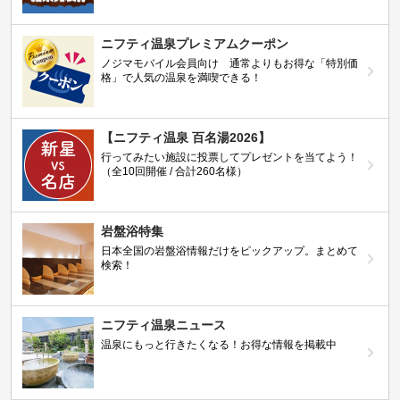
ニフティ温泉プレミアムクーポン
ノジマモバイル会員向け 通常よりもお得な「特別価
格」で人気の温泉を満喫できる！
【ニフティ温泉 百名湯2026】
行ってみたい施設に投票してプレゼントを当てよう！
（全10回開催 / 合計260名様）
岩盤浴特集
日本全国の岩盤浴情報だけをピックアップ。まとめて
検索！
ニフティ温泉ニュース
温泉にもっと行きたくなる！お得な情報を掲載中