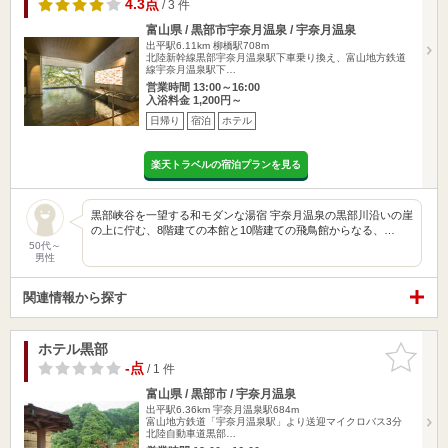
4.3点
/ 3 件
富山県 / 黒部市宇奈月温泉 / 宇奈月温泉
出平駅6.11km
柳橋駅708m
北陸新幹線黒部宇奈月温泉駅下車乗り換え、富山地方鉄道
線宇奈月温泉駅下…
営業時間 13:00～16:00
入浴料金 1,200円～
日帰り
宿泊
ホテル
楽天トラベルの宿泊プランを見る
黒部峡谷を一望する和モダンな湯宿 宇奈月温泉の黒部川沿いの崖
の上に佇む、8階建ての本館と10階建ての飛鳥館からなる、…
50代～
男性
関連情報から探す
ホテル黒部
お気に入
りに追加
-点
/ 1 件
富山県 / 黒部市 / 宇奈月温泉
出平駅6.36km
宇奈月温泉駅684m
富山地方鉄道「宇奈月温泉駅」より送迎マイクロバス3分
北陸自動車道黒部…