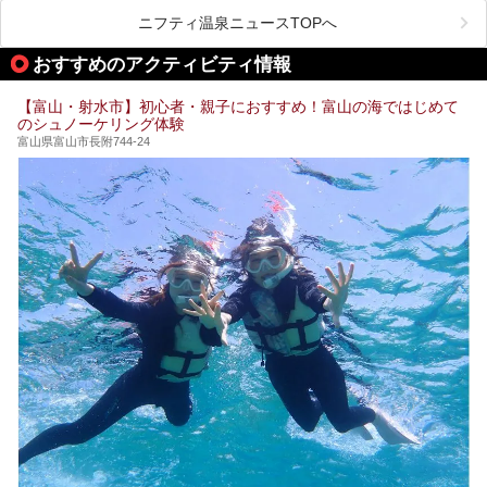
小京都・城端と、とても魅力的な観光スポットがたくさんあ
ります。
ニフティ温泉ニュースTOPへ
城端の郊外に建つ里山オーベルジュ＆温泉ウェルネススパ
おすすめのアクティビティ情報
「桜ヶ池クアガーデン」に泊まって、歴史の旅にお出かけし
てみませんか？
【富山・射水市】初心者・親子におすすめ！富山の海ではじめて
のシュノーケリング体験
富山県富山市長附744-24