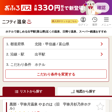
購入済チケットはこちら
ログイン
履歴
メニュー
ホテルで楽しめる出平駅(富山県)近くの温泉、日帰り温泉、スーパー銭湯おすすめ
1. 都道府県
北陸・甲信越 / 富山県
2. 沿線・駅
出平駅
3. こだわり条件
ホテル
こだわり条件を変更する
リストから探す
地図から探す
黒部・宇奈月温泉 やまのは（旧 宇奈月杉乃井ホテ
お気に入
ル）
りに追加