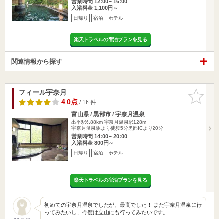
営業時間 12:00～16:00
入浴料金 1,100円～
日帰り
宿泊
ホテル
楽天トラベルの宿泊プランを見る
関連情報から探す
フィール宇奈月
お気に入
りに追加
4.0点
/ 16 件
富山県 / 黒部市 / 宇奈月温泉
出平駅6.88km
宇奈月温泉駅128m
宇奈月温泉駅より徒歩5分黒部ICより20分
営業時間 14:00～20:00
入浴料金 800円～
日帰り
宿泊
ホテル
楽天トラベルの宿泊プランを見る
初めての宇奈月温泉でしたが、最高でした！ また宇奈月温泉に行
ってみたいし、今度は立山にも行ってみたいです。