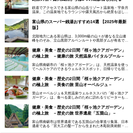
鉄道でアクセスできる富山県の山岳リゾート温泉地・宇奈月
温泉。この温泉地でもラウンジや露天風呂から絶景をほしい
ままにする絶好の地に建つ宿がORIX HOTELS & RESORTS
の「黒部・宇奈月温泉 やまのは」。
富山県のスーパー銭湯おすすめ14選 【2025年最新
版】
自慢の眺望、温泉、居心地の良い客室、ビュッフェ式の食事
など、実際に泊まってみた体験を中心に詳しく紹介しちゃい
北陸地方にある富山県は、3,000m級の山々が連なる立山連
ます。日常から少し離れて、山懐で自然に癒されたいと思う
峰をのぞみ、立山黒部アルペンルートや黒部ダムが有名で
方にぴったりの温泉です。冬なら雪景色も絵になりますよ。
す。また、氷見港をはじめとする富山湾に揚がる、きときと
の（新鮮な）海の幸も見逃せません！
───
健康・美食・歴史の2日間「桜ヶ池クアガーデン」
提供元：オリックス・ホテルマネジメント株式会社【PR】
の極上旅 －健康の旅 天然温泉バイタルプール－
北陸新幹線が開業し、実は東京からも2時間ほどでアクセス
この記事は黒部・宇奈月温泉 やまのはのPR記事です。
できる富山県の、おすすめスーパー銭湯をご紹介します。質
富山県南砺市の「桜ヶ池クアガーデン」は、天然温泉を使っ
のいい天然温泉が豊富で、すぐにでも出かけたくなる施設が
てヘルスケアのできるウェルネススポット。日帰りでも宿泊
満載ですよ。
でも天然温泉バイタルプールやサウナ、露天風呂を利用でき
るので、ゆったり楽しみながら美しく健康に。
健康・美食・歴史の2日間「桜ヶ池クアガーデン」
の極上旅 －美食の旅 里山オーベルジュ－
そんな「桜ヶ池クアガーデン」の天然温泉バイタルプールと
大浴場・露天風呂を、宿泊して体験してきたので詳しくレポ
里山オーベルジュ＆天然温泉ウェルネススパの「桜ヶ池クア
ートしたいと思います。
ガーデン」は、食べる楽しみのために訪れるリピーターも多
い温泉です。館内のレストラン「ジョウハナーレ」では、
月、水はフレンチ、火、木は和食、土日はその両方がランチ
健康・美食・歴史の2日間「桜ヶ池クアガーデン」
とディナーで味わえます。オリジナルのスイーツも評判で
の極上旅 －歴史の旅 世界遺産「五箇山」－
す。
富山県南砺市は世界遺産である五箇山の合掌造り集落、日本
そんな「桜ヶ池クアガーデン」に宿泊して、食を満喫してき
遺産である「宮大工の鑿一丁から生まれた木彫刻美術館・井
たのでじっくりご紹介します！
波」、ユネスコ無形文化遺産 城端曳山祭で知られる越中の