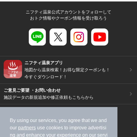
ニフティ温泉公式アカウントをフォローして
おトク情報やクーポン情報を受け取ろう
ニフティ温泉アプリ
地図から温泉検索！お得な限定クーポンも！
今すぐダウンロード！
ご意見ご要望 ・お問い合わせ
施設データの新規追加や修正依頼もこちらから
スマートフォン
/
PC
加盟店募集（資料請求）
広告出稿のご案内
By using our services, you agree that we and
our
partners
use cookies to improve advertisi
利用規約
ライフスタイルMEMBERS+規約
ng and enhance your experience on our servi
特定商取引法に基づく表記
ヘルプ
採用情報