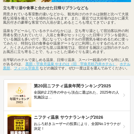
立ち寄り湯や食事と合わせた日帰りプランなども
用意されている客室数の違いなどから、観光向けのホテルは旅館と比べて大規
模な浴場を備えている傾向がみられます。また、最近では大浴場のほかに露天
風呂付きの豪華な客室での入浴が楽しめるところも増えてきています。
温泉をアピールしているホテルのなかには、立ち寄り湯として宿泊客以外の利
用者を受け入れていたり、入浴と食事がセットになった日帰りプランを提供し
ている施設も多いので、気になっているホテルの雰囲気を確かめるために使っ
てみたり、特別な日の食事会や温泉デートなどに利用したりするのもオスス
メ。たくさんのホテルが立ち並ぶ温泉地では、宿泊する施設とは別のホテルの
お風呂に立ち寄ることで、ちょっとした湯めぐりも楽しめます。
出平駅のホテルで楽しめる温泉、日帰り温泉、スーパー銭湯の中でも特に人気
があるのは、
黒部・宇奈月温泉 やまのは（旧 宇奈月杉乃井ホテル）
、
ホテル
黒部
、
フィール宇奈月
などの施設です。ぜひ一度は足を運んでみてください。
第20回ニフティ温泉年間ランキング2025
全国約2.2万件の中から頂点に選ばれた、2025年の人
気施設は…
ニフティ温泉 サウナランキング2026
おふろ好きユーザーの投票により、全国No.1サウナが
決定！