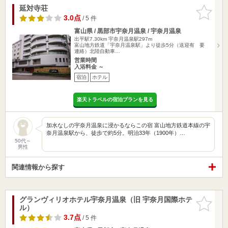
延対寺荘
お気に入
りに追加
3.0点
/ 5 件
富山県 / 黒部市宇奈月温泉 / 宇奈月温泉
出平駅7.30km
宇奈月温泉駅297m
富山地方鉄道「宇奈月温泉駅」より徒歩5分（送迎有 要
連絡）北陸自動車…
営業時間
入浴料金 ～
宿泊
ホテル
楽天トラベルの宿泊プランを見る
加水なしの宇奈月温泉に浸かるならこの宿 富山地方鉄道本線の宇
奈月温泉駅から、徒歩で約5分。明治33年（1900年）…
50代～
男性
関連情報から探す
グランヴィリオホテル宇奈月温泉（旧 宇奈月国際ホテ
お気に入
ル）
りに追加
3.7点
/ 5 件