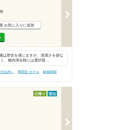
1件
>
お気に入りに追加
る
設備は歴史を感じますが、清潔さを損な
良く、都内滞在時には選択肢…
0分以内）
墨田区 ホテル
錦糸町駅
日帰り
宿泊
>