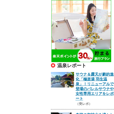
温泉レポート
サウナ＆露天が劇的進
化「極楽湯 羽生温
泉」！リニューアルで
登場のバレルサウナや
女性専用エリアをレポ
ート
（突レポ）