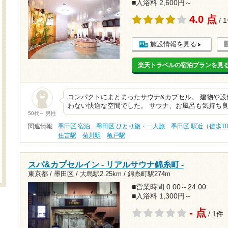
■入浴料 2,600円～
4.0 点
/ 
施設情報を見る
楽天トラベルの宿泊プランを見
コンパクトにまとまったサウナ&カプセル。 建物や
わない快適な空間でした。 サウナ、お風呂も気持ち
50代～ 男性
関連情報
墨田区 宿泊
墨田区 ひとり旅・一人旅
墨田区 駅近（徒歩1
住吉駅
菊川駅
亀戸駅
スパ&カプセルイン - リアルサウナ錦糸町 -
東京都 / 墨田区 /
大島駅2.25km
/
錦糸町駅274m
■営業時間 0:00～24:00
■入浴料 1,300円～
- 点
/ 1件