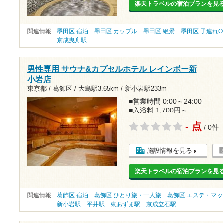
楽天トラベルの宿泊プランを見
関連情報
墨田区 宿泊
墨田区 カップル
墨田区 絶景
墨田区 子連れO
京成曳舟駅
男性専用 サウナ&カプセルホテル レインボー新
小岩店
東京都 / 葛飾区 /
大島駅3.65km
/
新小岩駅233m
■営業時間 0:00～24:00
■入浴料 1,700円～
- 点
/ 0件
施設情報を見る
楽天トラベルの宿泊プランを見
関連情報
葛飾区 宿泊
葛飾区 ひとり旅・一人旅
葛飾区 エステ・マ
新小岩駅
平井駅
東あずま駅
京成立石駅