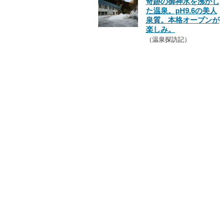
奇跡の御神水を沸かし
た温泉。pH9.6の美人
泉質。本格オープンが
楽しみ。
（温泉探訪記）