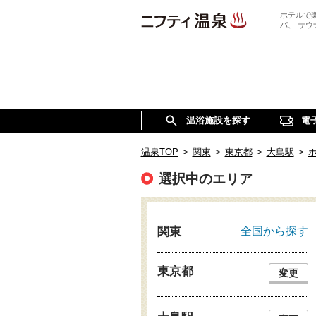
ホテルで
パ、 サ
温浴施設を探す
電
温泉TOP
>
関東
>
東京都
>
大島駅
>
選択中のエリア
全国から探す
関東
東京都
変更