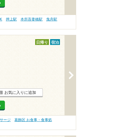
る
K
押上駅
本所吾妻橋駅
曳舟駅
日帰り
宿泊
>
お気に入りに追加
る
ッサージ
葛飾区 お食事・食事処