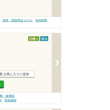
浅草・両国周辺 ホテル
錦糸町駅
日帰り
宿泊
>
お気に入りに追加
る
食事・食事処
駅
西葛西駅