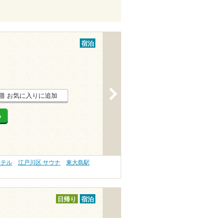
宿泊
>
お気に入りに追加
る
ホテル
江戸川区 サウナ
東大島駅
日帰り
宿泊