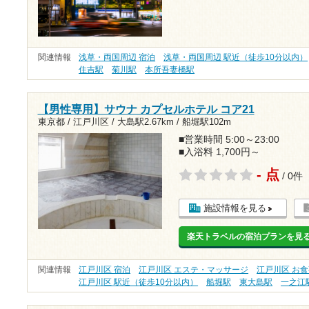
関連情報
浅草・両国周辺 宿泊
浅草・両国周辺 駅近（徒歩10分以内）
住吉駅
菊川駅
本所吾妻橋駅
【男性専用】サウナ カプセルホテル コア21
東京都 / 江戸川区 /
大島駅2.67km
/
船堀駅102m
■営業時間 5:00～23:00
■入浴料 1,700円～
- 点
/ 0件
施設情報を見る
楽天トラベルの宿泊プランを見
関連情報
江戸川区 宿泊
江戸川区 エステ・マッサージ
江戸川区 お
江戸川区 駅近（徒歩10分以内）
船堀駅
東大島駅
一之江