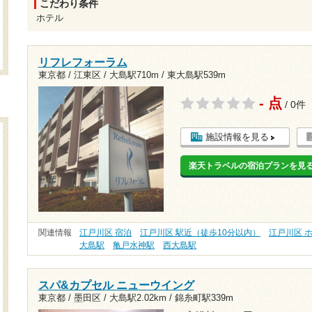
こだわり条件
ホテル
リフレフォーラム
東京都 / 江東区 /
大島駅710m
/
東大島駅539m
- 点
/ 0件
施設情報を見る
楽天トラベルの宿泊プランを見
関連情報
江戸川区 宿泊
江戸川区 駅近（徒歩10分以内）
江戸川区 
大島駅
亀戸水神駅
西大島駅
スパ&カプセル ニューウイング
東京都 / 墨田区 /
大島駅2.02km
/
錦糸町駅339m