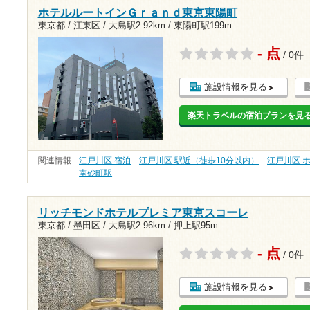
ホテルルートインＧｒａｎｄ東京東陽町
東京都 / 江東区 /
大島駅2.92km
/
東陽町駅199m
- 点
/ 0件
施設情報を見る
楽天トラベルの宿泊プランを見
関連情報
江戸川区 宿泊
江戸川区 駅近（徒歩10分以内）
江戸川区 
南砂町駅
リッチモンドホテルプレミア東京スコーレ
東京都 / 墨田区 /
大島駅2.96km
/
押上駅95m
- 点
/ 0件
施設情報を見る