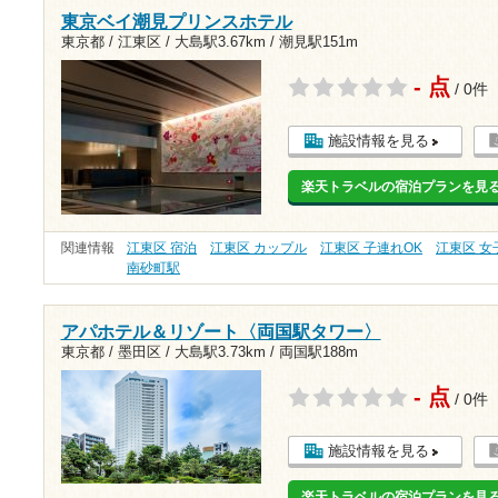
東京ベイ潮見プリンスホテル
東京都 / 江東区 /
大島駅3.67km
/
潮見駅151m
- 点
/ 0件
施設情報を見る
楽天トラベルの宿泊プランを見
関連情報
江東区 宿泊
江東区 カップル
江東区 子連れOK
江東区 女
南砂町駅
アパホテル＆リゾート〈両国駅タワー〉
東京都 / 墨田区 /
大島駅3.73km
/
両国駅188m
- 点
/ 0件
施設情報を見る
楽天トラベルの宿泊プランを見