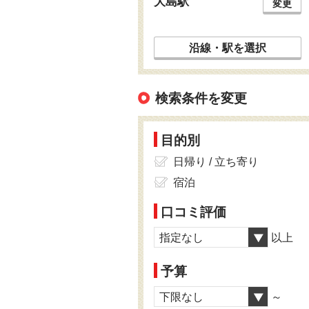
大島駅
変更
沿線・駅を選択
検索条件を変更
目的別
日帰り / 立ち寄り
宿泊
口コミ評価
指定なし
以上
予算
下限なし
～