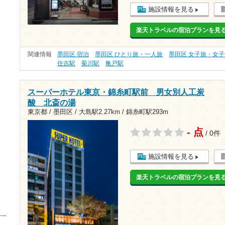
施設情報を見る
楽天トラベルの宿泊プランを見
関連情報
墨田区 宿泊
墨田区 ひとり旅・一人旅
墨田区 女子旅・女子
住吉駅
菊川駅
亀戸駅
スーパーホテル東京・錦糸町駅前 男女別人工炭
酸 北斎の湯
東京都 / 墨田区 /
大島駅2.27km
/
錦糸町駅293m
- 点
/ 0件
施設情報を見る
楽天トラベルの宿泊プランを見