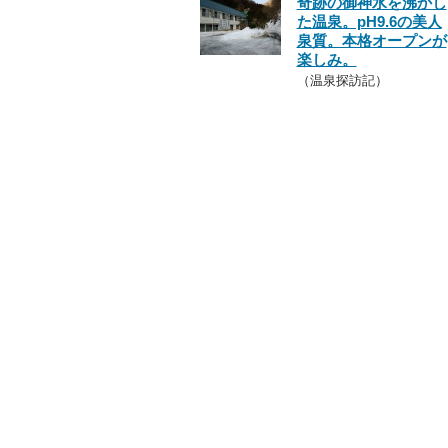
奇跡の御神水を沸かし
た温泉。pH9.6の美人
泉質。本格オープンが
楽しみ。
（温泉探訪記）