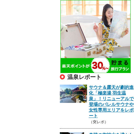
温泉レポート
サウナ＆露天が劇的進
化「極楽湯 羽生温
泉」！リニューアルで
登場のバレルサウナや
女性専用エリアをレポ
ート
（突レポ）