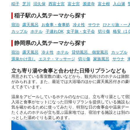
でくることはありませんか？
稲子
芝川
沼久保
西富士宮
富士宮
源道寺
富士根
入山瀬
今回は筆者自ら入浴した中
ら、日本各地にある炭酸水
稲子駅の人気テーマから探す
泉を12施設セレクト。すべ
お風呂でリラックスしているか
日帰り入浴可能で、源泉か
宿泊
露天風呂
お食事・食事処
冷え性
サウナ
ひとり旅・一
らこそ向き合える、大切な自分
しと泉質の良さにこだわり
カップル
ホテル
子連れOK
女子旅・女子会
切り傷
格安（1,
の本音。
つ、万人におすすめしたい
を厳選しました。
静岡県の人気テーマから探す
そんな心のつぶやきを、湯あが
りの温まった心のまま相談でき
宿泊
露天風呂
冷え性
ホテル
貸切風呂、個室風呂
カップル
たら素敵ですよね。
源泉かけ流し
エステ・マッサージ
切り傷
家族風呂
サウナ
立ち寄り湯や食事と合わせた日帰りプランなども
用意されている客室数の違いなどから、観光向けのホテルは旅館
ニフティ温泉の「占いベンチ」
がみられます。また、最近では大浴場のほかに露天風呂付きの豪
は、そんなあなたの心のつぶや
えてきています。
きをプロの占い師に相談するこ
とができるサービスです。
温泉をアピールしているホテルのなかには、立ち寄り湯として宿
入浴と食事がセットになった日帰りプランを提供している施設も
気を確かめるために使ってみたり、特別な日の食事会や温泉デー
たくさんのホテルが立ち並ぶ温泉地では、宿泊する施設とは別の
おふろパス会員様なら、この特
っとした湯めぐりも楽しめます。
別なひとときを「毎月10分無
料」でご利用いただけます。