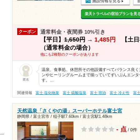
施設情報を見る
楽天トラベルの宿泊プランを見
通常料金・夜間券 10%引き
クーポン
【平日】
1,650円
→
1,485円
【土日
（通常料金の場合）
他にも2種類のクーポンがあります
温泉、食事処、休憩所その他設備すべてバランス良く
ンやヒーリングルームまで揃っていてずいぶんエンタ
匿名
す。…
関連情報
富士 塩化物泉
富士 硫酸塩泉
富士 宿泊
富士 冷え性
富
天然温泉「さくやの湯」スーパーホテル富士宮
静岡県 / 富士宮市 /
稲子駅7.60km
/
富士宮駅1.48km
- 点
/ 0件