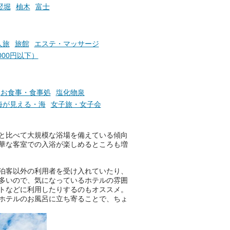
札」を集めることで、オリジナ
竪堀
柚木
富士
か
ルグッズや無料券などの特典と
素塩
交換可能。
て
け流
さらに、各館ではアロマロウリ
人旅
旅館
エステ・マッサージ
つ
ュやアウフグースなど、サウナ
000円以下）
施設
好きにはたまらない多彩なイベ
ントも予定されています。ぜひ
チェックしてください！
お食事・食事処
塩化物泉
───
海が見える・海
女子旅・女子会
提供元：万葉倶楽部株式会社
【PR】
この記事は万葉倶楽部株式会社
と比べて大規模な浴場を備えている傾向
のPR記事です。
華な客室での入浴が楽しめるところも増
泊客以外の利用者を受け入れていたり、
多いので、気になっているホテルの雰囲
トなどに利用したりするのもオススメ。
ホテルのお風呂に立ち寄ることで、ちょ