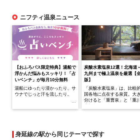
ニフティ温泉ニュース
【おふろパス限定特典】湯船で
炭酸水素塩泉12選！北海道
浮かんだ悩みもスッキリ！「占
九州まで極上温泉を厳選【
いベンチ」が毎月10分無料
版】
湯船にゆったり浸かったり、サ
「炭酸水素塩泉」は、比較
ウナでじっと汗を流したり。
国各地に点在する泉質。大
分けると「重曹泉」と「重
土類泉」に分かれます。
そんな「一人でぼんやり過ごす
また硫黄や鉄分などの特殊
時間」、ふだん後回しにしてい
が混ざり合うことで、複雑
た「これからのこと」や「ちょ
多様な個性を持つことも多
身延線の駅から同じテーマで探す
っとした悩み」が、頭に浮かん
す。