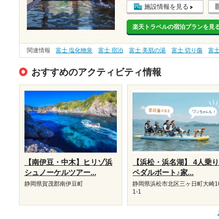
施設情報を見る
楽天トラベルの宿泊プランを見
関連情報
富士 塩化物泉
富士 宿泊
富士 美肌の湯
富士 切り傷
富
おすすめのアクティビティ情報
【南伊豆・中木】ヒリゾ浜
【浜松・浜名湖】 4人乗
シュノーケルツアー...
ペダルボート♪家...
静岡県賀茂郡南伊豆町
静岡県浜松市北区三ヶ日町大崎1
1-1