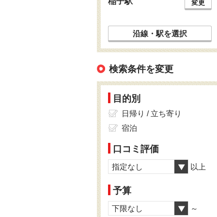
稲子駅
変更
沿線・駅を選択
検索条件を変更
目的別
日帰り / 立ち寄り
宿泊
口コミ評価
指定なし
以上
予算
下限なし
～