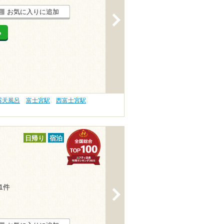
お気に入りに追加
>
る
露天風呂
富士宮駅
西富士宮駅
日帰り
宿泊
41件
>