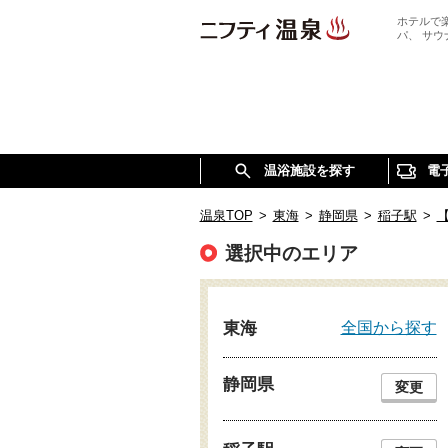
ホテルで
パ、 サ
温浴施設を探す
電
温泉TOP
>
東海
>
静岡県
>
稲子駅
>
選択中のエリア
全国から探す
東海
静岡県
変更