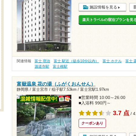
施設情報を見る
楽天トラベルの宿泊プランを見
関連情報
富士 宿泊
富士 駅近（徒歩10分以内）
富士 ホテル
富士 
源道寺駅
富士根駅
富嶽温泉 花の湯（ふがくおんせん）
静岡県 / 富士宮市 /
稲子駅7.53km
/
富士宮駅1.97km
■営業時間 10:00～26:00
■入浴料 990円～
3.7 点
/ 
クーポンあり