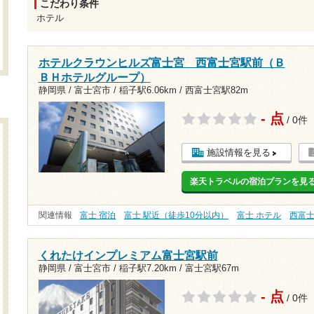
こだわり条件
ホテル
ホテルクラウンヒルズ富士宮 西富士宮駅前（Ｂ
ＢＨホテルグループ）
静岡県 / 富士宮市 /
稲子駅6.06km
/
西富士宮駅82m
- 点
/ 0件
施設情報を見る
楽天トラベルの宿泊プランを見
関連情報
富士 宿泊
富士 駅近（徒歩10分以内）
富士 ホテル
西富
くれたけインプレミアム富士宮駅前
静岡県 / 富士宮市 /
稲子駅7.20km
/
富士宮駅67m
- 点
/ 0件