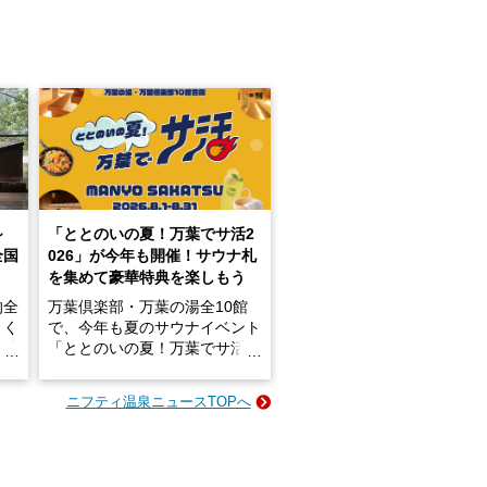
～
「ととのいの夏！万葉でサ活2
全国
026」が今年も開催！サウナ札
を集めて豪華特典を楽しもう
的全
万葉倶楽部・万葉の湯全10館
きく
で、今年も夏のサウナイベント
炭酸
「ととのいの夏！万葉でサ活2
026」が開催されます！
ニフティ温泉ニュースTOPへ
成分
2026年8月1日（土）～8月31
かつ
日（月）までの開催期間中は、
いで
サウナ飯やサウナドリンク、岩
盤浴の利用などで「万葉サウナ