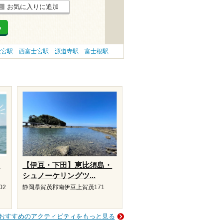
お気に入りに追加
る
士宮駅
西富士宮駅
源道寺駅
富士根駅
り
【伊豆・下田】恵比須島・
シュノーケリングツ...
02
静岡県賀茂郡南伊豆上賀茂171
おすすめのアクティビティをもっと見る