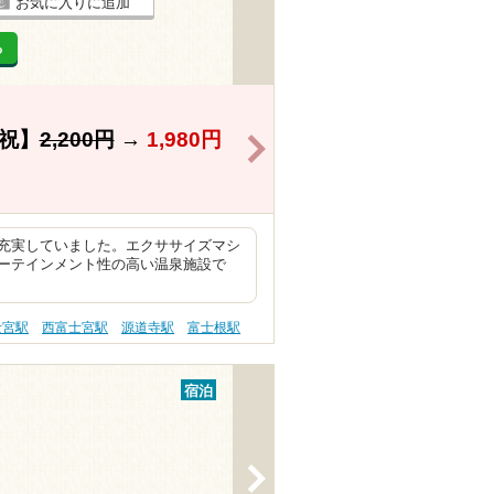
お気に入りに追加
る
祝】
2,200円
→
1,980円
>
充実していました。エクササイズマシ
ーテインメント性の高い温泉施設で
士宮駅
西富士宮駅
源道寺駅
富士根駅
宿泊
>