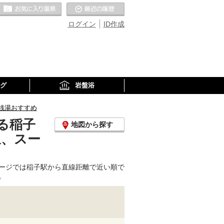
お気に入りの温泉
最近の履歴
ログイン
ID作成
グ
岩盤浴
銭湯おすすめ
る稲子
地図から探す
泉、スー
ージでは稲子駅から直線距離で近い順で
。