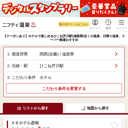
購入済チケットはこちら
ログイン
履歴
メニュー
【クーポンあり】ホテルで楽しめるひこね芹川駅(滋賀県)近くの温泉、日帰り温泉、ス
ーパー銭湯おすすめ
1. 都道府県
関西(近畿) / 滋賀県
2. 沿線・駅
ひこね芹川駅
3. こだわり条件
ホテル
こだわり条件を変更する
リストから探す
地図から探す
ＡＢホテル彦根
お気に入
りに追加