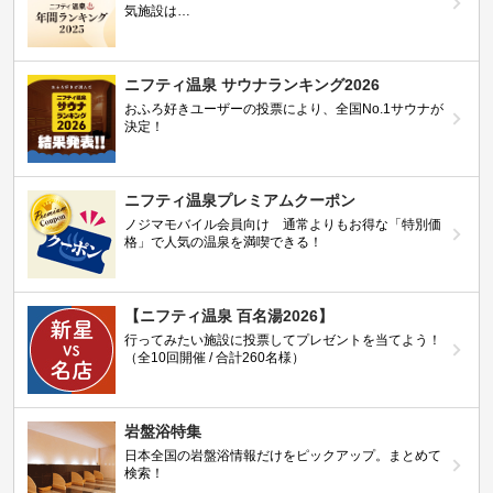
気施設は…
ニフティ温泉 サウナランキング2026
おふろ好きユーザーの投票により、全国No.1サウナが
決定！
ニフティ温泉プレミアムクーポン
ノジマモバイル会員向け 通常よりもお得な「特別価
格」で人気の温泉を満喫できる！
【ニフティ温泉 百名湯2026】
行ってみたい施設に投票してプレゼントを当てよう！
（全10回開催 / 合計260名様）
岩盤浴特集
日本全国の岩盤浴情報だけをピックアップ。まとめて
検索！