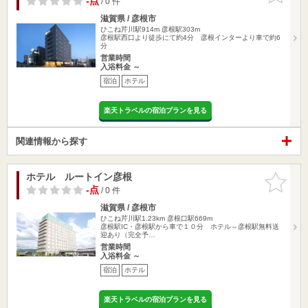
-点
/ 0 件
滋賀県 / 彦根市
ひこね芹川駅914m
彦根駅303m
彦根駅西口より徒歩にて約4分 彦根インターより車で約6
分
営業時間
入浴料金 ～
宿泊
ホテル
楽天トラベルの宿泊プランを見る
関連情報から探す
ホテル ルートイン彦根
お気に入
りに追加
-点
/ 0 件
滋賀県 / 彦根市
ひこね芹川駅1.23km
彦根口駅669m
彦根駅IC・彦根駅から車で１０分 ホテル⇔彦根駅無料送
迎あり（完全予…
営業時間
入浴料金 ～
宿泊
ホテル
楽天トラベルの宿泊プランを見る