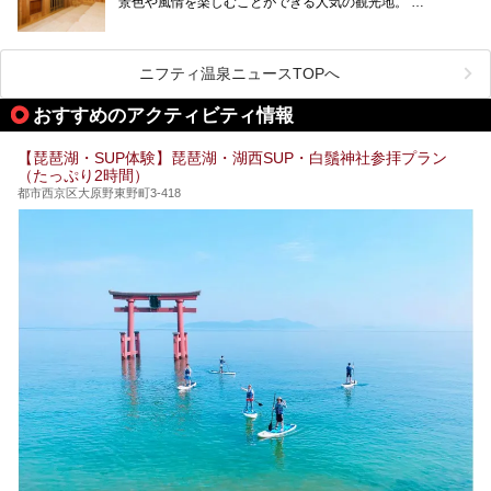
景色や風情を楽しむことができる人気の観光地。
今回は、そんな滋賀県でサウナに入れるおすすめ施設を厳選
してご紹介します！
旅行やお出かけのついではもちろん、近隣にお住いの方はぜ
ひ気軽に立ち寄ってみてくださいね。
ニフティ温泉ニュースTOPへ
おすすめのアクティビティ情報
【琵琶湖・SUP体験】琵琶湖・湖西SUP・白鬚神社参拝プラン
（たっぷり2時間）
都市西京区大原野東野町3-418