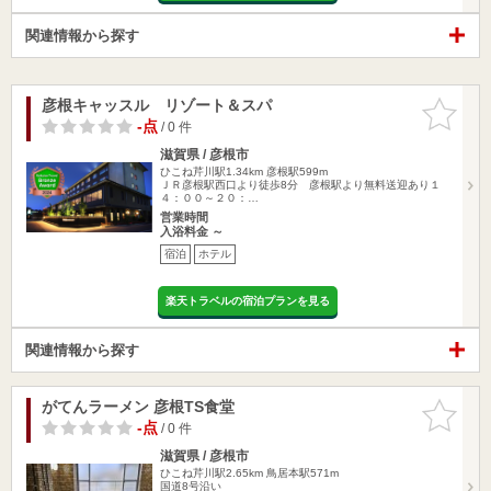
関連情報から探す
彦根キャッスル リゾート＆スパ
お気に入
りに追加
-点
/ 0 件
滋賀県 / 彦根市
ひこね芹川駅1.34km
彦根駅599m
ＪＲ彦根駅西口より徒歩8分 彦根駅より無料送迎あり１
４：００～２０：…
営業時間
入浴料金 ～
宿泊
ホテル
楽天トラベルの宿泊プランを見る
関連情報から探す
がてんラーメン 彦根TS食堂
お気に入
りに追加
-点
/ 0 件
滋賀県 / 彦根市
ひこね芹川駅2.65km
鳥居本駅571m
国道8号沿い