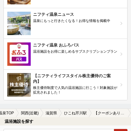
ニフティ温泉ニュース
温泉にもっと行きたくなる！お得な情報を掲載中
ニフティ温泉 おふろパス
温浴施設をお得に楽しめるサブスクリプションプラン
【ニフティライフスタイル株主優待のご案
内】
株主優待制度で人気の温浴施設に行こう！対象施設が
拡充されました！
温泉TOP
関西(近畿)
滋賀県
ひこね芹川駅
【クーポンあり】ホテルで楽しめるひこね芹川駅近くの温泉、日帰り温泉、スーパー銭湯おすすめ
温浴施設を探す