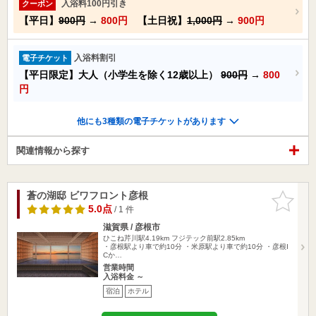
入浴料100円引き
クーポン
【平日】
900円
→
800円
【土日祝】
1,000円
→
900円
入浴料割引
電子チケット
【平日限定】大人（小学生を除く12歳以上）
900円
→
800
円
他にも3種類の電子チケットがあります
関連情報から探す
蒼の湖邸 ビワフロント彦根
お気に入
りに追加
5.0点
/ 1 件
滋賀県 / 彦根市
ひこね芹川駅4.19km
フジテック前駅2.85km
・彦根駅より車で約10分 ・米原駅より車で約10分 ・彦根I
Cか…
営業時間
入浴料金 ～
宿泊
ホテル