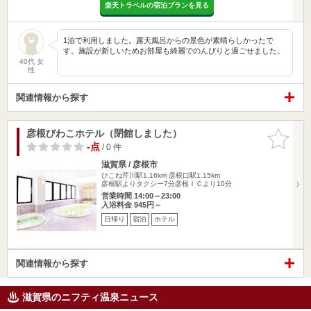
楽天トラベルの宿泊プランを見る
1泊で利用しました。露天風呂からの景色が素晴らしかったで
す。施設が新しいためお部屋も綺麗でのんびりと過ごせました。
40代 女
性
関連情報から探す
彦根びわこホテル（閉館しました）
お気に入
りに追加
-点
/ 0 件
滋賀県 / 彦根市
ひこね芹川駅1.16km
彦根口駅1.15km
彦根駅よりタクシー7分彦根ＩＣより10分
営業時間 14:00～23:00
入浴料金 945円～
日帰り
宿泊
ホテル
関連情報から探す
滋賀県のニフティ温泉ニュース