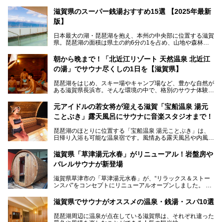
滋賀県のスーパー銭湯おすすめ15選 【2025年最新
版】
日本最大の湖・琵琶湖を抱え、本州の中央部に位置する滋賀
県。琵琶湖の面積は県土の約6分の1を占め、山地や森林部
分も多く、水と緑に恵まれています。古くから交通の要衝と
して栄え、県内には世界遺産の比叡山延暦寺、天守が国宝に
朝から晩まで！「北近江リゾート 天然温泉 北近江
指定されている彦根城、国の特別史跡の安土城跡など、多数
の湯」でサウナ尽くしの1日を【滋賀県】
の史跡があります。
今回は、滋賀県でおすすめのスーパー銭湯をご紹介します。
琵琶湖をはじめ、スキー場やキャンプ場など、豊かな自然が
琵琶湖の雄大な景色を眺めながら入れる施設もありますよ。
ある滋賀県長浜市。そんな環境の中で、格別のサウナ体験を
してみませんか？
元アイドルの若女将が迎える滋賀「宝船温泉 湯元
今回は、「北近江リゾート 天然温泉 北近江の湯」で朝から
ことぶき」露天風呂にサウナに音楽スタジオまで！
晩まで楽しめる過ごし方をご紹介！ サウナ設備やサウナド
リンクにサウナ飯など、サウナ尽くしの一日になること、間
琵琶湖のほとりに位置する「宝船温泉 湯元ことぶき」は、
違いなしですよ。
日帰り入浴も可能な温泉宿です。風情ある露天風呂や内風
───
呂、さらに2023年10月、屋外にバレルサウナのエリアがオ
提供元：北近江リゾート 天然温泉 北近江の湯【PR】
ープン。湖からそよぐ爽やかな風を感じながらサウナと温泉
この記事は北近江リゾート 天然温泉 北近江の湯のPR記事で
滋賀県「草津湯元水春」がリニューアル！岩盤房や
が楽しめます。
す。
バレルサウナが新登場
近江牛や琵琶湖にしかいない珍しい魚など滋賀グルメに舌鼓
滋賀県草津市の「草津湯元水春」が、“リラックス＆ストー
を打てるのも醍醐味の一つ。そして、若女将はなんと「元ア
ンスパ”をコンセプトにリニューアルオープンしました。
イドル」の現役アーティスト。音楽スタジオまで備えたユニ
岩盤浴エリアがゆったりくつろげる広いスペースに一新され
ークなお宿の多彩な魅力をご紹介します。
たほか、岩盤房やバレルサウナも新設されました。さらに地
滋賀県でサウナがオススメの温泉・銭湯・スパ10選
産地消をテーマにしたレストランメニューもパワーアップ。
今回新しくなった「草津湯元水春」の魅力を余すところなく
琵琶湖周辺に温泉が点在している滋賀県は、それぞれ違った
紹介します。