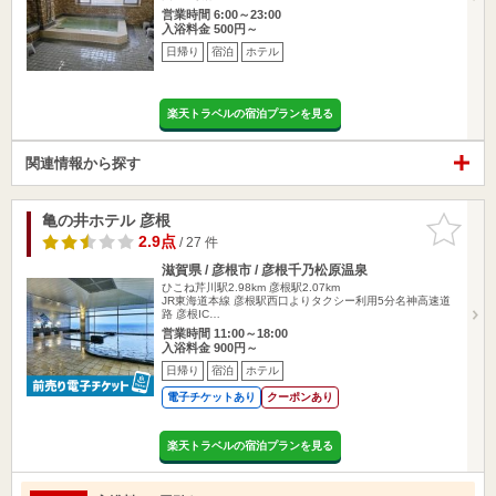
営業時間 6:00～23:00
入浴料金 500円～
日帰り
宿泊
ホテル
楽天トラベルの宿泊プランを見る
関連情報から探す
亀の井ホテル 彦根
お気に入
りに追加
2.9点
/ 27 件
滋賀県 / 彦根市 / 彦根千乃松原温泉
ひこね芹川駅2.98km
彦根駅2.07km
JR東海道本線 彦根駅西口よりタクシー利用5分名神高速道
路 彦根IC…
営業時間 11:00～18:00
入浴料金 900円～
日帰り
宿泊
ホテル
電子チケットあり
クーポンあり
楽天トラベルの宿泊プランを見る