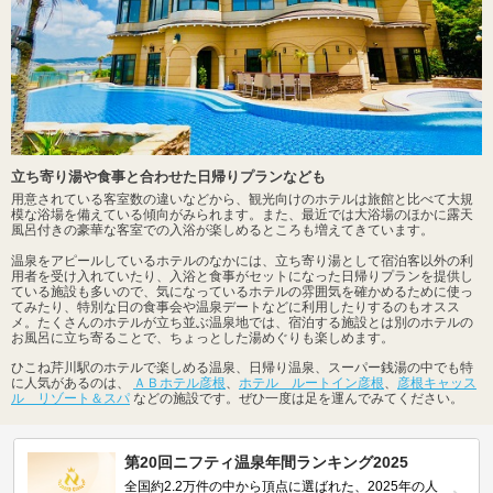
立ち寄り湯や食事と合わせた日帰りプランなども
用意されている客室数の違いなどから、観光向けのホテルは旅館と比べて大規
模な浴場を備えている傾向がみられます。また、最近では大浴場のほかに露天
風呂付きの豪華な客室での入浴が楽しめるところも増えてきています。
温泉をアピールしているホテルのなかには、立ち寄り湯として宿泊客以外の利
用者を受け入れていたり、入浴と食事がセットになった日帰りプランを提供し
ている施設も多いので、気になっているホテルの雰囲気を確かめるために使っ
てみたり、特別な日の食事会や温泉デートなどに利用したりするのもオスス
メ。たくさんのホテルが立ち並ぶ温泉地では、宿泊する施設とは別のホテルの
お風呂に立ち寄ることで、ちょっとした湯めぐりも楽しめます。
ひこね芹川駅のホテルで楽しめる温泉、日帰り温泉、スーパー銭湯の中でも特
に人気があるのは、
ＡＢホテル彦根
、
ホテル ルートイン彦根
、
彦根キャッス
ル リゾート＆スパ
などの施設です。ぜひ一度は足を運んでみてください。
第20回ニフティ温泉年間ランキング2025
全国約2.2万件の中から頂点に選ばれた、2025年の人