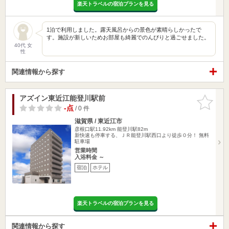
楽天トラベルの宿泊プランを見る
1泊で利用しました。露天風呂からの景色が素晴らしかったで
す。施設が新しいためお部屋も綺麗でのんびりと過ごせました。
40代 女
性
関連情報から探す
アズイン東近江能登川駅前
お気に入
りに追加
-点
/ 0 件
滋賀県 / 東近江市
彦根口駅11.92km
能登川駅82m
新快速も停車する、ＪＲ能登川駅西口より徒歩０分！ 無料
駐車場
営業時間
入浴料金 ～
宿泊
ホテル
楽天トラベルの宿泊プランを見る
関連情報から探す