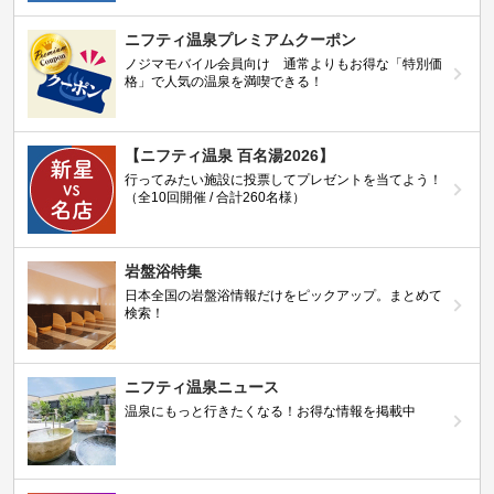
ニフティ温泉プレミアムクーポン
ノジマモバイル会員向け 通常よりもお得な「特別価
格」で人気の温泉を満喫できる！
【ニフティ温泉 百名湯2026】
行ってみたい施設に投票してプレゼントを当てよう！
（全10回開催 / 合計260名様）
岩盤浴特集
日本全国の岩盤浴情報だけをピックアップ。まとめて
検索！
ニフティ温泉ニュース
温泉にもっと行きたくなる！お得な情報を掲載中