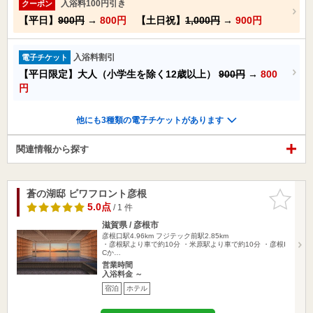
入浴料100円引き
クーポン
【平日】
900円
→
800円
【土日祝】
1,000円
→
900円
入浴料割引
電子チケット
【平日限定】大人（小学生を除く12歳以上）
900円
→
800
円
他にも3種類の電子チケットがあります
関連情報から探す
蒼の湖邸 ビワフロント彦根
お気に入
りに追加
5.0点
/ 1 件
滋賀県 / 彦根市
彦根口駅4.96km
フジテック前駅2.85km
・彦根駅より車で約10分 ・米原駅より車で約10分 ・彦根I
Cか…
営業時間
入浴料金 ～
宿泊
ホテル