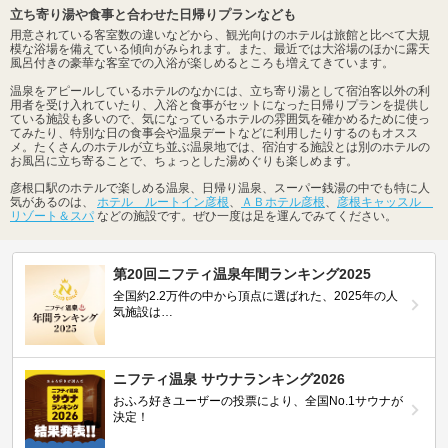
立ち寄り湯や食事と合わせた日帰りプランなども
用意されている客室数の違いなどから、観光向けのホテルは旅館と比べて大規
模な浴場を備えている傾向がみられます。また、最近では大浴場のほかに露天
風呂付きの豪華な客室での入浴が楽しめるところも増えてきています。
温泉をアピールしているホテルのなかには、立ち寄り湯として宿泊客以外の利
用者を受け入れていたり、入浴と食事がセットになった日帰りプランを提供し
ている施設も多いので、気になっているホテルの雰囲気を確かめるために使っ
てみたり、特別な日の食事会や温泉デートなどに利用したりするのもオスス
メ。たくさんのホテルが立ち並ぶ温泉地では、宿泊する施設とは別のホテルの
お風呂に立ち寄ることで、ちょっとした湯めぐりも楽しめます。
彦根口駅のホテルで楽しめる温泉、日帰り温泉、スーパー銭湯の中でも特に人
気があるのは、
ホテル ルートイン彦根
、
ＡＢホテル彦根
、
彦根キャッスル
リゾート＆スパ
などの施設です。ぜひ一度は足を運んでみてください。
第20回ニフティ温泉年間ランキング2025
全国約2.2万件の中から頂点に選ばれた、2025年の人
気施設は…
ニフティ温泉 サウナランキング2026
おふろ好きユーザーの投票により、全国No.1サウナが
決定！