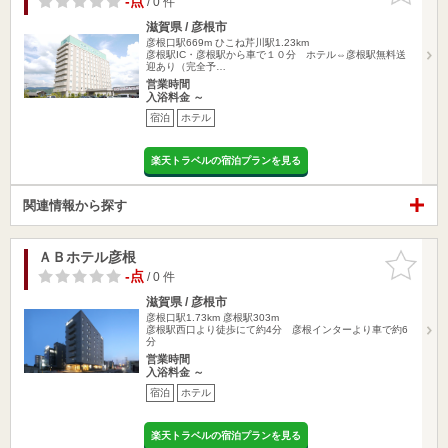
-点
/ 0 件
滋賀県 / 彦根市
彦根口駅669m
ひこね芹川駅1.23km
彦根駅IC・彦根駅から車で１０分 ホテル⇔彦根駅無料送
迎あり（完全予…
営業時間
入浴料金 ～
宿泊
ホテル
楽天トラベルの宿泊プランを見る
関連情報から探す
ＡＢホテル彦根
お気に入
りに追加
-点
/ 0 件
滋賀県 / 彦根市
彦根口駅1.73km
彦根駅303m
彦根駅西口より徒歩にて約4分 彦根インターより車で約6
分
営業時間
入浴料金 ～
宿泊
ホテル
楽天トラベルの宿泊プランを見る