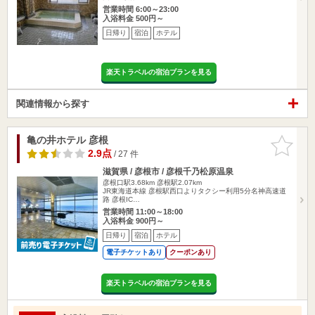
営業時間 6:00～23:00
入浴料金 500円～
日帰り
宿泊
ホテル
楽天トラベルの宿泊プランを見る
関連情報から探す
亀の井ホテル 彦根
お気に入
りに追加
2.9点
/ 27 件
滋賀県 / 彦根市 / 彦根千乃松原温泉
彦根口駅3.68km
彦根駅2.07km
JR東海道本線 彦根駅西口よりタクシー利用5分名神高速道
路 彦根IC…
営業時間 11:00～18:00
入浴料金 900円～
日帰り
宿泊
ホテル
電子チケットあり
クーポンあり
楽天トラベルの宿泊プランを見る