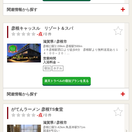
関連情報から探す
彦根キャッスル リゾート＆スパ
お気に入
りに追加
-点
/ 0 件
滋賀県 / 彦根市
彦根口駅2.09km
彦根駅599m
ＪＲ彦根駅西口より徒歩8分 彦根駅より無料送迎あり１
４：００～２０：…
営業時間
入浴料金 ～
宿泊
ホテル
楽天トラベルの宿泊プランを見る
関連情報から探す
がてんラーメン 彦根TS食堂
お気に入
りに追加
-点
/ 0 件
滋賀県 / 彦根市
彦根口駅3.42km
鳥居本駅571m
国道8号沿い