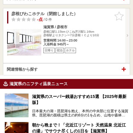
彦根びわこホテル（閉館しました）
お気に入
りに追加
-点
/ 0 件
滋賀県 / 彦根市
彦根口駅1.15km
ひこね芹川駅1.16km
彦根駅よりタクシー7分彦根ＩＣより10分
営業時間 14:00～23:00
入浴料金 945円～
日帰り
宿泊
ホテル
関連情報から探す
滋賀県のニフティ温泉ニュース
滋賀県のスーパー銭湯おすすめ15選 【2025年最新
版】
日本最大の湖・琵琶湖を抱え、本州の中央部に位置する滋賀
県。琵琶湖の面積は県土の約6分の1を占め、山地や森林部
分も多く、水と緑に恵まれています。古くから交通の要衝と
して栄え、県内には世界遺産の比叡山延暦寺、天守が国宝に
朝から晩まで！「北近江リゾート 天然温泉 北近江
指定されている彦根城、国の特別史跡の安土城跡など、多数
の湯」でサウナ尽くしの1日を【滋賀県】
の史跡があります。