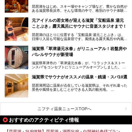
今回は、滋賀県でおすすめのスーパー銭湯をご紹介します。
琵琶湖をはじめ、スキー場やキャンプ場など、豊かな自然が
琵琶湖の雄大な景色を眺めながら入れる施設もありますよ。
ある滋賀県長浜市。そんな環境の中で、格別のサウナ体験を
してみませんか？
元アイドルの若女将が迎える滋賀「宝船温泉 湯元
今回は、「北近江リゾート 天然温泉 北近江の湯」で朝から
ことぶき」露天風呂にサウナに音楽スタジオまで！
晩まで楽しめる過ごし方をご紹介！ サウナ設備やサウナド
リンクにサウナ飯など、サウナ尽くしの一日になること、間
琵琶湖のほとりに位置する「宝船温泉 湯元ことぶき」は、
違いなしですよ。
日帰り入浴も可能な温泉宿です。風情ある露天風呂や内風
───
呂、さらに2023年10月、屋外にバレルサウナのエリアがオ
提供元：北近江リゾート 天然温泉 北近江の湯【PR】
ープン。湖からそよぐ爽やかな風を感じながらサウナと温泉
この記事は北近江リゾート 天然温泉 北近江の湯のPR記事で
滋賀県「草津湯元水春」がリニューアル！岩盤房や
が楽しめます。
す。
バレルサウナが新登場
近江牛や琵琶湖にしかいない珍しい魚など滋賀グルメに舌鼓
滋賀県草津市の「草津湯元水春」が、“リラックス＆ストー
を打てるのも醍醐味の一つ。そして、若女将はなんと「元ア
ンスパ”をコンセプトにリニューアルオープンしました。
イドル」の現役アーティスト。音楽スタジオまで備えたユニ
岩盤浴エリアがゆったりくつろげる広いスペースに一新され
ークなお宿の多彩な魅力をご紹介します。
たほか、岩盤房やバレルサウナも新設されました。さらに地
滋賀県でサウナがオススメの温泉・銭湯・スパ10選
産地消をテーマにしたレストランメニューもパワーアップ。
今回新しくなった「草津湯元水春」の魅力を余すところなく
琵琶湖周辺に温泉が点在している滋賀県は、それぞれ違った
紹介します。
景色や風情を楽しむことができる人気の観光地。
今回は、そんな滋賀県でサウナに入れるおすすめ施設を厳選
してご紹介します！
旅行やお出かけのついではもちろん、近隣にお住いの方はぜ
ひ気軽に立ち寄ってみてくださいね。
ニフティ温泉ニュースTOPへ
おすすめのアクティビティ情報
【琵琶湖・SUP体験】琵琶湖・湖西SUP・白鬚神社参拝プラン