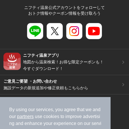
ニフティ温泉公式アカウントをフォローして
おトク情報やクーポン情報を受け取ろう
ニフティ温泉アプリ
地図から温泉検索！お得な限定クーポンも！
今すぐダウンロード！
ご意見ご要望 ・お問い合わせ
施設データの新規追加や修正依頼もこちらから
スマートフォン
/
PC
加盟店募集（資料請求）
広告出稿のご案内
By using our services, you agree that we and
our
partners
use cookies to improve advertisi
利用規約
ライフスタイルMEMBERS+規約
ng and enhance your experience on our servi
特定商取引法に基づく表記
ヘルプ
採用情報