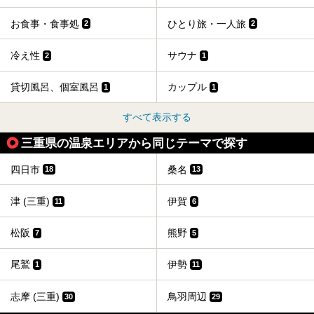
お食事・食事処
ひとり旅・一人旅
2
2
冷え性
サウナ
2
1
貸切風呂、個室風呂
カップル
1
1
すべて表示する
三重県の温泉エリアから同じテーマで探す
四日市
桑名
18
13
津 (三重)
伊賀
11
6
松阪
熊野
7
5
尾鷲
伊勢
1
11
志摩 (三重)
鳥羽周辺
30
29