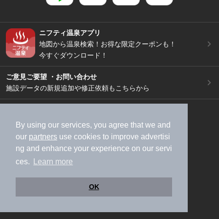
ニフティ温泉アプリ
地図から温泉検索！お得な限定クーポンも！
今すぐダウンロード！
ご意見ご要望 ・お問い合わせ
施設データの新規追加や修正依頼もこちらから
スマートフォン
/
PC
加盟店募集（資料請求）
広告出稿のご案内
By using our services, you agree that we and
our
partners
use cookies to improve advertisi
利用規約
ライフスタイルMEMBERS+規約
ng and enhance your experience on our servi
特定商取引法に基づく表記
ヘルプ
採用情報
ces.
Learn more
運営会社
個人情報保護ポリシー
©NIFTY Lifestyle Co., Ltd.
OK