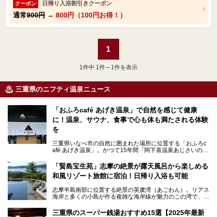
日帰り入浴割引きクーポン
クーポン
通常
900円
→
800円（100円お得！）
1
1
件中 1件～1件を表示
三重県のニフティ温泉ニュース
「おふろcafé あげき温泉」で自然を感じて健康
に！温泉、サウナ、食事で心も体も満たされる体験
を
三重県いなべ市の自然に囲まれた場所に位置する「おふろc
afé あげき温泉」。かつて15年間「阿下喜温泉あじさいの
里」として親しまれてきた施設が、温泉、サウナ、食事、宿
泊が楽しめる施設として2024年4月に新しく生まれ変わりま
「賢島宝生苑」志摩の絶景が露天風呂から楽しめる
した！
和風リゾート旅館に宿泊！日帰り入浴も可能
三重県在住で温泉・サウナ好きな私もずっと行きたいと思っ
志摩半島南部に位置する絶景の英虞湾（あごわん）。リアス
ていた施設……。今回は、地元の方から観光客まで楽しめる
海岸と多くの小島が作る複雑な海岸線が魅力のこの湾で、最
「おふろcafé あげき温泉」をじっくりご紹介していきま
大の島である賢島の景勝地に建ち、お部屋からも露天風呂か
す。
らも英虞湾が一望できる人気の旅館「賢島宝生苑（かしこじ
三重県のスーパー銭湯おすすめ15選【2025年最新
まほうじょうえん）」をご紹介します。日帰り入浴もできま