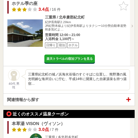
ホテル季の座
お気に入
りに追加
3.4点
/ 16 件
三重県 / 北牟婁郡紀北町
紀伊長島駅2.29km
JR紀勢本線より紀伊長島駅よりタクシー10分勢自動車道勢
和多気ICよ…
営業時間 12:00～21:00
入浴料金 1,100円～
日帰り
宿泊
ホテル
楽天トラベルの宿泊プランを見る
三重県紀北町の城ノ浜海水浴場のすぐそばに位置し、熊野灘の風
光明媚な海岸沿いに佇む、平成14年に開業した自家源泉を持つ湯
宿…
40代 男
性
関連情報から探す
近くのオススメ温泉クーポン
本草湯 VISON（ヴィソン）
3.0点
/ 7 件
三重県 / 多気郡多気町