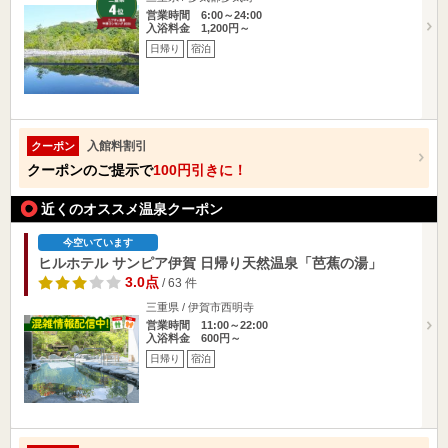
営業時間 6:00～24:00
入浴料金 1,200円～
日帰り
宿泊
入館料割引
クーポン
クーポンのご提示で
100円引きに！
近くのオススメ温泉クーポン
今空いています
ヒルホテル サンピア伊賀 日帰り天然温泉「芭蕉の湯」
3.0点
/ 63 件
三重県 / 伊賀市西明寺
営業時間 11:00～22:00
入浴料金 600円～
日帰り
宿泊