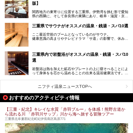
版】
すよ！
関西地方の東寄りに位置する三重県。伊勢湾を挟む形で愛知
───
県の西隣に、そして奈良県の東隣にあり、岐阜・滋賀・京
提供元：賢島宝生苑【PR】
都・和歌山の各県とも接しています。
この記事は賢島宝生苑のPR記事です。
伊勢神宮を擁する伊勢志摩や、世界遺産に登録された熊野古
三重県でサウナがオススメの温泉・銭湯・スパ10選
道をはじめ、鳥羽水族館、忍者の里・伊賀、鈴鹿サーキッ
ト、松坂牛に伊勢海老……と、観光＆グルメの宝庫です。
ここ最近空前のブームとなっているのがサウナ。
東からも西からも訪れやすい三重県には、ハイクオリティな
健康意識の高まりやテレビドラマ「サ道」の影響で、休みの
スーパー銭湯がたくさん！お風呂も食事もコスパもいい、お
日には「サ活」を楽しむ人が増えています！
すすめ施設の数々をご紹介します。
そこで今回は、観光地としても人気の三重県でおすすめした
三重県内で岩盤浴がオススメの温泉・銭湯・スパ10
いサウナのある温泉や銭湯、スパをご紹介。
気軽に立ち寄れてリラックス効果の高いサウナで、日頃の疲
選
れをリフレッシュしませんか？
岩盤浴は熱を加えた鉱石やプレートの上に寝そべることによ
って身体をを芯から温めることの出来る温浴健康法です。じ
んわりと身体の内部を温めて発汗を促すことでリラックス効
果だけではなく、代謝が高まり健康や美容にも良い影響が期
待できます。今回はそんな岩盤浴にこだわった、三重県内の
ニフティ温泉ニュースTOPへ
オススメ温泉・銭湯・スパ10ヶ所を紹介させていただきま
す。
おすすめのアクティビティ情報
【三重・紀北】キレイな水質「赤羽ブルー」を体感！熊野古道か
ら流れる川 「赤羽川サップ」川から海へ旅する冒険ツアー
三重県北牟婁郡紀北町紀伊長島区島原771