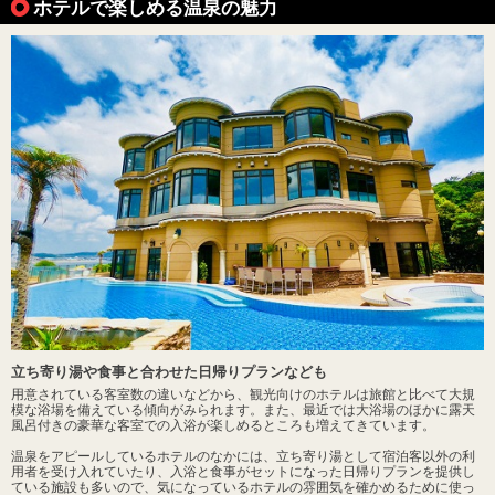
ホテルで楽しめる温泉の魅力
立ち寄り湯や食事と合わせた日帰りプランなども
用意されている客室数の違いなどから、観光向けのホテルは旅館と比べて大規
模な浴場を備えている傾向がみられます。また、最近では大浴場のほかに露天
風呂付きの豪華な客室での入浴が楽しめるところも増えてきています。
温泉をアピールしているホテルのなかには、立ち寄り湯として宿泊客以外の利
用者を受け入れていたり、入浴と食事がセットになった日帰りプランを提供し
ている施設も多いので、気になっているホテルの雰囲気を確かめるために使っ