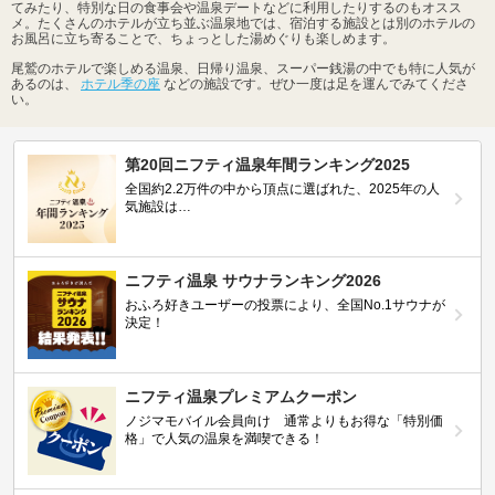
てみたり、特別な日の食事会や温泉デートなどに利用したりするのもオスス
メ。たくさんのホテルが立ち並ぶ温泉地では、宿泊する施設とは別のホテルの
お風呂に立ち寄ることで、ちょっとした湯めぐりも楽しめます。
尾鷲のホテルで楽しめる温泉、日帰り温泉、スーパー銭湯の中でも特に人気が
あるのは、
ホテル季の座
などの施設です。ぜひ一度は足を運んでみてくださ
い。
第20回ニフティ温泉年間ランキング2025
全国約2.2万件の中から頂点に選ばれた、2025年の人
気施設は…
ニフティ温泉 サウナランキング2026
おふろ好きユーザーの投票により、全国No.1サウナが
決定！
ニフティ温泉プレミアムクーポン
ノジマモバイル会員向け 通常よりもお得な「特別価
格」で人気の温泉を満喫できる！