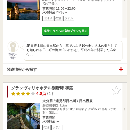
で約20分大…
営業時間 11:00～22:00
入浴料金 750円～
日帰り
宿泊
ホテル
楽天トラベルの宿泊プランを見る
JR日豊本線の日出駅から、車でおよそ10分弱。名水の郷として
も知られる日出町の海岸沿いに佇む、平成21年に開業した温泉
付…
50代～
男性
関連情報から探す
グランヴィリオホテル別府湾 和蔵
お気に入
りに追加
4.0点
/ 1 件
大分県 / 速見郡日出町 / 日出温泉
豊後豊岡駅1.41km
豊後豊岡駅より徒歩20分 別府駅より送迎バスあり（予約
制） 速見…
営業時間
入浴料金 ～
宿泊
ホテル