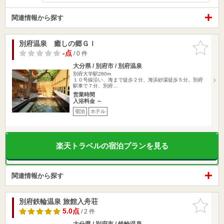
関連情報から探す
別府温泉 癒しの郷ＧＩ
お気に入
りに追加
-点
/ 0 件
大分県 / 別府市 / 別府温泉
別府大学駅280m
１０号線沿い、海まで徒歩２分、海浜砂湯徒歩５分。別府
駅車で７分、別府…
営業時間
入浴料金 ～
宿泊
ホテル
楽天トラベルの宿泊プランを見る
関連情報から探す
別府鉄輪温泉 旅館入舟荘
お気に入
りに追加
5.0点
/ 2 件
大分県 / 別府市 / 鉄輪温泉