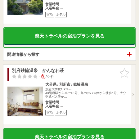
営業時間
入浴料金 ～
宿泊
ホテル
楽天トラベルの宿泊プランを見る
関連情報から探す
別府鉄輪温泉 かんなわ荘
お気に入
りに追加
-点
/ 0 件
大分県 / 別府市 / 鉄輪温泉
別府大学駅1.93km
JR別府駅から車で13分、亀の井バス停から徒歩5分、大分
交通バス停か…
営業時間
入浴料金 ～
宿泊
ホテル
楽天トラベルの宿泊プランを見る