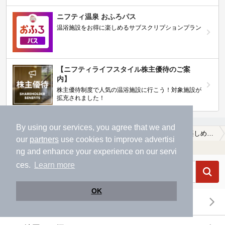
ニフティ温泉 おふろパス
温浴施設をお得に楽しめるサブスクリプションプラン
【ニフティライフスタイル株主優待のご案
内】
株主優待制度で人気の温浴施設に行こう！対象施設が
拡充されました！
By using our services, you agree that we and
温泉TOP
九州・沖縄
大分県
速見郡日出町
ホテルで楽しめる速見郡日出町の温泉、日帰り温泉、スーパー銭湯おすすめ
our
partners
use cookies to improve advertisi
温浴施設を探す
ng and enhance your experience on our servi
ces.
Learn more
OK
エリアから探す