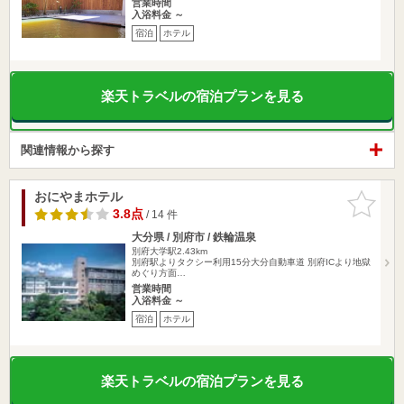
営業時間
入浴料金 ～
宿泊
ホテル
楽天トラベルの宿泊プランを見る
関連情報から探す
おにやまホテル
お気に入
りに追加
3.8点
/ 14 件
大分県 / 別府市 / 鉄輪温泉
別府大学駅2.43km
別府駅よりタクシー利用15分大分自動車道 別府ICより地獄
めぐり方面…
営業時間
入浴料金 ～
宿泊
ホテル
楽天トラベルの宿泊プランを見る