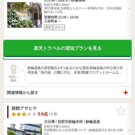
別府大学駅1.96km
JR日豊本線 別府駅よりタクシー利用約15分、大分交通鉄
輪行きバス利…
営業時間 11:00～15:00
入浴料金 ～
宿泊
ホテル
楽天トラベルの宿泊プランを見る
鉄輪温泉の貸切風呂が2つある小さな湯宿 鉄輪温泉の中心地で共
同浴場「熱の湯」の隣に佇む、木造2階建てのアットホームな…
50代～
男性
関連情報から探す
旅館アサヒヤ
お気に入
りに追加
3.0点
/ 1 件
大分県 / 別府市鉄輪井田 / 鉄輪温泉
別府大学駅1.92km
別府駅東口から大分交通バスで［鉄輪温泉行き 60,61,AS6
0,A…