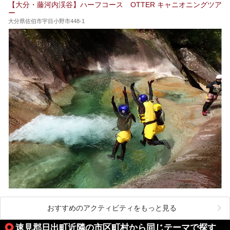
【大分・藤河内渓谷】ハーフコース OTTER キャニオニングツア
人を目指してみてはいかがでしょうか？
ー
大分県佐伯市宇目小野市448-1
おすすめのアクティビティをもっと見る
速見郡日出町近隣の市区町村から同じテーマで探す