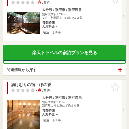
りに追加
-点
/ 0 件
大分県 / 別府市 / 別府温泉
別府大学駅1.77km
ＪＲ 別府駅よりお車で１２分
営業時間
入浴料金 ～
宿泊
ホテル
楽天トラベルの宿泊プランを見る
関連情報から探す
湯けむりの宿 ほの香
お気に入
りに追加
-点
/ 0 件
大分県 / 別府市 / 別府温泉
別府大学駅2.26km
別府駅よりお車にて約２０分
営業時間
入浴料金 ～
宿泊
ホテル