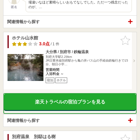
場違いなほど素晴らしいおもてなしでした。ただ一つ残念だった
のが、…
匿名
関連情報から探す
ホテル山水館
お気に入
りに追加
3.0点
/ 1 件
大分県 / 別府市 / 鉄輪温泉
別府大学駅2.29km
JR日豊本線別府駅から亀の井バス山の手経由鉄輪行きで15
分、朝日小学…
営業時間
入浴料金 ～
宿泊
ホテル
楽天トラベルの宿泊プランを見る
関連情報から探す
別府温泉 別邸はる樹
お気に入