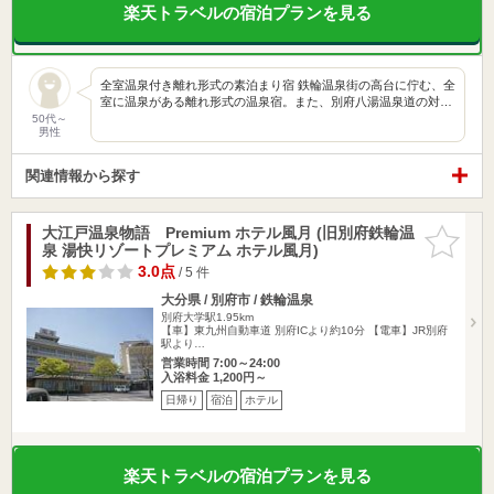
楽天トラベルの宿泊プランを見る
全室温泉付き離れ形式の素泊まり宿 鉄輪温泉街の高台に佇む、全
室に温泉がある離れ形式の温泉宿。また、別府八湯温泉道の対…
50代～
男性
関連情報から探す
大江戸温泉物語 Premium ホテル風月 (旧別府鉄輪温
お気に入
泉 湯快リゾートプレミアム ホテル風月)
りに追加
3.0点
/ 5 件
大分県 / 別府市 / 鉄輪温泉
別府大学駅1.95km
【車】東九州自動車道 別府ICより約10分 【電車】JR別府
駅より…
営業時間 7:00～24:00
入浴料金 1,200円～
日帰り
宿泊
ホテル
楽天トラベルの宿泊プランを見る