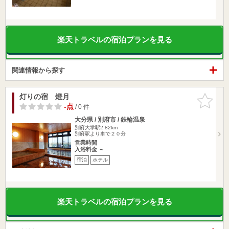
楽天トラベルの宿泊プランを見る
関連情報から探す
灯りの宿 燈月
お気に入
りに追加
-点
/ 0 件
大分県 / 別府市 / 鉄輪温泉
別府大学駅2.82km
別府駅より車で２０分
営業時間
入浴料金 ～
宿泊
ホテル
楽天トラベルの宿泊プランを見る