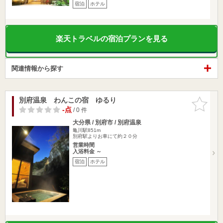
宿泊
ホテル
楽天トラベルの宿泊プランを見る
関連情報から探す
別府温泉 わんこの宿 ゆるり
お気に入
りに追加
-点
/ 0 件
大分県 / 別府市 / 別府温泉
亀川駅851m
別府駅よりお車にて約２０分
営業時間
入浴料金 ～
宿泊
ホテル