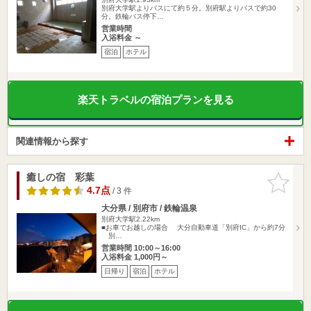
別府大学駅よりバスにて約５分。別府駅よりバスで約30
分。鉄輪バス停下…
営業時間
入浴料金 ～
宿泊
ホテル
楽天トラベルの宿泊プランを見る
関連情報から探す
癒しの宿 彩葉
お気に入
りに追加
4.7点
/ 3 件
大分県 / 別府市 / 鉄輪温泉
別府大学駅2.22km
■お車でお越しの場合 大分自動車道「別府IC」から約7分
別…
営業時間 10:00～16:00
入浴料金 1,000円～
日帰り
宿泊
ホテル