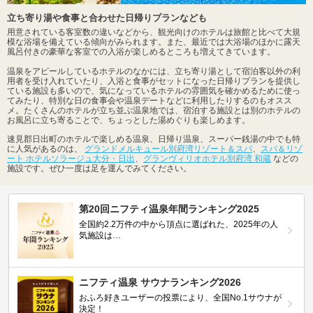
立ち寄り湯や食事と合わせた日帰りプランなども
用意されている客室数の違いなどから、観光向けのホテルは旅館と比べて大規
模な浴場を備えている傾向がみられます。また、最近では大浴場のほかに露天
風呂付きの豪華な客室での入浴が楽しめるところも増えてきています。
温泉をアピールしているホテルのなかには、立ち寄り湯として宿泊客以外の利
用者を受け入れていたり、入浴と食事がセットになった日帰りプランを提供し
ている施設も多いので、気になっているホテルの雰囲気を確かめるために使っ
てみたり、特別な日の食事会や温泉デートなどに利用したりするのもオスス
メ。たくさんのホテルが立ち並ぶ温泉地では、宿泊する施設とは別のホテルの
お風呂に立ち寄ることで、ちょっとした湯めぐりも楽しめます。
速見郡日出町のホテルで楽しめる温泉、日帰り温泉、スーパー銭湯の中でも特
に人気があるのは、
グランドメルキュール別府湾リゾート＆スパ
、
スパ＆リゾ
ート ホテルソラージュ大分・日出
、
グランヴィリオホテル別府湾 和蔵
などの
施設です。ぜひ一度は足を運んでみてください。
第20回ニフティ温泉年間ランキング2025
全国約2.2万件の中から頂点に選ばれた、2025年の人
気施設は…
ニフティ温泉 サウナランキング2026
おふろ好きユーザーの投票により、全国No.1サウナが
決定！