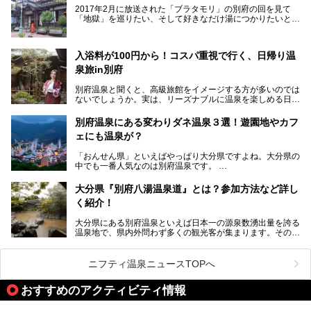
2017年2月に放送された「ブラタモリ」の別府の回を見て
地上80mという圧倒的な開放感が魅力。温泉、ロウリュサウ
「地獄」を巡りたい、そして好きなだけ湯につかりたいと切
ナ、そしてひんやりとした約27度の高濃度炭酸泉で交互浴
実に思った私に朗報。
してととのえば、まさに気分は天空の極楽、ここはこの夏ぜ
ひとも訪れたい都市の避暑地です！
2017年3月31日～4月3日、大分県別府市で「別府八湯温泉
入浴料が100円から！コスパ重視で行く、日帰り温
まつり」が開催されます。その期間は嬉しいことに100以上
併設の「JR九州ホテル ブラッサム大分」に泊まって、この
の共同浴場がなんと無料開放されるんです！普段から入浴料
泉旅in別府
「シティスパてんくう」をたっぷり満喫してきたのでレポー
が100円と安いのに、いいんですかタダにしちゃって!?
トします。夏向けの大分駅徒歩圏の周辺観光スポットやクー
しかも4/2には「東京ディズニーリゾートスペシャルパレー
別府温泉と聞くと、高級旅館をイメージする方が多いのでは
ルダウンできるスイーツ情報と併せてお楽しみください！
ド」も行われます。つまり別府に行けば「地獄」も「ミッキ
ないでしょうか。実は、リーズナブルに温泉を楽しめる日帰
ーマウス」も拝める稀有なイベントですよ、これは行くしか
り温泉施設も充実しているエリアなんです。今回は、日帰り
───
ない！
で楽しめる「大分県の別府温泉」に注目してみました。
提供元：大分県【PR】
別府温泉にある変わりダネ温泉３選！遊園地やカフ
ニフティ温泉がオススメする温泉施設を紹介しちゃいます！
この記事は大分県のPR記事です。
源泉数、湧出量ともに日本一の温泉県とも言われる大分県。
ェにも温泉が？
今回は、大分県別府市に行くなら絶対行きたい情緒たっぷり
な市営温泉をまとめました。
「おんせん県」といえばやっぱり大分県ですよね。大分県の
中でも一番人気なのは別府温泉です。
Let’s go to Hell !
別府八湯という名前の通り、さまざまな泉質を楽しめ、一日
中いても飽きません。
大分県『別府八湯温泉道』とは？参加方法など詳し
普通に温泉に浸かる以外にも、別府地獄巡りや砂湯などは有
く紹介！
名ですよね。
大分県にある別府温泉といえば日本一の源泉数湧出量を誇る
別府温泉は共同湯も多く、家庭やマンションにも温泉を引い
温泉地で、県内外問わず多くの観光客が集まります。その別
ている所もあります。
府温泉では「別府八湯温泉道」を実施しています。この別府
自宅にいながら温泉に入れるのは羨ましいですが、その中で
八湯温泉道とは別府八湯を巡る体験型イベントで、施設を回
も「こんな場所にも温泉が！？」というスポットがいくつか
って88ヶ所のスタンプを集めて温泉名人の認定を目指すと
あるんです。
ニフティ温泉ニュースTOPへ
いうものです。
他の温泉地では考えられないまさに温泉地ならではです。
これを読んで別府温泉巡りの参考になればと思います。
おすすめのアクティビティ情報
別府には朝早くから夜遅くまでやっている地元に根付いた銭
湯や、日帰りのみの大きな施設など様々な形態の温泉があり
ます。泉質も数多くなるので、好きな温泉から巡って温泉名