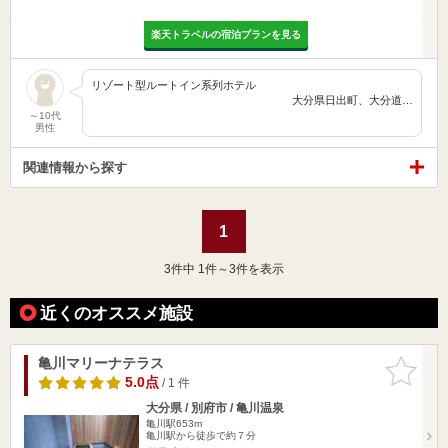
楽天トラベルの宿泊プランを見る
リゾート型ルートイン系列ホテル
大分県日出町、大分道…
～10代
男性
関連情報から探す
1
3
件中 1件～3件を表示
近くのオススメ施設
亀川マリーナテラス
お気に入
りに追加
5.0点
/ 1 件
大分県 / 別府市 / 亀川温泉
亀川駅653m
亀川駅から徒歩で約７分