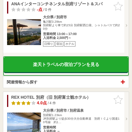
ANAインターコンチネンタル別府リゾート＆スパ
お気に入
りに追加
-点
/ 0 件
大分県 / 別府市
亀川駅3.29km
別府駅より車で約15分 別府駅西口発、シャトルバスで約2
0分
営業時間 13:00～17:00
入浴料金 2,500円～
日帰り
宿泊
ホテル
楽天トラベルの宿泊プランを見る
関連情報から探す
REX HOTEL 別府（旧 別府富士観ホテル）
お気に入
りに追加
4.0点
/ 4 件
大分県 / 別府市 / 別府温泉
別府駅1.23km
JR別府駅より徒歩30分大分自動車道 別府ＩＣより国道1
0号線 約1…
営業時間
入浴料金 ～