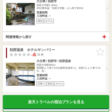
大分県 / 別府市
別府大学駅1.90km
JR日豊本線「別府大学駅」から車で約5分
営業時間
入浴料金 ～
宿泊
ホテル
関連情報から探す
別府温泉 ホテルサンバリー
お気に入
りに追加
-点
/ 0 件
大分県 / 別府市 / 別府温泉
別府大学駅885m
別府駅より車で10分(無料送迎有り)。別府I.C.より車で10
分。別…
営業時間
入浴料金 ～
日帰り
宿泊
ホテル
楽天トラベルの宿泊プランを見る