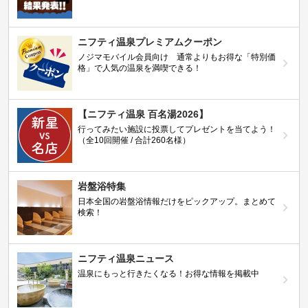
ニフティ温泉プレミアムクーポン
ノジマモバイル会員向け 通常よりもお得な「特別価
格」で人気の温泉を満喫できる！
【ニフティ温泉 百名湯2026】
行ってみたい施設に投票してプレゼントを当てよう！
（全10回開催 / 合計260名様）
岩盤浴特集
日本全国の岩盤浴情報だけをピックアップ。まとめて
検索！
ニフティ温泉ニュース
温泉にもっと行きたくなる！お得な情報を掲載中