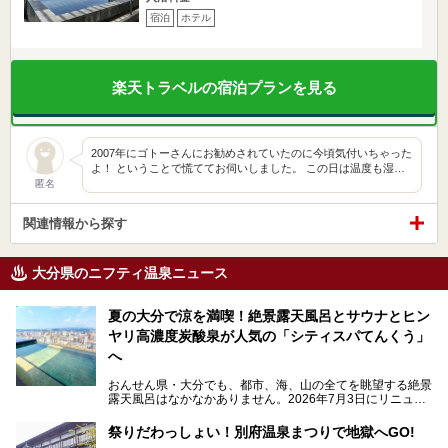
宿泊
ホテル
楽天トラベルの宿泊プランを見る
2007年にゴトーさんにお勧めされていたのに今頃気付いちゃった
よ！ ということで慌ててお伺いしました。 この日は温度も湿…
匿名
関連情報から探す
大分県のニフティ温泉ニュース
夏の大分で涼を満喫！絶景露天風呂とサウナとヒン
ヤリ高濃度炭酸泉が人気の「シティスパてんくう」
へ
おんせん県・大分でも、都市、海、山の全てを眺望する絶景
露天風呂はなかなかありません。2026年7月3日にリニュー
アルして、うみサウナ、やまサウナを新設した「シティスパ
てんくう(CITY SPA てんくう)」は、なんとJR大分駅直結と
祭りだわっしょい！別府温泉まつりで地獄へGO!
いう利便性の高さ！