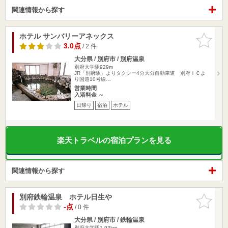
関連情報から探す
ホテル サンバリーアネックス
お気に入
りに追加
3.0点
/ 2 件
大分県 / 別府市 / 別府温泉
別府大学駅929m
JR「別府駅」よりタクシー4分大分自動車道 別府ＩＣよ
り国道10号線…
営業時間
入浴料金 ～
日帰り
宿泊
ホテル
楽天トラベルの宿泊プランを見る
関連情報から探す
別府鉄輪温泉 ホテル日生や
お気に入
りに追加
-点
/ 0 件
大分県 / 別府市 / 鉄輪温泉
別府大学駅1.93km