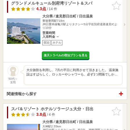
グランドメルキュール別府湾リゾート＆スパ
お気に入
りに追加
4.3点
/ 14 件
大分県 / 速見郡日出町 / 日出温泉
豊後豊岡駅718m
JR日豊本線亀川駅よりタクシー5分宇佐別府道路速見ICよ
り10分
営業時間
入浴料金 ～
宿泊
ホテル
楽天トラベルの宿泊プランを見る
大分旅割を利用し、7月の平日に利用させて頂きました。 温泉施
設はすばらしく、ロッカーやシャワーも、必ず1つ間隔でしか…
50代～
女性
関連情報から探す
スパ＆リゾート ホテルソラージュ大分・日出
お気に入
りに追加
3.8点
/ 4 件
大分県 / 速見郡日出町 / 日出温泉
大神駅2.55km
JR日出駅よりタクシーで 約7分、JR杵築駅よりタクシー