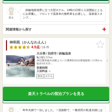
鉄輪地獄地帯に立つ大型ホテル。14時の日帰り入浴開始ととも
にお邪魔し、フロントで温泉本の無料券をお渡しし、温泉道スタ
ンプ…
匿名
関連情報から探す
神和苑（かんなわえん）
お気に入
りに追加
4.5点
/ 16 件
大分県 / 別府市 / 鉄輪温泉
亀川駅2.57km
JR日豊本線大分駅よりバス乗車約20分海地獄前バス停から
徒歩3分大分…
営業時間
入浴料金 ～
宿泊
ホテル
楽天トラベルの宿泊プランを見る
昨年夫婦で一泊しました。一流旅館で、一般庶民の私達夫婦には