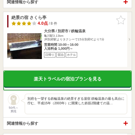
関連情報から探す
絶景の宿 さくら亭
お気に入
りに追加
4.0点
/ 8 件
大分県 / 別府市 / 鉄輪温泉
亀川駅3.13km
JR別府駅よりタクシーで15分別府ICより7分
営業時間 10:00～16:00
入浴料金 1,000円～
日帰り
宿泊
ホテル
楽天トラベルの宿泊プランを見る
別府を一望する鉄輪温泉の絶景すぎる湯宿 鉄輪温泉の最も高台に
佇む、平成15年（2003年）に開業した鉄筋2階建ての温…
50代～
男性
関連情報から探す