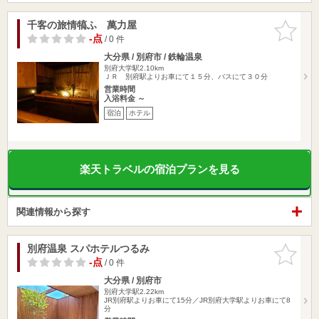
千客の旅情犒ふ 萬力屋
お気に入
りに追加
-点
/ 0 件
大分県 / 別府市 / 鉄輪温泉
別府大学駅2.10km
ＪＲ 別府駅よりお車にて１５分、バスにて３０分
営業時間
入浴料金 ～
宿泊
ホテル
楽天トラベルの宿泊プランを見る
関連情報から探す
別府温泉 スパホテルつるみ
お気に入
りに追加
-点
/ 0 件
大分県 / 別府市
別府大学駅2.22km
JR別府駅よりお車にて15分／JR別府大学駅よりお車にて8
分