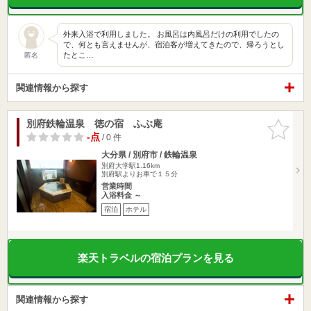
外来入浴で利用しました。 お風呂は内風呂だけの利用でしたの
で、何とも言えませんが、宿泊客が増えてきたので、帰ろうとし
たとこ…
匿名
関連情報から探す
別府鉄輪温泉 徳の宿 ふぶ庵
お気に入
りに追加
-点
/ 0 件
大分県 / 別府市 / 鉄輪温泉
別府大学駅1.16km
別府駅よりお車で１５分
営業時間
入浴料金 ～
宿泊
ホテル
楽天トラベルの宿泊プランを見る
関連情報から探す