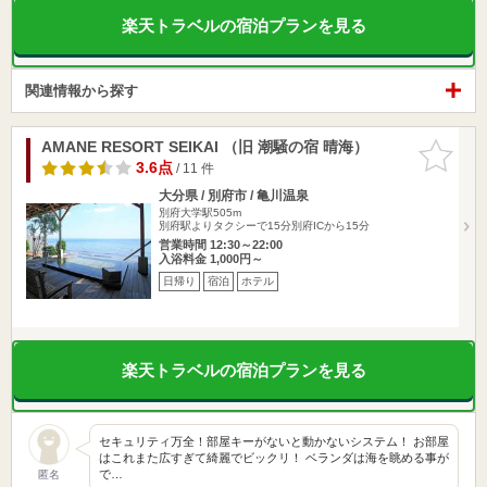
楽天トラベルの宿泊プランを見る
関連情報から探す
AMANE RESORT SEIKAI （旧 潮騒の宿 晴海）
お気に入
りに追加
3.6点
/ 11 件
大分県 / 別府市 / 亀川温泉
別府大学駅505m
別府駅よりタクシーで15分別府ICから15分
営業時間 12:30～22:00
入浴料金 1,000円～
日帰り
宿泊
ホテル
楽天トラベルの宿泊プランを見る
セキュリティ万全！部屋キーがないと動かないシステム！ お部屋
はこれまた広すぎて綺麗でビックリ！ ベランダは海を眺める事が
で…
匿名