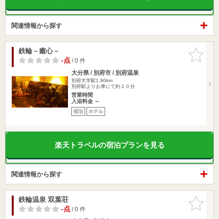
関連情報から探す
鉄輪－癒心－
お気に入
りに追加
-点
/ 0 件
大分県 / 別府市 / 別府温泉
別府大学駅1.90km
別府駅よりお車にて約２０分
営業時間
入浴料金 ～
宿泊
ホテル
楽天トラベルの宿泊プランを見る
関連情報から探す
鉄輪温泉 双葉荘
お気に入
りに追加
-点
/ 0 件