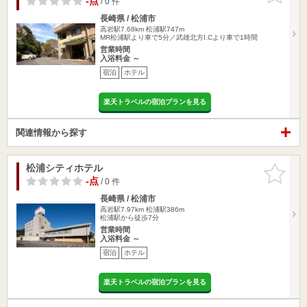
-点
/ 0 件
長崎県 / 松浦市
高岩駅7.68km
松浦駅747m
MR松浦駅より車で5分／武雄北方I.Cより車で1時間
営業時間
入浴料金 ～
宿泊
ホテル
楽天トラベルの宿泊プランを見る
関連情報から探す
松浦シティホテル
お気に入
りに追加
-点
/ 0 件
長崎県 / 松浦市
高岩駅7.97km
松浦駅386m
松浦駅から徒歩7分
営業時間
入浴料金 ～
宿泊
ホテル
楽天トラベルの宿泊プランを見る