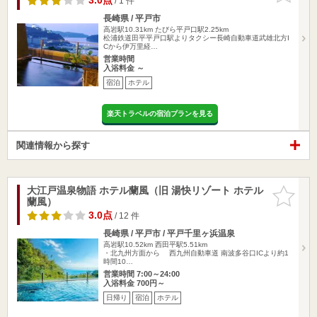
3.0点
/ 1 件
長崎県 / 平戸市
高岩駅10.31km
たびら平戸口駅2.25km
松浦鉄道田平平戸口駅よりタクシー長崎自動車道武雄北方I
Cから伊万里経…
営業時間
入浴料金 ～
宿泊
ホテル
楽天トラベルの宿泊プランを見る
関連情報から探す
大江戸温泉物語 ホテル蘭風（旧 湯快リゾート ホテル
お気に入
蘭風）
りに追加
3.0点
/ 12 件
長崎県 / 平戸市 / 平戸千里ヶ浜温泉
高岩駅10.52km
西田平駅5.51km
・北九州方面から 西九州自動車道 南波多谷口ICより約1
時間10…
営業時間 7:00～24:00
入浴料金 700円～
日帰り
宿泊
ホテル