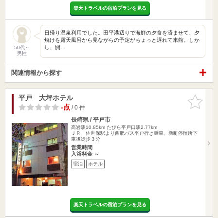
楽天トラベルの宿泊プランを見る
日帰り温泉利用でした。田平港辺りで海鮮の夕食を済ませて、夕
焼けを露天風呂から見ながらの予定がちょっと遅れて来館。しか
し、開…
50代～
男性
関連情報から探す
平戸 大坪ホテル
お気に入
りに追加
-点
/ 0 件
長崎県 / 平戸市
高岩駅10.85km
たびら平戸口駅2.77km
ＪＲ 佐世保駅より西肥バス平戸行き乗車、新町停留所下
車後徒歩３分
営業時間
入浴料金 ～
宿泊
ホテル
楽天トラベルの宿泊プランを見る