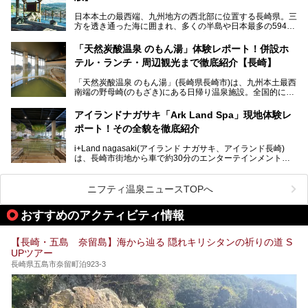
この記事は大江戸温泉物語 ホテル蘭風のPR記事です。
日本本土の最西端、九州地方の西北部に位置する長崎県。三
そこで今回は、ニフティ温泉ライターである筆者が現地体
方を透き通った海に囲まれ、多くの半島や日本最多の594も
験。天然温泉・サウナ・水風呂・別途有料のプレミアムサウ
の島々で構成される複雑な地形は、思わず息をのむほどの美
ナ・リラクゼーションスペースまで、それらの全貌を徹底紹
しい景観の宝庫です。
介します！
「天然炭酸温泉 のもん湯」体験レポート！併設ホ
長崎県にあるスーパー銭湯にも、長崎ならではの景観を存分
テル・ランチ・周辺観光まで徹底紹介【長崎】
に楽しめる施設がいくつも見られます。眺望自慢が多い長崎
県のスーパー銭湯のなかで、特におすすめの施設をご紹介し
「天然炭酸温泉 のもん湯」(長崎県長崎市)は、九州本土最西
ましょう。
南端の野母崎(のもざき)にある日帰り温泉施設。全国的にも
希少な天然の炭酸泉を楽しめる点が特徴で、遠隔地ながらも
多くの温泉ファンに親しまれています。
アイランドナガサキ「Ark Land Spa」現地体験レ
ポート！その全貌を徹底紹介
今回は、地元九州在住のニフティ温泉ライターである筆者が
「天然炭酸温泉 のもん湯」を現地体験。天然炭酸泉がある
i+Land nagasaki(アイランド ナガサキ、アイランド長崎)
大浴場をはじめ、併設のホテル「Nomon長崎」・食事(ラン
は、長崎市街地から車で約30分のエンターテインメントリ
チ)・おすすめの周辺観光まで、それらの全貌を徹底紹介し
ゾート施設。伊王島全体に展開した施設群は、宿泊はもちろ
ます！
んのこと多彩なアクティビティが楽しめ、到底一日では遊び
尽くせない程！ 中でも注目すべきは、日帰り可能な3つのス
───
ニフティ温泉ニュースTOPへ
パ施設です。
提供元：天然炭酸温泉 のもん湯【PR】
この記事は天然炭酸温泉 のもん湯のPRレポート記事です。
おすすめのアクティビティ情報
今回は九州在住のニフティ温泉ライターである筆者が現地体
【長崎・五島 奈留島】海から辿る 隠れキリシタンの祈りの道 S
験し、3つのスパ施設に焦点を当て、その全貌を徹底紹介。
UPツアー
本編では、i+Land nagasakiのSPAの中核的施設ともいえる
「Ark Land Spa」をご紹介します。
長崎県五島市奈留町泊923-3