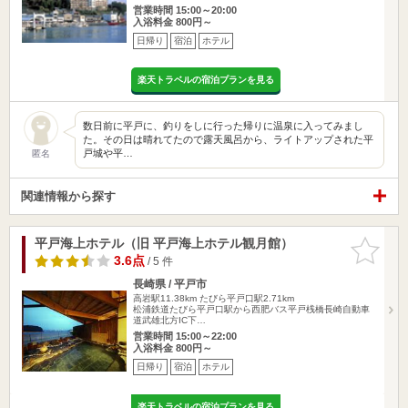
営業時間 15:00～20:00
入浴料金 800円～
日帰り
宿泊
ホテル
楽天トラベルの宿泊プランを見る
数日前に平戸に、釣りをしに行った帰りに温泉に入ってみまし
た。その日は晴れてたので露天風呂から、ライトアップされた平
戸城や平…
匿名
関連情報から探す
平戸海上ホテル（旧 平戸海上ホテル観月館）
お気に入
りに追加
3.6点
/ 5 件
長崎県 / 平戸市
高岩駅11.38km
たびら平戸口駅2.71km
松浦鉄道たびら平戸口駅から西肥バス平戸桟橋長崎自動車
道武雄北方IC下…
営業時間 15:00～22:00
入浴料金 800円～
日帰り
宿泊
ホテル
楽天トラベルの宿泊プランを見る