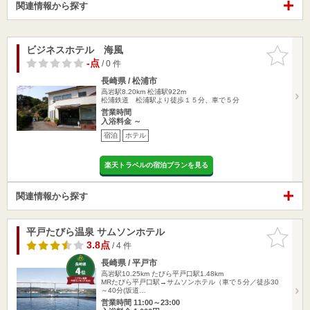
関連情報から探す
ビジネスホテル 海風
お気に入
りに追加
-点
/ 0 件
長崎県 / 松浦市
高岩駅8.20km
松浦駅922m
松浦鉄道 松浦駅より徒歩１５分、車で５分
営業時間
入浴料金 ～
宿泊
ホテル
楽天トラベルの宿泊プランを見る
関連情報から探す
平戸たびら温泉 サムソンホテル
お気に入
りに追加
3.8点
/ 4 件
長崎県 / 平戸市
高岩駅10.25km
たびら平戸口駅1.48km
MRたびら平戸口駅→サムソンホテル（車で５分／徒歩30
～40分(坂道…
営業時間 11:00～23:00