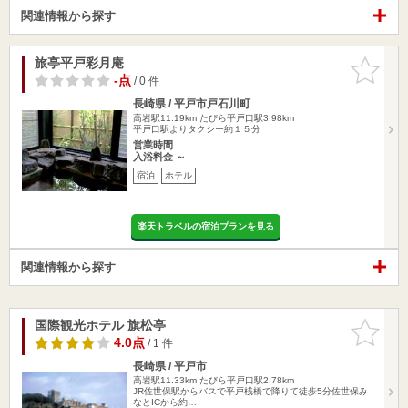
関連情報から探す
旅亭平戸彩月庵
お気に入
りに追加
-点
/ 0 件
長崎県 / 平戸市戸石川町
高岩駅11.19km
たびら平戸口駅3.98km
平戸口駅よりタクシー約１５分
営業時間
入浴料金 ～
宿泊
ホテル
楽天トラベルの宿泊プランを見る
関連情報から探す
国際観光ホテル 旗松亭
お気に入
りに追加
4.0点
/ 1 件
長崎県 / 平戸市
高岩駅11.33km
たびら平戸口駅2.78km
JR佐世保駅からバスで平戸桟橋で降りて徒歩5分佐世保み
なとICから約…