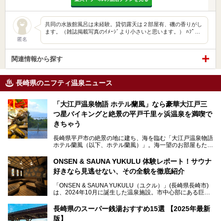
共同の水族館風呂は未経験。貸切露天は２部屋有、磯の香りがし
ます。（雑誌掲載写真のｲﾒｰｼﾞより小さいと思います。） ﾊﾌﾟ…
匿名
関連情報から探す
長崎県のニフティ温泉ニュース
「大江戸温泉物語 ホテル蘭風」なら豪華大江戸三
つ星バイキングと絶景の平戸千里ヶ浜温泉を満喫で
きちゃう
長崎県平戸市の絶景の地に建ち、海を臨む「大江戸温泉物語
ホテル蘭風（以下、ホテル蘭風）」。海一望のお部屋もたく
さんあるこちらのホテルで、2025年7月から話題の「大江戸
三つ星バイキング」がスタート！早速現地で体験してきまし
ONSEN & SAUNA YUKULU 体験レポート！サウナ
た。
好きなら見逃せない、その全貌を徹底紹介
このほかに、展望露天風呂や子連れで過ごしやすいキッズパ
「ONSEN & SAUNA YUKULU（ユクル）」(長崎県長崎市)
ークなどおススメのポイントがたっぷりです！周辺観光情報
は、2024年10月に誕生した温泉施設。市中心部にある巨大
も含めてご紹介します。
複合施設「長崎スタジアムシティ」の一角にあり、オープン
当初から多くのサウナ―やスパ好きに注目されています。
───
長崎県のスーパー銭湯おすすめ15選 【2025年最新
提供元：大江戸温泉物語ホテルズ＆リゾーツ株式会社【P
版】
R】