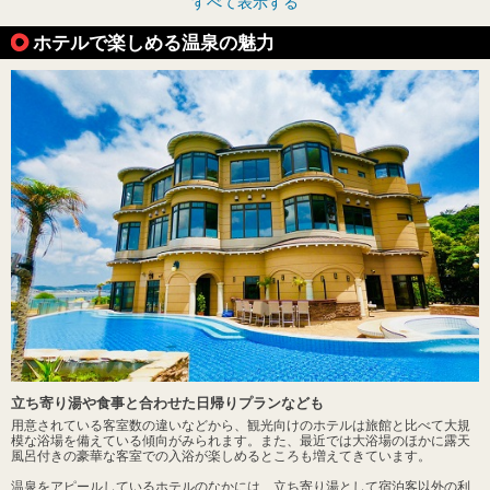
すべて表示する
ホテルで楽しめる温泉の魅力
立ち寄り湯や食事と合わせた日帰りプランなども
用意されている客室数の違いなどから、観光向けのホテルは旅館と比べて大規
模な浴場を備えている傾向がみられます。また、最近では大浴場のほかに露天
風呂付きの豪華な客室での入浴が楽しめるところも増えてきています。
温泉をアピールしているホテルのなかには、立ち寄り湯として宿泊客以外の利