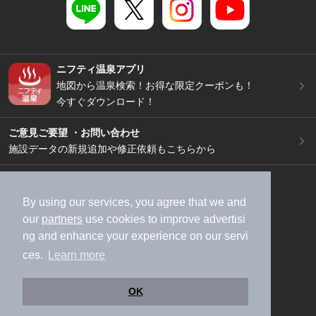
ニフティ温泉アプリ
地図から温泉検索！お得な限定クーポンも！
今すぐダウンロード！
ご意見ご要望 ・お問い合わせ
施設データの新規追加や修正依頼もこちらから
スマートフォン
/
PC
加盟店募集（資料請求）
広告出稿のご案内
By using our services, you agree that we and
our
partners
use cookies to improve advertisi
利用規約
ライフスタイルMEMBERS+規約
ng and enhance your experience on our servi
特定商取引法に基づく表記
ヘルプ
採用情報
ces.
Learn more
運営会社
個人情報保護ポリシー
©NIFTY Lifestyle Co., Ltd.
OK