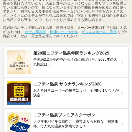
用者を受け入れていたり、入浴と食事がセットになった日帰りプランを提供し
ている施設も多いので、気になっているホテルの雰囲気を確かめるために使っ
てみたり、特別な日の食事会や温泉デートなどに利用したりするのもオスス
メ。たくさんのホテルが立ち並ぶ温泉地では、宿泊する施設とは別のホテルの
お風呂に立ち寄ることで、ちょっとした湯めぐりも楽しめます。
高岩駅のホテルで楽しめる温泉、日帰り温泉、スーパー銭湯の中でも特に人気
があるのは、
ホテル櫻梅閣
、
松浦シティホテル
、
ビジネスホテル 海風
などの
施設です。ぜひ一度は足を運んでみてください。
第20回ニフティ温泉年間ランキング2025
全国約2.2万件の中から頂点に選ばれた、2025年の人
気施設は…
ニフティ温泉 サウナランキング2026
おふろ好きユーザーの投票により、全国No.1サウナが
決定！
ニフティ温泉プレミアムクーポン
ノジマモバイル会員向け 通常よりもお得な「特別価
格」で人気の温泉を満喫できる！