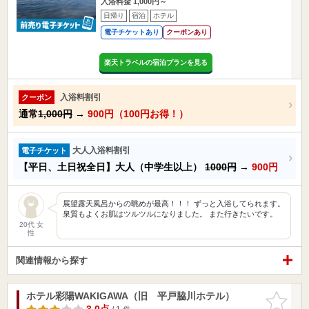
入浴料金 1,000円～
日帰り
宿泊
ホテル
電子チケットあり
クーポンあり
楽天トラベルの宿泊プランを見る
入浴料割引
クーポン
通常
1,000円
→
900円（100円お得！）
大人入浴料割引
電子チケット
【平日、土日祝全日】大人（中学生以上）
1000円
→
900円
展望露天風呂からの眺めが最高！！！ ずっと入浴してられます。
泉質もよくお肌はツルツルになりました。 また行きたいです。
20代 女
性
関連情報から探す
ホテル彩陽WAKIGAWA（旧 平戸脇川ホテル）
お気に入
りに追加