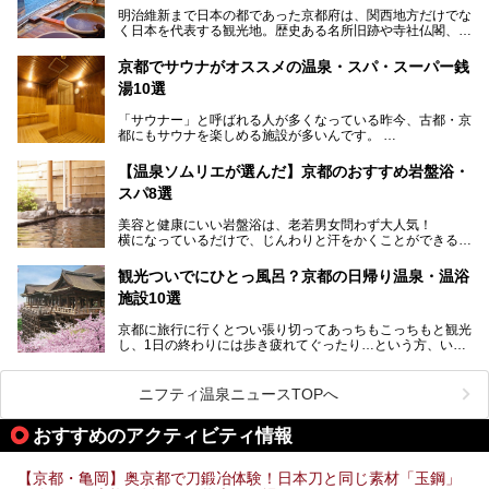
す。
明治維新まで日本の都であった京都府は、関西地方だけでな
く日本を代表する観光地。歴史ある名所旧跡や寺社仏閣、そ
漁師町や商店街で働く人々を支えてきたこの2軒の銭湯とと
して古都ならではの文化が魅力です。
もに、立ち寄りたい舞鶴の観光スポットや温浴施設を紹介し
ます。
京都でサウナがオススメの温泉・スパ・スーパー銭
今回は、そんな京都府で2025年現在おすすめのスーパー銭
湯10選
湯を紹介します。
───
有名な観光名所のすぐ近くにある日帰り入浴施設から、山間
提供元：京都府舞鶴市【PR】
「サウナー」と呼ばれる人が多くなっている昨今、古都・京
部でレジャー気分を満喫できる温泉施設まで、好みのスーパ
この記事は京都府舞鶴市のPR記事です。
都にもサウナを楽しめる施設が多いんです。
ー銭湯を探してみてくださいね。
自分の好きなサウナを探すのもいいですが、さまざまなサウ
【温泉ソムリエが選んだ】京都のおすすめ岩盤浴・
ナを体感してみたいですよね。
スパ8選
今回は京都府の中心や郊外、温泉地にある施設など、サウナ
美容と健康にいい岩盤浴は、老若男女問わず大人気！
のある温浴施設を紹介します。
横になっているだけで、じんわりと汗をかくことができるの
で、簡単にデトックスができますよ♪
ぜひ参考にして、京都府の方や、観光に出かけた時などにサ
ウナを楽しみましょう！
観光ついでにひとっ風呂？京都の日帰り温泉・温浴
地元の方はもちろん、旅先としても人気の京都。
施設10選
観光のついでに岩盤浴のある温泉に浸かってリフレッシュす
るのも良さそうですね！
京都に旅行に行くとつい張り切ってあっちもこっちもと観光
し、1日の終わりには歩き疲れてぐったり…という方、いま
今回は京都にある岩盤浴のある施設をピックアップしてご紹
せんか？（私です）
介します！
そんな疲れた身体には温泉です！京都には、市内にも郊外に
も素晴らしい温泉がたくさんあります。そこで、日帰り利用
ニフティ温泉ニュースTOPへ
できるおすすめの温泉・温浴施設をまとめてみました。
おすすめのアクティビティ情報
【京都・亀岡】奥京都で刀鍛冶体験！日本刀と同じ素材「玉鋼」