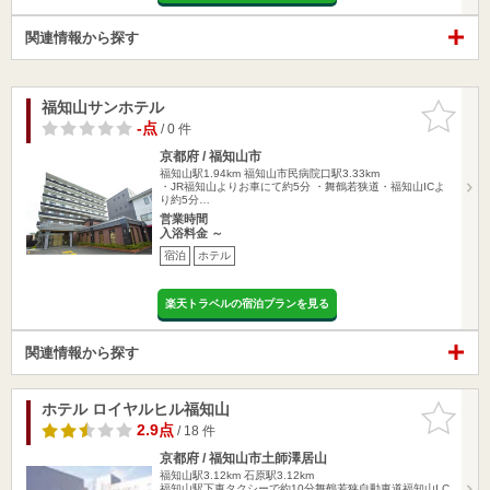
関連情報から探す
福知山サンホテル
お気に入
りに追加
-点
/ 0 件
京都府 / 福知山市
福知山駅1.94km
福知山市民病院口駅3.33km
・JR福知山よりお車にて約5分 ・舞鶴若狭道・福知山ICよ
り約5分…
営業時間
入浴料金 ～
宿泊
ホテル
楽天トラベルの宿泊プランを見る
関連情報から探す
ホテル ロイヤルヒル福知山
お気に入
りに追加
2.9点
/ 18 件
京都府 / 福知山市土師澤居山
福知山駅3.12km
石原駅3.12km
福知山駅下車タクシーで約10分舞鶴若狭自動車道福知山I.C