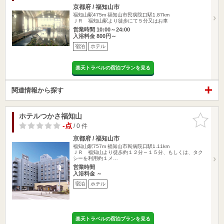
京都府 / 福知山市
福知山駅475m
福知山市民病院口駅1.87km
ＪＲ 福知山駅より徒歩にて５分又はお車
営業時間 10:00～24:00
入浴料金 800円～
宿泊
ホテル
楽天トラベルの宿泊プランを見る
関連情報から探す
ホテルつかさ福知山
お気に入
りに追加
-点
/ 0 件
京都府 / 福知山市
福知山駅757m
福知山市民病院口駅1.11km
ＪＲ 福知山より徒歩約１２分～１５分、もしくは、タク
シーを利用約１メ…
営業時間
入浴料金 ～
宿泊
ホテル
楽天トラベルの宿泊プランを見る