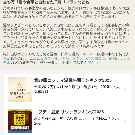
立ち寄り湯や食事と合わせた日帰りプランなども
用意されている客室数の違いなどから、観光向けのホテルは旅館と比べて大規
模な浴場を備えている傾向がみられます。また、最近では大浴場のほかに露天
風呂付きの豪華な客室での入浴が楽しめるところも増えてきています。
温泉をアピールしているホテルのなかには、立ち寄り湯として宿泊客以外の利
用者を受け入れていたり、入浴と食事がセットになった日帰りプランを提供し
ている施設も多いので、気になっているホテルの雰囲気を確かめるために使っ
てみたり、特別な日の食事会や温泉デートなどに利用したりするのもオスス
メ。たくさんのホテルが立ち並ぶ温泉地では、宿泊する施設とは別のホテルの
お風呂に立ち寄ることで、ちょっとした湯めぐりも楽しめます。
福知山駅のホテルで楽しめる温泉、日帰り温泉、スーパー銭湯の中でも特に人
気があるのは、
ニコニコカプセルホテル
、
ホテルつかさ福知山
、
福知山サンホ
テル
などの施設です。ぜひ一度は足を運んでみてください。
第20回ニフティ温泉年間ランキング2025
全国約2.2万件の中から頂点に選ばれた、2025年の人
気施設は…
ニフティ温泉 サウナランキング2026
おふろ好きユーザーの投票により、全国No.1サウナが
決定！