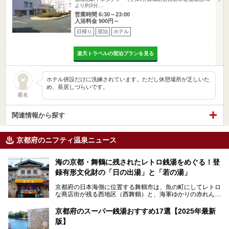
より約3分…
営業時間 6:30～23:00
入浴料金 900円～
日帰り
宿泊
ホテル
楽天トラベルの宿泊プランを見る
ホテル併設だけに洗練されています。ただし休憩場所が乏しいた
め、長居しづらいです。
匿名
関連情報から探す
京都府のニフティ温泉ニュース
海の京都・舞鶴に残されたレトロ銭湯をめぐる！登
録有形文化財の「日の出湯」と「若の湯」
京都府の日本海側に位置する舞鶴市は、魚の町にしてレトロ
な商店街が残る西地区（西舞鶴）と、海軍ゆかりの赤れんが
パークや海上自衛隊施設のある東地区（東舞鶴）に分けられ
ます。今回案内するのは西地区に今も残る2軒の銭湯「日の
京都府のスーパー銭湯おすすめ17選【2025年最新
出湯」と「若の湯」。いずれも国の登録有形文化財に指定さ
版】
れた歴史ある建物でありながら、今も現役のお風呂屋さんで