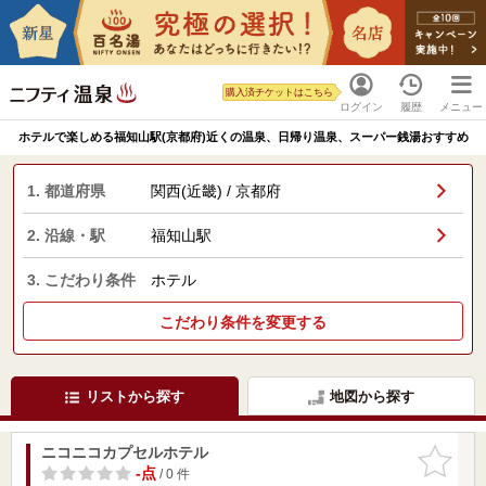
購入済チケットはこちら
ログイン
履歴
メニュー
ホテルで楽しめる福知山駅(京都府)近くの温泉、日帰り温泉、スーパー銭湯おすすめ
1. 都道府県
関西(近畿) / 京都府
2. 沿線・駅
福知山駅
3. こだわり条件
ホテル
こだわり条件を変更する
リストから探す
地図から探す
ニコニコカプセルホテル
お気に入
りに追加
-点
/ 0 件