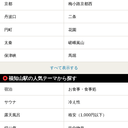
京都
梅小路京都西
丹波口
二条
円町
花園
太秦
嵯峨嵐山
保津峡
馬堀
すべて表示する
福知山駅の人気テーマから探す
宿泊
お食事・食事処
サウナ
冷え性
露天風呂
格安（1,000円以下）
切り傷
塩化物泉