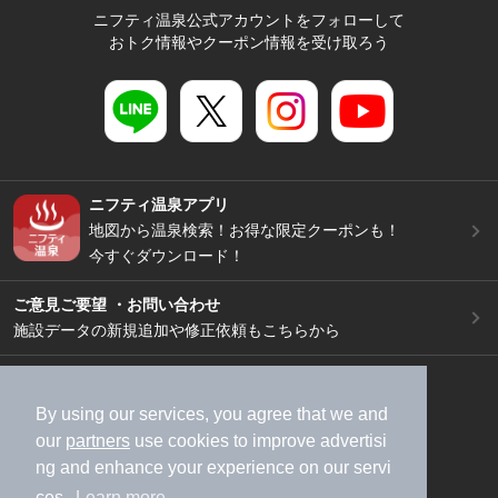
ニフティ温泉公式アカウントをフォローして
おトク情報やクーポン情報を受け取ろう
ニフティ温泉アプリ
地図から温泉検索！お得な限定クーポンも！
今すぐダウンロード！
ご意見ご要望 ・お問い合わせ
施設データの新規追加や修正依頼もこちらから
スマートフォン
/
PC
加盟店募集（資料請求）
広告出稿のご案内
By using our services, you agree that we and
our
partners
use cookies to improve advertisi
利用規約
ライフスタイルMEMBERS+規約
ng and enhance your experience on our servi
特定商取引法に基づく表記
ヘルプ
採用情報
ces.
Learn more