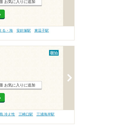
お気に入りに追加
る
える・海
安針塚駅
東逗子駅
宿泊
>
お気に入りに追加
る
島 冷え性
三崎口駅
三浦海岸駅