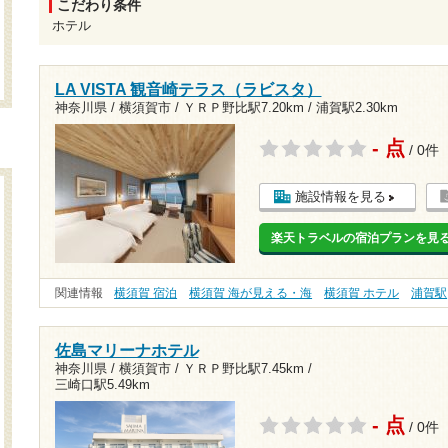
こだわり条件
ホテル
LA VISTA 観音崎テラス（ラビスタ）
神奈川県 / 横須賀市 /
ＹＲＰ野比駅7.20km
/
浦賀駅2.30km
- 点
/ 0件
施設情報を見る
楽天トラベルの宿泊プランを見
関連情報
横須賀 宿泊
横須賀 海が見える・海
横須賀 ホテル
浦賀駅
佐島マリーナホテル
神奈川県 / 横須賀市 /
ＹＲＰ野比駅7.45km
/
三崎口駅5.49km
- 点
/ 0件