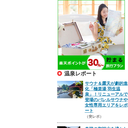
温泉レポート
サウナ＆露天が劇的進
化「極楽湯 羽生温
泉」！リニューアルで
登場のバレルサウナや
女性専用エリアをレポ
ート
（突レポ）