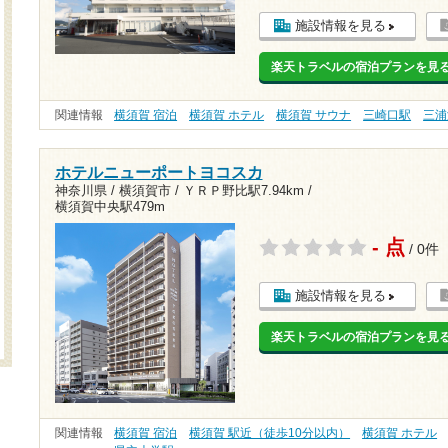
施設情報を見る
楽天トラベルの宿泊プランを見
関連情報
横須賀 宿泊
横須賀 ホテル
横須賀 サウナ
三崎口駅
三浦
ホテルニューポートヨコスカ
神奈川県 / 横須賀市 /
ＹＲＰ野比駅7.94km
/
横須賀中央駅479m
- 点
/ 0件
施設情報を見る
楽天トラベルの宿泊プランを見
関連情報
横須賀 宿泊
横須賀 駅近（徒歩10分以内）
横須賀 ホテル