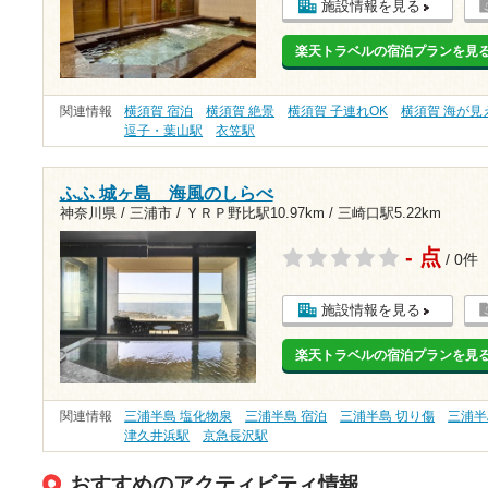
施設情報を見る
楽天トラベルの宿泊プランを見
関連情報
横須賀 宿泊
横須賀 絶景
横須賀 子連れOK
横須賀 海が見
逗子・葉山駅
衣笠駅
ふふ 城ヶ島 海風のしらべ
神奈川県 / 三浦市 /
ＹＲＰ野比駅10.97km
/
三崎口駅5.22km
- 点
/ 0件
施設情報を見る
楽天トラベルの宿泊プランを見
関連情報
三浦半島 塩化物泉
三浦半島 宿泊
三浦半島 切り傷
三浦半
津久井浜駅
京急長沢駅
おすすめのアクティビティ情報