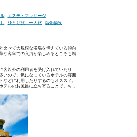
そんな心のつぶやきを、湯あが
りの温まった心のまま相談でき
たら素敵ですよね。
プル
エステ・マッサージ
流し
ひとり旅・一人旅
塩化物泉
ニフティ温泉の「占いベンチ」
は、そんなあなたの心のつぶや
と比べて大規模な浴場を備えている傾向
きをプロの占い師に相談するこ
華な客室での入浴が楽しめるところも増
とができるサービスです。
泊客以外の利用者を受け入れていたり、
多いので、気になっているホテルの雰囲
おふろパス会員様なら、この特
トなどに利用したりするのもオススメ。
別なひとときを「毎月10分無
ホテルのお風呂に立ち寄ることで、ちょ
料」でご利用いただけます。
お湯で体がほぐれたら、次は占
い師さんとお話しして、心もほ
ぐしてみませんか？