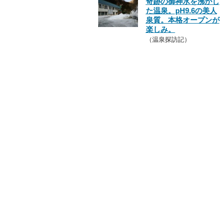
奇跡の御神水を沸かし
た温泉。pH9.6の美人
泉質。本格オープンが
楽しみ。
（温泉探訪記）