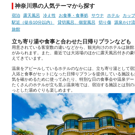
神奈川県の人気テーマから探す
宿泊
露天風呂
冷え性
お食事・食事処
サウナ
ホテル
カッ
駅近（徒歩10分以内）
貸切風呂、個室風呂
切り傷
源泉かけ
旅館
立ち寄り湯や食事と合わせた日帰りプランなども
用意されている客室数の違いなどから、観光向けのホテルは旅館
がみられます。また、最近では大浴場のほかに露天風呂付きの豪
えてきています。
温泉をアピールしているホテルのなかには、立ち寄り湯として宿
入浴と食事がセットになった日帰りプランを提供している施設も
気を確かめるために使ってみたり、特別な日の食事会や温泉デー
たくさんのホテルが立ち並ぶ温泉地では、宿泊する施設とは別の
っとした湯めぐりも楽しめます。