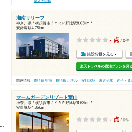
県立大学駅
湘南リリーフ
神奈川県 / 横須賀市 /
ＹＲＰ野比駅8.63km
/
安針塚駅4.75km
- 点
/ 0件
施設情報を見る
楽天トラベルの宿泊プランを見
関連情報
横須賀 宿泊
横須賀 ホテル
安針塚駅
東逗子駅
逗子・葉
マームガーデンリゾート葉山
神奈川県 / 横須賀市 /
ＹＲＰ野比駅8.63km
/
安針塚駅4.85km
- 点
/ 0件