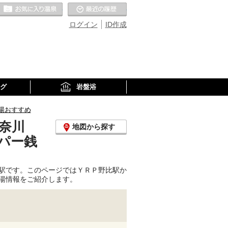
お気に入りの温泉
最近の履歴
ログイン
ID作成
グ
岩盤浴
湯おすすめ
奈川
地図から探す
パー銭
駅です。このページではＹＲＰ野比駅か
湯情報をご紹介します。