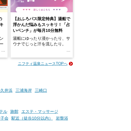
の
【おふろパス限定特典】湯船で
キ
浮かんだ悩みもスッキリ！「占
いベンチ」が毎月10分無料
ン
湯船にゆったり浸かったり、サ
ロー
ウナでじっと汗を流したり。
る
名
e-
ニフティ温泉ニュースTOPへ
い
そんな「一人でぼんやり過ごす
時間」、ふだん後回しにしてい
た「これからのこと」や「ちょ
っとした悩み」が、頭に浮かん
でくることはありませんか？
津久井浜
三浦海岸
三崎口
お風呂でリラックスしているか
テル
旅館
エステ・マッサージ
らこそ向き合える、大切な自分
女子会
駅近（徒歩10分以内）
岩盤浴
の本音。