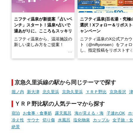
ニフティ温泉が新提案「占いベ
ニフティ温泉|百名湯・究極
ンチ」スタート！温泉×占いで
選択！Xフォロー＆リポスト
湯あがりに、こころもスッキリ
ャンペーン
ニフティ温泉から、温浴施設の
ニフティ温泉のX公式アカウ
新しい楽しみ方をご提案！
ト（@niftyonsen）をフォ
し、指定投稿をリポストす
温泉で体を癒したあとに、占い
と、抽選で各回26（ふろ）
でこころもスッキリ──そんな
様（合計260名様）に選べる
新体験が楽しめる「占いベン
GIFT500円分をプレゼント
チ」を展開中♨
たします。
京急久里浜線の駅から同じテーマで探す
手相やタロットなど気軽に楽し
める占いで、“ととのう”おふろ
堀ノ内
新大津
北久里浜
京急久里浜
ＹＲＰ野比
京急長沢
時間を、もっと特別に。
ＹＲＰ野比駅の人気テーマから探す
宿泊
お食事・食事処
露天風呂
海が見える・海
子連れOK
ホ
冷え性
サウナ
切り傷
水風呂
塩化物泉
カップル
女子旅・
絶景