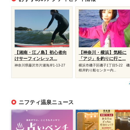
【湘南・江ノ島】初心者向
【神奈川・横浜】気軽に
けサーフィンレッス...
「アジ」を釣りに行こ...
神奈川県藤沢市片瀬海岸1-13-27
横浜市磯子区磯子1丁目5-22 
根岸釣り船センター内...
ニフティ温泉ニュース