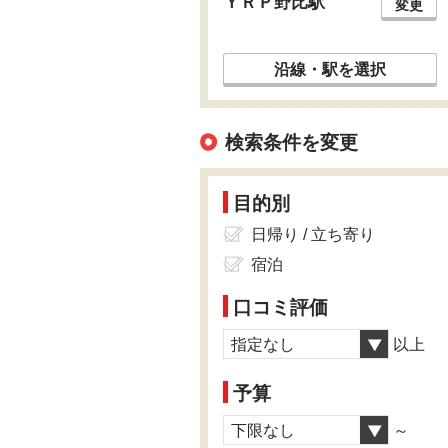
ＹＲＰ野比駅
変更
沿線・駅を選択
検索条件を変更
目的別
日帰り / 立ち寄り
宿泊
口コミ評価
指定なし
以上
予算
下限なし
～