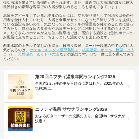
模な浴場を備えている傾向がみられます。また、最近では大浴場のほかに露天
風呂付きの豪華な客室での入浴が楽しめるところも増えてきています。
温泉をアピールしているホテルのなかには、立ち寄り湯として宿泊客以外の利
用者を受け入れていたり、入浴と食事がセットになった日帰りプランを提供し
ている施設も多いので、気になっているホテルの雰囲気を確かめるために使っ
てみたり、特別な日の食事会や温泉デートなどに利用したりするのもオスス
メ。たくさんのホテルが立ち並ぶ温泉地では、宿泊する施設とは別のホテルの
お風呂に立ち寄ることで、ちょっとした湯めぐりも楽しめます。
西出水駅のホテルで楽しめる温泉、日帰り温泉、スーパー銭湯の中でも特に人
気があるのは、
ホテル キング＜鹿児島県＞
、
桃晃温泉 ホテル 桃晃（とう
こう）
、
天然温泉 ぬくもりの湯
などの施設です。ぜひ一度は足を運んでみて
ください。
第20回ニフティ温泉年間ランキング2025
全国約2.2万件の中から頂点に選ばれた、2025年の人
気施設は…
ニフティ温泉 サウナランキング2026
おふろ好きユーザーの投票により、全国No.1サウナが
決定！