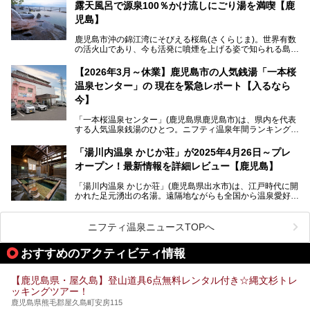
露天風呂で源泉100％かけ流しにごり湯を満喫【鹿
最大の魅力は、ここでしか体験できない絶妙なバランスの
「自噴混合泉」。今回は、その極上の湯を心ゆくまで堪能す
児島】
べく宿泊し、実際に感じたお湯のちからと宿の魅力を詳しく
レポートします。
鹿児島市沖の錦江湾にそびえる桜島(さくらじま)。世界有数
の活火山であり、今も活発に噴煙を上げる姿で知られる島で
また、気軽に立ち寄りたい方のための「日帰り入浴情報」も
す。「桜島シーサイドホテル」は桜島の南端付近に佇むリゾ
併せて解説。温泉マニアをも唸らせる“生きたお湯”の正体に
ートホテル。最大の魅力が、錦江湾に面した絶景混浴露天風
【2026年3月～休業】鹿児島市の人気銭湯「一本桜
迫ります。
呂でしょう。源泉100％かけ流しのにごり湯は、多くの温泉
温泉センター」の 現在を緊急レポート【入るなら
ファンを魅了する存在です。
今】
今回筆者自ら宿泊。桜島シーサイドホテルの“温泉”はじめ、
食事やアクセスなど詳細レビューします。
「一本桜温泉センター」(鹿児島県鹿児島市)は、県内を代表
する人気温泉銭湯のひとつ。ニフティ温泉年間ランキング2
025では、鹿児島県総合第4位を獲得。年中無休かつ24時間
営業なので、就寝前の入浴や寝起き一番の朝湯など利便性が
「湯川内温泉 かじか荘」が2025年4月26日～プレ
抜群！ 多くの常連客やファンでいつも賑わっています。し
オープン！最新情報を詳細レビュー【鹿児島】
かし建物の老朽化に伴い、2026年2月28日24時をもって休
業。現在の施設を取り壊し・同じ場所に新築するため、再開
「湯川内温泉 かじか荘」(鹿児島県出水市)は、江戸時代に開
は約2年後を予定しています。
かれた足元湧出の名湯。遠隔地ながらも全国から温泉愛好家
が訪れ、温泉ファンなら一度は入ってみたい憧れの温泉とも
今回は2025年の年末に訪問・現地体験し、一本桜温泉セン
いえる存在です。2023年にいったん閉館しましたが、その
ターの“現在”を緊急レポートします！
後経営が変わり、復旧作業を実施。2025年4月26日に日帰
ニフティ温泉ニュースTOPへ
り入浴施設としてプレオープンしました。
おすすめのアクティビティ情報
筆者自身、閉館中もボランティア作業や取材等で数回現地へ
【鹿児島県・屋久島】登山道具6点無料レンタル付き☆縄文杉トレ
乗り込みましたが、今回もオープン前日から初日にかけて現
ッキングツアー！
地訪問。リニューアルした浴室・最新情報を中心に、以前と
の相違点や注意事項などを詳細レビューします。
鹿児島県熊毛郡屋久島町安房115