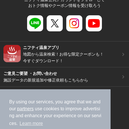
おトク情報やクーポン情報を受け取ろう
ニフティ温泉アプリ
地図から温泉検索！お得な限定クーポンも！
今すぐダウンロード！
ご意見ご要望 ・お問い合わせ
施設データの新規追加や修正依頼もこちらから
スマートフォン
/
PC
加盟店募集（資料請求）
広告出稿のご案内
By using our services, you agree that we and
our
partners
use cookies to improve advertisi
利用規約
ライフスタイルMEMBERS+規約
ng and enhance your experience on our servi
特定商取引法に基づく表記
ヘルプ
採用情報
ces.
Learn more
運営会社
個人情報保護ポリシー