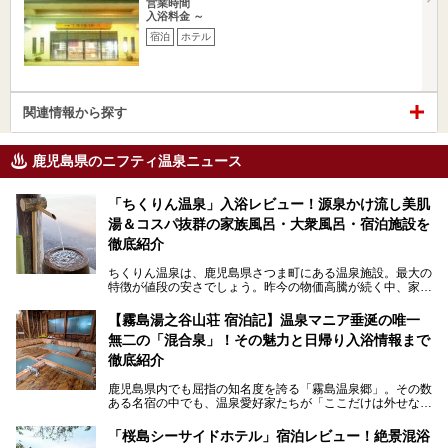
営業時間
入浴料金 ～
宿泊
ホテル
関連情報から探す
鹿児島県のニフティ温泉ニュース
「ちくりん温泉」入浴レビュー！源泉かけ流し美肌
湯＆コスパ抜群の家族風呂・大衆風呂・宿泊施設を
徹底紹介
ちくりん温泉は、鹿児島県さつま町にある温泉施設。最大の
特徴が値段の安さでしょう。昨今の物価高騰が続く中、家族
風呂1室1時間900円・大衆風呂大人1人300円、宿泊大人1人
4,000円～、と驚くべき価格を維持。
【霧島湯之谷山荘 宿泊記】温泉マニア垂涎の唯一
無二の「混合泉」！その魅力と日帰り入浴情報まで
さらに、源泉100％かけ流しのツルツル美肌湯を堪能できる
点にも注目すべき。30年以上全国の温泉を巡った筆者の経
徹底紹介
験上、穴場中の穴場と言っても決して過言ではありません。
鹿児島県内でも屈指の知名度を誇る「霧島温泉郷」。その数
今回は「ちくりん温泉」の家族風呂・大衆風呂・宿泊施設に
ある名宿の中でも、温泉愛好家たちが「ここだけは外せな
ついて、徹底レビューします！
い」と熱い視線を送るのが「霧島湯之谷山荘（以下：湯之谷
山荘）」です。
「桜島シーサイドホテル」宿泊レビュー！絶景混浴