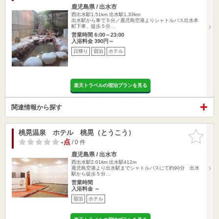
鹿児島県 / 出水市
西出水駅1.51km
出水駅1.33km
出水駅から車で５分／鹿児島空港よりシャトルバス出水本
町下車、徒歩５分…
営業時間 6:00～23:00
入浴料金 390円～
日帰り
宿泊
ホテル
楽天トラベルの宿泊プランを見る
関連情報から探す
桃晃温泉 ホテル 桃晃（とうこう）
お気に入
りに追加
-点
/ 0 件
鹿児島県 / 出水市
西出水駅2.01km
出水駅412m
鹿児島空港より出水駅までシャトルバスにて約90分 出水
駅から徒歩５分…
営業時間
入浴料金 ～
宿泊
ホテル