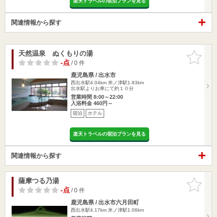
楽天トラベルの宿泊プランを見る
関連情報から探す
天然温泉 ぬくもりの湯
お気に入
りに追加
-点
/ 0 件
鹿児島県 / 出水市
西出水駅4.04km
米ノ津駅1.83km
出水駅よりお車にて約１０分
営業時間 8:00～22:00
入浴料金 460円～
宿泊
ホテル
楽天トラベルの宿泊プランを見る
関連情報から探す
薩摩つる乃湯
お気に入
りに追加
-点
/ 0 件
鹿児島県 / 出水市六月田町
西出水駅4.17km
米ノ津駅1.06km