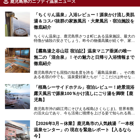
鹿児島県のニフティ温泉ニュース
「ちくりん温泉」入浴レビュー！源泉かけ流し美肌
湯＆コスパ抜群の家族風呂・大衆風呂・宿泊施設を
徹底紹介
ちくりん温泉は、鹿児島県さつま町にある温泉施設。最大の
特徴が値段の安さでしょう。昨今の物価高騰が続く中、家族
風呂1室1時間900円・大衆風呂大人1人300円、宿泊大人1人
4,000円～、と驚くべき価格を維持。
【霧島湯之谷山荘 宿泊記】温泉マニア垂涎の唯一
無二の「混合泉」！その魅力と日帰り入浴情報まで
さらに、源泉100％かけ流しのツルツル美肌湯を堪能できる
点にも注目すべき。30年以上全国の温泉を巡った筆者の経
徹底紹介
験上、穴場中の穴場と言っても決して過言ではありません。
鹿児島県内でも屈指の知名度を誇る「霧島温泉郷」。その数
今回は「ちくりん温泉」の家族風呂・大衆風呂・宿泊施設に
ある名宿の中でも、温泉愛好家たちが「ここだけは外せな
ついて、徹底レビューします！
い」と熱い視線を送るのが「霧島湯之谷山荘（以下：湯之谷
山荘）」です。
「桜島シーサイドホテル」宿泊レビュー！絶景混浴
露天風呂で源泉100％かけ流しにごり湯を満喫【鹿
最大の魅力は、ここでしか体験できない絶妙なバランスの
「自噴混合泉」。今回は、その極上の湯を心ゆくまで堪能す
児島】
べく宿泊し、実際に感じたお湯のちからと宿の魅力を詳しく
レポートします。
鹿児島市沖の錦江湾にそびえる桜島(さくらじま)。世界有数
の活火山であり、今も活発に噴煙を上げる姿で知られる島で
また、気軽に立ち寄りたい方のための「日帰り入浴情報」も
す。「桜島シーサイドホテル」は桜島の南端付近に佇むリゾ
併せて解説。温泉マニアをも唸らせる“生きたお湯”の正体に
ートホテル。最大の魅力が、錦江湾に面した絶景混浴露天風
【2026年3月～休業】鹿児島市の人気銭湯「一本桜
迫ります。
呂でしょう。源泉100％かけ流しのにごり湯は、多くの温泉
温泉センター」の 現在を緊急レポート【入るなら
ファンを魅了する存在です。
今】
今回筆者自ら宿泊。桜島シーサイドホテルの“温泉”はじめ、