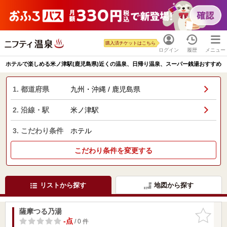
購入済チケットはこちら
ログイン
履歴
メニュー
ホテルで楽しめる米ノ津駅(鹿児島県)近くの温泉、日帰り温泉、スーパー銭湯おすすめ
1. 都道府県
九州・沖縄 / 鹿児島県
2. 沿線・駅
米ノ津駅
3. こだわり条件
ホテル
こだわり条件を変更する
リストから探す
地図から探す
薩摩つる乃湯
お気に入
りに追加
-点
/ 0 件