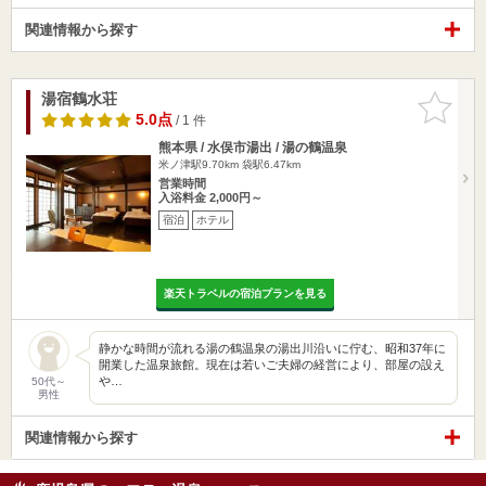
関連情報から探す
湯宿鶴水荘
お気に入
りに追加
5.0点
/ 1 件
熊本県 / 水俣市湯出 / 湯の鶴温泉
米ノ津駅9.70km
袋駅6.47km
営業時間
入浴料金 2,000円～
宿泊
ホテル
楽天トラベルの宿泊プランを見る
静かな時間が流れる湯の鶴温泉の湯出川沿いに佇む、昭和37年に
開業した温泉旅館。現在は若いご夫婦の経営により、部屋の設え
や…
50代～
男性
関連情報から探す