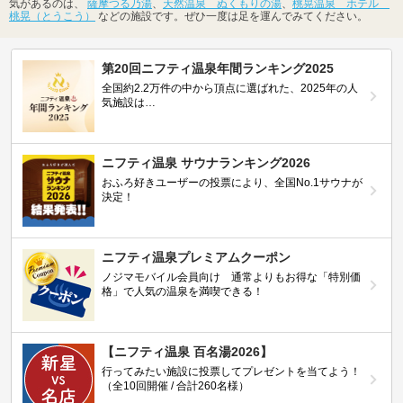
気があるのは、
薩摩つる乃湯
、
天然温泉 ぬくもりの湯
、
桃晃温泉 ホテル
桃晃（とうこう）
などの施設です。ぜひ一度は足を運んでみてください。
第20回ニフティ温泉年間ランキング2025
全国約2.2万件の中から頂点に選ばれた、2025年の人
気施設は…
ニフティ温泉 サウナランキング2026
おふろ好きユーザーの投票により、全国No.1サウナが
決定！
ニフティ温泉プレミアムクーポン
ノジマモバイル会員向け 通常よりもお得な「特別価
格」で人気の温泉を満喫できる！
【ニフティ温泉 百名湯2026】
行ってみたい施設に投票してプレゼントを当てよう！
（全10回開催 / 合計260名様）