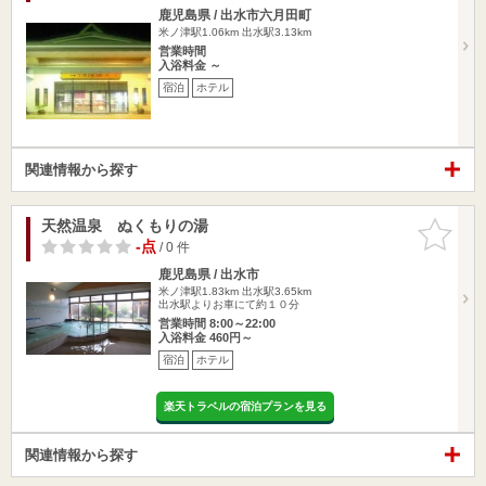
鹿児島県 / 出水市六月田町
米ノ津駅1.06km
出水駅3.13km
営業時間
入浴料金 ～
宿泊
ホテル
関連情報から探す
天然温泉 ぬくもりの湯
お気に入
りに追加
-点
/ 0 件
鹿児島県 / 出水市
米ノ津駅1.83km
出水駅3.65km
出水駅よりお車にて約１０分
営業時間 8:00～22:00
入浴料金 460円～
宿泊
ホテル
楽天トラベルの宿泊プランを見る
関連情報から探す