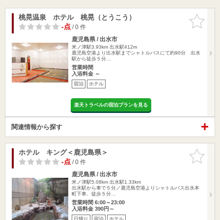
桃晃温泉 ホテル 桃晃（とうこう）
お気に入
りに追加
-点
/ 0 件
鹿児島県 / 出水市
米ノ津駅3.93km
出水駅412m
鹿児島空港より出水駅までシャトルバスにて約90分 出水
駅から徒歩５分…
営業時間
入浴料金 ～
宿泊
ホテル
楽天トラベルの宿泊プランを見る
関連情報から探す
ホテル キング＜鹿児島県＞
お気に入
りに追加
-点
/ 0 件
鹿児島県 / 出水市
米ノ津駅5.08km
出水駅1.33km
出水駅から車で５分／鹿児島空港よりシャトルバス出水本
町下車、徒歩５分…
営業時間 6:00～23:00
入浴料金 390円～
日帰り
宿泊
ホテル