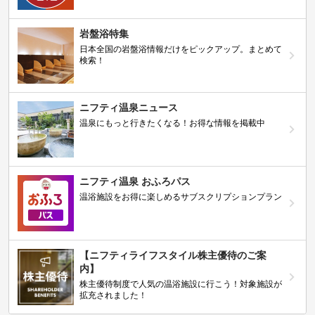
岩盤浴特集
日本全国の岩盤浴情報だけをピックアップ。まとめて
検索！
ニフティ温泉ニュース
温泉にもっと行きたくなる！お得な情報を掲載中
ニフティ温泉 おふろパス
温浴施設をお得に楽しめるサブスクリプションプラン
【ニフティライフスタイル株主優待のご案
内】
株主優待制度で人気の温浴施設に行こう！対象施設が
拡充されました！