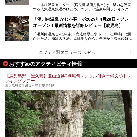
食事やアクセスなど詳細レビューします。
「一本桜温泉センター」(鹿児島県鹿児島市)は、県内を代表
する人気温泉銭湯のひとつ。ニフティ温泉年間ランキング2
025では、鹿児島県総合第4位を獲得。年中無休かつ24時間
営業なので、就寝前の入浴や寝起き一番の朝湯など利便性が
「湯川内温泉 かじか荘」が2025年4月26日～プレ
抜群！ 多くの常連客やファンでいつも賑わっています。し
オープン！最新情報を詳細レビュー【鹿児島】
かし建物の老朽化に伴い、2026年2月28日24時をもって休
業。現在の施設を取り壊し・同じ場所に新築するため、再開
「湯川内温泉 かじか荘」(鹿児島県出水市)は、江戸時代に開
は約2年後を予定しています。
かれた足元湧出の名湯。遠隔地ながらも全国から温泉愛好家
が訪れ、温泉ファンなら一度は入ってみたい憧れの温泉とも
今回は2025年の年末に訪問・現地体験し、一本桜温泉セン
いえる存在です。2023年にいったん閉館しましたが、その
ターの“現在”を緊急レポートします！
後経営が変わり、復旧作業を実施。2025年4月26日に日帰
ニフティ温泉ニュースTOPへ
り入浴施設としてプレオープンしました。
おすすめのアクティビティ情報
筆者自身、閉館中もボランティア作業や取材等で数回現地へ
【鹿児島県・屋久島】登山道具6点無料レンタル付き☆縄文杉トレ
乗り込みましたが、今回もオープン前日から初日にかけて現
ッキングツアー！
地訪問。リニューアルした浴室・最新情報を中心に、以前と
の相違点や注意事項などを詳細レビューします。
鹿児島県熊毛郡屋久島町安房115