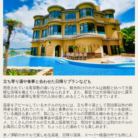
立ち寄り湯や食事と合わせた日帰りプランなども
用意されている客室数の違いなどから、観光向けのホテルは旅館と比べて大規
模な浴場を備えている傾向がみられます。また、最近では大浴場のほかに露天
風呂付きの豪華な客室での入浴が楽しめるところも増えてきています。
温泉をアピールしているホテルのなかには、立ち寄り湯として宿泊客以外の利
用者を受け入れていたり、入浴と食事がセットになった日帰りプランを提供し
ている施設も多いので、気になっているホテルの雰囲気を確かめるために使っ
てみたり、特別な日の食事会や温泉デートなどに利用したりするのもオスス
メ。たくさんのホテルが立ち並ぶ温泉地では、宿泊する施設とは別のホテルの
お風呂に立ち寄ることで、ちょっとした湯めぐりも楽しめます。
米ノ津駅のホテルで楽しめる温泉、日帰り温泉、スーパー銭湯の中でも特に人