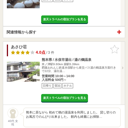
楽天トラベルの宿泊プランを見る
関連情報から探す
あさひ荘
お気に入
りに追加
4.0点
/ 3 件
熊本県 / 水俣市湯出 / 湯の鶴温泉
米ノ津駅9.60km
袋駅6.39km
肥薩おれんじ鉄道水俣駅から産交バス湯の鶴温泉方面行き
で22分、湯出温…
営業時間 10:00～14:00
入浴料金 500円～
日帰り
宿泊
ホテル
楽天トラベルの宿泊プランを見る
熊本に居ながら 初めて鶴の湯温泉を利用しました。 貸し切りの
お風呂でのんびり出来ました。 館内も綺麗にお掃除…
40代 女
性