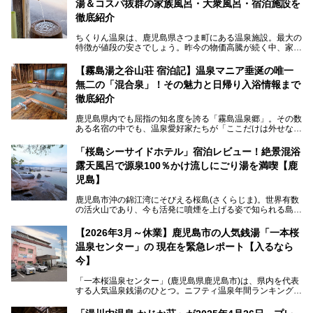
湯＆コスパ抜群の家族風呂・大衆風呂・宿泊施設を
徹底紹介
ちくりん温泉は、鹿児島県さつま町にある温泉施設。最大の
特徴が値段の安さでしょう。昨今の物価高騰が続く中、家族
風呂1室1時間900円・大衆風呂大人1人300円、宿泊大人1人
4,000円～、と驚くべき価格を維持。
【霧島湯之谷山荘 宿泊記】温泉マニア垂涎の唯一
無二の「混合泉」！その魅力と日帰り入浴情報まで
さらに、源泉100％かけ流しのツルツル美肌湯を堪能できる
点にも注目すべき。30年以上全国の温泉を巡った筆者の経
徹底紹介
験上、穴場中の穴場と言っても決して過言ではありません。
鹿児島県内でも屈指の知名度を誇る「霧島温泉郷」。その数
今回は「ちくりん温泉」の家族風呂・大衆風呂・宿泊施設に
ある名宿の中でも、温泉愛好家たちが「ここだけは外せな
ついて、徹底レビューします！
い」と熱い視線を送るのが「霧島湯之谷山荘（以下：湯之谷
山荘）」です。
「桜島シーサイドホテル」宿泊レビュー！絶景混浴
露天風呂で源泉100％かけ流しにごり湯を満喫【鹿
最大の魅力は、ここでしか体験できない絶妙なバランスの
「自噴混合泉」。今回は、その極上の湯を心ゆくまで堪能す
児島】
べく宿泊し、実際に感じたお湯のちからと宿の魅力を詳しく
レポートします。
鹿児島市沖の錦江湾にそびえる桜島(さくらじま)。世界有数
の活火山であり、今も活発に噴煙を上げる姿で知られる島で
また、気軽に立ち寄りたい方のための「日帰り入浴情報」も
す。「桜島シーサイドホテル」は桜島の南端付近に佇むリゾ
併せて解説。温泉マニアをも唸らせる“生きたお湯”の正体に
ートホテル。最大の魅力が、錦江湾に面した絶景混浴露天風
【2026年3月～休業】鹿児島市の人気銭湯「一本桜
迫ります。
呂でしょう。源泉100％かけ流しのにごり湯は、多くの温泉
温泉センター」の 現在を緊急レポート【入るなら
ファンを魅了する存在です。
今】
今回筆者自ら宿泊。桜島シーサイドホテルの“温泉”はじめ、
食事やアクセスなど詳細レビューします。
「一本桜温泉センター」(鹿児島県鹿児島市)は、県内を代表
する人気温泉銭湯のひとつ。ニフティ温泉年間ランキング2
025では、鹿児島県総合第4位を獲得。年中無休かつ24時間
営業なので、就寝前の入浴や寝起き一番の朝湯など利便性が