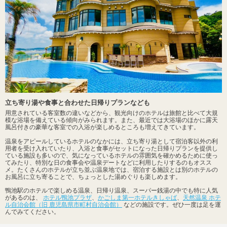
立ち寄り湯や食事と合わせた日帰りプランなども
用意されている客室数の違いなどから、観光向けのホテルは旅館と比べて大規
模な浴場を備えている傾向がみられます。また、最近では大浴場のほかに露天
風呂付きの豪華な客室での入浴が楽しめるところも増えてきています。
温泉をアピールしているホテルのなかには、立ち寄り湯として宿泊客以外の利
用者を受け入れていたり、入浴と食事がセットになった日帰りプランを提供し
ている施設も多いので、気になっているホテルの雰囲気を確かめるために使っ
てみたり、特別な日の食事会や温泉デートなどに利用したりするのもオスス
メ。たくさんのホテルが立ち並ぶ温泉地では、宿泊する施設とは別のホテルの
お風呂に立ち寄ることで、ちょっとした湯めぐりも楽しめます。
鴨池駅のホテルで楽しめる温泉、日帰り温泉、スーパー銭湯の中でも特に人気
があるのは、
ホテル鴨池プラザ
、
かごしま第一ホテルきしゃば
、
天然温泉 ホテ
ル自治会館（旧 鹿児島県市町村自治会館）
などの施設です。ぜひ一度は足を運
んでみてください。