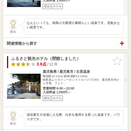
入浴料金 1,000円～
宿泊
ホテル
なんといっても、桜島の大眺望が素晴らしい温泉です。見飽きな
い絶景です。
匿名
関連情報から探す
ふるさと観光ホテル（閉館しました）
お気に入
りに追加
3.8点
/ 12 件
鹿児島県 / 鹿児島市 / 古里温泉
鴨池駅10.21km
騎射場駅10.15km
桜島港よりタクシーかシャトルバスで15分、鹿児島市内か
ら市電、フェリ…
営業時間 6:00～22:00
入浴料金 1,050円～
宿泊
ホテル
混浴露天大浴場に入る際、白衣を着用する変った温泉です。パワ
スポです。
匿名