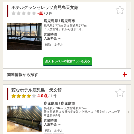
ホテルグランセレッソ鹿児島天文館
お気に入
りに追加
-点
/ 0 件
鹿児島県 / 鹿児島市
鴨池駅2.77km
天文館通駅277m
「天文館通」駅から徒歩5分。
営業時間
入浴料金 ～
宿泊
ホテル
楽天トラベルの宿泊プランを見る
関連情報から探す
変なホテル鹿児島 天文館
お気に入
りに追加
4.0点
/ 1 件
鹿児島県 / 鹿児島市
鴨池駅2.78km
天文館通駅185m
天文館通駅より徒歩約1分／空港バス「天文館」バス停下
車徒歩約1分
営業時間
入浴料金 ～
宿泊
ホテル