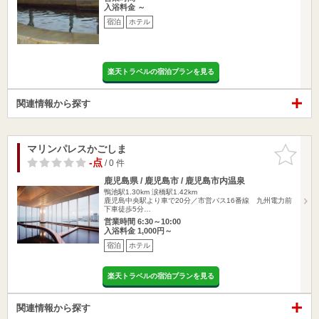
入浴料金 ～
宿泊
ホテル
楽天トラベルの宿泊プランを見る
関連情報から探す
マリンパレスかごしま
お気に入
りに追加
-点
/ 0 件
鹿児島県 / 鹿児島市 / 鹿児島市内温泉
鴨池駅1.30km
涙橋駅1.42km
鹿児島中央駅より車で20分／市営バス16番線 九州電力前
下車徒歩5分…
営業時間 6:30～10:00
入浴料金 1,000円～
宿泊
ホテル
楽天トラベルの宿泊プランを見る
関連情報から探す