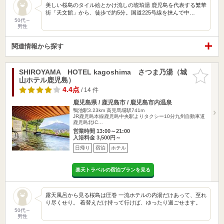
美しい桜島のタイル絵とかけ流しの琥珀湯 鹿児島を代表する繁華
街「天文館」から、徒歩で約5分。国道225号線を挟んで中…
50代～
男性
関連情報から探す
SHIROYAMA HOTEL kagoshima さつま乃湯（城
お気に入
山ホテル鹿児島）
りに追加
4.4点
/ 14 件
鹿児島県 / 鹿児島市 / 鹿児島市内温泉
鴨池駅3.23km
高見馬場駅741m
JR鹿児島本線鹿児島中央駅よりタクシー10分九州自動車道
鹿児島北IC…
営業時間 13:00～21:00
入浴料金 3,500円～
日帰り
宿泊
ホテル
楽天トラベルの宿泊プランを見る
露天風呂から見る桜島は圧巻 一流ホテルの内湯だけあって、至れ
り尽くせり。 着替えだけ持って行けば、ゆったり過ごせます。
50代～
男性