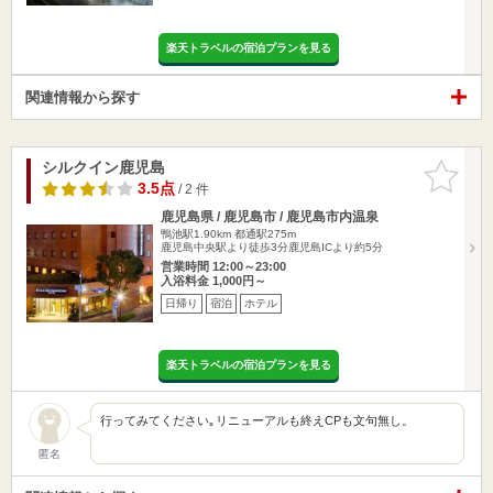
楽天トラベルの宿泊プランを見る
関連情報から探す
シルクイン鹿児島
お気に入
りに追加
3.5点
/ 2 件
鹿児島県 / 鹿児島市 / 鹿児島市内温泉
鴨池駅1.90km
都通駅275m
鹿児島中央駅より徒歩3分鹿児島ICより約5分
営業時間 12:00～23:00
入浴料金 1,000円～
日帰り
宿泊
ホテル
楽天トラベルの宿泊プランを見る
行ってみてください｡リニューアルも終えCPも文句無し。
匿名