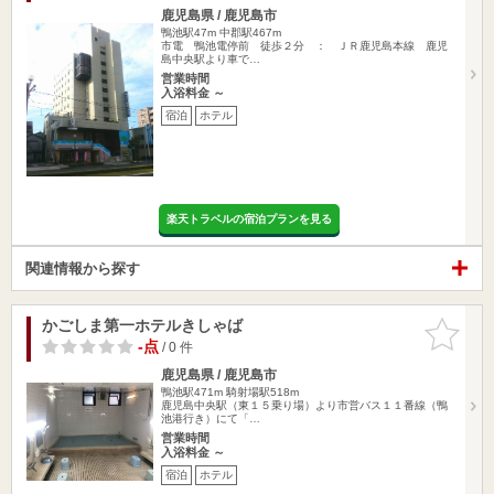
鹿児島県 / 鹿児島市
鴨池駅47m
中郡駅467m
市電 鴨池電停前 徒歩２分 ： ＪＲ鹿児島本線 鹿児
島中央駅より車で…
営業時間
入浴料金 ～
宿泊
ホテル
楽天トラベルの宿泊プランを見る
関連情報から探す
かごしま第一ホテルきしゃば
お気に入
りに追加
-点
/ 0 件
鹿児島県 / 鹿児島市
鴨池駅471m
騎射場駅518m
鹿児島中央駅（東１５乗り場）より市営バス１１番線（鴨
池港行き）にて「…
営業時間
入浴料金 ～
宿泊
ホテル