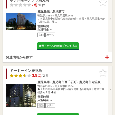
りに追加
-点
/ 0 件
鹿児島県 / 鹿児島市
鴨池駅2.58km
高見馬場駅14m
ＪＲ鹿児島中央駅から徒歩約15分／市電・高見馬場電停か
ら徒歩1分。鹿…
営業時間
入浴料金 ～
宿泊
ホテル
楽天トラベルの宿泊プランを見る
関連情報から探す
ドーミーイン鹿児島
お気に入
りに追加
3.5点
/ 2 件
鹿児島県 / 鹿児島市西千石町 / 鹿児島市内温泉
鴨池駅2.67km
高見馬場駅118m
◆ＪＲ鹿児島中央駅東口→路面電車【高見馬場】電停下車
徒歩約２分 ◆鹿…
営業時間
入浴料金 ～
宿泊
ホテル