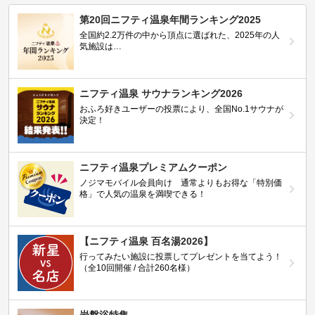
第20回ニフティ温泉年間ランキング2025
全国約2.2万件の中から頂点に選ばれた、2025年の人
気施設は…
ニフティ温泉 サウナランキング2026
おふろ好きユーザーの投票により、全国No.1サウナが
決定！
ニフティ温泉プレミアムクーポン
ノジマモバイル会員向け 通常よりもお得な「特別価
格」で人気の温泉を満喫できる！
【ニフティ温泉 百名湯2026】
行ってみたい施設に投票してプレゼントを当てよう！
（全10回開催 / 合計260名様）