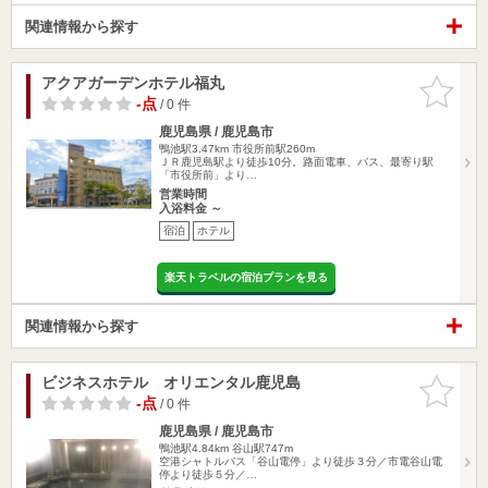
関連情報から探す
アクアガーデンホテル福丸
お気に入
りに追加
-点
/ 0 件
鹿児島県 / 鹿児島市
鴨池駅3.47km
市役所前駅260m
ＪＲ鹿児島駅より徒歩10分。路面電車、バス、最寄り駅
「市役所前」より…
営業時間
入浴料金 ～
宿泊
ホテル
楽天トラベルの宿泊プランを見る
関連情報から探す
ビジネスホテル オリエンタル鹿児島
お気に入
りに追加
-点
/ 0 件
鹿児島県 / 鹿児島市
鴨池駅4.84km
谷山駅747m
空港シャトルバス「谷山電停」より徒歩３分／市電谷山電
停より徒歩５分／…