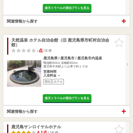
楽天トラベルの宿泊プランを見る
関連情報から探す
天然温泉 ホテル自治会館（旧 鹿児島県市町村自治会
お気に入
館）
りに追加
-点
/ 0 件
鹿児島県 / 鹿児島市 / 鹿児島市内温泉
鴨池駅902m
涙橋駅902m
鹿児島中央駅よりお車で約１０分
営業時間
入浴料金 ～
宿泊
ホテル
楽天トラベルの宿泊プランを見る
関連情報から探す
鹿児島サンロイヤルホテル
お気に入
りに追加
4.1点
/ 16 件