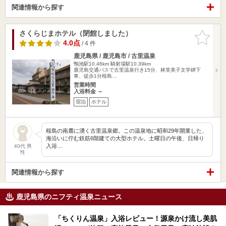
関連情報から探す
さくらじまホテル（閉館しました）
お気に入
りに追加
4.0点
/ 4 件
鹿児島県 / 鹿児島市 / 古里温泉
鴨池駅10.46km
騎射場駅10.39km
鹿児島交通バスで古里温泉行き15分、林芙美子文学碑下
車、徒歩1分桜島…
営業時間
入浴料金 ～
宿泊
ホテル
桜島の南麓に湧く古里温泉郷。この温泉地に昭和29年開業した、
海沿いに佇む鉄筋6階建ての大型ホテル。土曜日の午後、日帰り
入浴…
40代 男
性
関連情報から探す
鹿児島県のニフティ温泉ニュース
「ちくりん温泉」入浴レビュー！源泉かけ流し美肌