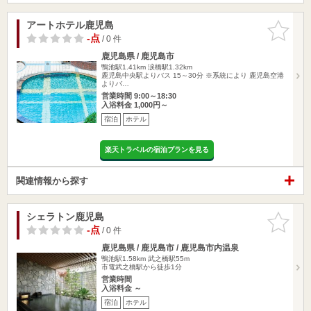
アートホテル鹿児島
お気に入
りに追加
-点
/ 0 件
鹿児島県 / 鹿児島市
鴨池駅1.41km
涙橋駅1.32km
鹿児島中央駅よりバス 15～30分 ※系統により 鹿児島空港
よりバ…
営業時間 9:00～18:30
入浴料金 1,000円～
宿泊
ホテル
楽天トラベルの宿泊プランを見る
関連情報から探す
シェラトン鹿児島
お気に入
りに追加
-点
/ 0 件
鹿児島県 / 鹿児島市 / 鹿児島市内温泉
鴨池駅1.58km
武之橋駅55m
市電武之橋駅から徒歩1分
営業時間
入浴料金 ～
宿泊
ホテル