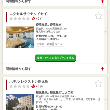
関連情報から探す
エクセルサウナタイセイ
お気に入
りに追加
-点
/ 0 件
鹿児島県 / 鹿児島市
鴨池駅2.37km
高見橋駅31m
鹿児島中央駅より徒歩
営業時間 15:00～翌11:00
入浴料金 1,000円～
日帰り
宿泊
ホテル
楽天トラベルの宿泊プランを見る
関連情報から探す
ホテル レクストン鹿児島
お気に入
りに追加
-点
/ 0 件
鹿児島県 / 鹿児島市山之口町
鴨池駅2.49km
甲東中学校前駅196m
・JR「鹿児島中央駅」より市電「高見馬場」電停下車 徒
歩3分 ・鹿…
営業時間 6:00～24:00
入浴料金 1,000円～