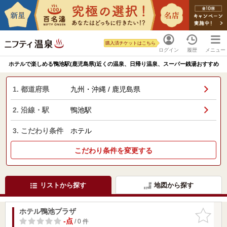
購入済チケットはこちら
ログイン
履歴
メニュー
ホテルで楽しめる鴨池駅(鹿児島県)近くの温泉、日帰り温泉、スーパー銭湯おすすめ
1. 都道府県
九州・沖縄 / 鹿児島県
2. 沿線・駅
鴨池駅
3. こだわり条件
ホテル
こだわり条件を変更する
リストから探す
地図から探す
ホテル鴨池プラザ
お気に入
りに追加
-点
/ 0 件