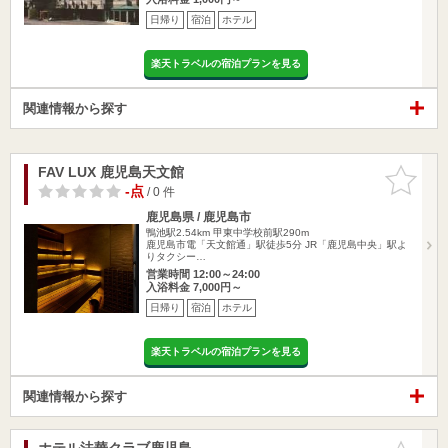
日帰り
宿泊
ホテル
楽天トラベルの宿泊プランを見る
関連情報から探す
FAV LUX 鹿児島天文館
お気に入
りに追加
-点
/ 0 件
鹿児島県 / 鹿児島市
鴨池駅2.54km
甲東中学校前駅290m
鹿児島市電「天文館通」駅徒歩5分 JR「鹿児島中央」駅よ
りタクシー…
営業時間 12:00～24:00
入浴料金 7,000円～
日帰り
宿泊
ホテル
楽天トラベルの宿泊プランを見る
関連情報から探す
ホテル法華クラブ鹿児島
お気に入