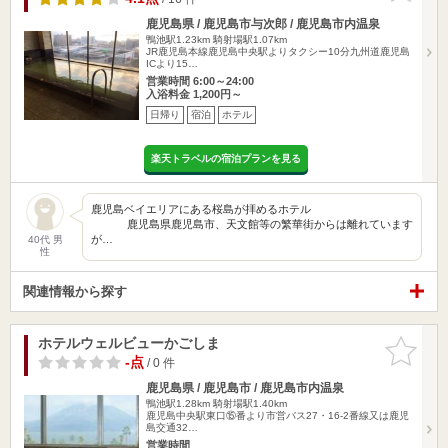
鹿児島県 / 鹿児島市与次郎 / 鹿児島市内温泉
鴨池駅1.23km
騎射場駅1.07km
JR鹿児島本線鹿児島中央駅よりタクシー10分九州道鹿児島
ICより15…
営業時間 6:00～24:00
入浴料金 1,200円～
日帰り
宿泊
ホテル
楽天トラベルの宿泊プランを見る
鹿児島ベイエリアにある桜島が拝めるホテル
鹿児島県鹿児島市、天文館等の繁華街からは離れています
が…
40代 男
性
関連情報から探す
ホテルウェルビューかごしま
お気に入
りに追加
-点
/ 0 件
鹿児島県 / 鹿児島市 / 鹿児島市内温泉
鴨池駅1.28km
騎射場駅1.40km
鹿児島中央駅東口⑮番より市営バス27・16-2番線又は鹿児
島交通32…
営業時間