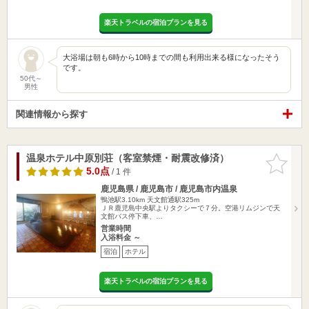
楽天トラベルの宿泊プランを見る
大浴場は朝も6時から10時までの間も利用出来る様になったそう
です。
50代～
男性
関連情報から探す
温泉ホテル中原別荘（客室禁煙・耐震改修済）
お気に入
りに追加
5.0点
/ 1 件
鹿児島県 / 鹿児島市 / 鹿児島市内温泉
鴨池駅3.10km
天文館通駅325m
ＪＲ鹿児島中央駅よりタクシーで７分。空港リムジンで天
文館バス停下車、…
営業時間
入浴料金 ～
宿泊
ホテル
楽天トラベルの宿泊プランを見る