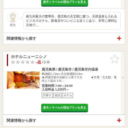
楽天トラベルの宿泊プランを見る
南九州最大の繁華街、鹿児島の天文館に建つ、天然温泉も入れる
ビジネスホテル。飲食店やコンビニも近くにあり、非常に便利な
立地で…
匿名
関連情報から探す
ホテルニューニシノ
お気に入
りに追加
-点
/ 0 件
鹿児島県 / 鹿児島市 / 鹿児島市内温泉
鴨池駅2.72km
天文館通駅219m
★JR鹿児島中央駅から車で５分 ★市電「天文館」電
停より徒歩３分…
営業時間 7:00～24:00
入浴料金 1,200円～
日帰り
宿泊
ホテル
楽天トラベルの宿泊プランを見る
関連情報から探す