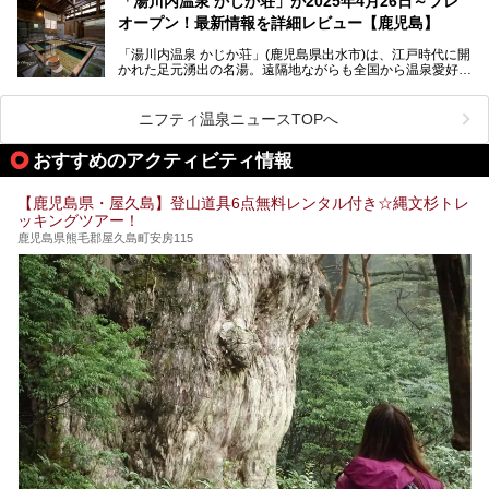
「湯川内温泉 かじか荘」が2025年4月26日～プレ
抜群！ 多くの常連客やファンでいつも賑わっています。し
オープン！最新情報を詳細レビュー【鹿児島】
かし建物の老朽化に伴い、2026年2月28日24時をもって休
業。現在の施設を取り壊し・同じ場所に新築するため、再開
「湯川内温泉 かじか荘」(鹿児島県出水市)は、江戸時代に開
は約2年後を予定しています。
かれた足元湧出の名湯。遠隔地ながらも全国から温泉愛好家
が訪れ、温泉ファンなら一度は入ってみたい憧れの温泉とも
今回は2025年の年末に訪問・現地体験し、一本桜温泉セン
いえる存在です。2023年にいったん閉館しましたが、その
ターの“現在”を緊急レポートします！
後経営が変わり、復旧作業を実施。2025年4月26日に日帰
ニフティ温泉ニュースTOPへ
り入浴施設としてプレオープンしました。
おすすめのアクティビティ情報
筆者自身、閉館中もボランティア作業や取材等で数回現地へ
【鹿児島県・屋久島】登山道具6点無料レンタル付き☆縄文杉トレ
乗り込みましたが、今回もオープン前日から初日にかけて現
ッキングツアー！
地訪問。リニューアルした浴室・最新情報を中心に、以前と
の相違点や注意事項などを詳細レビューします。
鹿児島県熊毛郡屋久島町安房115