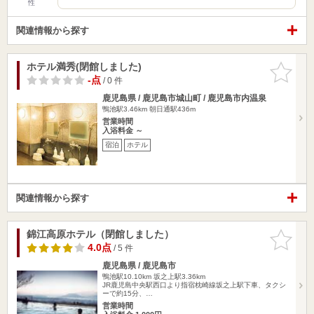
性
関連情報から探す
ホテル満秀(閉館しました)
お気に入
りに追加
-点
/ 0 件
鹿児島県 / 鹿児島市城山町 / 鹿児島市内温泉
鴨池駅3.46km
朝日通駅436m
営業時間
入浴料金 ～
宿泊
ホテル
関連情報から探す
錦江高原ホテル（閉館しました）
お気に入
りに追加
4.0点
/ 5 件
鹿児島県 / 鹿児島市
鴨池駅10.10km
坂之上駅3.36km
JR鹿児島中央駅西口より指宿枕崎線坂之上駅下車、タクシ
ーで約15分、…
営業時間