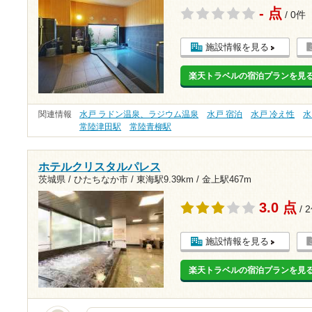
- 点
/ 0件
施設情報を見る
楽天トラベルの宿泊プランを見
関連情報
水戸 ラドン温泉、ラジウム温泉
水戸 宿泊
水戸 冷え性
水
常陸津田駅
常陸青柳駅
ホテルクリスタルパレス
茨城県 / ひたちなか市 /
東海駅9.39km
/
金上駅467m
3.0 点
/ 
施設情報を見る
楽天トラベルの宿泊プランを見