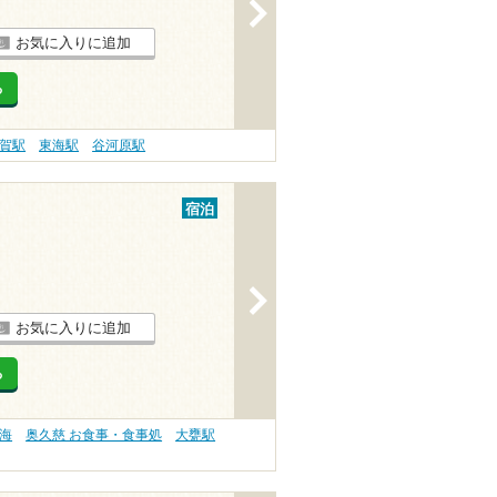
>
お気に入りに追加
る
賀駅
東海駅
谷河原駅
宿泊
>
お気に入りに追加
る
海
奥久慈 お食事・食事処
大甕駅