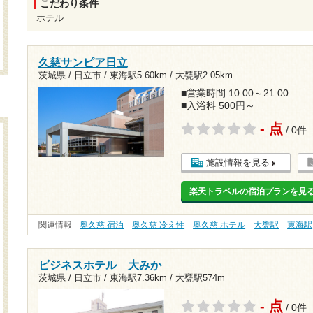
こだわり条件
ホテル
久慈サンピア日立
茨城県 / 日立市 /
東海駅5.60km
/
大甕駅2.05km
■営業時間 10:00～21:00
■入浴料 500円～
- 点
/ 0件
施設情報を見る
楽天トラベルの宿泊プランを見
関連情報
奥久慈 宿泊
奥久慈 冷え性
奥久慈 ホテル
大甕駅
東海駅
ビジネスホテル 大みか
茨城県 / 日立市 /
東海駅7.36km
/
大甕駅574m
- 点
/ 0件