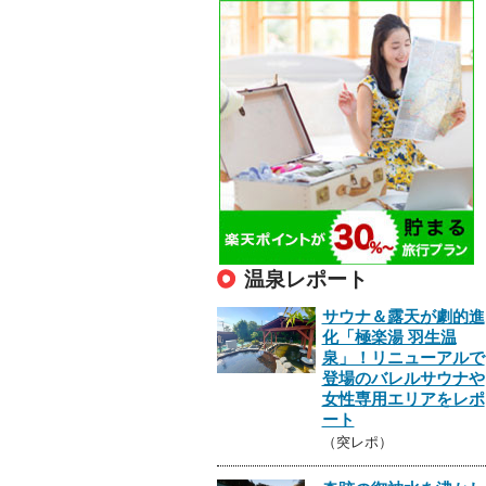
温泉レポート
サウナ＆露天が劇的進
化「極楽湯 羽生温
泉」！リニューアルで
登場のバレルサウナや
女性専用エリアをレポ
ート
（突レポ）