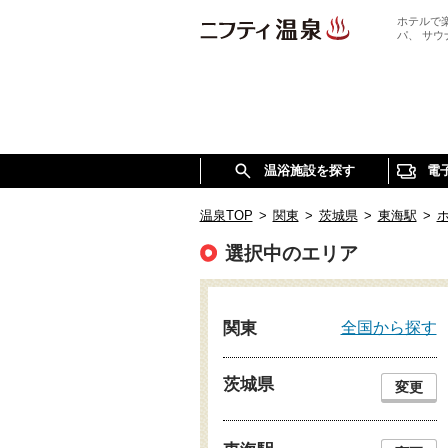
ホテルで
パ、 サ
温浴施設を探す
電
温泉TOP
>
関東
>
茨城県
>
東海駅
>
選択中のエリア
全国から探す
関東
茨城県
変更