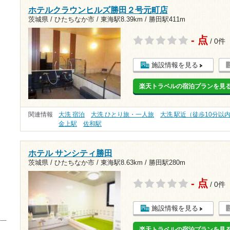
ホテルクラウンヒルズ勝田２号元町店
茨城県 / ひたちなか市 /
東海駅8.39km
/
勝田駅411m
- 点
/ 0件
施設情報を見る
楽天トラベルの宿泊プランを見
関連情報
大洗 宿泊
大洗 ひとり旅・一人旅
大洗 駅近（徒歩10分以
金上駅
佐和駅
ホテル サンシティ勝田
茨城県 / ひたちなか市 /
東海駅8.63km
/
勝田駅280m
- 点
/ 0件
施設情報を見る
楽天トラベルの宿泊プランを見