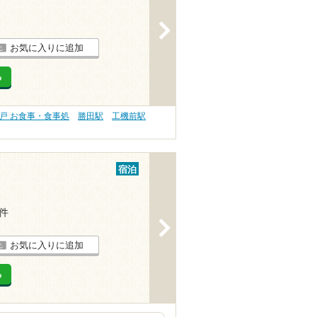
>
お気に入りに追加
る
戸 お食事・食事処
勝田駅
工機前駅
宿泊
2件
>
お気に入りに追加
る