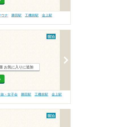
サウナ
勝田駅
工機前駅
金上駅
宿泊
>
お気に入りに追加
る
子旅・女子会
勝田駅
工機前駅
金上駅
宿泊