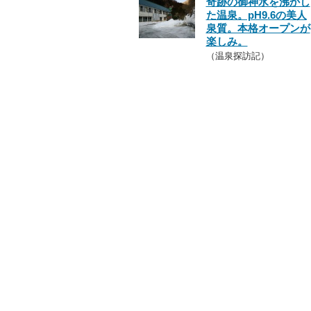
奇跡の御神水を沸かし
た温泉。pH9.6の美人
泉質。本格オープンが
楽しみ。
（温泉探訪記）