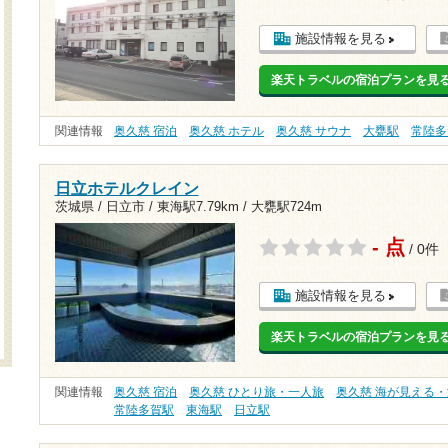
施設情報を見る
楽天トラベルの宿泊プランを見
関連情報
奥久慈 宿泊
奥久慈 ホテル
奥久慈 サウナ
大甕駅
常陸多
日立ホテルクレイン
茨城県 / 日立市 /
東海駅7.79km
/
大甕駅724m
- 点
/ 0件
施設情報を見る
楽天トラベルの宿泊プランを見
関連情報
奥久慈 宿泊
奥久慈 ひとり旅・一人旅
奥久慈 海が見える・
常陸多賀駅
東海駅
日立駅