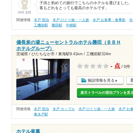
子供と初めての旅行でこちらのホテルを選びました。
客もどれをとっても最高のホテルです。
30代 女性
関連情報
水戸 宿泊
水戸 ひとり旅・一人旅
水戸 お食事・食事処
水
工機前駅
勝田駅
中根駅
備長炭の湯ニューセントラルホテル勝田（ＢＢＨ
ホテルグループ）
茨城県 / ひたちなか市 /
東海駅9.41km
/
工機前駅324m
- 点
/ 0件
施設情報を見る
楽天トラベルの宿泊プランを見
関連情報
水戸 宿泊
水戸 カップル
水戸 ひとり旅・一人旅
水戸 お
東水戸駅
ホテル釜萬