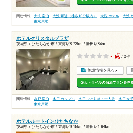
関連情報
大洗 宿泊
大洗 駅近（徒歩10分以内）
大洗 ホテル
大洗 
東水戸駅
ホテルクリスタルプラザ
茨城県 / ひたちなか市 /
東海駅8.73km
/
勝田駅84m
- 点
/ 0件
施設情報を見る
楽天トラベルの宿泊プランを見
関連情報
水戸 宿泊
水戸 カップル
水戸 ひとり旅・一人旅
水戸 女
東水戸駅
ホテルルートインひたちなか
茨城県 / ひたちなか市 /
東海駅9.15km
/
勝田駅1.64km