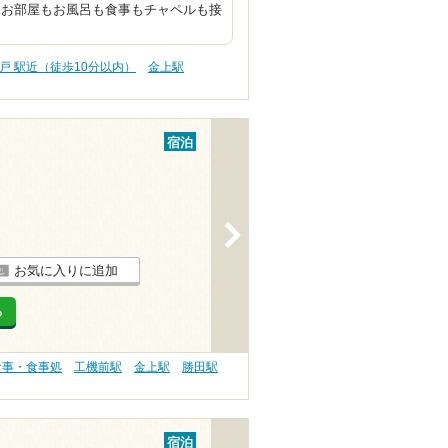
 お部屋もお風呂も食事もチャペルも接
戸 駅近（徒歩10分以内）
金上駅
宿泊
>
お気に入りに追加
る
食事・食事処
工機前駅
金上駅
勝田駅
宿泊