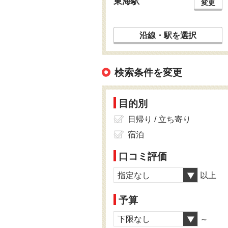
東海駅
変更
沿線・駅を選択
検索条件を変更
目的別
日帰り / 立ち寄り
宿泊
口コミ評価
指定なし
以上
予算
下限なし
～