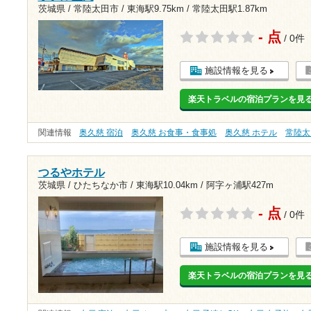
茨城県 / 常陸太田市 /
東海駅9.75km
/
常陸太田駅1.87km
- 点
/ 0件
施設情報を見る
楽天トラベルの宿泊プランを見
関連情報
奥久慈 宿泊
奥久慈 お食事・食事処
奥久慈 ホテル
常陸太
つるやホテル
茨城県 / ひたちなか市 /
東海駅10.04km
/
阿字ヶ浦駅427m
- 点
/ 0件
施設情報を見る
楽天トラベルの宿泊プランを見