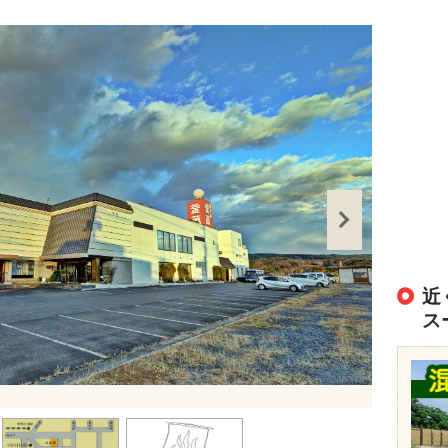
近
ス
出典：
https://