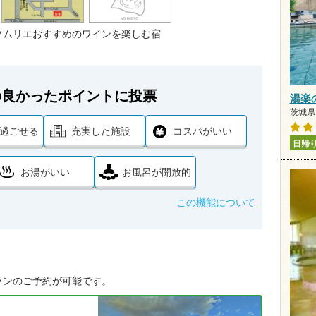
ソムリエおすすめのワインを楽しむ宿
の良かったポイントに投票
湯楽
茨城県 
過ごせる
充実した施設
コスパがいい
日帰
お湯がいい
お風呂が開放的
この機能について
ランのご予約が可能です。