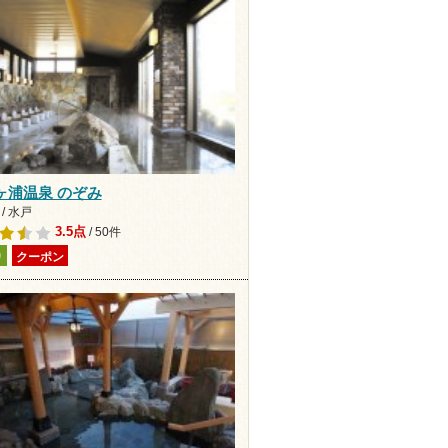
ヶ浦温泉 のぞみ
/ 水戸
3.5点
/ 50件
り
クーポン