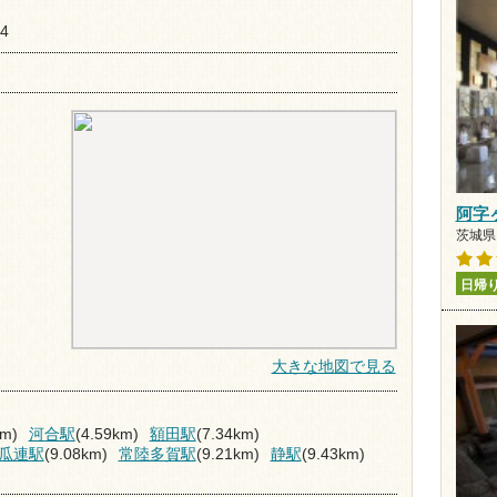
4
阿字
茨城県 
日帰
大きな地図で見る
km)
河合駅
(4.59km)
額田駅
(7.34km)
瓜連駅
(9.08km)
常陸多賀駅
(9.21km)
静駅
(9.43km)