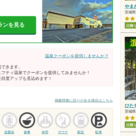
やま
茨城県 
ランを見る
日帰
温泉クーポンを提供しませんか？
載できます。
ニフティ温泉でクーポンを提供してみませんか！
注目度アップも見込めます！
掲載情報に誤りがある場合はこちら
ひた
茨城県 
日帰
岩盤浴
食事
休憩
サウナ
駅近
駐車