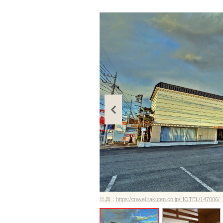
ださい
出典：
https://travel.rakuten.co.jp/HOTEL/147006/