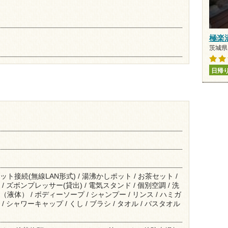
極楽
茨城県 
日帰
ット接続(無線LAN形式) / 湯沸かしポット / お茶セット /
/ ズボンプレッサー(貸出) / 電気スタンド / 個別空調 / 洗
（液体） / ボディーソープ / シャンプー / リンス / ハミガ
/ シャワーキャップ / くし / ブラシ / タオル / バスタオル