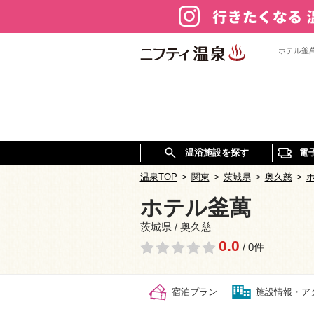
ホテル釜
温浴施設を探す
電
温泉TOP
>
関東
>
茨城県
>
奥久慈
>
ホテル釜萬
茨城県 / 奥久慈
0.0
/ 0件
宿泊プラン
施設情報・ア