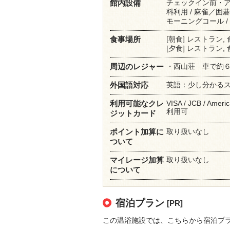
チェックイン前・
館内設備
料利用 / 麻雀／囲碁
モーニングコール / 
[朝食] レストラン,
食事場所
[夕食] レストラン,
・西山荘 車で約
周辺のレジャー
英語：少し分かる
外国語対応
VISA / JCB / Americ
利用可能なクレ
利用可
ジットカード
取り扱いなし
ポイント加算に
ついて
取り扱いなし
マイレージ加算
について
宿泊プラン
[PR]
この温浴施設では、こちらから宿泊プ