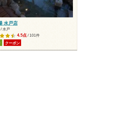
湯 水戸店
/ 水戸
4.5点
/ 101件
り
クーポン