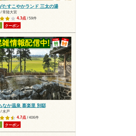
がたすこやかランド 三太の湯
/ 常陸大宮
4.3点
/ 59件
り
クーポン
ちなか温泉 喜楽里 別邸
/ 水戸
4.7点
/ 406件
り
クーポン