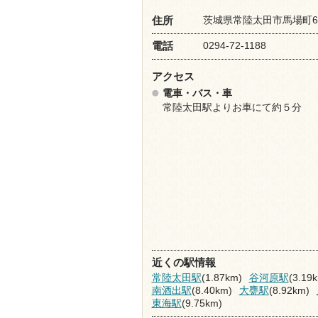
茨城県常陸太田市馬場町6
住所
0294-72-1188
電話
アクセス
電車・バス・車
常陸太田駅よりお車にて約５分
近くの駅情報
常陸太田駅
(1.87km)
谷河原駅
(3.19
南酒出駅
(8.40km)
大甕駅
(8.92km)
東海駅
(9.75km)