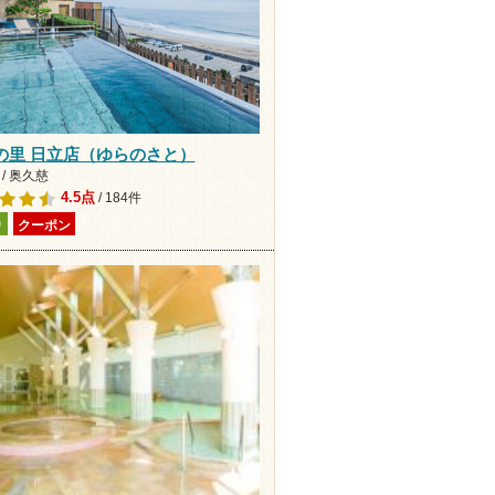
の里 日立店（ゆらのさと）
/ 奥久慈
4.5点
/ 184件
り
クーポン