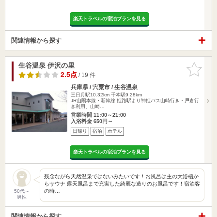
楽天トラベルの宿泊プランを見る
関連情報から探す
生谷温泉 伊沢の里
お気に入
りに追加
2.5点
/ 19 件
兵庫県 / 宍粟市 / 生谷温泉
三日月駅10.32km
千本駅9.28km
JR山陽本線・新幹線 姫路駅より神姫バス山崎行き・戸倉行
き利用、山崎…
営業時間 11:00～21:00
入浴料金 650円～
日帰り
宿泊
ホテル
楽天トラベルの宿泊プランを見る
残念ながら天然温泉ではないみたいです！お風呂は主の大浴槽か
らサウナ 露天風呂まで充実した綺麗な造りのお風呂です！宿泊客
の時…
50代～
男性
関連情報から探す