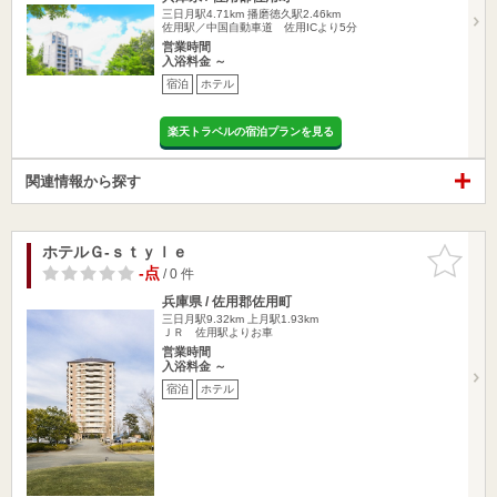
三日月駅4.71km
播磨徳久駅2.46km
佐用駅／中国自動車道 佐用ICより5分
営業時間
入浴料金 ～
宿泊
ホテル
楽天トラベルの宿泊プランを見る
関連情報から探す
ホテルＧ‐ｓｔｙｌｅ
お気に入
りに追加
-点
/ 0 件
兵庫県 / 佐用郡佐用町
三日月駅9.32km
上月駅1.93km
ＪＲ 佐用駅よりお車
営業時間
入浴料金 ～
宿泊
ホテル