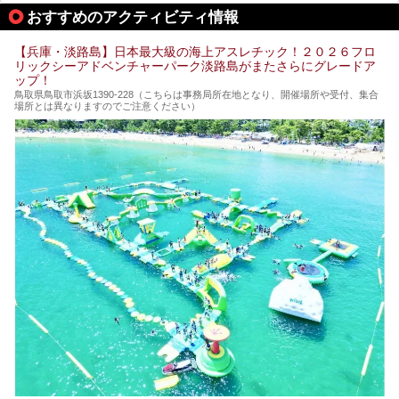
おすすめのアクティビティ情報
【兵庫・淡路島】日本最大級の海上アスレチック！２０２６フロ
リックシーアドベンチャーパーク淡路島がまたさらにグレードア
ップ！
鳥取県鳥取市浜坂1390‐228（こちらは事務局所在地となり、開催場所や受付、集合
場所とは異なりますのでご注意ください）