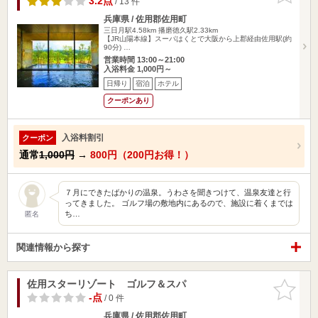
3.2点
/ 13 件
兵庫県 / 佐用郡佐用町
三日月駅4.58km
播磨徳久駅2.33km
【JR山陽本線】スーパはくとで大阪から上郡経由佐用駅(約
90分) …
営業時間 13:00～21:00
入浴料金 1,000円～
日帰り
宿泊
ホテル
クーポンあり
入浴料割引
クーポン
通常
1,000円
→
800円（200円お得！）
７月にできたばかりの温泉。うわさを聞きつけて、温泉友達と行
ってきました。 ゴルフ場の敷地内にあるので、施設に着くまでは
ち…
匿名
関連情報から探す
佐用スターリゾート ゴルフ＆スパ
お気に入
りに追加
-点
/ 0 件
兵庫県 / 佐用郡佐用町