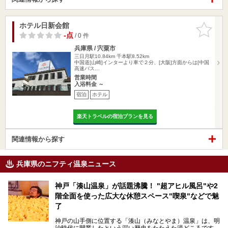
ホテル日新会館
お気に入
りに追加
-点
/ 0 件
兵庫県 / 宍粟市
三日月駅10.84km
千本駅8.52km
中国道[山崎]インターより車で２分、[大阪]方面からは[中国
高速バス…
営業時間
入浴料金 ～
宿泊
ホテル
楽天トラベルの宿泊プランを見る
関連情報から探す
兵庫県のニフティ温泉ニュース
神戸「湊山温泉」が話題沸騰！ "超アヒル風呂"や2
階全面を使った広大な休憩スペース"喫泉"などで魅
了
神戸の山手側に位置する「湊山（みなとやま）温泉」は、明
治時代に開業したという深い歴史をたたえた湯どころです。