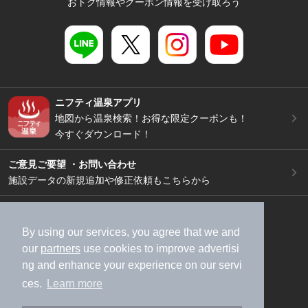
おトク情報やクーポン情報を受け取ろう
ニフティ温泉アプリ
地図から温泉検索！お得な限定クーポンも！
今すぐダウンロード！
ご意見ご要望 ・お問い合わせ
施設データの新規追加や修正依頼もこちらから
スマートフォン
/
PC
加盟店募集（資料請求）
広告出稿のご案内
By using our services, you agree that we and
our
partners
use cookies to improve advertisi
利用規約
ライフスタイルMEMBERS+規約
ng and enhance your experience on our servi
特定商取引法に基づく表記
ヘルプ
採用情報
ces.
Learn more
運営会社
個人情報保護ポリシー