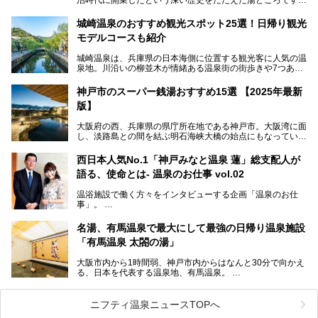
そんな長寿の温泉が今、話題となっています。理由は湯船い
っぱいに浮かぶアヒルちゃん。さらに、ゆったりくつろげて
城崎温泉のおすすめ観光スポット25選！日帰り観光
コワーキングも可能な休憩スペースも人気に。斬新な企画や
モデルコースも紹介
設備で人々をアッと驚かせる湊山温泉の魅力をリポートしま
す。
城崎温泉は、兵庫県の日本海側に位置する観光客に人気の温
泉地。川沿いの柳並木が情緒ある温泉街の街歩きや7つある
外湯巡り、ロープウェイからの絶景、冬のカニ料理などで知
られています。鉄道の駅から温泉街が近く、歩いて回るのに
神戸市のスーパー銭湯おすすめ15選 【2025年最新
ちょうどよい規模で、日帰りでの訪問にもおすすめです。
版】
この記事では、城崎温泉と周辺の見どころから厳選した25
大阪府の西、兵庫県の県庁所在地である神戸市。大阪湾に面
の観光スポットをピックアップ。温泉やご当地グルメなどを
し、淡路島との間を結ぶ明石海峡大橋の始点にもなっていま
盛り込んだ日帰り観光モデルコースも紹介しているので、ぜ
す。古くから港町として栄え、異国情緒の残る異人館街や中
ひ参考にしてくださいね！
華街をはじめ、きらびやかに発展したハーバーランドなど、
西日本人気No.1「神戸みなと温泉 蓮」総支配人が
人気観光スポットもめじろ押しです。
語る、使命とは- 温泉のお仕事 vol.02
そして、温泉好きの視点から見ると、神戸市といえば何とい
っても「有馬温泉」。日本三古湯の一角をなす、歴史ある名
温浴施設で働く方々をインタビューする企画「温泉のお仕
湯です。そのお湯をリーズナブルに体験できる健康ランドや
事」。
スーパー銭湯があったら……。今回はそんな希望に沿う施設
第2弾はニフティ温泉年間ランキング2018で全国総合ランキ
も含め、おすすめのスパ銭をピックアップしてご紹介してい
ング西日本1位、2年連続「ベストオブ宿泊賞」に輝いた
きます！
名湯、有馬温泉で最大にして最強の日帰り温泉施設
「神戸みなと温泉 蓮」の魅力に迫りました！
「有馬温泉 太閤の湯」
大阪市内から1時間弱、神戸市内からはなんと30分で向かえ
る、日本を代表する温泉地、有馬温泉。
そのなかでも最大の規模を誇る「有馬温泉 太閤の湯」は、
有名な「金泉」と「銀泉」に加え、人工のの炭酸泉まで楽し
める、ある意味「最強」ともいえる施設です。
ニフティ温泉ニュースTOPへ
今回は自慢のお湯をメインにその魅力の数々を紹介します！