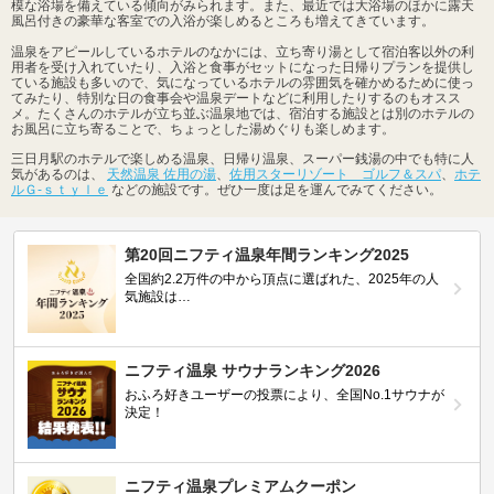
模な浴場を備えている傾向がみられます。また、最近では大浴場のほかに露天
風呂付きの豪華な客室での入浴が楽しめるところも増えてきています。
温泉をアピールしているホテルのなかには、立ち寄り湯として宿泊客以外の利
用者を受け入れていたり、入浴と食事がセットになった日帰りプランを提供し
ている施設も多いので、気になっているホテルの雰囲気を確かめるために使っ
てみたり、特別な日の食事会や温泉デートなどに利用したりするのもオスス
メ。たくさんのホテルが立ち並ぶ温泉地では、宿泊する施設とは別のホテルの
お風呂に立ち寄ることで、ちょっとした湯めぐりも楽しめます。
三日月駅のホテルで楽しめる温泉、日帰り温泉、スーパー銭湯の中でも特に人
気があるのは、
天然温泉 佐用の湯
、
佐用スターリゾート ゴルフ＆スパ
、
ホテ
ルＧ‐ｓｔｙｌｅ
などの施設です。ぜひ一度は足を運んでみてください。
第20回ニフティ温泉年間ランキング2025
全国約2.2万件の中から頂点に選ばれた、2025年の人
気施設は…
ニフティ温泉 サウナランキング2026
おふろ好きユーザーの投票により、全国No.1サウナが
決定！
ニフティ温泉プレミアムクーポン