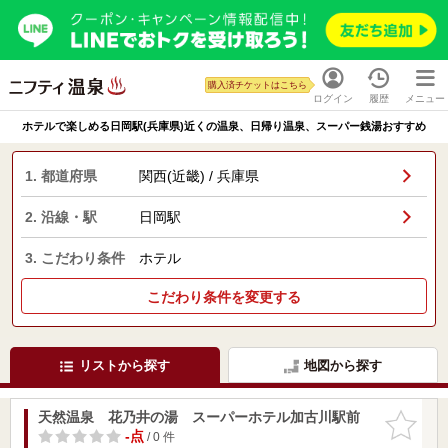
購入済チケットはこちら
ログイン
履歴
メニュー
ホテルで楽しめる日岡駅(兵庫県)近くの温泉、日帰り温泉、スーパー銭湯おすすめ
1. 都道府県
関西(近畿) / 兵庫県
2. 沿線・駅
日岡駅
3. こだわり条件
ホテル
こだわり条件を変更する
リストから探す
地図から探す
天然温泉 花乃井の湯 スーパーホテル加古川駅前
お気に入
りに追加
-点
/ 0 件