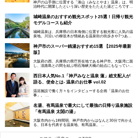
神戸の山手側に位置する「湊山（みなとやま）温泉」は、明
治時代に開業したという深い歴史をたたえた湯どころです。
そんな長寿の温泉が今、話題となっています。理由は湯船い
っぱいに浮かぶアヒルちゃん。さらに、ゆったりくつろげて
城崎温泉のおすすめ観光スポット25選！日帰り観光
コワーキングも可能な休憩スペースも人気に。斬新な企画や
モデルコースも紹介
設備で人々をアッと驚かせる湊山温泉の魅力をリポートしま
す。
城崎温泉は、兵庫県の日本海側に位置する観光客に人気の温
泉地。川沿いの柳並木が情緒ある温泉街の街歩きや7つある
外湯巡り、ロープウェイからの絶景、冬のカニ料理などで知
られています。鉄道の駅から温泉街が近く、歩いて回るのに
神戸市のスーパー銭湯おすすめ15選 【2025年最新
ちょうどよい規模で、日帰りでの訪問にもおすすめです。
版】
この記事では、城崎温泉と周辺の見どころから厳選した25
大阪府の西、兵庫県の県庁所在地である神戸市。大阪湾に面
の観光スポットをピックアップ。温泉やご当地グルメなどを
し、淡路島との間を結ぶ明石海峡大橋の始点にもなっていま
盛り込んだ日帰り観光モデルコースも紹介しているので、ぜ
す。古くから港町として栄え、異国情緒の残る異人館街や中
ひ参考にしてくださいね！
華街をはじめ、きらびやかに発展したハーバーランドなど、
西日本人気No.1「神戸みなと温泉 蓮」総支配人が
人気観光スポットもめじろ押しです。
語る、使命とは- 温泉のお仕事 vol.02
そして、温泉好きの視点から見ると、神戸市といえば何とい
っても「有馬温泉」。日本三古湯の一角をなす、歴史ある名
温浴施設で働く方々をインタビューする企画「温泉のお仕
湯です。そのお湯をリーズナブルに体験できる健康ランドや
事」。
スーパー銭湯があったら……。今回はそんな希望に沿う施設
第2弾はニフティ温泉年間ランキング2018で全国総合ランキ
も含め、おすすめのスパ銭をピックアップしてご紹介してい
ング西日本1位、2年連続「ベストオブ宿泊賞」に輝いた
きます！
名湯、有馬温泉で最大にして最強の日帰り温泉施設
「神戸みなと温泉 蓮」の魅力に迫りました！
「有馬温泉 太閤の湯」
大阪市内から1時間弱、神戸市内からはなんと30分で向かえ
る、日本を代表する温泉地、有馬温泉。
そのなかでも最大の規模を誇る「有馬温泉 太閤の湯」は、
有名な「金泉」と「銀泉」に加え、人工のの炭酸泉まで楽し
める、ある意味「最強」ともいえる施設です。