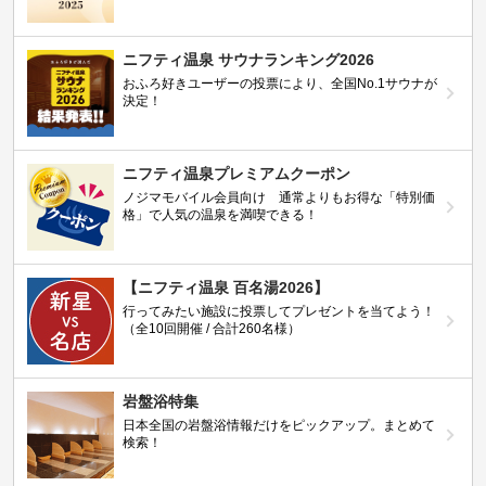
ニフティ温泉 サウナランキング2026
おふろ好きユーザーの投票により、全国No.1サウナが
決定！
ニフティ温泉プレミアムクーポン
ノジマモバイル会員向け 通常よりもお得な「特別価
格」で人気の温泉を満喫できる！
【ニフティ温泉 百名湯2026】
行ってみたい施設に投票してプレゼントを当てよう！
（全10回開催 / 合計260名様）
岩盤浴特集
日本全国の岩盤浴情報だけをピックアップ。まとめて
検索！