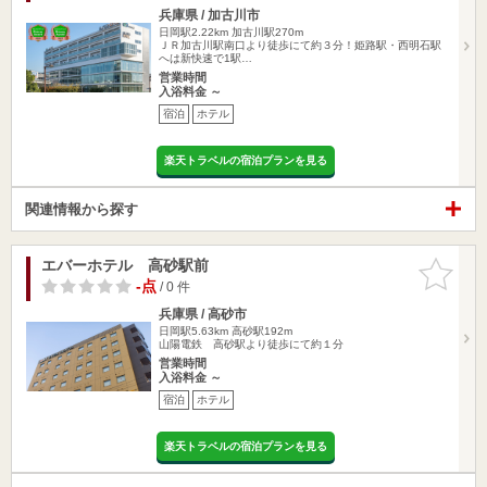
兵庫県 / 加古川市
日岡駅2.22km
加古川駅270m
ＪＲ加古川駅南口より徒歩にて約３分！姫路駅・西明石駅
へは新快速で1駅…
営業時間
入浴料金 ～
宿泊
ホテル
楽天トラベルの宿泊プランを見る
関連情報から探す
エバーホテル 高砂駅前
お気に入
りに追加
-点
/ 0 件
兵庫県 / 高砂市
日岡駅5.63km
高砂駅192m
山陽電鉄 高砂駅より徒歩にて約１分
営業時間
入浴料金 ～
宿泊
ホテル
楽天トラベルの宿泊プランを見る