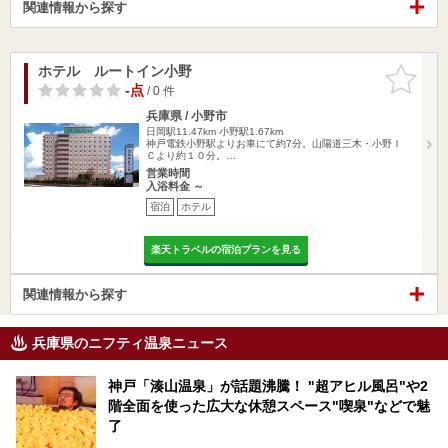
関連情報から探す
ホテル ルートイン小野
お気に入
りに追加
-点
/ 0 件
兵庫県 / 小野市
日岡駅11.47km
小野駅1.67km
神戸電鉄小野駅よりお車にて約7分。山陽道三木・小野Ｉ
Ｃより約１０分。…
営業時間
入浴料金 ～
宿泊
ホテル
楽天トラベルの宿泊プランを見る
関連情報から探す
兵庫県のニフティ温泉ニュース
神戸「湊山温泉」が話題沸騰！ "超アヒル風呂"や2
階全面を使った広大な休憩スペース"喫泉"などで魅
了