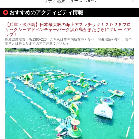
ニフティ温泉ニュースTOPへ
今回は自慢のお湯をメインにその魅力の数々を紹介します！
おすすめのアクティビティ情報
【兵庫・淡路島】日本最大級の海上アスレチック！２０２６フロ
リックシーアドベンチャーパーク淡路島がまたさらにグレードア
ップ！
鳥取県鳥取市浜坂1390‐228（こちらは事務局所在地となり、開催場所や受付、集合
場所とは異なりますのでご注意ください）