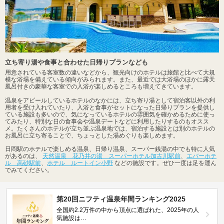
立ち寄り湯や食事と合わせた日帰りプランなども
用意されている客室数の違いなどから、観光向けのホテルは旅館と比べて大規
模な浴場を備えている傾向がみられます。また、最近では大浴場のほかに露天
風呂付きの豪華な客室での入浴が楽しめるところも増えてきています。
温泉をアピールしているホテルのなかには、立ち寄り湯として宿泊客以外の利
用者を受け入れていたり、入浴と食事がセットになった日帰りプランを提供し
ている施設も多いので、気になっているホテルの雰囲気を確かめるために使っ
てみたり、特別な日の食事会や温泉デートなどに利用したりするのもオスス
メ。たくさんのホテルが立ち並ぶ温泉地では、宿泊する施設とは別のホテルの
お風呂に立ち寄ることで、ちょっとした湯めぐりも楽しめます。
日岡駅のホテルで楽しめる温泉、日帰り温泉、スーパー銭湯の中でも特に人気
があるのは、
天然温泉 花乃井の湯 スーパーホテル加古川駅前
、
エバーホテ
ル 高砂駅前
、
ホテル ルートイン小野
などの施設です。ぜひ一度は足を運ん
でみてください。
第20回ニフティ温泉年間ランキング2025
全国約2.2万件の中から頂点に選ばれた、2025年の人
気施設は…