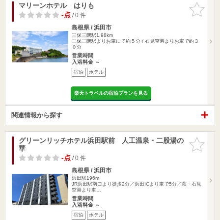
マリーンホテル はりも
お気に入
りに追加
-点
/ 0 件
島根県 / 浜田市
三保三隅駅1.98km
三保三隅駅よりお車にて約５分 / 石見空港よりお車で約３
０分
営業時間
入浴料金 ～
宿泊
ホテル
楽天トラベルの宿泊プランを見る
関連情報から探す
グリーンリッチホテル浜田駅前 人工温泉・二股湯の
お気に入
華
りに追加
-点
/ 0 件
島根県 / 浜田市
浜田駅196m
JR浜田駅南口より徒歩2分／浜田ICより車で5分／萩・石見
空港より車…
営業時間
入浴料金 ～
宿泊
ホテル