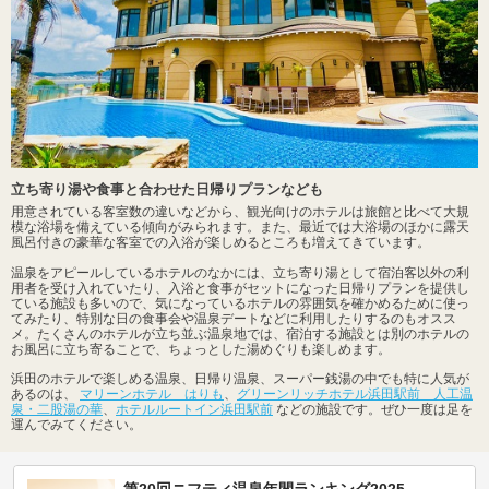
立ち寄り湯や食事と合わせた日帰りプランなども
用意されている客室数の違いなどから、観光向けのホテルは旅館と比べて大規
模な浴場を備えている傾向がみられます。また、最近では大浴場のほかに露天
風呂付きの豪華な客室での入浴が楽しめるところも増えてきています。
温泉をアピールしているホテルのなかには、立ち寄り湯として宿泊客以外の利
用者を受け入れていたり、入浴と食事がセットになった日帰りプランを提供し
ている施設も多いので、気になっているホテルの雰囲気を確かめるために使っ
てみたり、特別な日の食事会や温泉デートなどに利用したりするのもオスス
メ。たくさんのホテルが立ち並ぶ温泉地では、宿泊する施設とは別のホテルの
お風呂に立ち寄ることで、ちょっとした湯めぐりも楽しめます。
浜田のホテルで楽しめる温泉、日帰り温泉、スーパー銭湯の中でも特に人気が
あるのは、
マリーンホテル はりも
、
グリーンリッチホテル浜田駅前 人工温
泉・二股湯の華
、
ホテルルートイン浜田駅前
などの施設です。ぜひ一度は足を
運んでみてください。
第20回ニフティ温泉年間ランキング2025