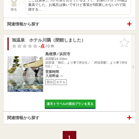
最高でした。お風呂は狭いですけど客室が5部屋しかないので混
雑する…
匿名
関連情報から探す
旭温泉 ホテル川隅（閉館しました）
お気に入
りに追加
-点
/ 0 件
島根県 / 浜田市
浜田駅16.20km
浜田道「旭IC」より車で約2分／「JR浜田駅」より車で約3
0分／「し…
営業時間
入浴料金 ～
宿泊
ホテル
楽天トラベルの宿泊プランを見る
関連情報から探す
1