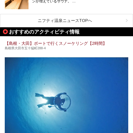
ンが増えているサウナ。
しかしサウナは一口にサウナと言っても、ドライサウナ、ス
ニフティ温泉ニュースTOPへ
チームサウナ、塩サウナなどが存在し、施設によって様々な
こだわりを持つ施設も増えています。
おすすめのアクティビティ情報
今回はそんな今話題のサウナが楽しめる、島根県内にあるオ
【島根・大田】ボートで行くスノーケリング【2時間】
ススメ温泉・銭湯・スパを10件まとめてご紹介します。
島根県大田市五十猛町288-4