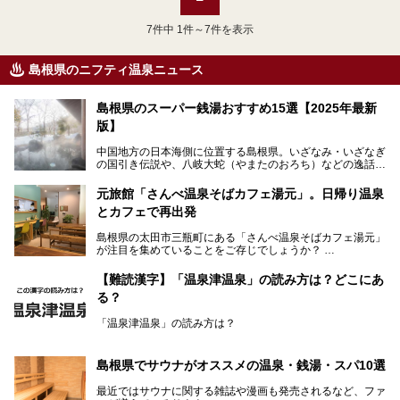
7
件中 1件～7件を表示
島根県のニフティ温泉ニュース
島根県のスーパー銭湯おすすめ15選【2025年最新
版】
中国地方の日本海側に位置する島根県。いざなみ・いざなぎ
の国引き伝説や、八岐大蛇（やまたのおろち）などの逸話が
残る神話の里というイメージが強く、出雲大社には毎年多く
の参拝客が訪れます。「出雲縁結び空港」への直行便なら、
元旅館「さんべ温泉そばカフェ湯元」。日帰り温泉
首都圏からでも実は2時間圏内で到着できるアクセスも魅力
とカフェで再出発
です。
そんな島根県には、玉造温泉（松江市）や温泉津温泉（大田
島根県の太田市三瓶町にある「さんべ温泉そばカフェ湯元」
市）など、古くから知られる温泉郷が多くあります。ゆった
が注目を集めていることをご存じでしょうか？
り流れる時間のなかで、心の底からのんびりできるスーパー
銭湯＆日帰り温泉の数々をピックアップしてご紹介します。
「さんべ温泉そばカフェ湯元」は日帰り温泉と、名物のそば
【難読漢字】「温泉津温泉」の読み方は？どこにあ
を提供するカフェという新しい営業スタイルで、観光客に限
る？
らず地元民にも親しまれています。
「温泉津温泉」の読み方は？
宿泊をせずとも、気軽に源泉のお湯をつかった温泉と、美味
しいそばが楽しめるなんて、とても素敵ですよね。
読めそうで読めない、難読温泉地名漢字。あなたは読めます
しかし、元は温泉旅館だったこちらの施設、さまざまな背景
か？
を経て現在のスタイルに辿り着いているのです。
島根県でサウナがオススメの温泉・銭湯・スパ10選
最近ではサウナに関する雑誌や漫画も発売されるなど、ファ