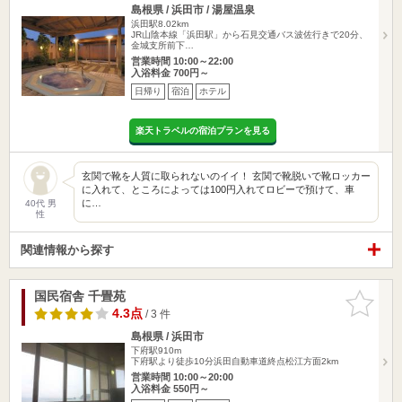
島根県 / 浜田市 / 湯屋温泉
浜田駅8.02km
JR山陰本線「浜田駅」から石見交通バス波佐行きで20分、
金城支所前下…
営業時間 10:00～22:00
入浴料金 700円～
日帰り
宿泊
ホテル
楽天トラベルの宿泊プランを見る
玄関で靴を人質に取られないのイイ！ 玄関で靴脱いで靴ロッカー
に入れて、ところによっては100円入れてロビーで預けて、車
に…
40代 男
性
関連情報から探す
国民宿舎 千畳苑
お気に入
りに追加
4.3点
/ 3 件
島根県 / 浜田市
下府駅910m
下府駅より徒歩10分浜田自動車道終点松江方面2km
営業時間 10:00～20:00
入浴料金 550円～