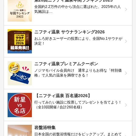
全国約2.2万件の中から頂点に選ばれた、2025年の人
気施設は…
ニフティ温泉 サウナランキング2026
おふろ好きユーザーの投票により、全国No.1サウナが
決定！
ニフティ温泉プレミアムクーポン
ノジマモバイル会員向け 通常よりもお得な「特別価
格」で人気の温泉を満喫できる！
【ニフティ温泉 百名湯2026】
行ってみたい施設に投票してプレゼントを当てよう！
（全10回開催 / 合計260名様）
岩盤浴特集
日本全国の岩盤浴情報だけをピックアップ。まとめて