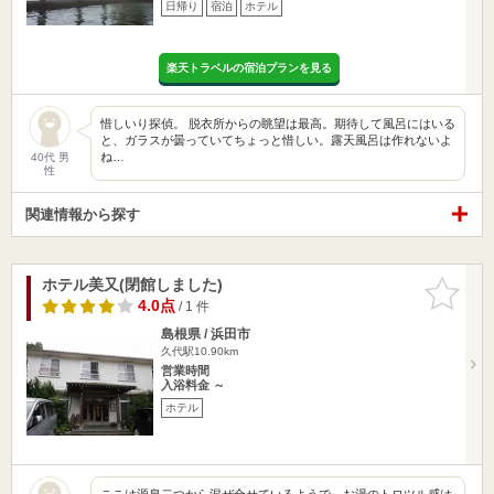
日帰り
宿泊
ホテル
楽天トラベルの宿泊プランを見る
惜しいり探偵。 脱衣所からの眺望は最高。期待して風呂にはいる
と、ガラスが曇っていてちょっと惜しい。露天風呂は作れないよ
ね…
40代 男
性
関連情報から探す
ホテル美又(閉館しました)
お気に入
りに追加
4.0点
/ 1 件
島根県 / 浜田市
久代駅10.90km
営業時間
入浴料金 ～
ホテル
ここは源泉二つから混ぜ合せているようで、お湯のトロツル感は