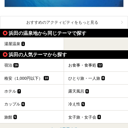
おすすめのアクティビティをもっと見る
浜田の温泉地から同じテーマで探す
湯屋温泉
1
浜田の人気テーマから探す
宿泊
お食事・食事処
16
12
格安（1,000円以下）
ひとり旅・一人旅
10
8
ホテル
露天風呂
7
6
カップル
冷え性
6
5
旅館
女子旅・女子会
5
4