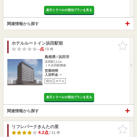
楽天トラベルの宿泊プランを見る
関連情報から探す
ホテルルートイン浜田駅前
お気に入
りに追加
-点
/ 0 件
島根県 / 浜田市
浜田駅111m
ＪＲ浜田駅隣接
営業時間
入浴料金 ～
宿泊
ホテル
楽天トラベルの宿泊プランを見る
関連情報から探す
リフレパークきんたの里
お気に入
りに追加
4.2点
/ 11 件