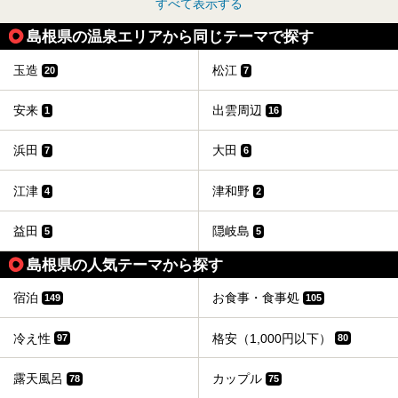
すべて表示する
島根県の温泉エリアから同じテーマで探す
玉造
松江
20
7
安来
出雲周辺
1
16
浜田
大田
7
6
江津
津和野
4
2
益田
隠岐島
5
5
島根県の人気テーマから探す
宿泊
お食事・食事処
149
105
冷え性
格安（1,000円以下）
97
80
露天風呂
カップル
78
75