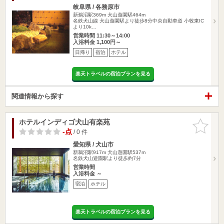
岐阜県 / 各務原市
新鵜沼駅369m
犬山遊園駅464m
名鉄犬山線 犬山遊園駅より徒歩8分中央自動車道 小牧東IC
より10k…
営業時間 11:30～14:00
入浴料金 1,100円～
日帰り
宿泊
ホテル
楽天トラベルの宿泊プランを見る
関連情報から探す
ホテルインディゴ犬山有楽苑
お気に入
りに追加
-点
/ 0 件
愛知県 / 犬山市
新鵜沼駅917m
犬山遊園駅537m
名鉄犬山遊園駅より徒歩約7分
営業時間
入浴料金 ～
宿泊
ホテル
楽天トラベルの宿泊プランを見る