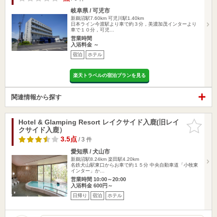
岐阜県 / 可児市
新鵜沼駅7.60km
可児川駅1.40km
日本ライン今渡駅より車で約３分，美濃加茂インターより
車で１０分，可児…
営業時間
入浴料金 ～
宿泊
ホテル
楽天トラベルの宿泊プランを見る
関連情報から探す
Hotel & Glamping Resort レイクサイド入鹿(旧レイ
お気に入
クサイド入鹿）
りに追加
3.5点
/ 3 件
愛知県 / 犬山市
新鵜沼駅8.24km
楽田駅4.20km
名鉄犬山駅東口からお車で約１５分 中央自動車道「小牧東
インター」か…
営業時間 10:00～20:00
入浴料金 600円～
日帰り
宿泊
ホテル