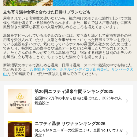
立ち寄り湯や食事と合わせた日帰りプランなども
用意されている客室数の違いなどから、観光向けのホテルは旅館と比べて大規
模な浴場を備えている傾向がみられます。また、最近では大浴場のほかに露天
風呂付きの豪華な客室での入浴が楽しめるところも増えてきています。
温泉をアピールしているホテルのなかには、立ち寄り湯として宿泊客以外の利
用者を受け入れていたり、入浴と食事がセットになった日帰りプランを提供し
ている施設も多いので、気になっているホテルの雰囲気を確かめるために使っ
てみたり、特別な日の食事会や温泉デートなどに利用したりするのもオスス
メ。たくさんのホテルが立ち並ぶ温泉地では、宿泊する施設とは別のホテルの
お風呂に立ち寄ることで、ちょっとした湯めぐりも楽しめます。
新鵜沼駅のホテルで楽しめる温泉、日帰り温泉、スーパー銭湯の中でも特に人
気があるのは、
八勝閣 みづのを
、
ホテルインディゴ犬山有楽苑
、
サンパーク犬
山
などの施設です。ぜひ一度は足を運んでみてください。
第20回ニフティ温泉年間ランキング2025
全国約2.2万件の中から頂点に選ばれた、2025年の人
気施設は…
ニフティ温泉 サウナランキング2026
おふろ好きユーザーの投票により、全国No.1サウナが
決定！