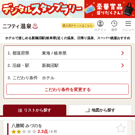
購入済チケットはこちら
ログイン
履歴
メニュー
ホテルで楽しめる新鵜沼駅(岐阜県)近くの温泉、日帰り温泉、スーパー銭湯おすすめ
1. 都道府県
東海 / 岐阜県
2. 沿線・駅
新鵜沼駅
3. こだわり条件
ホテル
こだわり条件を変更する
リストから探す
地図から探す
八勝閣 みづのを
お気に入
りに追加
2.3点
/ 4 件