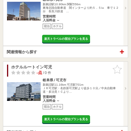
新鵜沼駅10.90km
関駅556m
東海北陸自動車道 関インターより約５．５㎞ 車で１２
分 長良川鉄道 …
営業時間
入浴料金 ～
宿泊
ホテル
楽天トラベルの宿泊プランを見る
関連情報から探す
ホテルルートイン可児
お気に入
りに追加
-点
/ 0 件
岐阜県 / 可児市
新鵜沼駅11.16km
可児駅701m
ＪＲ可児駅・名鉄新可児駅より徒歩１０分／中央自動車
道・多治見ＩＣより…
営業時間
入浴料金 ～
宿泊
ホテル
楽天トラベルの宿泊プランを見る