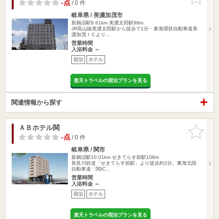
りに追加
-点
/ 0 件
岐阜県 / 美濃加茂市
新鵜沼駅8.61km
美濃太田駅98m
JR高山線美濃太田駅から徒歩で1分・東海環状自動車道美
濃加茂ＩＣより…
営業時間
入浴料金 ～
宿泊
ホテル
楽天トラベルの宿泊プランを見る
関連情報から探す
ＡＢホテル関
お気に入
りに追加
-点
/ 0 件
岐阜県 / 関市
新鵜沼駅10.01km
せきてらす前駅108m
長良川鉄道「せきてらす前駅」より徒歩約2分。東海北陸
自動車道「関IC…
営業時間
入浴料金 ～
宿泊
ホテル
楽天トラベルの宿泊プランを見る