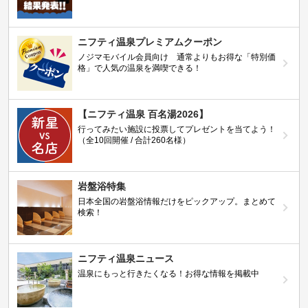
ニフティ温泉プレミアムクーポン
ノジマモバイル会員向け 通常よりもお得な「特別価
格」で人気の温泉を満喫できる！
【ニフティ温泉 百名湯2026】
行ってみたい施設に投票してプレゼントを当てよう！
（全10回開催 / 合計260名様）
岩盤浴特集
日本全国の岩盤浴情報だけをピックアップ。まとめて
検索！
ニフティ温泉ニュース
温泉にもっと行きたくなる！お得な情報を掲載中