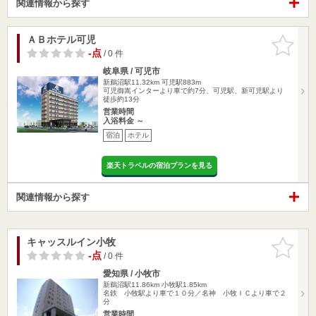
関連情報から探す
ＡＢホテル可児
お気に入
りに追加
-点
/ 0 件
岐阜県 / 可児市
新鵜沼駅11.32km
可児駅883m
可児御嵩インターより車で約7分、可児駅、新可児駅より
徒歩約13分
営業時間
入浴料金 ～
宿泊
ホテル
楽天トラベルの宿泊プランを見る
関連情報から探す
キャッスルイン小牧
お気に入
りに追加
-点
/ 0 件
愛知県 / 小牧市
新鵜沼駅11.86km
小牧駅1.85km
名鉄 小牧駅より車で１０分／名神 小牧ＩＣより車で２
分
営業時間