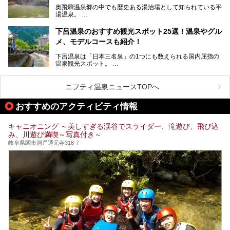
まざまな楽しみ方が可能です。
奥飛騨温泉郷の中でも歴史ある湯治場として知られている平
そんな池田温泉の魅力を詳しく紹介していきます！
湯温泉。
岐阜県と長野県を結ぶ安房トンネルの開通以来、東京方面か
らの利用客も増え、ますます賑わいを見せています。そこで
下呂温泉のおすすめ観光スポット25選！温泉やグル
今回は、平湯温泉の観光スポットとおすすめの温泉施設を紹
メ、モデルコースも紹介！
介します。気になる温泉をぜひチェックしてみてください。
下呂温泉は「日本三名泉」の1つにも数えられる国内屈指の
温泉観光スポット。
訪れる際には美肌で知られるお湯とあわせて、当地ならでは
のグルメを楽しんだり、周辺にある名所にも足を伸ばしたり
したいもの。
ニフティ温泉ニュースTOPへ
本記事では、下呂温泉エリアにあるおすすめの観光スポット
おすすめのアクティビティ情報
をご紹介するとともに散策する際のモデルコースもご提案。
下呂温泉観光をたっぷりとガイドします！
キャニオニング ～美しすぎる渓谷でスライダー、滝遊び、飛び込
み、川遊び満喫～写真付き～
岐阜県関市洞戸通元寺318-7