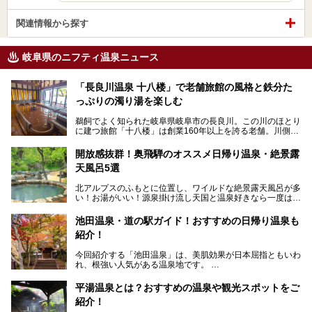
関連情報から探す
岐阜県のニフティ温泉ニュース
「長良川温泉 十八楼」で老舗旅館の風格と鉄分た
っぷりの濁り湯を楽しむ
鵜飼でよく知られた岐阜県岐阜市の長良川。この川のほとり
に建つ旅館「十八楼」は創業160年以上を誇る老舗。川側の
客室からは長良川を一望、温泉はインパクトのある赤褐色の
濁り湯で、地産地消にこだわった食事も定評があります。
開放感抜群！奥飛騨のオススメ日帰り温泉・絶景露
天風呂5選
そして大浴場は日帰り入浴もできるんですよ。泊まりでも日
帰りでも楽しめる「十八楼」を、周辺の川原町の町並みや、
北アルプスのふもとに位置し、ワイルドな絶景露天風呂が多
岐阜の手仕事に触れる旅とともに楽しんでみてはいかがでし
い！お湯がいい！源泉掛け流し天国と温泉好きなら一度は行
ょう！
きたいと思う岐阜県の奥飛騨温泉郷。
───
池田温泉・道の駅ガイド！おすすめの日帰り温泉も
「平湯温泉」「福地温泉」「新平湯温泉」「栃尾温泉」「新
提供元：岐阜県【PR】
紹介！
穂高温泉」と5つの温泉地を総称して奥飛騨温泉郷と呼びま
この記事は岐阜県のPR記事です。
すが、この中でも気軽に日帰りで楽しめる開放感抜群の露天
今回紹介する「池田温泉」は、美肌効果が日本屈指ともいわ
風呂を5ヶ所ご紹介したいと思います。いずれも素晴らしい
れ、根強い人気がある温泉地です。
温泉ですよ！
岐阜県にあり、名古屋からは日帰りで、東京や大阪からなら
温泉旅として利用することができます。
平湯温泉とは？おすすめの温泉や観光スポットをご
紹介！
池田温泉には道の駅があるなど、温泉、観光、買い物と、さ