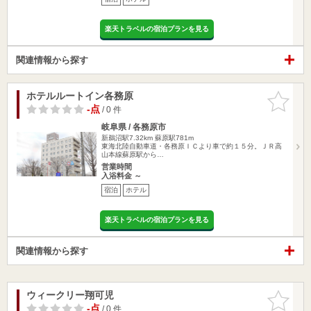
楽天トラベルの宿泊プランを見る
関連情報から探す
ホテルルートイン各務原
お気に入
りに追加
-点
/ 0 件
岐阜県 / 各務原市
新鵜沼駅7.32km
蘇原駅781m
東海北陸自動車道・各務原ＩＣより車で約１５分。ＪＲ高
山本線蘇原駅から…
営業時間
入浴料金 ～
宿泊
ホテル
楽天トラベルの宿泊プランを見る
関連情報から探す
ウィークリー翔可児
お気に入
りに追加
-点
/ 0 件