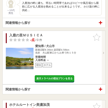
入鹿池の畔に建ち、明るい時間帯であればロビーや風呂場から眼
前に広がる入鹿池を眺めることが出来るようです。 かけ湯の桝に
供給…
～10代
男性
関連情報から探す
入鹿の里ＭＵＳＩＣＡ
お気に入
りに追加
-点
/ 0 件
愛知県 / 犬山市
新鵜沼駅8.36km
楽田駅4.58km
名鉄 犬山駅東口からお車で約１５分
営業時間
入浴料金 ～
宿泊
ホテル
楽天トラベルの宿泊プランを見る
関連情報から探す
ホテルルートイン美濃加茂
お気に入