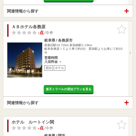
関連情報から探す
ＡＢホテル各務原
お気に入
りに追加
-点
/ 0 件
岐阜県 / 各務原市
新鵜沼駅10.72km
新加納駅1.13km
岐阜各務原ＩＣより車で約3分、那加駅よりお車にて約10
分
営業時間
入浴料金 ～
宿泊
ホテル
楽天トラベルの宿泊プランを見る
関連情報から探す
ホテル ルートイン関
お気に入
りに追加
-点
/ 0 件
岐阜県 / 関市