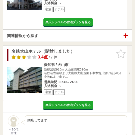
入浴料金 ～
宿泊
ホテル
楽天トラベルの宿泊プランを見る
関連情報から探す
名鉄犬山ホテル（閉館しました）
お気に入
りに追加
3.4点
/ 7 件
愛知県 / 犬山市
新鵜沼駅910m
犬山遊園駅536m
名鉄名古屋駅より犬山線犬山遊園下車木曽川沿い徒歩8分
小牧ICより車で…
営業時間 11:30～24:00
入浴料金 ～
宿泊
ホテル
楽天トラベルの宿泊プランを見る
閉店してます
～10代
男性