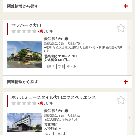
関連情報から探す
サンパーク犬山
お気に入
りに追加
-点
/ 0 件
愛知県 / 犬山市
新鵜沼駅1.51km
犬山駅704m
●電車:名鉄犬山線犬山駅より徒歩12分 ●車:東名高速/小牧I
Cよ…
営業時間 9:30～21:00
入浴料金 600円～
日帰り
宿泊
ホテル
関連情報から探す
ホテルミュースタイル犬山エクスペリエンス
お気に入
りに追加
-点
/ 0 件
愛知県 / 犬山市
新鵜沼駅1.81km
犬山駅82m
名鉄犬山駅から徒歩１分
営業時間
入浴料金 ～
宿泊
ホテル