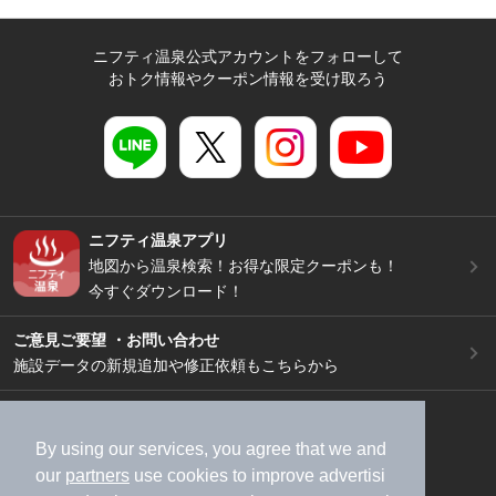
ニフティ温泉公式アカウントをフォローして
おトク情報やクーポン情報を受け取ろう
ニフティ温泉アプリ
地図から温泉検索！お得な限定クーポンも！
今すぐダウンロード！
ご意見ご要望 ・お問い合わせ
施設データの新規追加や修正依頼もこちらから
スマートフォン
/
PC
加盟店募集（資料請求）
広告出稿のご案内
By using our services, you agree that we and
our
partners
use cookies to improve advertisi
利用規約
ライフスタイルMEMBERS+規約