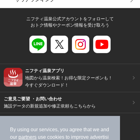
ニフティ温泉公式アカウントをフォローして
おトク情報やクーポン情報を受け取ろう
ニフティ温泉アプリ
地図から温泉検索！お得な限定クーポンも！
今すぐダウンロード！
ご意見ご要望 ・お問い合わせ
施設データの新規追加や修正依頼もこちらから
スマートフォン
/
PC
加盟店募集（資料請求）
広告出稿のご案内
By using our services, you agree that we and
our
partners
use cookies to improve advertisi
利用規約
ライフスタイルMEMBERS+規約