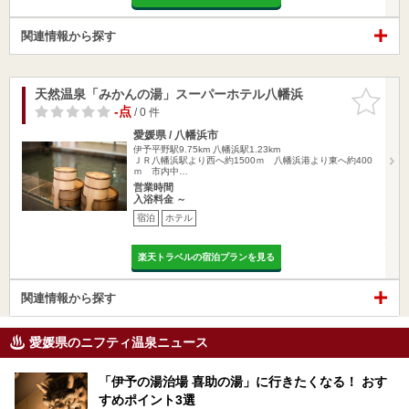
関連情報から探す
天然温泉「みかんの湯」スーパーホテル八幡浜
お気に入
りに追加
-点
/ 0 件
愛媛県 / 八幡浜市
伊予平野駅9.75km
八幡浜駅1.23km
ＪＲ八幡浜駅より西へ約1500ｍ 八幡浜港より東へ約400
ｍ 市内中…
営業時間
入浴料金 ～
宿泊
ホテル
楽天トラベルの宿泊プランを見る
関連情報から探す
愛媛県のニフティ温泉ニュース
「伊予の湯治場 喜助の湯」に行きたくなる！ おす
すめポイント3選