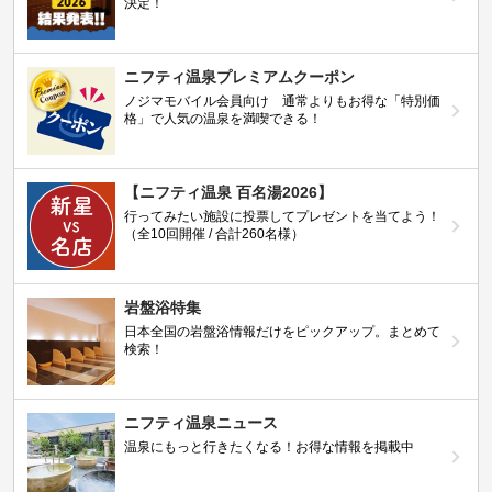
決定！
ニフティ温泉プレミアムクーポン
ノジマモバイル会員向け 通常よりもお得な「特別価
格」で人気の温泉を満喫できる！
【ニフティ温泉 百名湯2026】
行ってみたい施設に投票してプレゼントを当てよう！
（全10回開催 / 合計260名様）
岩盤浴特集
日本全国の岩盤浴情報だけをピックアップ。まとめて
検索！
ニフティ温泉ニュース
温泉にもっと行きたくなる！お得な情報を掲載中