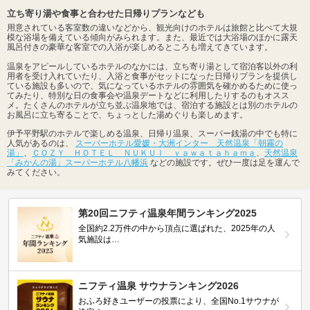
立ち寄り湯や食事と合わせた日帰りプランなども
用意されている客室数の違いなどから、観光向けのホテルは旅館と比べて大規
模な浴場を備えている傾向がみられます。また、最近では大浴場のほかに露天
風呂付きの豪華な客室での入浴が楽しめるところも増えてきています。
温泉をアピールしているホテルのなかには、立ち寄り湯として宿泊客以外の利
用者を受け入れていたり、入浴と食事がセットになった日帰りプランを提供し
ている施設も多いので、気になっているホテルの雰囲気を確かめるために使っ
てみたり、特別な日の食事会や温泉デートなどに利用したりするのもオスス
メ。たくさんのホテルが立ち並ぶ温泉地では、宿泊する施設とは別のホテルの
お風呂に立ち寄ることで、ちょっとした湯めぐりも楽しめます。
伊予平野駅のホテルで楽しめる温泉、日帰り温泉、スーパー銭湯の中でも特に
人気があるのは、
スーパーホテル愛媛・大洲インター 天然温泉「朝霧の
湯」
、
ＣＯＺＹ ＨＯＴＥＬ ＮＵＫＵＩ ｙａｗａｔａｈａｍａ
、
天然温泉
「みかんの湯」スーパーホテル八幡浜
などの施設です。ぜひ一度は足を運んで
みてください。
第20回ニフティ温泉年間ランキング2025
全国約2.2万件の中から頂点に選ばれた、2025年の人
気施設は…
ニフティ温泉 サウナランキング2026
おふろ好きユーザーの投票により、全国No.1サウナが