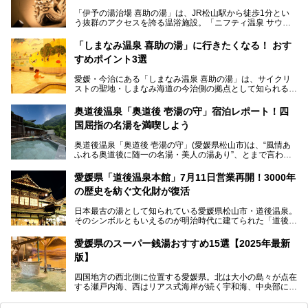
「伊予の湯治場 喜助の湯」は、JR松山駅から徒歩1分とい
う抜群のアクセスを誇る温浴施設。「ニフティ温泉 サウナ
ランキング」で2年連続1位を獲得し、全国から多くのサウ
ナーが訪れる人気スポットです。天然温泉・サウナ・岩盤
「しまなみ温泉 喜助の湯」に行きたくなる！ おす
浴・食事・宿泊まで“癒しのすべて”がそろう人気施設の中で
すめポイント3選
も、特におすすめしたい3つのポイントについて厳選してお
届けします。読めばきっと、行きたくなること間違いなし！
愛媛・今治にある「しまなみ温泉 喜助の湯」は、サイクリ
ストの聖地・しまなみ海道の今治側の拠点として知られる人
気の温泉施設。「日本一サイクリストが集まる温泉」とも呼
ばれていて、自転車ロッカーや工具、給水サービスなど、旅
奥道後温泉「奥道後 壱湯の守」宿泊レポート！四
人に嬉しい工夫がたっぷり。お風呂は内湯から半露天、サウ
国屈指の名湯を満喫しよう
ナまで種類豊富で広々空間。泉質も温度もバリエーション豊
かで、湯めぐり感覚で楽しめちゃいます。
奥道後温泉「奥道後 壱湯の守」(愛媛県松山市)は、“風情あ
ふれる奥道後に随一の名湯・美人の湯あり”、とまで言われ
る四国屈指の名湯です。最も有名なのが、西日本最大級の大
今回は人気のこの施設の中でも、特におすすめしたい3つの
露天風呂。日々の生活から隔離された非日常感を味わえま
ポイントについて厳選してお届けします。読めばきっと、行
愛媛県「道後温泉本館」7月11日営業再開！3000年
す。
きたくなること間違いなし！
の歴史を紡ぐ文化財が復活
日帰り入浴も可能ですが、宿泊してじっくり楽しむのがベス
日本最古の湯として知られている愛媛県松山市・道後温泉。
ト。今回はニフティ温泉ライターである筆者自ら宿泊し、名
そのシンボルともいえるのが明治時代に建てられた「道後温
物の大露天風呂「翠明の湯」の全浴槽をご紹介。また、パブ
泉本館」です。平成31年1月から約5年半にわたって行って
リックスペース・貸切露天風呂・客室・食事など、多角的に
いた保存修理工事が終わり、いよいよ2024年7月11日から
その魅力をご紹介します！
愛媛県のスーパー銭湯おすすめ15選【2025年最新
全館営業再開となります。
版】
四国地方の西北側に位置する愛媛県。北は大小の島々が点在
する瀬戸内海、西はリアス式海岸が続く宇和海、中央部には
西日本最高峰の石鎚山とその連山に囲まれたバラエティ豊か
な自然と、温暖な気候が魅力の県です。