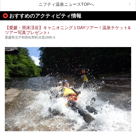
日本最古の温泉といわれる道後温泉を筆頭に、多くの温泉が
ニフティ温泉ニュースTOPへ
ある愛媛県は、スーパー銭湯も豊富です。中には、中四国地
方を代表する人気の施設も。今回は、愛媛県の誇るスーパー
おすすめのアクティビティ情報
銭湯をピックアップしました。
【愛媛・滑床渓谷】キャニオニング１DAYツアー！温泉チケット&
ツアー写真プレゼント♪
愛媛県北宇和郡松野町目黒2885-5