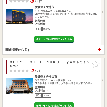
-点
/ 0 件
愛媛県 / 大洲市
伊予平野駅6.29km
五郎駅1.17km
JR伊予大洲駅よりお車で約８分 松山自動車道大洲IC出口
よりお車で約…
営業時間
入浴料金 ～
宿泊
ホテル
楽天トラベルの宿泊プランを見る
関連情報から探す
ＣＯＺＹ ＨＯＴＥＬ ＮＵＫＵＩ ｙａｗａｔａｈ
お気に入
ａｍａ
りに追加
-点
/ 0 件
愛媛県 / 八幡浜市
伊予平野駅8.59km
八幡浜駅108m
JR八幡浜駅より徒歩1分 ／八幡浜港よりお車で約10分／
営業時間
入浴料金 ～
宿泊
ホテル
楽天トラベルの宿泊プランを見る