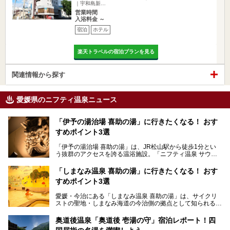
｜宇和島新…
営業時間
入浴料金 ～
宿泊
ホテル
楽天トラベルの宿泊プランを見る
関連情報から探す
愛媛県のニフティ温泉ニュース
「伊予の湯治場 喜助の湯」に行きたくなる！ おす
すめポイント3選
「伊予の湯治場 喜助の湯」は、JR松山駅から徒歩1分とい
う抜群のアクセスを誇る温浴施設。「ニフティ温泉 サウナ
ランキング」で2年連続1位を獲得し、全国から多くのサウ
ナーが訪れる人気スポットです。天然温泉・サウナ・岩盤
「しまなみ温泉 喜助の湯」に行きたくなる！ おす
浴・食事・宿泊まで“癒しのすべて”がそろう人気施設の中で
すめポイント3選
も、特におすすめしたい3つのポイントについて厳選してお
届けします。読めばきっと、行きたくなること間違いなし！
愛媛・今治にある「しまなみ温泉 喜助の湯」は、サイクリ
ストの聖地・しまなみ海道の今治側の拠点として知られる人
気の温泉施設。「日本一サイクリストが集まる温泉」とも呼
ばれていて、自転車ロッカーや工具、給水サービスなど、旅
奥道後温泉「奥道後 壱湯の守」宿泊レポート！四
人に嬉しい工夫がたっぷり。お風呂は内湯から半露天、サウ