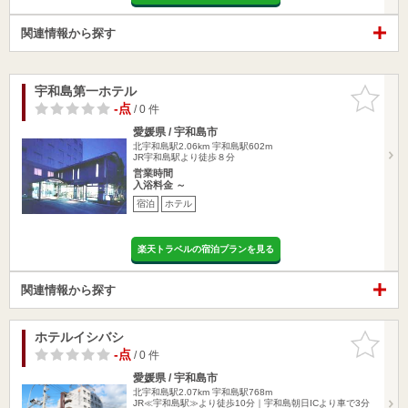
関連情報から探す
宇和島第一ホテル
お気に入
りに追加
-点
/ 0 件
愛媛県 / 宇和島市
北宇和島駅2.06km
宇和島駅602m
JR宇和島駅より徒歩８分
営業時間
入浴料金 ～
宿泊
ホテル
楽天トラベルの宿泊プランを見る
関連情報から探す
ホテルイシバシ
お気に入
りに追加
-点
/ 0 件
愛媛県 / 宇和島市
北宇和島駅2.07km
宇和島駅768m
JR≪宇和島駅≫より徒歩10分｜宇和島朝日ICより車で3分