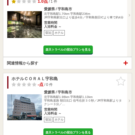
1.0点
/ 1 件
愛媛県 / 宇和島市
北宇和島駅1.70km
宇和島駅236m
JR宇和島駅出口より徒歩4分／宇和島朝日ICより車で約4分
営業時間
入浴料金 ～
宿泊
ホテル
楽天トラベルの宿泊プランを見る
関連情報から探す
ホテルＣＯＲＡＬ宇和島
お気に入
りに追加
-点
/ 0 件
愛媛県 / 宇和島市
北宇和島駅1.98km
宇和島駅1.13km
宇和島道路 朝日出口 信号右折３０秒／JR宇和島駅よりタ
クシー３分／…
営業時間
入浴料金 ～
宿泊
ホテル
楽天トラベルの宿泊プランを見る