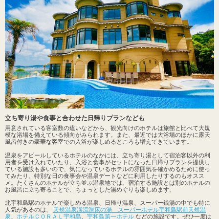
立ち寄り湯や食事と合わせた日帰りプランなども
用意されている客室数の違いなどから、観光向けのホテルは旅館と比べて大規
模な浴場を備えている傾向がみられます。また、最近では大浴場のほかに露天
風呂付きの豪華な客室での入浴が楽しめるところも増えてきています。
温泉をアピールしているホテルのなかには、立ち寄り湯として宿泊客以外の利
用者を受け入れていたり、入浴と食事がセットになった日帰りプランを提供し
ている施設も多いので、気になっているホテルの雰囲気を確かめるために使っ
てみたり、特別な日の食事会や温泉デートなどに利用したりするのもオスス
メ。たくさんのホテルが立ち並ぶ温泉地では、宿泊する施設とは別のホテルの
お風呂に立ち寄ることで、ちょっとした湯めぐりも楽しめます。
北宇和島駅のホテルで楽しめる温泉、日帰り温泉、スーパー銭湯の中でも特に
人気があるのは、
天然温泉渓流滑床の湯 スーパーホテル宇和島駅前天然温
泉
、
ホテルＣＯＲＡＬ宇和島
、
宇和島第一ホテル
などの施設です。ぜひ一度は