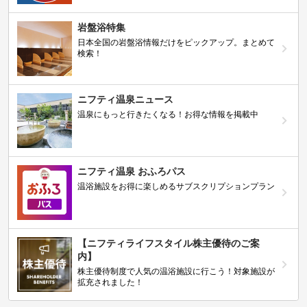
岩盤浴特集
日本全国の岩盤浴情報だけをピックアップ。まとめて
検索！
ニフティ温泉ニュース
温泉にもっと行きたくなる！お得な情報を掲載中
ニフティ温泉 おふろパス
温浴施設をお得に楽しめるサブスクリプションプラン
【ニフティライフスタイル株主優待のご案
内】
株主優待制度で人気の温浴施設に行こう！対象施設が
拡充されました！