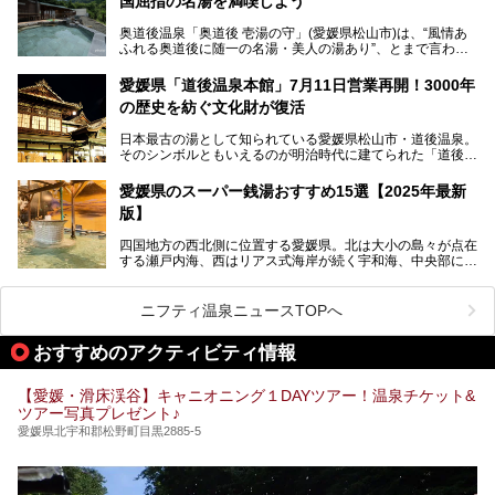
国屈指の名湯を満喫しよう
ナまで種類豊富で広々空間。泉質も温度もバリエーション豊
かで、湯めぐり感覚で楽しめちゃいます。
奥道後温泉「奥道後 壱湯の守」(愛媛県松山市)は、“風情あ
ふれる奥道後に随一の名湯・美人の湯あり”、とまで言われ
る四国屈指の名湯です。最も有名なのが、西日本最大級の大
今回は人気のこの施設の中でも、特におすすめしたい3つの
露天風呂。日々の生活から隔離された非日常感を味わえま
ポイントについて厳選してお届けします。読めばきっと、行
愛媛県「道後温泉本館」7月11日営業再開！3000年
す。
きたくなること間違いなし！
の歴史を紡ぐ文化財が復活
日帰り入浴も可能ですが、宿泊してじっくり楽しむのがベス
日本最古の湯として知られている愛媛県松山市・道後温泉。
ト。今回はニフティ温泉ライターである筆者自ら宿泊し、名
そのシンボルともいえるのが明治時代に建てられた「道後温
物の大露天風呂「翠明の湯」の全浴槽をご紹介。また、パブ
泉本館」です。平成31年1月から約5年半にわたって行って
リックスペース・貸切露天風呂・客室・食事など、多角的に
いた保存修理工事が終わり、いよいよ2024年7月11日から
その魅力をご紹介します！
愛媛県のスーパー銭湯おすすめ15選【2025年最新
全館営業再開となります。
版】
四国地方の西北側に位置する愛媛県。北は大小の島々が点在
する瀬戸内海、西はリアス式海岸が続く宇和海、中央部には
西日本最高峰の石鎚山とその連山に囲まれたバラエティ豊か
な自然と、温暖な気候が魅力の県です。
日本最古の温泉といわれる道後温泉を筆頭に、多くの温泉が
ニフティ温泉ニュースTOPへ
ある愛媛県は、スーパー銭湯も豊富です。中には、中四国地
方を代表する人気の施設も。今回は、愛媛県の誇るスーパー
おすすめのアクティビティ情報
銭湯をピックアップしました。
【愛媛・滑床渓谷】キャニオニング１DAYツアー！温泉チケット&
ツアー写真プレゼント♪
愛媛県北宇和郡松野町目黒2885-5