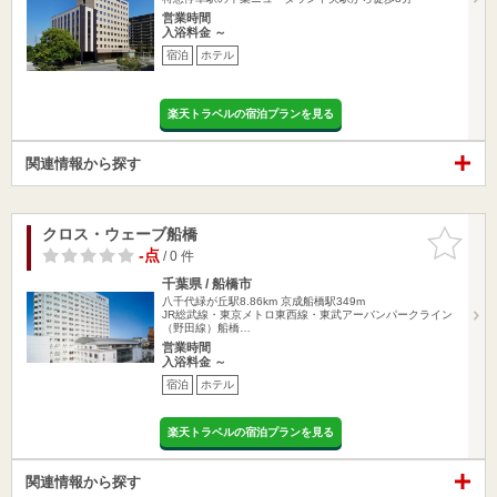
営業時間
入浴料金 ～
宿泊
ホテル
楽天トラベルの宿泊プランを見る
関連情報から探す
クロス・ウェーブ船橋
お気に入
りに追加
-点
/ 0 件
千葉県 / 船橋市
八千代緑が丘駅8.86km
京成船橋駅349m
JR総武線・東京メトロ東西線・東武アーバンパークライン
（野田線）船橋…
営業時間
入浴料金 ～
宿泊
ホテル
楽天トラベルの宿泊プランを見る
関連情報から探す