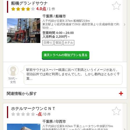
船橋グランドサウナ
お気に入
りに追加
4.0点
/ 1 件
千葉県 / 船橋市
八千代緑が丘駅8.37km
船橋駅219m
東京駅より総武快速線で29分 成田空港より京成線特急で約
50分 …
営業時間 4:00～24:00
入浴料金 2,200円～
日帰り
宿泊
ホテル
楽天トラベルの宿泊プランを見る
駅前サウナはスーパー銭湯に比べて割高というイメージがあり、
宿泊以外では殆ど利用しませんでした。 しかし都内はともかく千
葉…
50代～
女性
関連情報から探す
ホテルマークワンＣＮＴ
お気に入
りに追加
-点
/ 0 件
千葉県 / 印西市
八千代緑が丘駅8.62km
千葉ニュータウン中央駅270m
特急停車駅の千葉ニュータウン中央駅から徒歩3分