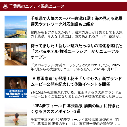
千葉県のニフティ温泉ニュース
千葉県で人気のスーパー銭湯21選！海の見える絶景
露天やテレワーク対応施設もご紹介
都内からもアクセスが良く、週末のお出かけ先としても人気
の千葉県。そんな千葉には、魅力あふれるスーパー銭湯がた
くさんあります。
待ってました！新しい魅力たっぷりの進化を遂げた
「サウナでしっかりととのいたい」「海が見える絶景で非日
「スパ＆ホテル 舞浜ユーラシア」がリニューアル
常を味わいたい」「子連れでも気兼ねなく1日過ごした
い」。
オープン
そんな多様なニーズに応える施設が揃っているため、その日
「スパ＆ホテル 舞浜ユーラシア」の“スパエリア”が、2025
の目的に合った施設がきっと見つかるはずです。
年7月からの大規模リニューアルを経て、2026年1月15日
（木）に再オープン！
さらに最近では、24時間営業で深夜まで滞在できる施設
“AI原田泰造”が登場！花王「サクセス」新ブランド
や、テレワーク・コワーキングスペースを備えた仕事もでき
新設エリアや生まれ変わった浴場・サウナの魅力を、人気キ
るスパも増えており、ただの入浴施設にとどまらない進化を
ムービー公開を記念して体験イベントを開催
ャラクター「ユーラシわん」と一緒にご紹介します。必見の
遂げています。
マル秘情報がたっぷり。ぜひチェックしてみてください！
9月15日から放映されている、花王サクセスの新ブランドム
───
本記事では、人気スーパー銭湯から絶景施設、コワーキング
ービーはもうご覧になりましたか？AI技術で若返った原田泰
提供元：SPA＆HOTEL舞浜ユーラシア【PR】
スペースや休憩スペースが充実した施設、子連れファミリー
造さんが登場して、“前を向くチカラに”というメッセージを
この記事はSPA＆HOTEL舞浜ユーラシアのPRレポート記事
向けの施設など、目的に合わせたおすすめの施設を紹介しま
伝えるムービーです。公開を記念して、スパメッツァおおた
です。
「JFA夢フィールド 幕張温泉 湯楽の里」に行きた
す。
か竜泉寺の湯にて体験イベントを開催。花王サクセスの製品
くなるおススメポイント3選
が無料で試せるチャンスです！
千葉県でスーパー銭湯選びに困った際は、ぜひ参考にしてく
───
ださい。
千葉市美浜区の「JFA夢フィールド 幕張温泉 湯楽の里（以
提供元：花王株式会社【PR】
下、幕張温泉 湯楽の里）」は、東京湾一望の絶景が楽しめ
この記事は花王株式会社商品のPRレポート記事です。