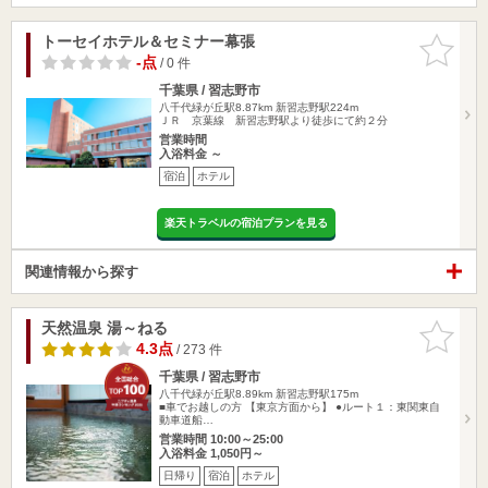
トーセイホテル＆セミナー幕張
お気に入
りに追加
-点
/ 0 件
千葉県 / 習志野市
八千代緑が丘駅8.87km
新習志野駅224m
ＪＲ 京葉線 新習志野駅より徒歩にて約２分
営業時間
入浴料金 ～
宿泊
ホテル
楽天トラベルの宿泊プランを見る
関連情報から探す
天然温泉 湯～ねる
お気に入
りに追加
4.3点
/ 273 件
千葉県 / 習志野市
八千代緑が丘駅8.89km
新習志野駅175m
■車でお越しの方 【東京方面から】 ●ルート１：東関東自
動車道船…
営業時間 10:00～25:00
入浴料金 1,050円～
日帰り
宿泊
ホテル