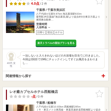
りに追加
4.0点
/ 2 件
千葉県 / 千葉市美浜区
八千代緑が丘駅9.97km
海浜幕張駅633m
最寄駅JR京葉線｢海浜幕張｣駅より徒歩約5分東京方面より
東関東自動車…
営業時間
入浴料金 ～
日帰り
宿泊
ホテル
楽天トラベルの宿泊プランを見る
一泊しないと入りきれないほどの大浴場を目当てに行きました。
今回は2回目で15時にチェックインしてすぐお風呂をまわりま
し…
40代 女
性
関連情報から探す
レオ癒カプセルホテル西船橋店
お気に入
りに追加
-点
/ 0 件
千葉県 / 船橋市
八千代緑が丘駅10.83km
西船橋駅285m
ＪＲ・東京メトロ東西線・東葉高速鉄道西船橋駅より徒歩