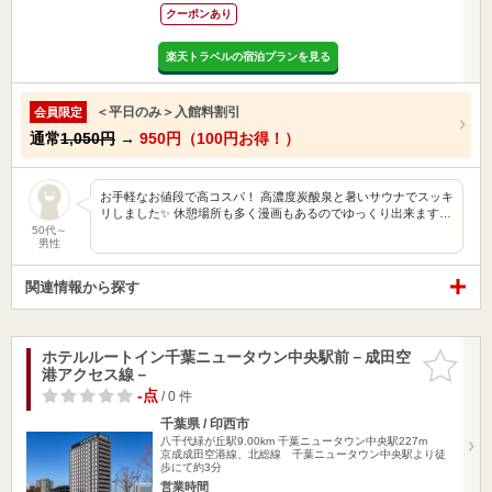
クーポンあり
楽天トラベルの宿泊プランを見る
＜平日のみ＞入館料割引
会員限定
通常
1,050円
→
950円（100円お得！）
お手軽なお値段で高コスパ！ 高濃度炭酸泉と暑いサウナでスッキ
リしました✨ 休憩場所も多く漫画もあるのでゆっくり出来ます…
50代～
男性
関連情報から探す
ホテルルートイン千葉ニュータウン中央駅前－成田空
お気に入
港アクセス線－
りに追加
-点
/ 0 件
千葉県 / 印西市
八千代緑が丘駅9.00km
千葉ニュータウン中央駅227m
京成成田空港線、北総線 千葉ニュータウン中央駅より徒
歩にて約3分
営業時間