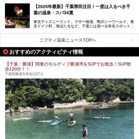
る日帰り温泉です。
設備も天然温泉の露天風呂、サウナ、岩盤浴のほか、高濃度
【2025年最新】千葉県民注目！一度は入るべき千
炭酸泉、海の見えるお休み処や食事処、展望抜群の屋上ま
葉の温泉・スパ34選
で、年代を問わずたっぷり楽しめます。
東京ディズニーランド、マザー牧場、鴨川シーワールド、東
今回は人気のこの施設の中でも、特におススメしたい3つの
京ドイツ村、海ほたるなど、千葉には遊べる有名スポットが
ポイントについて厳選してお届けします。読めばきっと、行
たくさん。そんな千葉県は温泉・スパもすごいんです！千葉
きたくなること間違いなし！
県で生まれ、千葉県で育ち、つい最近まで千葉在住だった私
がお勧めする、一度は入るべき千葉の温泉・スパ34選をま
ニフティ温泉ニュースTOPへ
とめました。
おすすめのアクティビティ情報
【千葉・勝浦】関東のモルディブ勝浦湾をSUPでお散歩！SUP散
歩120分！！
千葉県勝浦市串浜1227-2