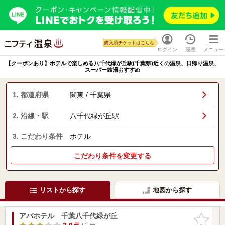
購入済チケットはこちら
ログイン
履歴
メニュー
【クーポンあり】ホテルで楽しめる八千代緑が丘駅(千葉県)近くの温泉、日帰り温泉、
スーパー銭湯おすすめ
1. 都道府県
関東 / 千葉県
2. 沿線・駅
八千代緑が丘駅
3. こだわり条件
ホテル
こだわり条件を変更する
リストから探す
地図から探す
アパホテル 千葉八千代緑が丘
お気に入
りに追加