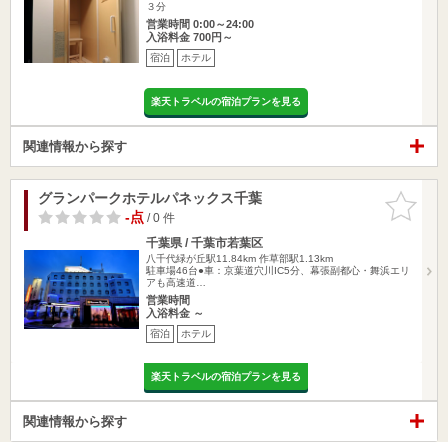
３分
営業時間 0:00～24:00
入浴料金 700円～
宿泊
ホテル
楽天トラベルの宿泊プランを見る
関連情報から探す
グランパークホテルパネックス千葉
お気に入
りに追加
-点
/ 0 件
千葉県 / 千葉市若葉区
八千代緑が丘駅11.84km
作草部駅1.13km
駐車場46台●車：京葉道穴川IC5分、幕張副都心・舞浜エリ
アも高速道…
営業時間
入浴料金 ～
宿泊
ホテル
楽天トラベルの宿泊プランを見る
関連情報から探す