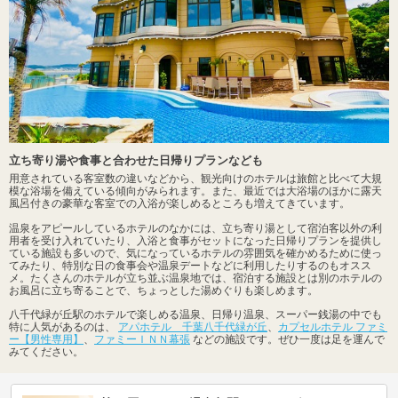
立ち寄り湯や食事と合わせた日帰りプランなども
用意されている客室数の違いなどから、観光向けのホテルは旅館と比べて大規
模な浴場を備えている傾向がみられます。また、最近では大浴場のほかに露天
風呂付きの豪華な客室での入浴が楽しめるところも増えてきています。
温泉をアピールしているホテルのなかには、立ち寄り湯として宿泊客以外の利
用者を受け入れていたり、入浴と食事がセットになった日帰りプランを提供し
ている施設も多いので、気になっているホテルの雰囲気を確かめるために使っ
てみたり、特別な日の食事会や温泉デートなどに利用したりするのもオスス
メ。たくさんのホテルが立ち並ぶ温泉地では、宿泊する施設とは別のホテルの
お風呂に立ち寄ることで、ちょっとした湯めぐりも楽しめます。
八千代緑が丘駅のホテルで楽しめる温泉、日帰り温泉、スーパー銭湯の中でも
特に人気があるのは、
アパホテル 千葉八千代緑が丘
、
カプセルホテル ファミ
ー【男性専用】
、
ファミーＩＮＮ幕張
などの施設です。ぜひ一度は足を運んで
みてください。