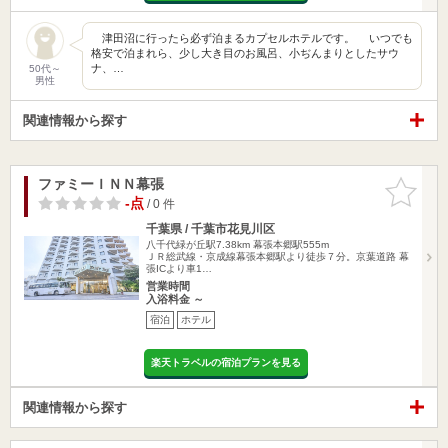
津田沼に行ったら必ず泊まるカプセルホテルです。 いつでも
格安で泊まれら、少し大き目のお風呂、小ぢんまりとしたサウ
ナ、…
50代～
男性
関連情報から探す
ファミーＩＮＮ幕張
お気に入
りに追加
-点
/ 0 件
千葉県 / 千葉市花見川区
八千代緑が丘駅7.38km
幕張本郷駅555m
ＪＲ総武線・京成線幕張本郷駅より徒歩７分。京葉道路 幕
張ICより車1…
営業時間
入浴料金 ～
宿泊
ホテル
楽天トラベルの宿泊プランを見る
関連情報から探す