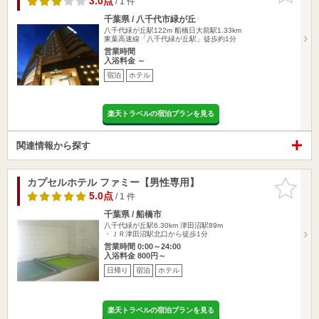
3.0点
/ 1 件
千葉県 / 八千代市緑が丘
八千代緑が丘駅122m
船橋日大前駅1.33km
東葉高速線「八千代緑が丘駅」徒歩約1分
営業時間
入浴料金 ～
宿泊
ホテル
楽天トラベルの宿泊プランを見る
関連情報から探す
カプセルホテル ファミー【男性専用】
お気に入
りに追加
5.0点
/ 1 件
千葉県 / 船橋市
八千代緑が丘駅6.30km
津田沼駅89m
・ＪＲ津田沼駅北口から徒歩1分
営業時間 0:00～24:00
入浴料金 800円～
日帰り
宿泊
ホテル
楽天トラベルの宿泊プランを見る