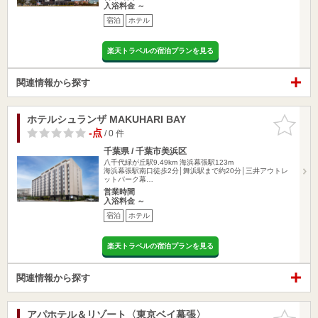
入浴料金 ～
宿泊
ホテル
楽天トラベルの宿泊プランを見る
関連情報から探す
ホテルシュランザ MAKUHARI BAY
お気に入
りに追加
-点
/ 0 件
千葉県 / 千葉市美浜区
八千代緑が丘駅9.49km
海浜幕張駅123m
海浜幕張駅南口徒歩2分│舞浜駅まで約20分│三井アウトレ
ットパーク幕…
営業時間
入浴料金 ～
宿泊
ホテル
楽天トラベルの宿泊プランを見る
関連情報から探す
アパホテル＆リゾート〈東京ベイ幕張〉
お気に入