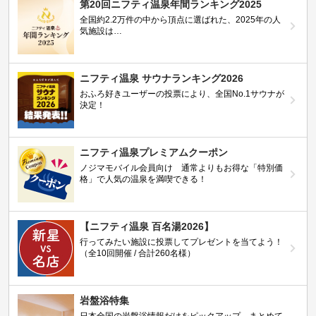
第20回ニフティ温泉年間ランキング2025
全国約2.2万件の中から頂点に選ばれた、2025年の人
気施設は…
ニフティ温泉 サウナランキング2026
おふろ好きユーザーの投票により、全国No.1サウナが
決定！
ニフティ温泉プレミアムクーポン
ノジマモバイル会員向け 通常よりもお得な「特別価
格」で人気の温泉を満喫できる！
【ニフティ温泉 百名湯2026】
行ってみたい施設に投票してプレゼントを当てよう！
（全10回開催 / 合計260名様）
岩盤浴特集