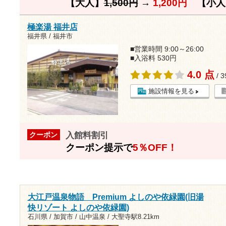
【大人】
1,500円
→
1,200円
【小人
極楽湯 福井店
福井県 / 福井市
■営業時間 9:00～26:00
■入浴料 530円
4.0 点
/ 
施設情報を見る
入館料割引
クーポン
クーポン提示で
5％OFF！
大江戸温泉物語 Premium よしのや依緑園(旧湯
快リゾート よしのや依緑園)
石川県 / 加賀市 / 山中温泉 /
大聖寺駅8.21km