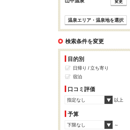
山中温泉
変更
温泉エリア・温泉地を選択
検索条件を変更
目的別
日帰り / 立ち寄り
宿泊
口コミ評価
指定なし
以上
予算
下限なし
～