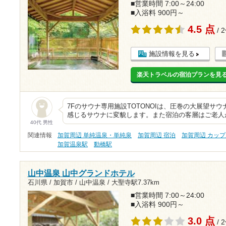
■営業時間 7:00～24:00
■入浴料 900円～
4.5 点
/ 
施設情報を見る
楽天トラベルの宿泊プランを見
7Fのサウナ専用施設TOTONOIは、圧巻の大展望サ
感じるサウナに変貌します。また宿泊の客層はご老人
40代 男性
関連情報
加賀周辺 単純温泉・単純泉
加賀周辺 宿泊
加賀周辺 カッ
加賀温泉駅
動橋駅
山中温泉 山中グランドホテル
石川県 / 加賀市 / 山中温泉 /
大聖寺駅7.37km
■営業時間 7:00～24:00
■入浴料 900円～
3.0 点
/ 