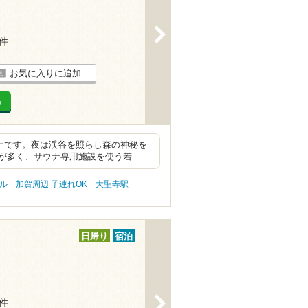
>
2件
お気に入りに追加
る
ウナです。夜は渓谷を照らし森の神秘を
が多く、サウナ専用施設を使う若…
プル
加賀周辺 子連れOK
大聖寺駅
日帰り
宿泊
>
2件