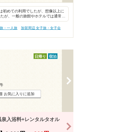
は初めての利用でしたが、想像以上に
したが、一般の旅館やホテルでは通常…
り旅・一人旅
加賀周辺 女子旅・女子会
日帰り
宿泊
>
2件
お気に入りに追加
温泉入浴料+レンタルタオル
>