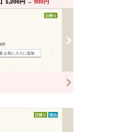
】
1,200円
→
900円
日帰り
>
39件
お気に入りに追加
>
日帰り
宿泊