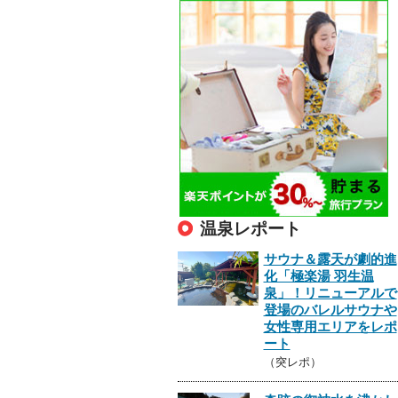
温泉レポート
サウナ＆露天が劇的進
化「極楽湯 羽生温
泉」！リニューアルで
登場のバレルサウナや
女性専用エリアをレポ
ート
（突レポ）