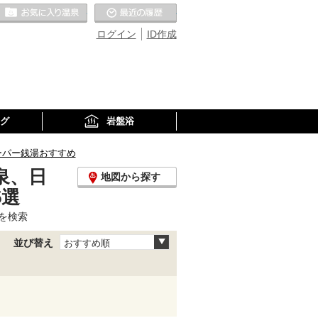
お気に入りの温泉
最近の履歴
ログイン
ID作成
グ
岩盤浴
ーパー銭湯おすすめ
泉、日
地図から探す
5選
を検索
並び替え
おすすめ順