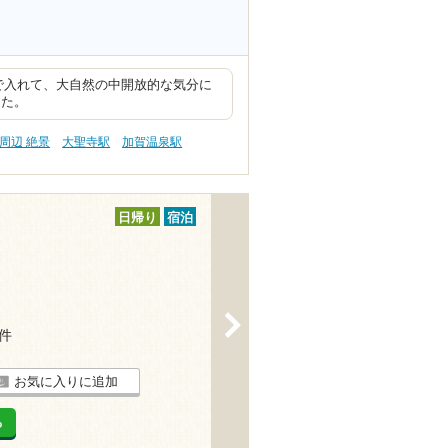
員で入れて、大自然の中開放的な気分に
した。
周辺 絶景
大聖寺駅
加賀温泉駅
日帰り
宿泊
>
4件
お気に入りに追加
る