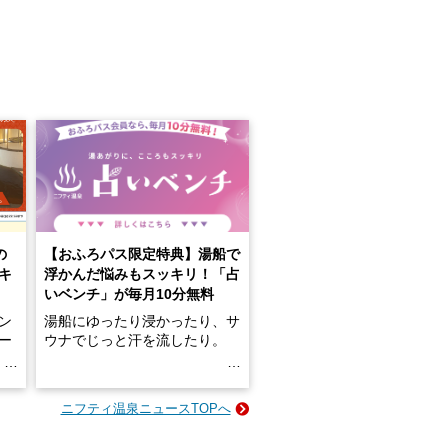
の
【おふろパス限定特典】湯船で
キ
浮かんだ悩みもスッキリ！「占
いベンチ」が毎月10分無料
ン
湯船にゆったり浸かったり、サ
ロー
ウナでじっと汗を流したり。
る
名
e-
ニフティ温泉ニュースTOPへ
い
そんな「一人でぼんやり過ごす
時間」、ふだん後回しにしてい