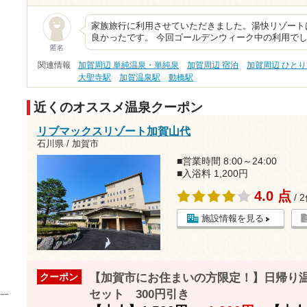
家族旅行に利用させていただきました。湯快リゾート
良かったです。 今回ゴールデンウィーク中の利用で
匿名
関連情報
加賀周辺 単純温泉・単純泉
加賀周辺 宿泊
加賀周辺 ひと
大聖寺駅
加賀温泉駅
動橋駅
近くのオススメ温泉クーポン
リブマックスリゾート加賀山代
石川県 / 加賀市
■営業時間 8:00～24:00
■入浴料 1,200円
4.0 点
/ 
施設情報を見る
【加賀市にお住まいの方限定！】日帰り
クーポン
セット 300円引き