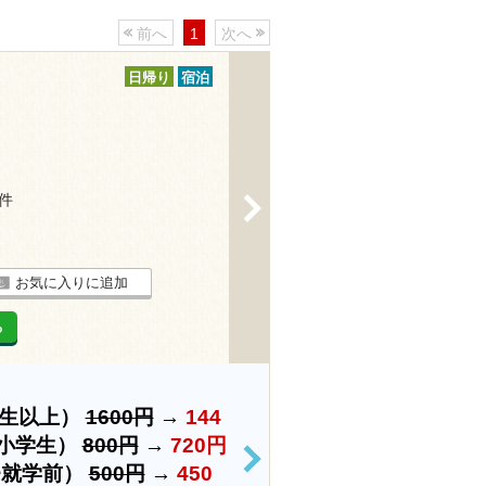
前へ
1
次へ
日帰り
宿泊
5件
>
お気に入りに追加
る
学生以上）
1600円
→
144
小学生）
800円
→
720円
>
~就学前）
500円
→
450