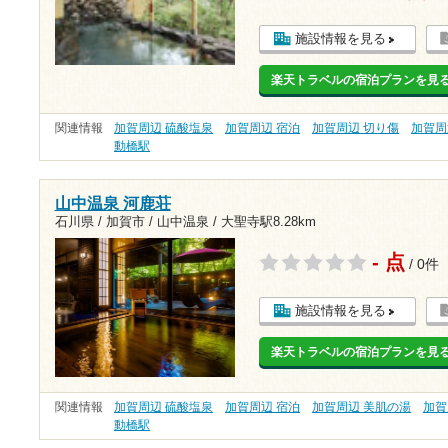
施設情報を見る
楽天トラベルの宿泊プランを見
関連情報
加賀周辺 硫酸塩泉
加賀周辺 宿泊
加賀周辺 切り傷
加賀周
動橋駅
山中温泉 河鹿荘
石川県 / 加賀市 / 山中温泉 /
大聖寺駅8.28km
- 点
/ 0件
施設情報を見る
楽天トラベルの宿泊プランを見
関連情報
加賀周辺 硫酸塩泉
加賀周辺 宿泊
加賀周辺 美肌の湯
加賀
動橋駅