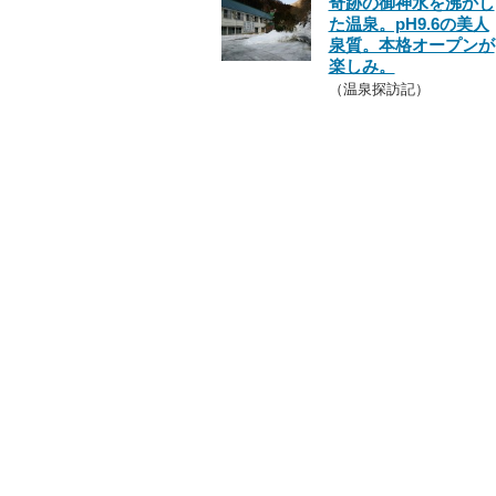
奇跡の御神水を沸かし
た温泉。pH9.6の美人
泉質。本格オープンが
楽しみ。
（温泉探訪記）