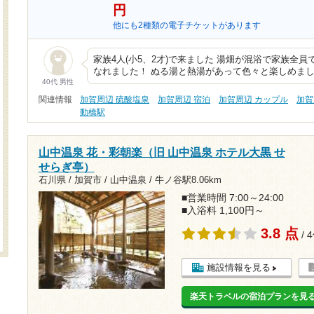
円
他にも2種類の電子チケットがあります
家族4人(小5、2才)で来ました 湯畑が混浴で家族全
なれました！ ぬる湯と熱湯があって色々と楽しめま
40代 男性
関連情報
加賀周辺 硫酸塩泉
加賀周辺 宿泊
加賀周辺 カップル
加賀
動橋駅
山中温泉 花・彩朝楽（旧 山中温泉 ホテル大黒 せ
せらぎ亭）
石川県 / 加賀市 / 山中温泉 /
牛ノ谷駅8.06km
■営業時間 7:00～24:00
■入浴料 1,100円～
3.8 点
/ 
施設情報を見る
楽天トラベルの宿泊プランを見