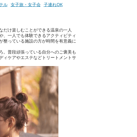
テル
女子旅・女子会
子連れOK
ニフティ温泉の「占いベンチ」
は、そんなあなたの心のつぶや
きをプロの占い師に相談するこ
とができるサービスです。
なだけ楽しむことができる温泉の一人
や、一人でも体験できるアクティビティ
が整っている施設の方が時間を有意義に
ろ。普段頑張っている自分へのご褒美も
おふろパス会員様なら、この特
ディケアやエステなどトリートメントサ
別なひとときを「毎月10分無
料」でご利用いただけます。
お湯で体がほぐれたら、次は占
い師さんとお話しして、心もほ
ぐしてみませんか？