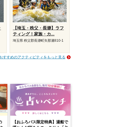
ラ
【埼玉・秩父・長瀞】ラフ
ティング！家族・カ...
埼玉県 秩父郡長瀞町矢那瀬810-1
おすすめのアクティビティをもっと見る
の
【おふろパス限定特典】湯船で