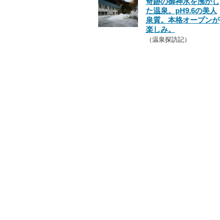
奇跡の御神水を沸かし
た温泉。pH9.6の美人
泉質。本格オープンが
楽しみ。
（温泉探訪記）