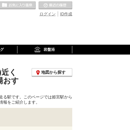
お気に入りの温泉
最近の履歴
ログイン
ID作成
グ
岩盤浴
)近く
地図から探す
湯おす
走る駅です。このページでは姫宮駅から
情報をご紹介します。