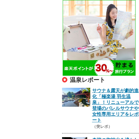
温泉レポート
サウナ＆露天が劇的進
化「極楽湯 羽生温
泉」！リニューアルで
登場のバレルサウナや
女性専用エリアをレポ
ート
（突レポ）