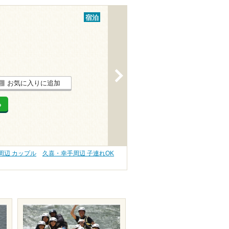
宿泊
>
お気に入りに追加
る
周辺 カップル
久喜・幸手周辺 子連れOK