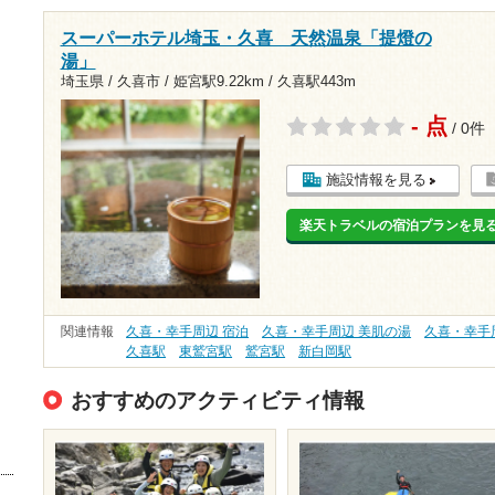
スーパーホテル埼玉・久喜 天然温泉「提燈の
湯」
埼玉県 / 久喜市 /
姫宮駅9.22km
/
久喜駅443m
- 点
/ 0件
施設情報を見る
楽天トラベルの宿泊プランを見
関連情報
久喜・幸手周辺 宿泊
久喜・幸手周辺 美肌の湯
久喜・幸手
久喜駅
東鷲宮駅
鷲宮駅
新白岡駅
おすすめのアクティビティ情報