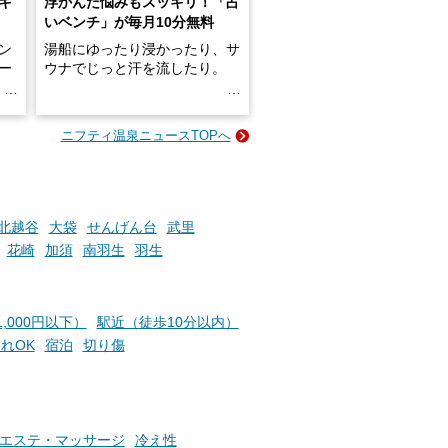
キ
浮かんだ悩みもスッキリ！「占
いベンチ」が毎月10分無料
ン
湯船にゆったり浸かったり、サ
ロー
ウナでじっと汗を流したり。
る
名
e-
ニフティ温泉ニュースTOPへ
い
そんな「一人でぼんやり過ごす
時間」、ふだん後回しにしてい
た「これからのこと」や「ちょ
っとした悩み」が、頭に浮かん
でくることはありませんか？
北越谷
大袋
せんげん台
武里
花崎
加須
南羽生
羽生
お風呂でリラックスしているか
らこそ向き合える、大切な自分
,000円以下）
駅近（徒歩10分以内）
の本音。
れOK
宿泊
切り傷
そんな心のつぶやきを、湯あが
りの温まった心のまま相談でき
たら素敵ですよね。
エステ・マッサージ
冷え性