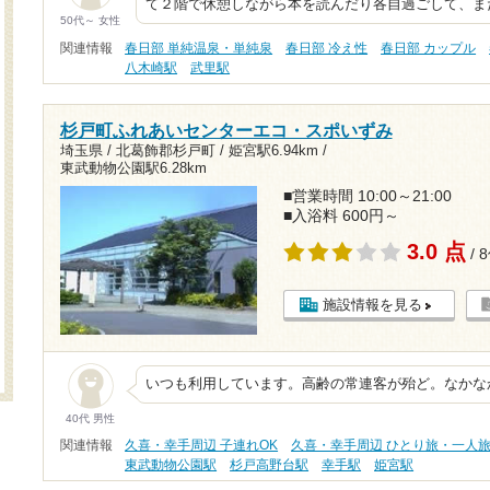
て２階で休憩しながら本を読んだり各自過ごして、ま
50代～ 女性
関連情報
春日部 単純温泉・単純泉
春日部 冷え性
春日部 カップル
八木崎駅
武里駅
杉戸町ふれあいセンターエコ・スポいずみ
埼玉県 / 北葛飾郡杉戸町 /
姫宮駅6.94km
/
東武動物公園駅6.28km
■営業時間 10:00～21:00
■入浴料 600円～
3.0 点
/ 
施設情報を見る
いつも利用しています。高齢の常連客が殆ど。なかな
40代 男性
関連情報
久喜・幸手周辺 子連れOK
久喜・幸手周辺 ひとり旅・一人
東武動物公園駅
杉戸高野台駅
幸手駅
姫宮駅