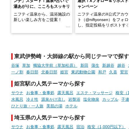
ンチ」スタート！温泉×占いで
選択！Xフォロー＆リポスト
湯あがりに、こころもスッキリ
ャンペーン
ニフティ温泉から、温浴施設の
ニフティ温泉のX公式アカウ
新しい楽しみ方をご提案！
ト（@niftyonsen）をフォ
し、指定投稿をリポストす
温泉で体を癒したあとに、占い
と、抽選で各回26（ふろ）
でこころもスッキリ──そんな
様（合計260名様）に選べる
新体験が楽しめる「占いベン
GIFT500円分をプレゼント
チ」を展開中♨
たします。
東武伊勢崎・大師線の駅から同じテーマで探す
手相やタロットなど気軽に楽し
める占いで、“ととのう”おふろ
谷塚
草加
獨協大学前（草加松原）
新田
蒲生
新越谷
越谷
時間を、もっと特別に。
一ノ割
春日部
北春日部
姫宮
東武動物公園
和戸
久喜
鷲宮
姫宮駅の人気テーマから探す
サウナ
お食事・食事処
露天風呂
エステ・マッサージ
格安（1
水風呂
冷え性
源泉かけ流し
岩盤浴
塩化物泉
カップル
子連
ひとり旅・一人旅
美肌の湯
ホテル
埼玉県の人気テーマから探す
サウナ
お食事・食事処
露天風呂
宿泊
格安（1,000円以下）