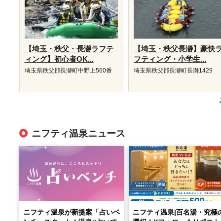
【埼玉・秩父・長瀞ラフテ
【埼玉・秩父長瀞】豪快
ィング】初心者OK...
フティング・小学生...
埼玉県秩父郡長瀞町中野上560番
埼玉県秩父郡長瀞町長瀞1429
ニフティ温泉ニュース
ニフティ温泉が新提案「占いベ
ニフティ温泉|百名湯・究極