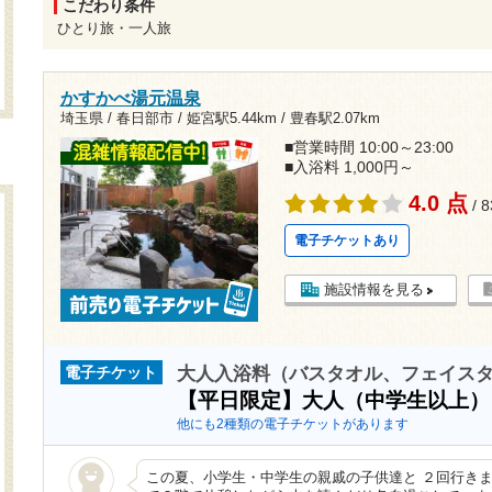
こだわり条件
ひとり旅・一人旅
かすかべ湯元温泉
埼玉県 / 春日部市 /
姫宮駅5.44km
/
豊春駅2.07km
■営業時間 10:00～23:00
■入浴料 1,000円～
4.0 点
/ 
電子チケットあり
施設情報を見る
大人入浴料（バスタオル、フェイス
電子チケット
【平日限定】大人（中学生以上
他にも2種類の電子チケットがあります
この夏、小学生・中学生の親戚の子供達と ２回行きま