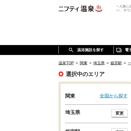
一人旅に
パ、 サ
温浴施設を探す
電
温泉TOP
>
関東
>
埼玉県
>
姫宮駅
>
選択中のエリア
全国から探す
関東
埼玉県
変更