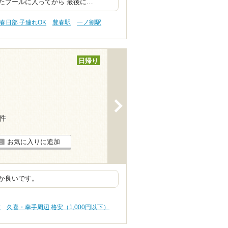
たプールに入ってから 最後に…
春日部 子連れOK
豊春駅
一ノ割駅
日帰り
>
8件
お気に入りに追加
か良いです。
旅
久喜・幸手周辺 格安（1,000円以下）