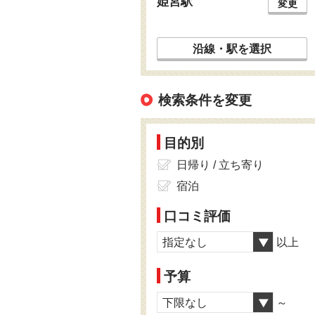
姫宮駅
変更
沿線・駅を選択
検索条件を変更
目的別
日帰り / 立ち寄り
宿泊
口コミ評価
指定なし
以上
予算
下限なし
～