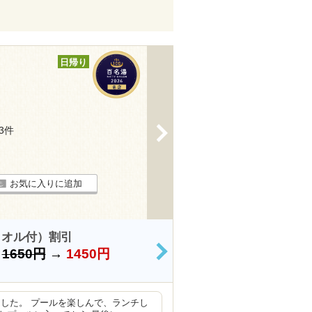
日帰り
>
83件
お気に入りに追加
タオル付）割引
）
1650円
→
1450円
>
した。 プールを楽しんで、ランチし