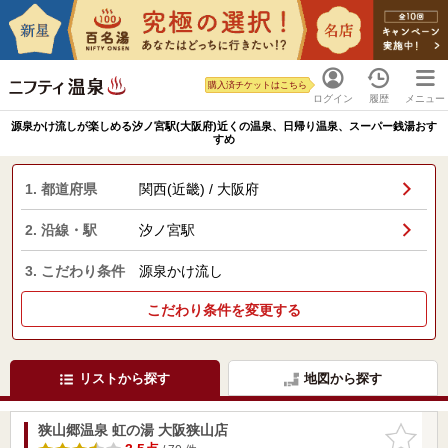
購入済チケットはこちら
ログイン
履歴
メニュー
源泉かけ流しが楽しめる汐ノ宮駅(大阪府)近くの温泉、日帰り温泉、スーパー銭湯おす
すめ
1. 都道府県
関西(近畿) / 大阪府
2. 沿線・駅
汐ノ宮駅
3. こだわり条件
源泉かけ流し
こだわり条件を変更する
リストから探す
地図から探す
狭山郷温泉 虹の湯 大阪狭山店
お気に入
りに追加