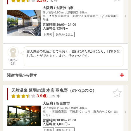
3.5点
/ 70 件
大阪府 / 大阪狭山市
汐ノ宮駅6.90km
北野田駅1.18km
車： ◾️ 阪和自動車道・美原北＆美原南各出口より国道309
号線・…
営業時間 10:00～24:00
入浴料金 920円～
日帰り
源泉かけ流し
露天風呂の景色がとても良く、旅行に来た気分になり、日常を忘
れることができます。また、行きたいです。
50代～
女性
関連情報から探す
天然温泉 延羽の湯 本店 羽曳野（のべはのゆ）
お気に入
りに追加
3.9点
/ 129 件
大阪府 / 羽曳野市
汐ノ宮駅8.23km
駒ヶ谷駅1.40km
車： ・南阪奈道路「羽曳野IC」より、東方向へ２Km（約
５分） …
営業時間 10:00～26:00
入浴料金 1,000円～
日帰り
源泉かけ流し