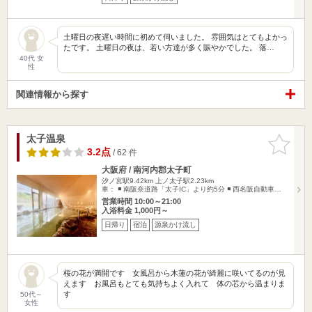
土曜日の夜遅い時間に初めて伺いました。 雰囲気はとてもよかっ
たです。 土曜日の夜は、若い方達が多く賑やかでした。 落…
40代 女
性
関連情報から探す
太子温泉
お気に入
りに追加
3.2点
/ 62 件
大阪府 / 南河内郡太子町
汐ノ宮駅9.42km
上ノ太子駅2.23km
車： ◾️ 南阪奈道路「太子IC」より約5分 ◾️ 西名阪自動車…
営業時間 10:00～21:00
入浴料金 1,000円～
日帰り
宿泊
源泉かけ流し
桜の花が満開です 女風呂から木蓮の花が綺麗に咲いてるのが見
えます お風呂もとても気持ちよく入れて 体の芯から温まりま
す
50代～
女性