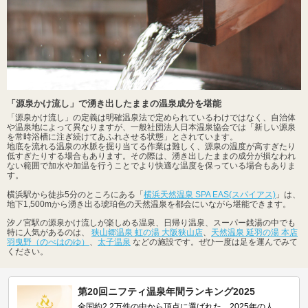
「源泉かけ流し」で湧き出したままの温泉成分を堪能
「源泉かけ流し」の定義は明確温泉法で定められているわけではなく、自治体
や温泉地によって異なりますが、一般社団法人日本温泉協会では「新しい源泉
を常時浴槽に注ぎ続けてあふれさせる状態」とされています。
地底を流れる温泉の水脈を掘り当てる作業は難しく、源泉の温度が高すぎたり
低すぎたりする場合もあります。その際は、湧き出したままの成分が損なわれ
ない範囲で加水や加温を行うことでより快適な温度を保っている場合もありま
す。
横浜駅から徒歩5分のところにある「
横浜天然温泉 SPA EAS(スパイアス)
」は、
地下1,500mから湧き出る琥珀色の天然温泉を都会にいながら堪能できます。
汐ノ宮駅の源泉かけ流しが楽しめる温泉、日帰り温泉、スーパー銭湯の中でも
特に人気があるのは、
狭山郷温泉 虹の湯 大阪狭山店
、
天然温泉 延羽の湯 本店
羽曳野（のべはのゆ）
、
太子温泉
などの施設です。ぜひ一度は足を運んでみて
ください。
第20回ニフティ温泉年間ランキング2025
全国約2.2万件の中から頂点に選ばれた、2025年の人