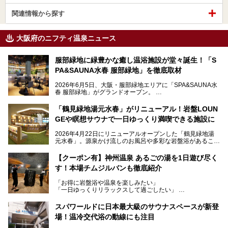
関連情報から探す
大阪府のニフティ温泉ニュース
服部緑地に緑豊かな癒し温浴施設が堂々誕生！「S
PA&SAUNA水春 服部緑地」を徹底取材
2026年6月5日、大阪・服部緑地エリアに「SPA&SAUNA水
春 服部緑地」がグランドオープン。
当初の計画から約5年の時を経て誕生した本施設は、温泉・
「鶴見緑地湯元水春」がリニューアル！岩盤LOUN
サウナ・岩盤浴・フィットネス・ラウンジ・レストランなど
GEや瞑想サウナで一日ゆっくり満喫できる施設に
を融合した、これまでの“水春”のイメージをさらに進化させ
た大型ウェルネス施設です。
2026年4月22日にリニューアルオープンした「鶴見緑地湯
元水春」。源泉かけ流しのお風呂や多彩な岩盤浴があること
今回はオープン前の内覧会に参加し、館内のこだわりポイン
で人気の施設ですが、リニューアルを経てこれまで以上
トを徹底取材してきました。
に“一日中くつろげる場所”としてパワーアップしています。
サウナー注目の3種のサウナや160cmの深水風呂、没入感の
【クーポン有】神州温泉 あるごの湯を1日遊び尽く
高い岩盤浴エリア、日本最大の台数を誇る最新AIフィットネ
す！本場チムジルバンも徹底紹介
今回のリニューアルでは、新たに登場した瞑想サウナをはじ
スマシンなど、見どころ満載の館内を詳しくご紹介します。
め、岩盤浴エリアや休憩スペースの充実、レストランなど、
「お得に岩盤浴や温泉を楽しみたい」
見どころが盛りだくさん。日常の疲れを癒やしたい方はもち
「一日ゆっくりリラックスして過ごしたい」
ろん、休日にゆったり過ごしたい方にもぴったりの内容とな
そんな方におすすめなのが、クーポンを使ってお得に長時間
っています。
利用できる「神州温泉 あるごの湯」です。
スパワールドに日本最大級のサウナスペースが新登
本記事では、そんなリニューアル後の注目ポイントを詳しく
場！温冷交代浴の動線にも注目
あるごの湯は、大阪府豊中市にある日帰り温浴施設で、阪急
紹介します。これから「鶴見緑地湯元水春」に訪れる方や、
宝塚線「三国駅」から徒歩約10分とアクセスも良好です。
より満足度の高い過ごし方をしたい方はぜひお読みくださ