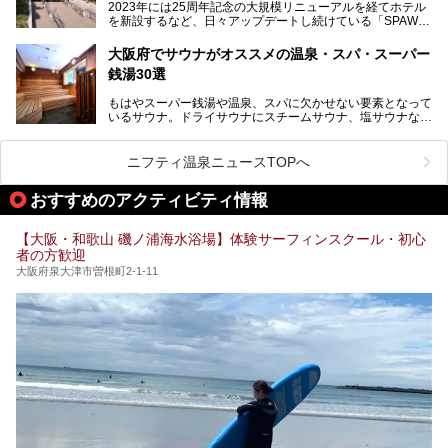
2023年には25周年記念の大規模リニューアルを経てホテル
チムジルバン（岩盤浴）を中心に、発汗・リラックス・漫画
い。
を新設するなど、日々アップデートし続けている「SPAWO
タイムまで満喫できる長時間滞在型の施設なので、一日中ゆ
RLD HOTEL＆RESORT」（以下スパワールド）。
ったりと過ごしたいときにおすすめ。大うちわやタオルによ
そんなスパワールドが2025年11月15日（土）に、新たな浴
る迫力ある熱波パフォーマンスも毎日行われており、“とと
大阪府でサウナがオススメの温泉・スパ・スーパー
室や日本最大級140人収容の大規模サウナを携えてリニュー
のう”体験をしっかり楽しめるのもポイントです。
銭湯30選
アルオープン！浴室である4F・6Fそれぞれにリニューアル
が施されており、その総工費はなんと13.5億円！
さらに館内でくつろぐだけでなく、隣接するビルにはカラオ
もはやスーパー銭湯や温泉、スパに欠かせない要素となって
大規模リニューアルの全容を確認すべく、リニューアルプレ
ケやボウリングといった遊び場もあり、友人同士やカップル
いるサウナ。ドライサウナにスチームサウナ、塩サウナな
オープンイベントに行ってきました！今回はそのリニューア
で“遊び+癒し”の一日を過ごすのにもぴったり。
ど、いくつか異なるタイプが楽しめたり、水風呂や外気浴ス
ル部分の概要をお届けします。
ペース、ロウリュウなど、心ゆくまで楽しむためのサービス
今回は、あるごの湯を訪問し、チムジルバンやお風呂、食事
が充実した施設も多くみられます。
ニフティ温泉ニュースTOPへ
処にいたるまで魅力をたっぷり堪能してきたので、その全容
を詳しく紹介します！
今回はそんなサウナにこだわった、大阪府内のオススメ温
おすすめのアクティビティ情報
泉・銭湯・スパを30件紹介したいと思います！
【大阪・和歌山 磯ノ浦海水浴場】体験サーフィンスクール・初心
者の方歓迎
大阪府泉大津市曽根町2-1-11