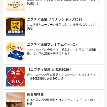
気施設は…
ニフティ温泉 サウナランキング2026
おふろ好きユーザーの投票により、全国No.1サウナが
決定！
ニフティ温泉プレミアムクーポン
ノジマモバイル会員向け 通常よりもお得な「特別価
格」で人気の温泉を満喫できる！
【ニフティ温泉 百名湯2026】
行ってみたい施設に投票してプレゼントを当てよう！
（全10回開催 / 合計260名様）
岩盤浴特集
日本全国の岩盤浴情報だけをピックアップ。まとめて
検索！