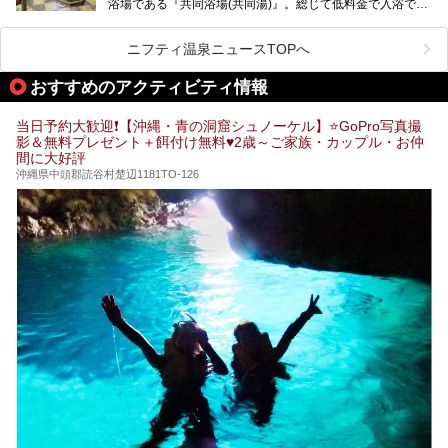
浴場である『共同浴場(共同湯)』。総じて低料金で入浴で
いくつ読めるか、ぜひチャレンジしてみて下さいね！
き、観光的側面よりも生活のためのお風呂の要素が強い点が
特徴です。
共同浴場は全国各地の温泉地にありますが、特に九州地方は
ニフティ温泉ニュースTOPへ
共同湯文化が古くから発展し、質・量ともに大変充実。九州
は“共同湯王国”といっても決して過言では無いでしょう。
おすすめのアクティビティ情報
今回は地元在住の九州の温泉ライターである筆者が過去入浴
した中から、源泉かけ流しと泉質の良さにこだわって九州の
共同浴場を20施設厳選。入浴マナーを守りながら、ぜひ湯
当日予約大歓迎❗【沖縄・青の洞窟シュノーケル】⭐GoPro写真撮
めぐりの参考にされてみて下さい！
影＆無料プレゼント＋餌付け無料♥️2歳～ご家族・カップル・お仲
間に大好評
沖縄県中頭郡読谷村楚辺1181TO-126