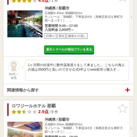
4.0点
/ 1 件
沖縄県 / 那覇市
石嶺駅6.40km
旭橋駅883m
モノレール「旭橋駅」下車徒歩6分（旭橋交差点を東町方
面へまっすぐ）、…
営業時間 9:00～17:00
入浴料金 2,000円～
日帰り
宿泊
源泉かけ流し
楽天トラベルの宿泊プランを見る
1ヶ月間の出張中に数件温泉巡りをして来ました。 こちらの海人
の湯は3500円と高いのですが公式HPよりweb前売り購入す…
50代～
女性
関連情報から探す
ロワジールホテル 那覇
お気に入
りに追加
2.9点
/ 9 件
沖縄県 / 那覇市
石嶺駅6.45km
旭橋駅953m
モノレール「旭橋駅」下車徒歩6分（旭橋交差点を東町方
面へまっすぐ）、…
営業時間 9:00～18:00