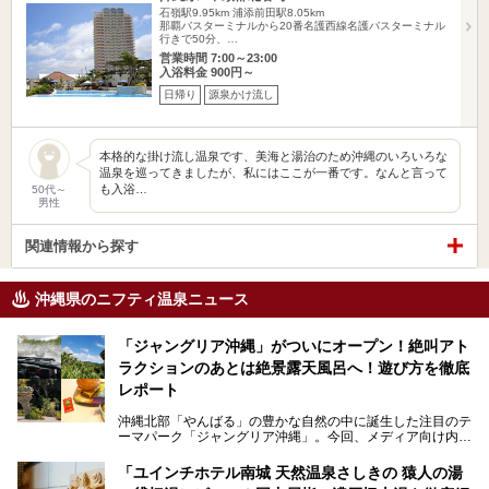
石嶺駅9.95km
浦添前田駅8.05km
那覇バスターミナルから20番名護西線名護バスターミナル
行きで50分、…
営業時間 7:00～23:00
入浴料金 900円～
日帰り
源泉かけ流し
本格的な掛け流し温泉です、美海と湯治のため沖縄のいろいろな
温泉を巡ってきましたが、私にはここが一番です。なんと言って
も入浴…
50代～
男性
関連情報から探す
沖縄県のニフティ温泉ニュース
「ジャングリア沖縄」がついにオープン！絶叫アト
ラクションのあとは絶景露天風呂へ！遊び方を徹底
レポート
沖縄北部「やんばる」の豊かな自然の中に誕生した注目のテ
ーマパーク「ジャングリア沖縄」。今回、メディア向け内覧
会に参加する機会をいただきました！この記事では、ジャン
グリアの全貌をお届けすべく、見どころや料金、アクセス方
「ユインチホテル南城 天然温泉さしきの 猿人の湯
法まで徹底解説していきます。