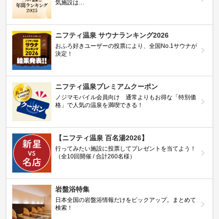
気施設は…
ニフティ温泉 サウナランキング2026
おふろ好きユーザーの投票により、全国No.1サウナが
決定！
ニフティ温泉プレミアムクーポン
ノジマモバイル会員向け 通常よりもお得な「特別価
格」で人気の温泉を満喫できる！
【ニフティ温泉 百名湯2026】
行ってみたい施設に投票してプレゼントを当てよう！
（全10回開催 / 合計260名様）
岩盤浴特集
日本全国の岩盤浴情報だけをピックアップ。まとめて
検索！