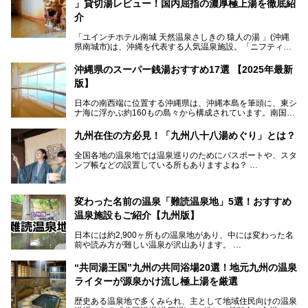
」貸切湯レビュー！国内屈指の濃厚極上湯を徹底紹
介
「ユインチホテル南城 天然温泉さしきの 猿人の湯 」(沖縄
県南城市)は、沖縄を代表する人気温泉施設。「ニフティ温
泉 年間ランキング 2024」の九州・沖縄エリア総合にて第1
位を獲得し、平日・土日にかかわらず多くの常連客や温泉フ
沖縄県のスーパー銭湯おすすめ17選 【2025年最新
ァンが訪れます。
版】
とりわけ貸切湯はお湯の良さに定評があり、コアな温泉ファ
日本の南西端に位置する沖縄県は、沖縄本島を筆頭に、東シ
ンに注目される存在。今回は貸切湯にスポットを当て、その
ナ海に浮かぶ約160もの島々から構成されています。南国な
魅力を徹底解説します。
らではの温暖な気候、カラフルな魚が泳ぐ美しい海、手付か
ずの豊かな自然、独自の歴史や文化など、多くの人を惹きつ
九州在住の方必見！「九州八十八湯めぐり」とは？
けてやまない魅力あふれる観光県です。
全国各地の温泉地では温泉巡りのためにパスポートや、スタ
そんな沖縄県のスーパー銭湯には、ホテル併設などリゾート
ンプ帳などの設置している所もありますよね？
と同時に楽しめる施設が多くあります。日帰りでも旅行気分
その中でも九州には、九州各県の有名な温泉地を巡るための
を味わえる、沖縄のスーパー銭湯をご紹介します。
「九州八十八湯めぐり」があるんです。
九州を回って歩くのはなかなか大変ですが、九州で温泉好き
変わった名前の温泉「難読温泉地」5選！おすすめ
な方ならぜひ参加してみたいスタンプラリーでしょう。
温泉施設もご紹介【九州版】
日本には約2,900ヶ所もの温泉地があり、中には変わった名
前や読み方が難しい温泉が沢山あります。
そこで日本各地にある「難読温泉地」を、地域ごとにクイズ
“共同湯王国”九州の共同浴場20選！地元九州の温泉
形式でご紹介。第５回目(最終回)である今回は、九州地方の
ライターが源泉かけ流し極上湯を厳選
難読温泉地をピックアップしました。
また、各温泉地のおすすめ温泉施設も併せてご紹介します。
歴史ある温泉地で多くみられ、主として地域住民向けの温泉