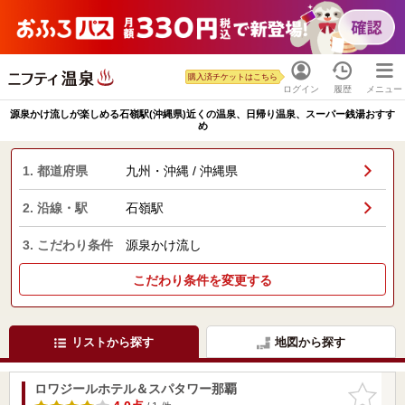
購入済チケットはこちら
ログイン
履歴
メニュー
源泉かけ流しが楽しめる石嶺駅(沖縄県)近くの温泉、日帰り温泉、スーパー銭湯おすす
め
1. 都道府県
九州・沖縄 / 沖縄県
2. 沿線・駅
石嶺駅
3. こだわり条件
源泉かけ流し
こだわり条件を変更する
リストから探す
地図から探す
ロワジールホテル＆スパタワー那覇
お気に入
りに追加