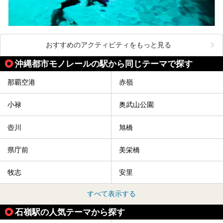
おすすめのアクティビティをもっと見る
沖縄都市モノレールの駅から同じテーマで探す
那覇空港
赤嶺
小禄
奥武山公園
壺川
旭橋
県庁前
美栄橋
牧志
安里
すべて表示する
石嶺駅の人気テーマから探す