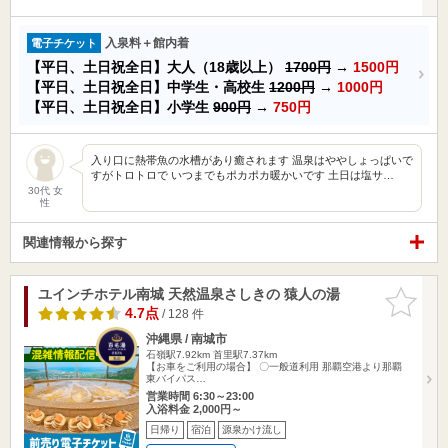
入泉料＋館内着
電子チケット
【平日、土日祝全日】大人（18歳以上）
1700円
→
1500円
【平日、土日祝全日】中学生・高校生
1200円
→
1000円
【平日、土日祝全日】小学生
900円
→
750円
入り口に熱帯魚の水槽があり癒されます 温泉はややしょっぱいで
すがトロトロで いつまでもポカポカ暖かいです 土日は塩サ…
30代 女
性
関連情報から探す
ユインチホテル南城 天然温泉さしきの 猿人の湯
お気に入
りに追加
4.7点
/ 128 件
沖縄県 / 南城市
石嶺駅7.92km
首里駅7.37km
【お車をご利用の場合】 〇一般道利用 那覇空港より那覇
東バイパス…
営業時間 6:30～23:00
入浴料金 2,000円～
日帰り
宿泊
源泉かけ流し