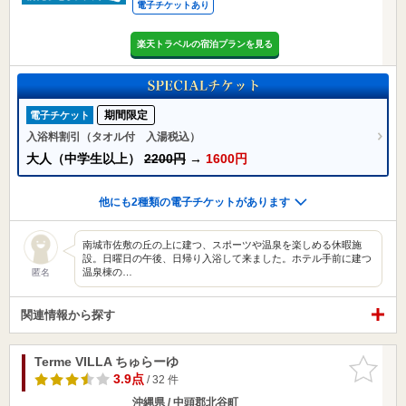
電子チケットあり
楽天トラベルの宿泊プランを見る
期間限定
電子チケット
入浴料割引（タオル付 入湯税込）
大人（中学生以上）
2200円
→
1600円
他にも2種類の電子チケットがあります
南城市佐敷の丘の上に建つ、スポーツや温泉を楽しめる休暇施
設。日曜日の午後、日帰り入浴して来ました。ホテル手前に建つ
温泉棟の…
匿名
関連情報から探す
Terme VILLA ちゅらーゆ
お気に入
りに追加
3.9点
/ 32 件
沖縄県 / 中頭郡北谷町