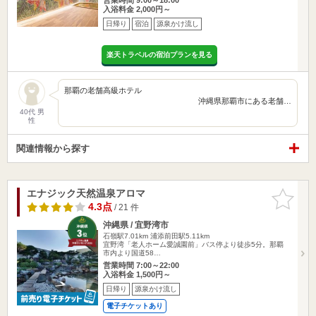
入浴料金 2,000円～
日帰り
宿泊
源泉かけ流し
楽天トラベルの宿泊プランを見る
那覇の老舗高級ホテル
沖縄県那覇市にある老舗…
40代 男
性
関連情報から探す
エナジック天然温泉アロマ
お気に入
りに追加
4.3点
/ 21 件
沖縄県 / 宜野湾市
石嶺駅7.01km
浦添前田駅5.11km
宜野湾「老人ホーム愛誠園前」バス停より徒歩5分。那覇
市内より国道58…
営業時間 7:00～22:00
入浴料金 1,500円～
日帰り
源泉かけ流し
電子チケットあり