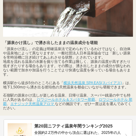
「源泉かけ流し」で湧き出したままの温泉成分を堪能
「源泉かけ流し」の定義は明確温泉法で定められているわけではなく、自治体
や温泉地によって異なりますが、一般社団法人日本温泉協会では「新しい源泉
を常時浴槽に注ぎ続けてあふれさせる状態」とされています。
地底を流れる温泉の水脈を掘り当てる作業は難しく、源泉の温度が高すぎたり
低すぎたりする場合もあります。その際は、湧き出したままの成分が損なわれ
ない範囲で加水や加温を行うことでより快適な温度を保っている場合もありま
す。
横浜駅から徒歩5分のところにある「
横浜天然温泉 SPA EAS(スパイアス)
」は、
地下1,500mから湧き出る琥珀色の天然温泉を都会にいながら堪能できます。
石嶺駅の源泉かけ流しが楽しめる温泉、日帰り温泉、スーパー銭湯の中でも特
に人気があるのは、
ロワジールホテル＆スパタワー那覇
、
ロワジールホテル 那
覇
、
エナジック天然温泉アロマ
などの施設です。ぜひ一度は足を運んでみてく
ださい。
第20回ニフティ温泉年間ランキング2025
全国約2.2万件の中から頂点に選ばれた、2025年の人