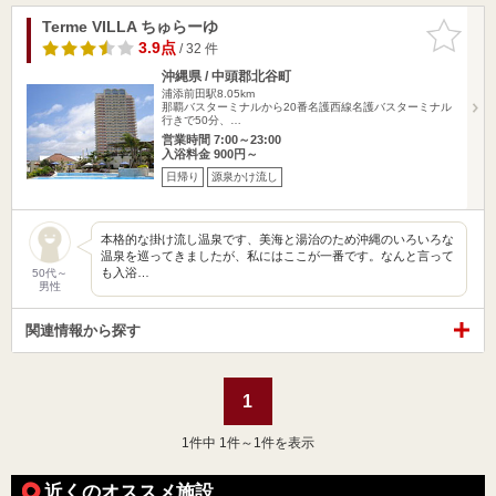
Terme VILLA ちゅらーゆ
お気に入
りに追加
3.9点
/ 32 件
沖縄県 / 中頭郡北谷町
浦添前田駅8.05km
那覇バスターミナルから20番名護西線名護バスターミナル
行きで50分、…
営業時間 7:00～23:00
入浴料金 900円～
日帰り
源泉かけ流し
本格的な掛け流し温泉です、美海と湯治のため沖縄のいろいろな
温泉を巡ってきましたが、私にはここが一番です。なんと言って
も入浴…
50代～
男性
関連情報から探す
1
1
件中 1件～1件を表示
近くのオススメ施設