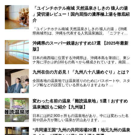
会に参加する機会をいただきました！この記事では、ジャン
グリアの全貌をお届けすべく、見どころや料金、アクセス方
「ユインチホテル南城 天然温泉さしきの 猿人の湯
法まで徹底解説していきます。
」貸切湯レビュー！国内屈指の濃厚極上湯を徹底紹
介
「ユインチホテル南城 天然温泉さしきの 猿人の湯 」(沖縄
県南城市)は、沖縄を代表する人気温泉施設。「ニフティ温
泉 年間ランキング 2024」の九州・沖縄エリア総合にて第1
位を獲得し、平日・土日にかかわらず多くの常連客や温泉フ
沖縄県のスーパー銭湯おすすめ17選 【2025年最新
ァンが訪れます。
版】
とりわけ貸切湯はお湯の良さに定評があり、コアな温泉ファ
日本の南西端に位置する沖縄県は、沖縄本島を筆頭に、東シ
ンに注目される存在。今回は貸切湯にスポットを当て、その
ナ海に浮かぶ約160もの島々から構成されています。南国な
魅力を徹底解説します。
らではの温暖な気候、カラフルな魚が泳ぐ美しい海、手付か
ずの豊かな自然、独自の歴史や文化など、多くの人を惹きつ
九州在住の方必見！「九州八十八湯めぐり」とは？
けてやまない魅力あふれる観光県です。
全国各地の温泉地では温泉巡りのためにパスポートや、スタ
そんな沖縄県のスーパー銭湯には、ホテル併設などリゾート
ンプ帳などの設置している所もありますよね？
と同時に楽しめる施設が多くあります。日帰りでも旅行気分
その中でも九州には、九州各県の有名な温泉地を巡るための
を味わえる、沖縄のスーパー銭湯をご紹介します。
「九州八十八湯めぐり」があるんです。
九州を回って歩くのはなかなか大変ですが、九州で温泉好き
変わった名前の温泉「難読温泉地」5選！おすすめ
な方ならぜひ参加してみたいスタンプラリーでしょう。
温泉施設もご紹介【九州版】
日本には約2,900ヶ所もの温泉地があり、中には変わった名
前や読み方が難しい温泉が沢山あります。
そこで日本各地にある「難読温泉地」を、地域ごとにクイズ
“共同湯王国”九州の共同浴場20選！地元九州の温泉
形式でご紹介。第５回目(最終回)である今回は、九州地方の