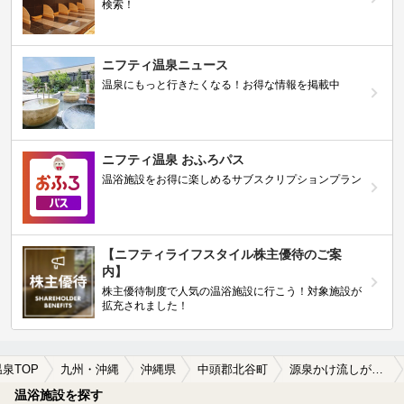
検索！
ニフティ温泉ニュース
温泉にもっと行きたくなる！お得な情報を掲載中
ニフティ温泉 おふろパス
温浴施設をお得に楽しめるサブスクリプションプラン
【ニフティライフスタイル株主優待のご案
内】
株主優待制度で人気の温浴施設に行こう！対象施設が
拡充されました！
温泉TOP
九州・沖縄
沖縄県
中頭郡北谷町
源泉かけ流しが楽しめる中頭郡北谷町の温泉、日帰り温泉、スーパー銭湯おすすめ
温浴施設を探す