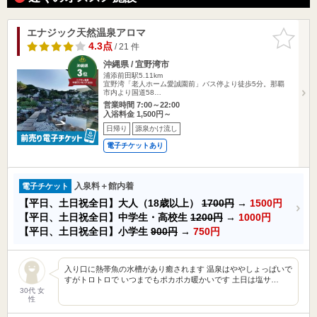
エナジック天然温泉アロマ
お気に入
りに追加
4.3点
/ 21 件
沖縄県 / 宜野湾市
浦添前田駅5.11km
宜野湾「老人ホーム愛誠園前」バス停より徒歩5分。那覇
市内より国道58…
営業時間 7:00～22:00
入浴料金 1,500円～
日帰り
源泉かけ流し
電子チケットあり
入泉料＋館内着
電子チケット
【平日、土日祝全日】大人（18歳以上）
1700円
→
1500円
【平日、土日祝全日】中学生・高校生
1200円
→
1000円
【平日、土日祝全日】小学生
900円
→
750円
入り口に熱帯魚の水槽があり癒されます 温泉はややしょっぱいで
すがトロトロで いつまでもポカポカ暖かいです 土日は塩サ…
30代 女
性