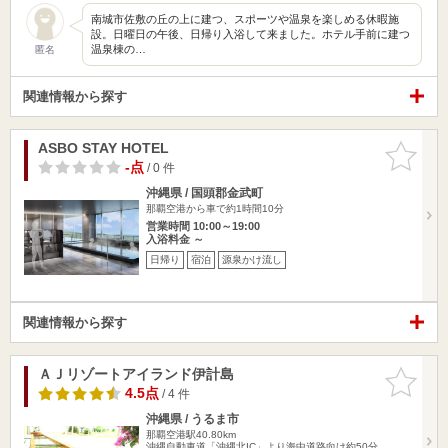
南城市佐敷の丘の上に建つ、スポーツや温泉を楽しめる休暇施
設。日曜日の午後、日帰り入浴して来ました。ホテル手前に建つ
温泉棟の…
匿名
関連情報から探す
ASBO STAY HOTEL
お気に入
りに追加
-点
/ 0 件
沖縄県 / 国頭郡金武町
那覇空港から車で約1時間10分
営業時間 10:00～19:00
入浴料金 ～
日帰り
宿泊
源泉かけ流し
関連情報から探す
ＡＪリゾートアイランド伊計島
お気に入
りに追加
4.5点
/ 4 件
沖縄県 / うるま市
那覇空港駅40.80km
沖縄自動車道「沖縄北IC」より海中道路向け約50分