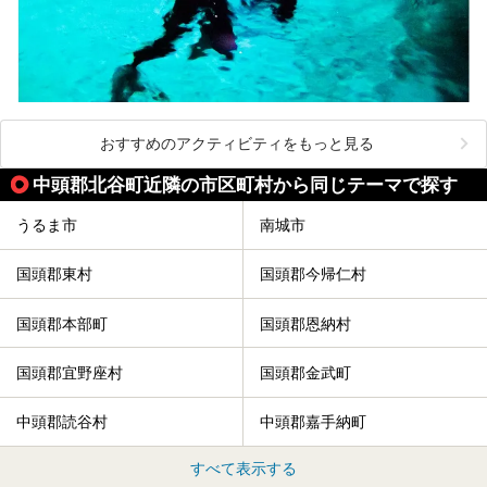
おすすめのアクティビティをもっと見る
中頭郡北谷町近隣の市区町村から同じテーマで探す
うるま市
南城市
国頭郡東村
国頭郡今帰仁村
国頭郡本部町
国頭郡恩納村
国頭郡宜野座村
国頭郡金武町
中頭郡読谷村
中頭郡嘉手納町
すべて表示する