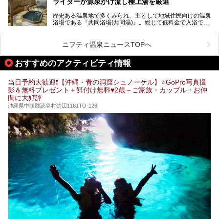
ライターが源泉かけ流し極上湯を厳選
難読温泉地をピックアップしました。
また、各温泉地のおすすめ温泉施設も併せてご紹介します。
歴史ある温泉地で多くみられ、主として地域住民向けの温泉
浴場である『共同浴場(共同湯)』。総じて低料金で入浴で
いくつ読めるか、ぜひチャレンジしてみて下さいね！
き、観光的側面よりも生活のためのお風呂の要素が強い点が
特徴です。
共同浴場は全国各地の温泉地にありますが、特に九州地方は
ニフティ温泉ニュースTOPへ
共同湯文化が古くから発展し、質・量ともに大変充実。九州
は“共同湯王国”といっても決して過言では無いでしょう。
おすすめのアクティビティ情報
今回は地元在住の九州の温泉ライターである筆者が過去入浴
した中から、源泉かけ流しと泉質の良さにこだわって九州の
共同浴場を20施設厳選。入浴マナーを守りながら、ぜひ湯
当日予約大歓迎❗【沖縄・青の洞窟シュノーケル】⭐GoPro写真撮
めぐりの参考にされてみて下さい！
影＆無料プレゼント＋餌付け無料♥️2歳～ご家族・カップル・お仲
間に大好評
沖縄県中頭郡読谷村楚辺1181TO-126