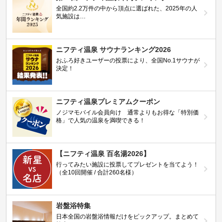
全国約2.2万件の中から頂点に選ばれた、2025年の人
気施設は…
ニフティ温泉 サウナランキング2026
おふろ好きユーザーの投票により、全国No.1サウナが
決定！
ニフティ温泉プレミアムクーポン
ノジマモバイル会員向け 通常よりもお得な「特別価
格」で人気の温泉を満喫できる！
【ニフティ温泉 百名湯2026】
行ってみたい施設に投票してプレゼントを当てよう！
（全10回開催 / 合計260名様）
岩盤浴特集
日本全国の岩盤浴情報だけをピックアップ。まとめて