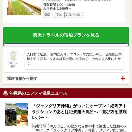
営業時間 6:00～23:00
入浴料金 1,200円～
日帰り
宿泊
源泉かけ流し
楽天トラベルの宿泊プランを見る
入口前に足湯。 館内に入り、フロントで支払いをし、温泉施設の
鍵を受け取る。タオルは脱衣場にあるので、そのまま温泉に向か
う…
50代～
男性
関連情報から探す
沖縄県のニフティ温泉ニュース
「ジャングリア沖縄」がついにオープン！絶叫アト
ラクションのあとは絶景露天風呂へ！遊び方を徹底
レポート
沖縄北部「やんばる」の豊かな自然の中に誕生した注目のテ
ーマパーク「ジャングリア沖縄」。今回、メディア向け内覧