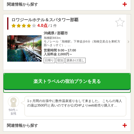
関連情報から探す
ロワジールホテル＆スパタワー那覇
お気に入
りに追加
4.0点
/ 1 件
沖縄県 / 那覇市
旭橋駅883m
モノレール「旭橋駅」下車徒歩6分（旭橋交差点を東町方
面へまっすぐ）、…
営業時間 9:00～17:00
入浴料金 2,000円～
日帰り
宿泊
源泉かけ流し
楽天トラベルの宿泊プランを見る
1ヶ月間の出張中に数件温泉巡りをして来ました。 こちらの海人
の湯は3500円と高いのですが公式HPよりweb前売り購入す…
50代～
女性
関連情報から探す