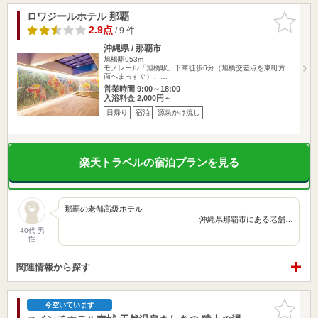
ロワジールホテル 那覇
お気に入
りに追加
2.9点
/ 9 件
沖縄県 / 那覇市
旭橋駅953m
モノレール「旭橋駅」下車徒歩6分（旭橋交差点を東町方
面へまっすぐ）、…
営業時間 9:00～18:00
入浴料金 2,000円～
日帰り
宿泊
源泉かけ流し
楽天トラベルの宿泊プランを見る
那覇の老舗高級ホテル
沖縄県那覇市にある老舗…
40代 男
性
関連情報から探す
お気に入
今空いています
りに追加