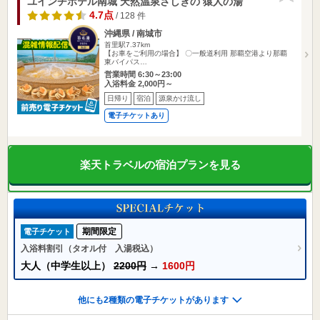
ユインチホテル南城 天然温泉さしきの 猿人の湯
4.7点
/ 128 件
沖縄県 / 南城市
首里駅7.37km
【お車をご利用の場合】 〇一般道利用 那覇空港より那覇
東バイパス…
営業時間 6:30～23:00
入浴料金 2,000円～
日帰り
宿泊
源泉かけ流し
電子チケットあり
楽天トラベルの宿泊プランを見る
期間限定
電子チケット
入浴料割引（タオル付 入湯税込）
大人（中学生以上）
2200円
→
1600円
他にも2種類の電子チケットがあります