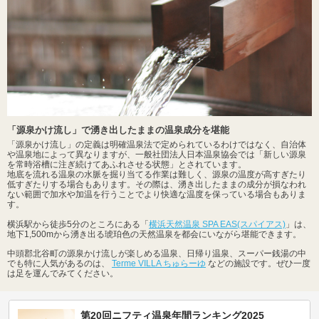
「源泉かけ流し」で湧き出したままの温泉成分を堪能
「源泉かけ流し」の定義は明確温泉法で定められているわけではなく、自治体
や温泉地によって異なりますが、一般社団法人日本温泉協会では「新しい源泉
を常時浴槽に注ぎ続けてあふれさせる状態」とされています。
地底を流れる温泉の水脈を掘り当てる作業は難しく、源泉の温度が高すぎたり
低すぎたりする場合もあります。その際は、湧き出したままの成分が損なわれ
ない範囲で加水や加温を行うことでより快適な温度を保っている場合もありま
す。
横浜駅から徒歩5分のところにある「
横浜天然温泉 SPA EAS(スパイアス)
」は、
地下1,500mから湧き出る琥珀色の天然温泉を都会にいながら堪能できます。
中頭郡北谷町の源泉かけ流しが楽しめる温泉、日帰り温泉、スーパー銭湯の中
でも特に人気があるのは、
Terme VILLA ちゅらーゆ
などの施設です。ぜひ一度
は足を運んでみてください。
第20回ニフティ温泉年間ランキング2025