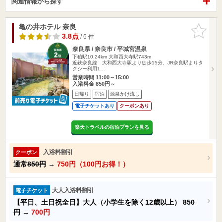
関連情報から探す
亀の井ホテル 奈良
お気に入
りに追加
3.8点
/ 6 件
奈良県 / 奈良市 / 平城宮温泉
下狛駅10.24km
大和西大寺駅743m
近鉄奈良線 大和西大寺駅より徒歩15分、JR奈良駅よりタ
クシー利用1…
営業時間 11:00～15:00
入浴料金 850円～
日帰り
宿泊
源泉かけ流し
電子チケットあり
クーポンあり
楽天トラベルの宿泊プランを見る
入浴料割引
クーポン
通常
850円
→
750円（100円お得！）
大人入浴料割引
電子チケット
【平日、土日祝全日】大人（小学生を除く12歳以上）
850
円
→
700円