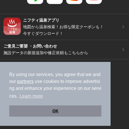
ニフティ温泉アプリ
地図から温泉検索！お得な限定クーポンも！
今すぐダウンロード！
ご意見ご要望 ・お問い合わせ
施設データの新規追加や修正依頼もこちらから
スマートフォン
/
PC
加盟店募集（資料請求）
広告出稿のご案内
By using our services, you agree that we and
our
partners
use cookies to improve advertisi
利用規約
ライフスタイルMEMBERS+規約
ng and enhance your experience on our servi
特定商取引法に基づく表記
ヘルプ
採用情報
ces.
Learn more
運営会社
個人情報保護ポリシー
©NIFTY Lifestyle Co., Ltd.
OK