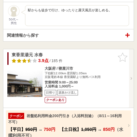
駅からも徒歩で行け、ゆったりと露天風呂が楽しめる。
50代～
男性
関連情報から探す
東香里湯元 水春
お気に入
りに追加
3.9点
/ 185 件
大阪府 / 寝屋川市
下狛駅12.00km
星田駅1.05km
京阪電鉄本線 香里園駅より無料バス利用
営業時間 9:00～25:00
入浴料金 1,000円～
日帰り
源泉かけ流し
クーポンあり
岩盤処利用料金200円引き（入浴料別途）（8/11～16利用
クーポン
不可）
【平日】
950円
→
750円
【土日祝】
1,050円
→
850円
（水
曜利用不可）