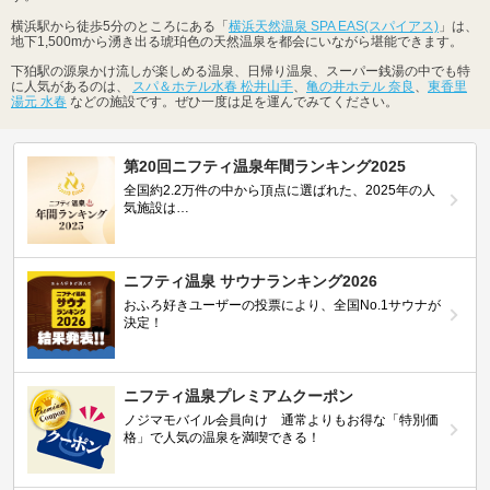
横浜駅から徒歩5分のところにある「
横浜天然温泉 SPA EAS(スパイアス)
」は、
地下1,500mから湧き出る琥珀色の天然温泉を都会にいながら堪能できます。
下狛駅の源泉かけ流しが楽しめる温泉、日帰り温泉、スーパー銭湯の中でも特
に人気があるのは、
スパ＆ホテル水春 松井山手
、
亀の井ホテル 奈良
、
東香里
湯元 水春
などの施設です。ぜひ一度は足を運んでみてください。
第20回ニフティ温泉年間ランキング2025
全国約2.2万件の中から頂点に選ばれた、2025年の人
気施設は…
ニフティ温泉 サウナランキング2026
おふろ好きユーザーの投票により、全国No.1サウナが
決定！
ニフティ温泉プレミアムクーポン
ノジマモバイル会員向け 通常よりもお得な「特別価
格」で人気の温泉を満喫できる！