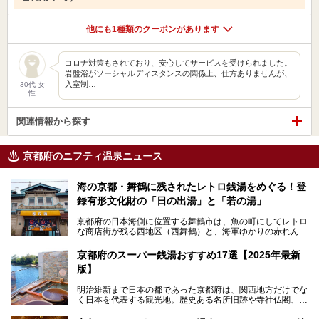
他にも1種類のクーポンがあります
コロナ対策もされており、安心してサービスを受けられました。
岩盤浴がソーシャルディスタンスの関係上、仕方ありませんが、
入室制…
30代 女
性
関連情報から探す
京都府のニフティ温泉ニュース
海の京都・舞鶴に残されたレトロ銭湯をめぐる！登
録有形文化財の「日の出湯」と「若の湯」
京都府の日本海側に位置する舞鶴市は、魚の町にしてレトロ
な商店街が残る西地区（西舞鶴）と、海軍ゆかりの赤れんが
パークや海上自衛隊施設のある東地区（東舞鶴）に分けられ
ます。今回案内するのは西地区に今も残る2軒の銭湯「日の
京都府のスーパー銭湯おすすめ17選【2025年最新
出湯」と「若の湯」。いずれも国の登録有形文化財に指定さ
版】
れた歴史ある建物でありながら、今も現役のお風呂屋さんで
す。
明治維新まで日本の都であった京都府は、関西地方だけでな
く日本を代表する観光地。歴史ある名所旧跡や寺社仏閣、そ
漁師町や商店街で働く人々を支えてきたこの2軒の銭湯とと
して古都ならではの文化が魅力です。
もに、立ち寄りたい舞鶴の観光スポットや温浴施設を紹介し