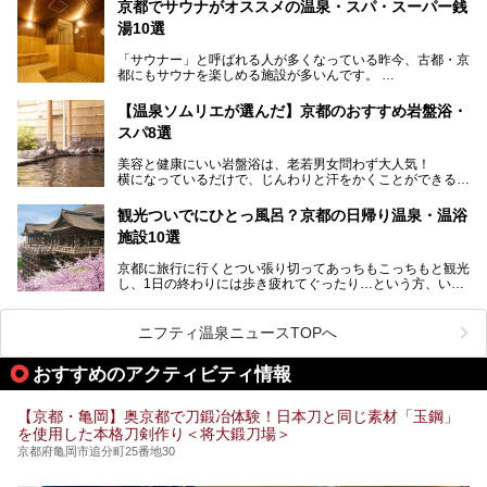
ます。
京都でサウナがオススメの温泉・スパ・スーパー銭
今回は、そんな京都府で2025年現在おすすめのスーパー銭
湯10選
湯を紹介します。
───
有名な観光名所のすぐ近くにある日帰り入浴施設から、山間
提供元：京都府舞鶴市【PR】
「サウナー」と呼ばれる人が多くなっている昨今、古都・京
部でレジャー気分を満喫できる温泉施設まで、好みのスーパ
この記事は京都府舞鶴市のPR記事です。
都にもサウナを楽しめる施設が多いんです。
ー銭湯を探してみてくださいね。
自分の好きなサウナを探すのもいいですが、さまざまなサウ
【温泉ソムリエが選んだ】京都のおすすめ岩盤浴・
ナを体感してみたいですよね。
スパ8選
今回は京都府の中心や郊外、温泉地にある施設など、サウナ
美容と健康にいい岩盤浴は、老若男女問わず大人気！
のある温浴施設を紹介します。
横になっているだけで、じんわりと汗をかくことができるの
で、簡単にデトックスができますよ♪
ぜひ参考にして、京都府の方や、観光に出かけた時などにサ
ウナを楽しみましょう！
観光ついでにひとっ風呂？京都の日帰り温泉・温浴
地元の方はもちろん、旅先としても人気の京都。
施設10選
観光のついでに岩盤浴のある温泉に浸かってリフレッシュす
るのも良さそうですね！
京都に旅行に行くとつい張り切ってあっちもこっちもと観光
し、1日の終わりには歩き疲れてぐったり…という方、いま
今回は京都にある岩盤浴のある施設をピックアップしてご紹
せんか？（私です）
介します！
そんな疲れた身体には温泉です！京都には、市内にも郊外に
も素晴らしい温泉がたくさんあります。そこで、日帰り利用
ニフティ温泉ニュースTOPへ
できるおすすめの温泉・温浴施設をまとめてみました。
おすすめのアクティビティ情報
【京都・亀岡】奥京都で刀鍛冶体験！日本刀と同じ素材「玉鋼」
を使用した本格刀剣作り＜将大鍛刀場＞
京都府亀岡市追分町25番地30