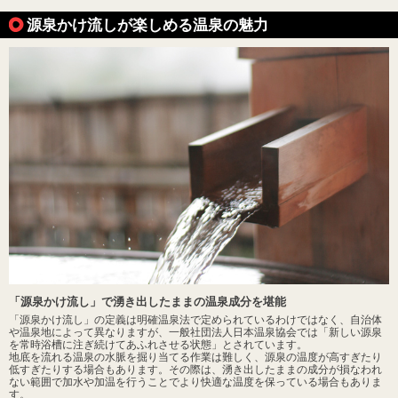
源泉かけ流しが楽しめる温泉の魅力
「源泉かけ流し」で湧き出したままの温泉成分を堪能
「源泉かけ流し」の定義は明確温泉法で定められているわけではなく、自治体
や温泉地によって異なりますが、一般社団法人日本温泉協会では「新しい源泉
を常時浴槽に注ぎ続けてあふれさせる状態」とされています。
地底を流れる温泉の水脈を掘り当てる作業は難しく、源泉の温度が高すぎたり
低すぎたりする場合もあります。その際は、湧き出したままの成分が損なわれ
ない範囲で加水や加温を行うことでより快適な温度を保っている場合もありま
す。