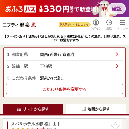
購入済チケットはこちら
ログイン
履歴
メニュー
【クーポンあり】源泉かけ流しが楽しめる下狛駅(京都府)近くの温泉、日帰り温泉、ス
ーパー銭湯おすすめ
1. 都道府県
関西(近畿) / 京都府
2. 沿線・駅
下狛駅
3. こだわり条件
源泉かけ流し
こだわり条件を変更する
リストから探す
地図から探す
スパ＆ホテル水春 松井山手
お気に入
りに追加