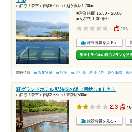
テル
山口県 / 萩市 /
萩駅6.07km
/
越ケ浜駅1.70km
■営業時間 15:30～20:00
■入浴料 1,000円～
- 点
/ 0件
施設情報を見る
楽天トラベルの宿泊プランを見
関連情報
萩 塩化物泉
萩 宿泊
萩 切り傷
萩 冷え性
越ケ浜駅
東
萩グランドホテル 弘法寺の湯（閉館しました）
山口県 / 萩市 /
萩駅2.53km
/
東萩駅590m
2.3 点
/ 
施設情報を見る