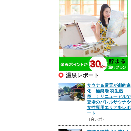
温泉レポート
サウナ＆露天が劇的進
化「極楽湯 羽生温
泉」！リニューアルで
登場のバレルサウナや
女性専用エリアをレポ
ート
（突レポ）