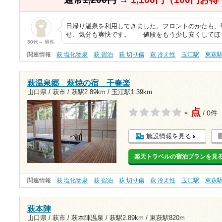
日帰り温泉を利用してきました。フロントのかたも、
せ、気分も爽快です。 値段をもう少し安くしてほ
50代～ 男性
関連情報
萩 塩化物泉
萩 宿泊
萩 切り傷
萩 冷え性
玉江駅
東萩
萩温泉郷 萩焼の宿 千春楽
山口県 / 萩市 /
萩駅2.89km
/
玉江駅1.39km
- 点
/ 0件
施設情報を見る
楽天トラベルの宿泊プランを見
関連情報
萩 塩化物泉
萩 宿泊
萩 切り傷
萩 冷え性
玉江駅
東萩
萩本陣
山口県 / 萩市 / 萩本陣温泉 /
萩駅2.89km
/
東萩駅820m