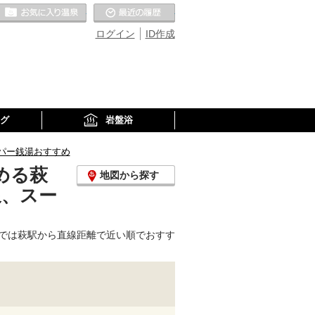
お気に入りの温泉
最近の履歴
ログイン
ID作成
グ
岩盤浴
パー銭湯おすすめ
める萩
地図から探す
泉、スー
では萩駅から直線距離で近い順でおすす