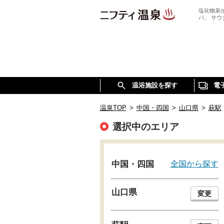
塩化物泉
パ、 サ
温浴施設を探す
電
温泉TOP
>
中国・四国
>
山口県
>
萩駅
選択中のエリア
全国から探す
中国・四国
山口県
変更