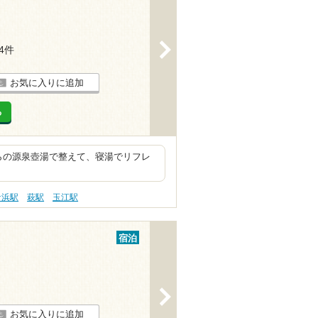
>
24件
お気に入りに追加
る
ナからの源泉壺湯で整えて、寝湯でリフレ
ケ浜駅
萩駅
玉江駅
宿泊
>
お気に入りに追加