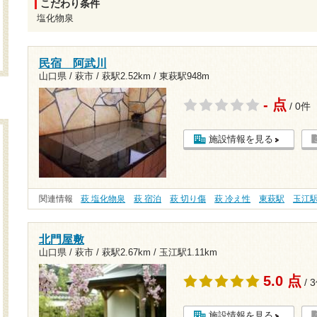
こだわり条件
塩化物泉
民宿 阿武川
山口県 / 萩市 /
萩駅2.52km
/
東萩駅948m
- 点
/ 0件
施設情報を見る
関連情報
萩 塩化物泉
萩 宿泊
萩 切り傷
萩 冷え性
東萩駅
玉江
北門屋敷
山口県 / 萩市 /
萩駅2.67km
/
玉江駅1.11km
5.0 点
/ 
施設情報を見る