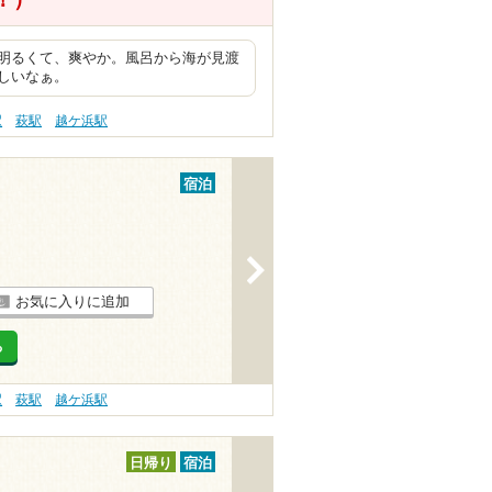
明るくて、爽やか。風呂から海が見渡
しいなぁ。
駅
萩駅
越ケ浜駅
宿泊
>
お気に入りに追加
る
駅
萩駅
越ケ浜駅
日帰り
宿泊