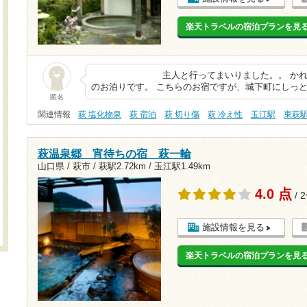
楽天トラベルの宿泊プランを見
主人と行ってまいりました。。 かれこれ5年
のお泊りです。 こちらのお宿ですが、城下町にしっ
匿名
関連情報
萩 塩化物泉
萩 宿泊
萩 切り傷
萩 冷え性
玉江駅
東萩
萩温泉郷 宵待ちの宿 萩一輪
山口県 / 萩市 /
萩駅2.72km
/
玉江駅1.49km
4.0 点
/ 
施設情報を見る
楽天トラベルの宿泊プランを見