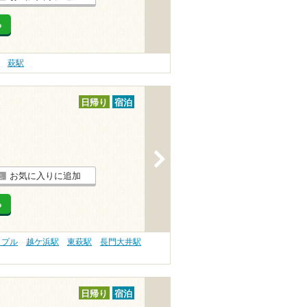
る
萩駅
日帰り
宿泊
>
お気に入りに追加
る
ップル
越ケ浜駅
東萩駅
長門大井駅
日帰り
宿泊