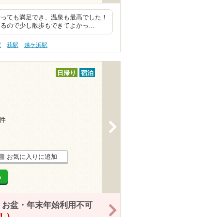
行っても満足でき、温泉も最高でした！
あるので少し散歩もできてよかっ…
駅
萩駅
越ケ浜駅
日帰り
宿泊
3件
>
お気に入りに追加
る
・お盆・年末年始利用不可
>
得！）