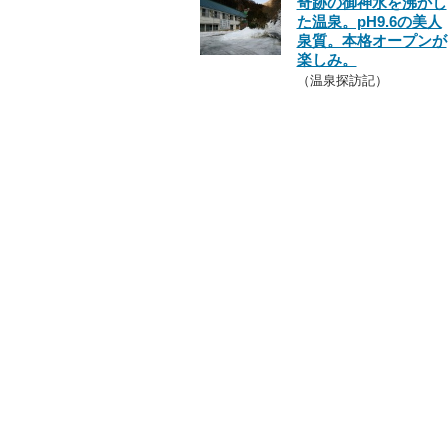
奇跡の御神水を沸かし
た温泉。pH9.6の美人
泉質。本格オープンが
楽しみ。
（温泉探訪記）