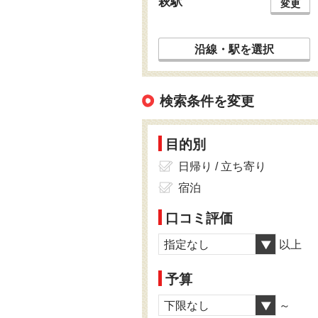
萩駅
変更
沿線・駅を選択
検索条件を変更
目的別
日帰り / 立ち寄り
宿泊
口コミ評価
指定なし
以上
予算
下限なし
～