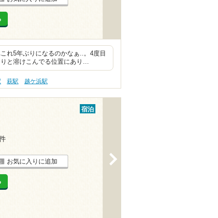
る
ぶりになるのかなぁ..。4度目
とりと溶けこんでる位置にあり…
駅
萩駅
越ケ浜駅
宿泊
2件
>
お気に入りに追加
る