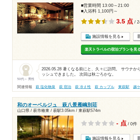
■営業時間 13:00～21:00
■入浴料 1,100円～
3.5 点
/ 
施設情報を見る
楽天トラベルの宿泊プランを見
2026.05.28 暑くなる前にと、久々に訪問。 サウ
ッシュできました。 次回は秋ごろかな。
50代～ 男性
関連情報
萩 塩化物泉
萩 宿泊
萩 冷え性
萩 カップル
東萩駅
越
和のオーベルジュ 萩八景雁嶋別荘
山口県 / 萩市椿東 /
萩駅3.05km
/
東萩駅574m
- 点
/ 0件
施設情報を見る