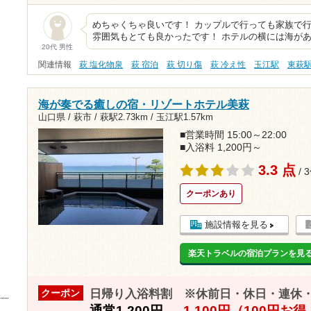
めちゃくちゃ良いです！ カップルで行っても家族で
雰囲気もとても良かったです！ ホテルの横には海が
20代 男性
関連情報
萩 塩化物泉
萩 宿泊
萩 切り傷
萩 冷え性
玉江駅
東萩
海が奏でる癒しの宿・リゾートホテル美萩
山口県 / 萩市 /
萩駅2.73km
/
玉江駅1.57km
■営業時間 15:00～22:00
■入浴料 1,200円～
3.3 点
/ 
クーポンあり
施設情報を見る
楽天トラベルの宿泊プランを見
日帰り入浴料割 ※休前日・休日・連休
クーポン
通常
1,200円
→
1,100円（100円お