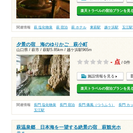
楽天トラベルの宿泊プランを見
関連情報
萩 塩化物泉
萩 宿泊
萩 ホテル
東萩駅
越ケ浜駅
玉江駅
夕景の宿 海のゆりかご 萩小町
山口県 / 萩市 /
萩駅5.85km
/
越ケ浜駅965m
- 点
/ 0件
施設情報を見る
楽天トラベルの宿泊プランを見
関連情報
長門 塩化物泉
長門 宿泊
長門 痛風（つうふう）
長門 カ
玉江駅
萩温泉郷 日本海を一望する絶景の宿 萩観光ホ