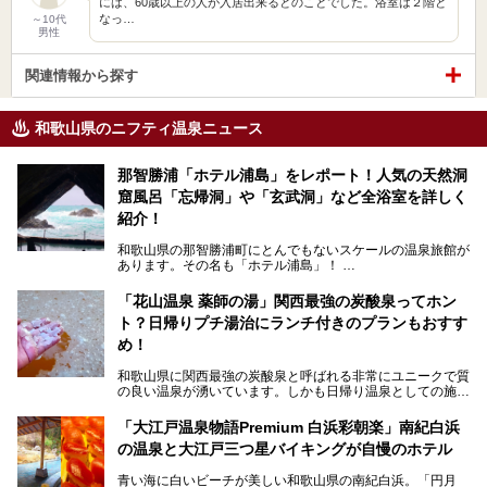
には、60歳以上の人が入居出来るとのことでした。浴室は２階と
なっ…
～10代
男性
関連情報から探す
和歌山県のニフティ温泉ニュース
那智勝浦「ホテル浦島」をレポート！人気の天然洞
窟風呂「忘帰洞」や「玄武洞」など全浴室を詳しく
紹介！
和歌山県の那智勝浦町にとんでもないスケールの温泉旅館が
あります。その名も「ホテル浦島」！
4つの館に6ヵ所のお風呂、うち2ヵ所は巨大な天然洞窟温
泉。日本一長いエスカレーターで「本館」と「山上館」を結
「花山温泉 薬師の湯」関西最強の炭酸泉ってホン
び、海を一望する絶景も。
ト？日帰りプチ湯治にランチ付きのプランもおすす
6ヵ所のお風呂のうち5ヵ所までは日帰り入浴も可。可愛ら
め！
しいカメさんの形の送迎船「浦島丸」に乗っていざ、温泉の
湧く竜宮城へ！
和歌山県に関西最強の炭酸泉と呼ばれる非常にユニークで質
の良い温泉が湧いています。しかも日帰り温泉としての施設
───
が整っていて、宿泊までできるんです。名前は「花山温泉
提供元：那智勝浦町【PR】
薬師の湯」。朝一番のお風呂にはパリパリシャリシャリと膜
「大江戸温泉物語Premium 白浜彩朝楽」南紀白浜
この記事は那智勝浦町のPR記事です。
が張って、それを砕きながら入浴できるとか！
の温泉と大江戸三つ星バイキングが自慢のホテル
そんな驚きの「花山温泉」を取材してきました。釜飯などラ
青い海に白いビーチが美しい和歌山県の南紀白浜。「円月
ンチに人気のお食事処メニューも紹介しちゃいます！