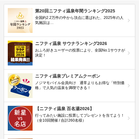
第20回ニフティ温泉年間ランキング2025
全国約2.2万件の中から頂点に選ばれた、2025年の人
気施設は…
ニフティ温泉 サウナランキング2026
おふろ好きユーザーの投票により、全国No.1サウナが
決定！
ニフティ温泉プレミアムクーポン
ノジマモバイル会員向け 通常よりもお得な「特別価
格」で人気の温泉を満喫できる！
【ニフティ温泉 百名湯2026】
行ってみたい施設に投票してプレゼントを当てよう！
（全10回開催 / 合計260名様）