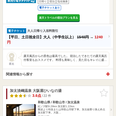
日帰り
宿泊
塩化物泉
電子チケットあり
楽天トラベルの宿泊プランを見る
大人日帰り入浴料割引
電子チケット
【平日、土日祝全日】大人（中学生以上）
1540円
→
1240
円
露天風呂からの景色は最高でした。 宿泊したできたての露天風呂
付客室もおススメです。 料理も美味しく、見た目もキレイに盛…
匿名
関連情報から探す
加太淡嶋温泉 大阪屋ひいなの湯
お気に入
りに追加
3.6点
/ 22 件
和歌山県 / 和歌山市 / 加太温泉
紀ノ川駅9.29km
加太駅1.22km
難波より特急または和歌山市駅下車。加太線乗り換え終点
加太駅下車。大阪…