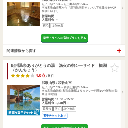
紀ノ川駅7.56km
紀三井寺駅2.64km
南海和歌山市駅から「新和歌浦行き」バス下車徒歩8分/JR
和歌山駅より…
営業時間
入浴料金 ～
宿泊
塩化物泉
楽天トラベルの宿泊プランを見る
関連情報から探す
紀州温泉ありがとうの湯 漁火の宿シーサイド 観潮
お気に入
（かんちょう）
りに追加
4.0点
/ 9 件
和歌山県 / 和歌山市
紀ノ川駅7.65km
和歌山港駅3.34km
南海和歌山港線 和歌山港駅よりタクシー利用10分阪和自動
車道 和歌山…
営業時間 11:00～15:00
入浴料金 1,540円～
日帰り
宿泊
塩化物泉
電子チケットあり