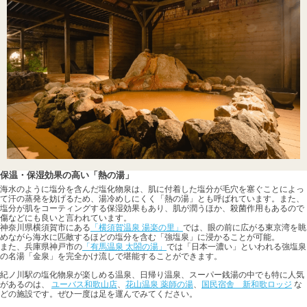
保温・保湿効果の高い「熱の湯」
海水のように塩分を含んだ塩化物泉は、肌に付着した塩分が毛穴を塞ぐことによっ
て汗の蒸発を妨げるため、湯冷めしにくく「熱の湯」とも呼ばれています。また、
塩分が肌をコーティングする保湿効果もあり、肌が潤うほか、殺菌作用もあるので
傷などにも良いと言われています。
神奈川県横須賀市にある
「横須賀温泉 湯楽の里」
では、眼の前に広がる東京湾を眺
めながら海水に匹敵するほどの塩分を含む「強塩泉」に浸かることが可能。
また、兵庫県神戸市の
「有馬温泉 太閤の湯」
では「日本一濃い」といわれる強塩泉
の名湯「金泉」を完全かけ流しで堪能することができます。
紀ノ川駅の塩化物泉が楽しめる温泉、日帰り温泉、スーパー銭湯の中でも特に人気
があるのは、
ユーバス和歌山店
、
花山温泉 薬師の湯
、
国民宿舎 新和歌ロッジ
な
どの施設です。ぜひ一度は足を運んでみてください。