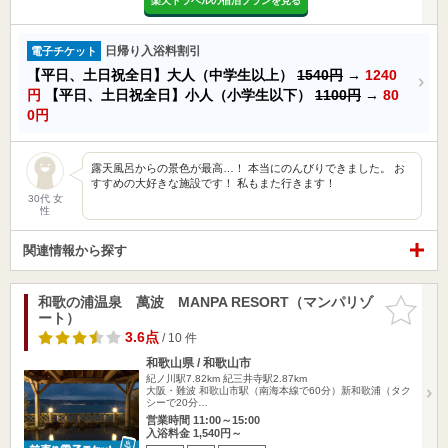
楽天トラベルの宿泊プランを見る
日帰り入浴料割引
電子チケット
【平日、土日祝全日】大人（中学生以上）
1540円
→
1240
円
【平日、土日祝全日】小人（小学生以下）
1100円
→
80
0円
露天風呂からの景色が最高…！ 本当にのんびりできました。 お
すすめの大好きな施設です！ 私もまた行きます！
30代 女
性
関連情報から探す
和歌の浦温泉 萬波 MANPA RESORT（マンパリゾ
お気に入
ート）
りに追加
3.6点
/ 10 件
和歌山県 / 和歌山市
紀ノ川駅7.82km
紀三井寺駅2.87km
大阪・難波 和歌山市駅（南海本線で60分）新和歌浦（タク
シーで20分…
営業時間 11:00～15:00
入浴料金 1,540円～