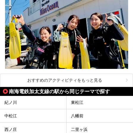
おすすめのアクティビティをもっと見る
南海電鉄加太支線の駅から同じテーマで探す
紀ノ川
東松江
中松江
八幡前
西ノ庄
二里ヶ浜