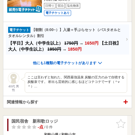
日帰り
宿泊
塩化物泉
電子チケットあり
【朝割（8:00~）】入湯＋手ぶらセット（バスタオルと
電子チケット
タオルレンタル）割引
【平日】大人（中学生以上）
1750円
→
1650円
【土日祝】
大人（中学生以上）
1950円
→
1850円
他にも1種類の電子チケットがあります
ここは言わずと知れた、関西最強温泉 炭酸の圧力のみで自噴する
炭酸泉です。 析出も芸術的に感じるほどコテコテでーす（＾ν
＾）…
40代 男
性
関連情報から探す
国民宿舎 新和歌ロッジ
お気に入
りに追加
-点
/ 0 件
和歌山県 / 和歌山市