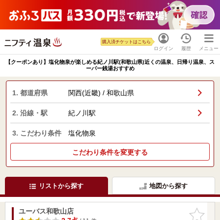
購入済チケットはこちら
ログイン
履歴
メニュー
【クーポンあり】塩化物泉が楽しめる紀ノ川駅(和歌山県)近くの温泉、日帰り温泉、ス
ーパー銭湯おすすめ
1. 都道府県
関西(近畿) / 和歌山県
2. 沿線・駅
紀ノ川駅
3. こだわり条件
塩化物泉
こだわり条件を変更する
リストから探す
地図から探す
ユーバス和歌山店
お気に入
りに追加