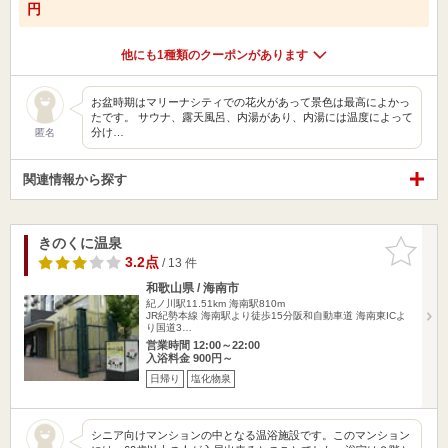
円
他にも1種類のクーポンがあります
お盆時期はマリーナシティでの花火があって景色は最高によかっ
たです。 サウナ、露天風呂、内湯があり、内湯には温度によって
分け…
匿名
関連情報から探す
きのくに温泉
お気に入
りに追加
3.2点
/ 13 件
和歌山県 / 海南市
紀ノ川駅11.51km
海南駅810m
JR紀勢本線 海南駅より徒歩15分阪和自動車道 海南東ICよ
り国道3…
営業時間 12:00～22:00
入浴料金 900円～
日帰り
塩化物泉
シニア向けマンションの中となる温浴施設です。このマンション