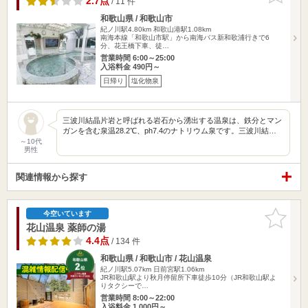
2.7点
/ 11 件
和歌山県 / 和歌山市
紀ノ川駅4.80km
和歌山港駅1.08km
南海本線「和歌山市駅」から南海バス新和歌浦行きで6
分、花王橋下車、徒…
営業時間 6:00～25:00
入浴料金 490円～
日帰り
塩化物泉
三波川結晶片岩と呼ばれる岩石から湧出する温泉は、鉄分とマン
ガンを含む泉温28.2℃、ph7.4のナトリウム泉です。三波川結…
～10代
男性
関連情報から探す
お気に入
今空いています
りに追加
花山温泉 薬師の湯
4.4点
/ 134 件
和歌山県 / 和歌山市 / 花山温泉
紀ノ川駅5.07km
日前宮駅1.06km
JR和歌山駅より秋月停留所下車徒歩10分（JR和歌山駅よ
りタクシーで…
営業時間 8:00～22:00
入浴料金 1,000円～