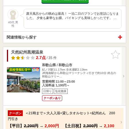
露天風呂からの眺めは最高！ 一泊二日のプランでお世話になりま
した。 夕食も豪華なお膳。バイキングも美味しかったです。 …
40代 男
性
関連情報から探す
天然紀州黒潮温泉
お気に入
りに追加
2.7点
/ 35 件
和歌山県 / 和歌山市
紀ノ川駅11.17km
冷水浦駅2.13km
JR海南駅から和歌山マリーナシティ行きで約10分 終点の
和歌山マリー…
営業時間 11:00～23:00
入浴料金 1,100円～
日帰り
塩化物泉
クーポンあり
＜21時まで＞大人入浴+貸しタオルセット+紀州めん 200
クーポン
円引き
【平日】
2,200円
→
2,000円
【土日祝】
2,300円
→
2,100