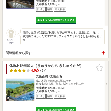
営業時間 11:00～19:00
入浴料金 1,200円～
日帰り
宿泊
塩化物泉
楽天トラベルの宿泊プランを見る
日帰り温泉で2度ほど利用した事が有ります。温泉は色、匂い、
泉質共に良かったです1200円フェイスタオル付きはお得感も有り
嬉…
50代～
男性
関連情報から探す
休暇村紀州加太（きゅうかむら きしゅうかだ）
お気に入
りに追加
4.0点
/ 2 件
和歌山県 / 和歌山市
紀ノ川駅9.56km
加太駅2.06km
南海電鉄加太線「加太」駅から車で約10分
営業時間 12:00～15:50
入浴料金 1,300円～
日帰り
宿泊
塩化物泉
楽天トラベルの宿泊プランを見る