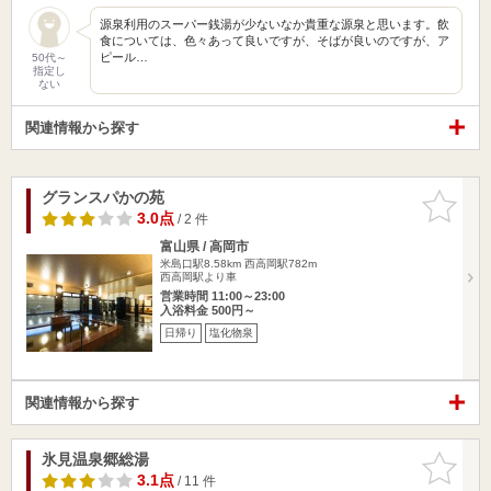
源泉利用のスーパー銭湯が少ないなか貴重な源泉と思います。飲
食については、色々あって良いですが、そばが良いのですが、ア
ピール…
50代～
指定し
ない
関連情報から探す
グランスパかの苑
お気に入
りに追加
3.0点
/ 2 件
富山県 / 高岡市
米島口駅8.58km
西高岡駅782m
西高岡駅より車
営業時間 11:00～23:00
入浴料金 500円～
日帰り
塩化物泉
関連情報から探す
氷見温泉郷総湯
お気に入
りに追加
3.1点
/ 11 件