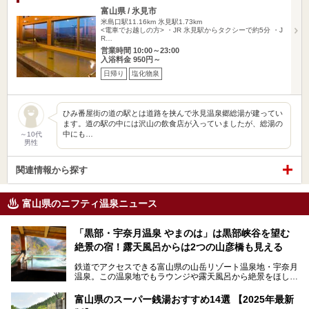
富山県 / 氷見市
米島口駅11.16km
氷見駅1.73km
<電車でお越しの方> ・JR 氷見駅からタクシーで約5分 ・J
R…
営業時間 10:00～23:00
入浴料金 950円～
日帰り
塩化物泉
ひみ番屋街の道の駅とは道路を挟んで氷見温泉郷総湯が建ってい
ます。道の駅の中には沢山の飲食店が入っていましたが、総湯の
中にも…
～10代
男性
関連情報から探す
富山県のニフティ温泉ニュース
「黒部・宇奈月温泉 やまのは」は黒部峡谷を望む
絶景の宿！露天風呂からは2つの山彦橋も見える
鉄道でアクセスできる富山県の山岳リゾート温泉地・宇奈月
温泉。この温泉地でもラウンジや露天風呂から絶景をほしい
ままにする絶好の地に建つ宿がORIX HOTELS & RESORTS
の「黒部・宇奈月温泉 やまのは」。
富山県のスーパー銭湯おすすめ14選 【2025年最新