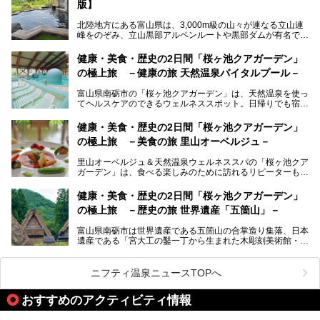
版】
自慢の眺望、温泉、居心地の良い客室、ビュッフェ式の食事
など、実際に泊まってみた体験を中心に詳しく紹介しちゃい
北陸地方にある富山県は、3,000m級の山々が連なる立山連
ます。日常から少し離れて、山懐で自然に癒されたいと思う
峰をのぞみ、立山黒部アルペンルートや黒部ダムが有名で
方にぴったりの温泉です。冬なら雪景色も絵になりますよ。
す。また、氷見港をはじめとする富山湾に揚がる、きときと
の（新鮮な）海の幸も見逃せません！
───
健康・美食・歴史の2日間「桜ヶ池クアガーデン」
提供元：オリックス・ホテルマネジメント株式会社【PR】
の極上旅 －健康の旅 天然温泉バイタルプール－
北陸新幹線が開業し、実は東京からも2時間ほどでアクセス
この記事は黒部・宇奈月温泉 やまのはのPR記事です。
できる富山県の、おすすめスーパー銭湯をご紹介します。質
富山県南砺市の「桜ヶ池クアガーデン」は、天然温泉を使っ
のいい天然温泉が豊富で、すぐにでも出かけたくなる施設が
てヘルスケアのできるウェルネススポット。日帰りでも宿泊
満載ですよ。
でも天然温泉バイタルプールやサウナ、露天風呂を利用でき
るので、ゆったり楽しみながら美しく健康に。
健康・美食・歴史の2日間「桜ヶ池クアガーデン」
の極上旅 －美食の旅 里山オーベルジュ－
そんな「桜ヶ池クアガーデン」の天然温泉バイタルプールと
大浴場・露天風呂を、宿泊して体験してきたので詳しくレポ
里山オーベルジュ＆天然温泉ウェルネススパの「桜ヶ池クア
ートしたいと思います。
ガーデン」は、食べる楽しみのために訪れるリピーターも多
い温泉です。館内のレストラン「ジョウハナーレ」では、
月、水はフレンチ、火、木は和食、土日はその両方がランチ
健康・美食・歴史の2日間「桜ヶ池クアガーデン」
とディナーで味わえます。オリジナルのスイーツも評判で
の極上旅 －歴史の旅 世界遺産「五箇山」－
す。
富山県南砺市は世界遺産である五箇山の合掌造り集落、日本
そんな「桜ヶ池クアガーデン」に宿泊して、食を満喫してき
遺産である「宮大工の鑿一丁から生まれた木彫刻美術館・井
たのでじっくりご紹介します！
波」、ユネスコ無形文化遺産 城端曳山祭で知られる越中の
小京都・城端と、とても魅力的な観光スポットがたくさんあ
ります。
ニフティ温泉ニュースTOPへ
城端の郊外に建つ里山オーベルジュ＆温泉ウェルネススパ
おすすめのアクティビティ情報
「桜ヶ池クアガーデン」に泊まって、歴史の旅にお出かけし
てみませんか？