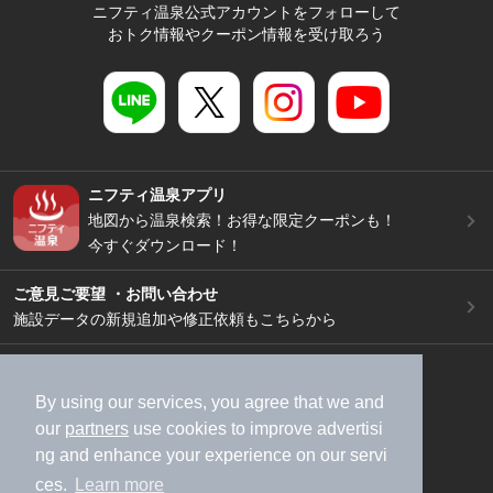
ニフティ温泉公式アカウントをフォローして
おトク情報やクーポン情報を受け取ろう
ニフティ温泉アプリ
地図から温泉検索！お得な限定クーポンも！
今すぐダウンロード！
ご意見ご要望 ・お問い合わせ
施設データの新規追加や修正依頼もこちらから
スマートフォン
/
PC
加盟店募集（資料請求）
広告出稿のご案内
By using our services, you agree that we and
our
partners
use cookies to improve advertisi
利用規約
ライフスタイルMEMBERS+規約
ng and enhance your experience on our servi
特定商取引法に基づく表記
ヘルプ
採用情報
ces.
Learn more
運営会社
個人情報保護ポリシー