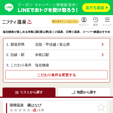
購入済チケットはこちら
ログイン
履歴
メニュー
塩化物泉が楽しめる米島口駅(富山県)近くの温泉、日帰り温泉、スーパー銭湯おすすめ
1. 都道府県
北陸・甲信越 / 富山県
2. 沿線・駅
米島口駅
3. こだわり条件
塩化物泉
こだわり条件を変更する
リストから探す
地図から探す
雨晴温泉 磯はなび
お気に入
りに追加
-点
/ 0 件