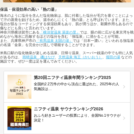
保温・保湿効果の高い「熱の湯」
海水のように塩分を含んだ塩化物泉は、肌に付着した塩分が毛穴を塞ぐことによっ
て汗の蒸発を妨げるため、湯冷めしにくく「熱の湯」とも呼ばれています。また、
塩分が肌をコーティングする保湿効果もあり、肌が潤うほか、殺菌作用もあるので
傷などにも良いと言われています。
神奈川県横須賀市にある
「横須賀温泉 湯楽の里」
では、眼の前に広がる東京湾を眺
めながら海水に匹敵するほどの塩分を含む「強塩泉」に浸かることが可能。
また、兵庫県神戸市の
「有馬温泉 太閤の湯」
では「日本一濃い」といわれる強塩泉
の名湯「金泉」を完全かけ流しで堪能することができます。
米島口駅の塩化物泉が楽しめる温泉、日帰り温泉、スーパー銭湯の中でも特に人気
があるのは、
雨晴温泉 磯はなび
、
天然温泉 海王（かいおう）
、
堀田の湯
などの
施設です。ぜひ一度は足を運んでみてください。
第20回ニフティ温泉年間ランキング2025
全国約2.2万件の中から頂点に選ばれた、2025年の人
気施設は…
ニフティ温泉 サウナランキング2026
おふろ好きユーザーの投票により、全国No.1サウナが
決定！