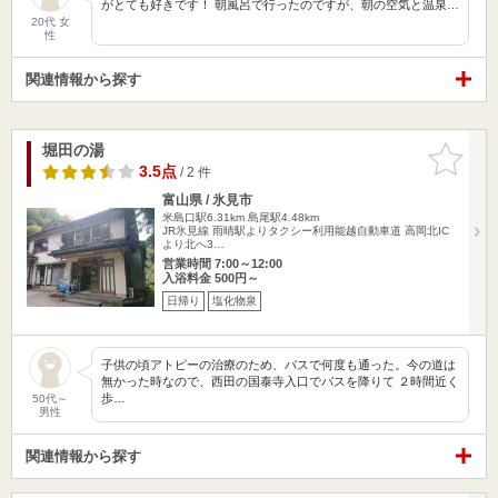
がとても好きです！ 朝風呂で行ったのですが、朝の空気と温泉…
20代 女
性
関連情報から探す
堀田の湯
お気に入
りに追加
3.5点
/ 2 件
富山県 / 氷見市
米島口駅6.31km
島尾駅4.48km
JR氷見線 雨晴駅よりタクシー利用能越自動車道 高岡北IC
より北へ3…
営業時間 7:00～12:00
入浴料金 500円～
日帰り
塩化物泉
子供の頃アトピーの治療のため、バスで何度も通った。今の道は
無かった時なので、西田の国泰寺入口でバスを降りて ２時間近く
歩…
50代～
男性
関連情報から探す