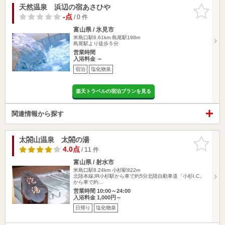
天然温泉 浜辺の宿あさひや
お気に入
りに追加
-点
/ 0 件
富山県 / 氷見市
米島口駅6.61km
島尾駅198m
島尾駅より徒歩５分
営業時間
入浴料金 ～
宿泊
塩化物泉
楽天トラベルの宿泊プランを見る
関連情報から探す
太閤山温泉 太閤の湯
お気に入
りに追加
4.0点
/ 11 件
富山県 / 射水市
米島口駅8.24km
小杉駅822m
北陸本線JR小杉駅から車で約5分北陸自動車道「小杉I.C」
から車で約…
営業時間 10:00～24:00
入浴料金 1,000円～
日帰り
塩化物泉