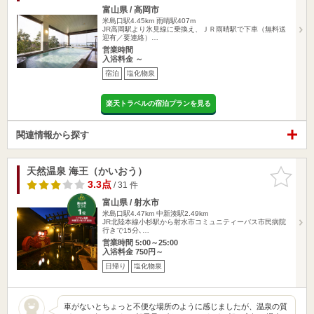
富山県 / 高岡市
米島口駅4.45km
雨晴駅407m
JR高岡駅より氷見線に乗換え、ＪＲ雨晴駅で下車（無料送
迎有／要連絡）…
営業時間
入浴料金 ～
宿泊
塩化物泉
楽天トラベルの宿泊プランを見る
関連情報から探す
天然温泉 海王（かいおう）
お気に入
りに追加
3.3点
/ 31 件
富山県 / 射水市
米島口駅4.47km
中新湊駅2.49km
JR北陸本線小杉駅から射水市コミュニティーバス市民病院
行きで15分､…
営業時間 5:00～25:00
入浴料金 750円～
日帰り
塩化物泉
車がないとちょっと不便な場所のように感じましたが、温泉の質