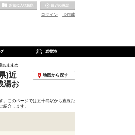
お気に入りの温泉
最近の履歴
ログイン
ID作成
グ
岩盤浴
湯おすすめ
県)近
地図から探す
銭湯お
す。このページでは五十島駅から直線距
ご紹介します。