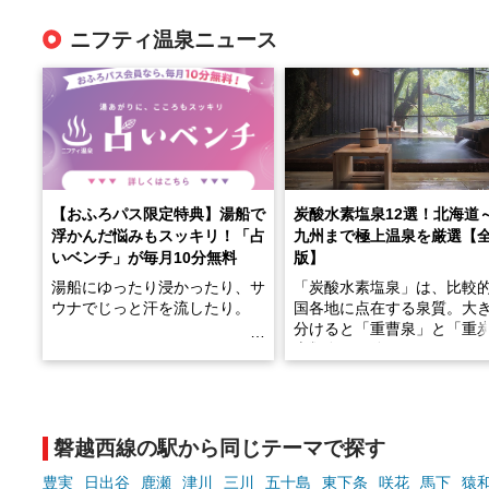
ニフティ温泉ニュース
【おふろパス限定特典】湯船で
炭酸水素塩泉12選！北海道
浮かんだ悩みもスッキリ！「占
九州まで極上温泉を厳選【
いベンチ」が毎月10分無料
版】
湯船にゆったり浸かったり、サ
「炭酸水素塩泉」は、比較
ウナでじっと汗を流したり。
国各地に点在する泉質。大
分けると「重曹泉」と「重
土類泉」に分かれます。
そんな「一人でぼんやり過ごす
また硫黄や鉄分などの特殊
時間」、ふだん後回しにしてい
が混ざり合うことで、複雑
た「これからのこと」や「ちょ
多様な個性を持つことも多
磐越西線の駅から同じテーマで探す
っとした悩み」が、頭に浮かん
す。
でくることはありませんか？
豊実
日出谷
鹿瀬
津川
三川
五十島
東下条
咲花
馬下
猿