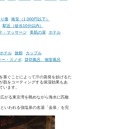
か
ルグッズや無料券などの特典と
素塩
交換可能。
て
け流
さらに、各館ではアロマロウリ
切り傷
格安（1,000円以下）
つ
ュやアウフグースなど、サウナ
駅近（徒歩10分以内）
施設
好きにはたまらない多彩なイベ
テ・マッサージ
美肌の湯
ホテル
ントも予定されています。ぜひ
チェックしてください！
───
ホテル
旅館
カップル
提供元：万葉倶楽部株式会社
キー・スノボ
貸切風呂、個室風呂
【PR】
この記事は万葉倶楽部株式会社
のPR記事です。
を塞ぐことによって汗の蒸発を妨げるた
が肌をコーティングする保湿効果もあ
ています。
に広がる東京湾を眺めながら海水に匹敵
」といわれる強塩泉の名湯「金泉」を完