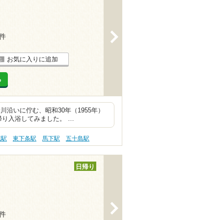
>
6件
お気に入りに追加
る
沿いに佇む、昭和30年（1955年）
り入浴してみました。 …
花駅
東下条駅
馬下駅
五十島駅
日帰り
>
7件