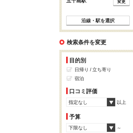
五十島駅
変更
沿線・駅を選択
検索条件を変更
目的別
日帰り / 立ち寄り
宿泊
口コミ評価
指定なし
以上
予算
下限なし
～