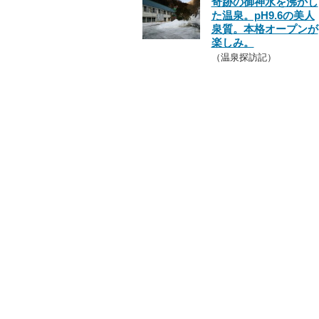
奇跡の御神水を沸かし
た温泉。pH9.6の美人
泉質。本格オープンが
楽しみ。
（温泉探訪記）