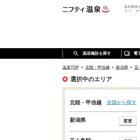
塩化物泉
スパ、 
温浴施設を探す
電
温泉TOP
>
北陸・甲信越
>
新潟県
>
五
選択中のエリア
全国から探す
北陸・甲信越
新潟県
変更