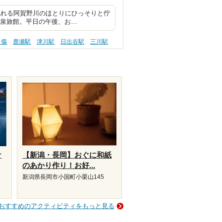
流れる阿賀野川のほとりにひっそりと佇
温泉旅館。平日の午後、お…
り傷
鹿瀬駅
津川駅
日出谷駅
三川駅
ケ
【新潟・長岡】おぐに和紙
のあかり作り！お好...
新潟県長岡市小国町小栗山145
おすすめのアクティビティをもっと見る