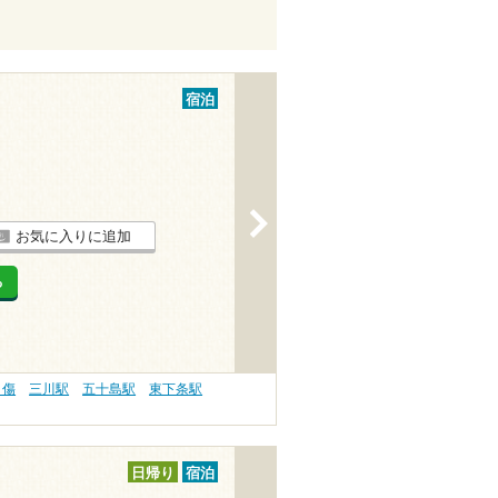
宿泊
>
お気に入りに追加
る
り傷
三川駅
五十島駅
東下条駅
日帰り
宿泊