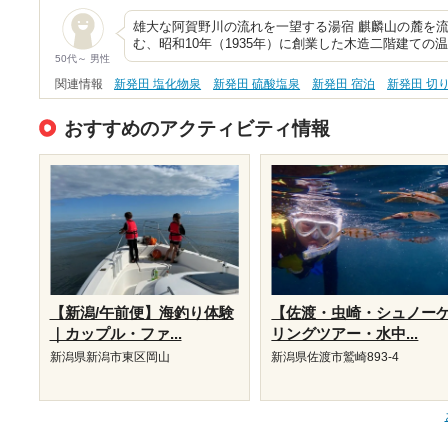
雄大な阿賀野川の流れを一望する湯宿 麒麟山の麓を
む、昭和10年（1935年）に創業した木造二階建ての
50代～ 男性
関連情報
新発田 塩化物泉
新発田 硫酸塩泉
新発田 宿泊
新発田 切
おすすめのアクティビティ情報
【新潟/午前便】海釣り体験
【佐渡・虫崎・シュノー
｜カップル・ファ...
リングツアー・水中...
新潟県新潟市東区岡山
新潟県佐渡市鷲崎893-4