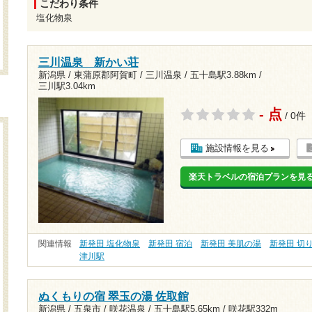
こだわり条件
塩化物泉
三川温泉 新かい荘
新潟県 / 東蒲原郡阿賀町 / 三川温泉 /
五十島駅3.88km
/
三川駅3.04km
- 点
/ 0件
施設情報を見る
楽天トラベルの宿泊プランを見
関連情報
新発田 塩化物泉
新発田 宿泊
新発田 美肌の湯
新発田 切
津川駅
ぬくもりの宿 翠玉の湯 佐取館
新潟県 / 五泉市 / 咲花温泉 /
五十島駅5.65km
/
咲花駅332m