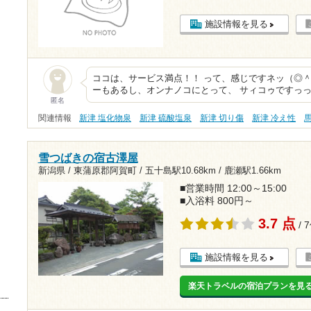
施設情報を見る
ココは、サービス満点！！ って、感じですネッ（◎＾
ーもあるし、オンナノコにとって、 サィコゥですっっ
匿名
関連情報
新津 塩化物泉
新津 硫酸塩泉
新津 切り傷
新津 冷え性
雪つばきの宿古澤屋
新潟県 / 東蒲原郡阿賀町 /
五十島駅10.68km
/
鹿瀬駅1.66km
■営業時間 12:00～15:00
■入浴料 800円～
3.7 点
/ 
施設情報を見る
楽天トラベルの宿泊プランを見