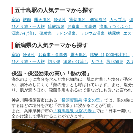
今回は筆者自ら入浴した中
ら、日本各地にある炭酸水
五十島駅の人気テーマから探す
泉を12施設セレクト。すべ
お風呂でリラックスしているか
日帰り入浴可能で、源泉か
宿泊
旅館
露天風呂
冷え性
貸切風呂、個室風呂
カップル
らこそ向き合える、大切な自分
しと泉質の良さにこだわり
ひとり旅・一人旅
硫酸塩泉
お食事・食事処
痛風（つうふう）
の本音。
つ、万人におすすめしたい
源泉かけ流し
硫黄泉
ラドン温泉、ラジウム温泉
糖尿病
エス
を厳選しました。
そんな心のつぶやきを、湯あが
新潟県の人気テーマから探す
りの温まった心のまま相談でき
たら素敵ですよね。
宿泊
冷え性
お食事・食事処
露天風呂
格安（1,000円以下）
ひとり旅・一人旅
切り傷
源泉かけ流し
サウナ
塩化物泉
ス
保温・保湿効果の高い「熱の湯」
ニフティ温泉の「占いベンチ」
海水のように塩分を含んだ塩化物泉は、肌に付着した塩分が毛穴
は、そんなあなたの心のつぶや
め、湯冷めしにくく「熱の湯」とも呼ばれています。また、塩分
きをプロの占い師に相談するこ
り、肌が潤うほか、殺菌作用もあるので傷などにも良いと言われ
とができるサービスです。
神奈川県横須賀市にある
「横須賀温泉 湯楽の里」
では、眼の前
するほどの塩分を含む「強塩泉」に浸かることが可能。
また、兵庫県神戸市の
「有馬温泉 太閤の湯」
では「日本一濃い
おふろパス会員様なら、この特
全かけ流しで堪能することができます。
別なひとときを「毎月10分無
料」でご利用いただけます。