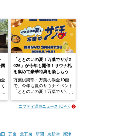
～
「ととのいの夏！万葉でサ活2
全国
026」が今年も開催！サウナ札
を集めて豪華特典を楽しもう
的全
万葉倶楽部・万葉の湯全10館
きく
で、今年も夏のサウナイベント
炭酸
「ととのいの夏！万葉でサ活2
026」が開催されます！
ニフティ温泉ニュースTOPへ
成分
2026年8月1日（土）～8月31
かつ
日（月）までの開催期間中は、
いで
サウナ飯やサウナドリンク、岩
盤浴の利用などで「万葉サウナ
札」を集めることで、オリジナ
和田
五泉
北五泉
新関
東新津
新津