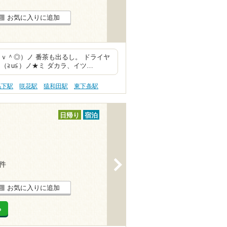
お気に入りに追加
ｖ＾◎）ノ 番茶も出るし。 ドライヤ
（≧u≦）ノ★ミ ダカラ、イツ…
馬下駅
咲花駅
猿和田駅
東下条駅
日帰り
宿泊
>
7件
お気に入りに追加
る