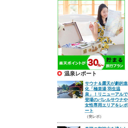
温泉レポート
サウナ＆露天が劇的進
化「極楽湯 羽生温
泉」！リニューアルで
登場のバレルサウナや
女性専用エリアをレポ
ート
（突レポ）