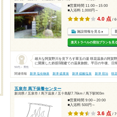
■営業時間 11:00～15:00
■入浴料 1,000円～
4.0 点
/ 
施設情報を見る
楽天トラベルの宿泊プランを見
雄大な阿賀野川を見下ろす翠玉の湯 咲花温泉の阿賀野川
に開業した鉄筋5階建ての温泉旅館。平日の午後、日帰
50代～ 男性
関連情報
新津 塩化物泉
新津 硫黄泉
新津 硫酸塩泉
新津 宿泊
咲
五泉市 馬下保養センター
新潟県 / 五泉市 / 馬下温泉 /
五十島駅7.76km
/
馬下駅803m
■営業時間 9:00～20:00
■入浴料 500円～
3.6 点
/ 