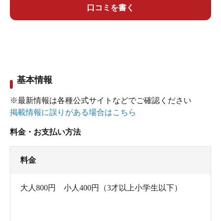
物ｲｵﾝ0.6mg、硝酸ｲｵﾝ0.5mg、硫酸ｲｵﾝ393.0mg、炭
口コミを書く
酸水素ｲｵﾝ80.9mg、蒸発残留物1689mg
基本情報
※最新情報は各種公式サイトなどでご確認ください
掲載情報に誤りがある場合はこちら
料金・お支払い方法
料金
大人800円 小人400円（3才以上小学生以下）