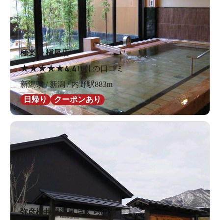
極楽湯 槇尾店
★
★
★
★
★
4.4
16件の口コミ
新潟県 / 新潟 / 内野駅883m
日帰り
クーポンあり
弥彦桜井郷温泉 さくらの湯