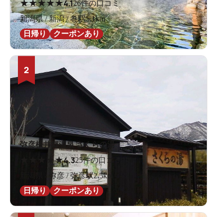
★
★
★
★
★
4.1
26件の口コミ
新潟県 / 新潟 / 巻駅5.1km
日帰り
クーポンあり
2
弥彦桜井郷温泉 さくらの湯
★
★
★
★
★
4.3
25件の口コミ
新潟県 / 弥彦 / 弥彦駅2.5km
日帰り
クーポンあり