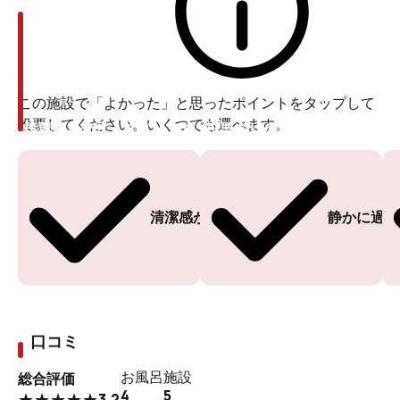
この施設で「よかった」と思ったポイントをタップして
投票してください。いくつでも選べます。
投票ありがとうございます
投票ありがとうございます
清潔感がある
静かに過ご
口コミ
お風呂
施設
総合評価
4
5
3.2