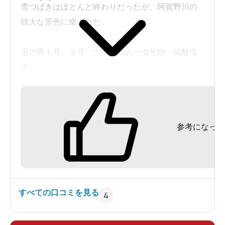
浴槽があり、湯温は40℃位。手前が浅くなってい
雪つばきはほとんど終わりだったが、阿賀野川の
て、半身浴も楽しめます。頬を撫でる川風が気持
雄大な景色に癒された。
ちいい。
湯の裏１号、４号 ナトリウムー塩化物・硫酸塩
阿賀野川の雄大な景色を眺めつつ、ずっと貸切状
泉
態でまったりできました。
３３．５度 ｐH６．８ 溶存物質 １６６７ メ
タケイ酸 ２１．９ メタホウ酸 ５．３
露天風呂付の客室や貸切露天風呂もあるので、別
の季節に一度泊まってゆっくりしてみたい宿です
参考になった
ね。
主な成分: ﾘﾁｳﾑｲｵﾝ0.2mg、ﾅﾄﾘｳﾑｲｵﾝ472.0mg、ｱﾝﾓﾆｳ
ﾑｲｵﾝ0.6mg、ﾏｸﾞﾈｼｳﾑｲｵﾝ6.3mg、ｶﾙｼｳﾑｲｵﾝ80.1mg、ｽ
すべての口コミを見る
4
ﾄﾛﾝﾁｳﾑｲｵﾝ1.6mg、鉄（II）ｲｵﾝ0.2mg、ﾌｯ化物ｲｵﾝ
1.5mg、塩化物ｲｵﾝ551.4mg、臭化物ｲｵﾝ1.5mg、ﾖｳ化