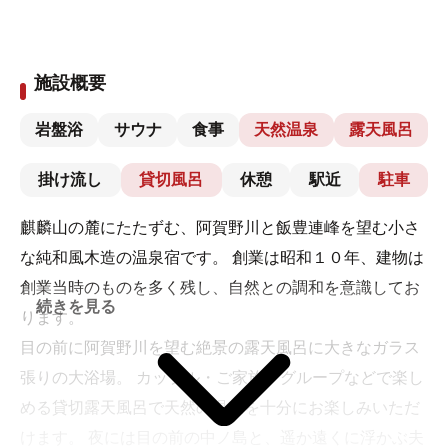
施設概要
岩盤浴
サウナ
食事
天然温泉
露天風呂
掛け流し
貸切風呂
休憩
駅近
駐車
麒麟山の麓にたたずむ、阿賀野川と飯豊連峰を望む小さ
な純和風木造の温泉宿です。 創業は昭和１０年、建物は
創業当時のものを多く残し、自然との調和を意識してお
続きを見る
ります。
目の前に阿賀野川を望む絶景の露天風呂に大きなガラス
張りの大浴場。 カップル・ご家族、グループなどで楽し
める貸切露天風呂で天然の温泉を十分にお楽しみいただ
けます。 夜には目の前の中ノ島と、遥か遠くに浮かぶ夫