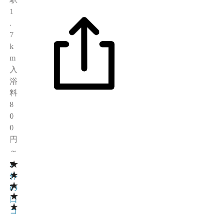
1
.
7
k
m
入
浴
料
8
0
0
円
～
★
3
7
★
.
件
★
7
の
★
口
★
コ