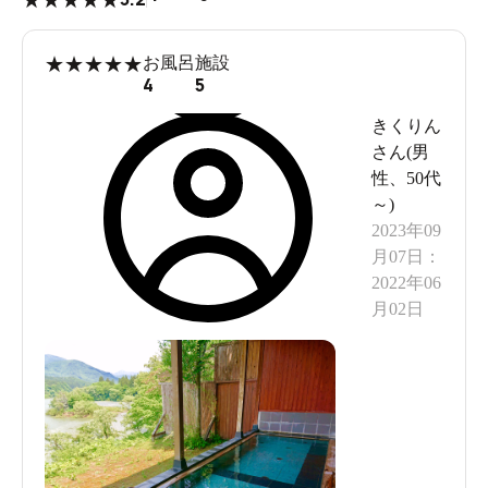
★
★
★
★
★
★
★
★
★
★
お風呂
施設
4
5
きくりん
さん(
男
性
、
50代
～
)
2023年09
月07日
：
2022年06
月02日