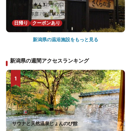
★
★
★
★
★
4.3
25件の口コミ
新潟県 / 弥彦 / 弥彦駅2.5km
日帰り
クーポンあり
新潟県の
温浴施設をもっと見る
新潟県の週間アクセスランキング
1
サウナと天然温泉じょんのび館