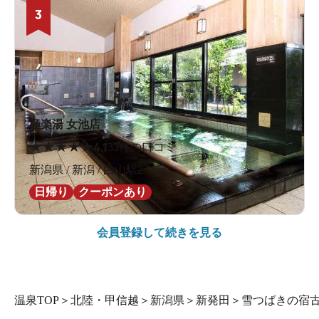
3
極楽湯 女池店
★
★
★
★
★
4.1
33件の口コミ
新潟県 / 新潟 / 白山駅2.5km
日帰り
クーポンあり
会員登録して続きを見る
温泉TOP
＞
北陸・甲信越
＞
新潟県
＞
新発田
＞
雪つばきの宿