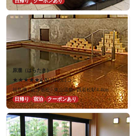
日帰り
クーポンあり
原瀧（はらたき）
★
★
★
★
★
4.0
11件の口コミ
福島県 / 会津若松 / 東山温泉 / 西若松駅4.4km
日帰り
宿泊
クーポンあり