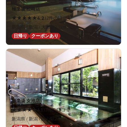
極楽湯 松崎店
★
★
★
★
★
4.2
12件の口コミ
新潟県 / 新潟 / 大形駅2.1km
日帰り
クーポンあり
極楽湯 女池店
★
★
★
★
★
4.1
33件の口コミ
新潟県 / 新潟 / 白山駅2.5km