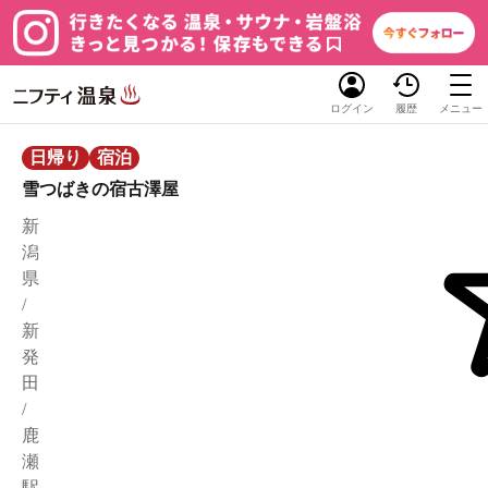
ログイン
履歴
メニュー
日帰り
宿泊
雪つばきの宿古澤屋
新
潟
県
/
新
発
田
/
鹿
瀬
駅