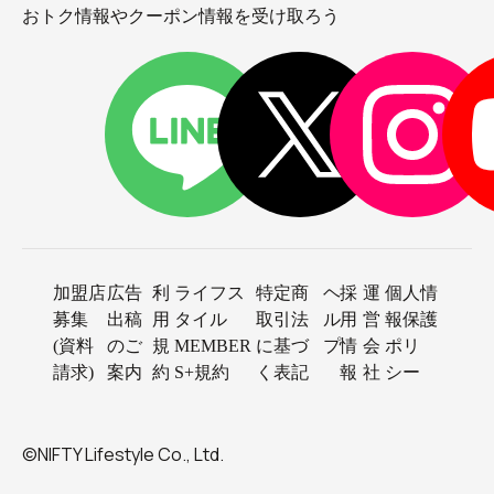
おトク情報やクーポン情報を受け取ろう
加盟店
広告
利
ライフス
特定商
ヘ
採
運
個人情
募集
出稿
用
タイル
取引法
ル
用
営
報保護
(資料
のご
規
MEMBER
に基づ
プ
情
会
ポリ
請求)
案内
約
S+規約
く表記
報
社
シー
©NIFTY Lifestyle Co., Ltd.