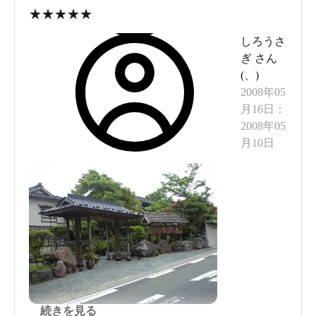
コインレス鍵付きロッカーや棚に籐籠が置かれた
★
★
★
★
★
脱衣場には、ドライヤーも完備。浴室に入ると、
しろうさ
手前左右に7人分のシャワー付カランがある洗い
ぎ
さん
場。アメニティは、POLAのエステロワイエです。
(
、
)
2008年05
月16日
：
窓際に10人サイズの石造り内湯があり、無色透明
2008年05
のナトリウムー塩化物・硫酸塩温泉［源泉名: 混合
月10日
泉（湯の浦1号、湯の浦2号）］が満ちています。
泉温35.4℃をおそらく加水なし・加温ありで、41℃
位で供給。PH6.9で、肌がややスベスベする浴感で
す。循環・消毒ありですが、塩素臭は気になりま
せん。湯口の湯を口に含むと、ほんのりと塩化物
臭がしてちょっぴり塩味。
続いて、外の露天風呂へ。6人サイズの石造り木枠
続きを見る