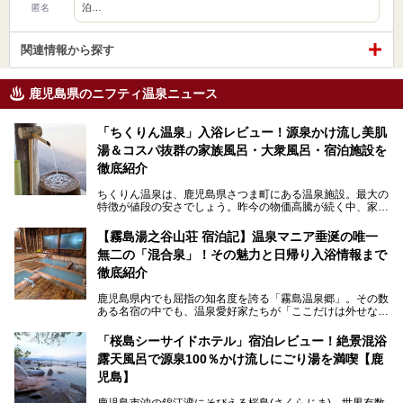
泊…
匿名
関連情報から探す
鹿児島県のニフティ温泉ニュース
「ちくりん温泉」入浴レビュー！源泉かけ流し美肌
湯＆コスパ抜群の家族風呂・大衆風呂・宿泊施設を
徹底紹介
ちくりん温泉は、鹿児島県さつま町にある温泉施設。最大の
特徴が値段の安さでしょう。昨今の物価高騰が続く中、家族
風呂1室1時間900円・大衆風呂大人1人300円、宿泊大人1人
4,000円～、と驚くべき価格を維持。
【霧島湯之谷山荘 宿泊記】温泉マニア垂涎の唯一
無二の「混合泉」！その魅力と日帰り入浴情報まで
さらに、源泉100％かけ流しのツルツル美肌湯を堪能できる
点にも注目すべき。30年以上全国の温泉を巡った筆者の経
徹底紹介
験上、穴場中の穴場と言っても決して過言ではありません。
鹿児島県内でも屈指の知名度を誇る「霧島温泉郷」。その数
今回は「ちくりん温泉」の家族風呂・大衆風呂・宿泊施設に
ある名宿の中でも、温泉愛好家たちが「ここだけは外せな
ついて、徹底レビューします！
い」と熱い視線を送るのが「霧島湯之谷山荘（以下：湯之谷
山荘）」です。
「桜島シーサイドホテル」宿泊レビュー！絶景混浴
露天風呂で源泉100％かけ流しにごり湯を満喫【鹿
最大の魅力は、ここでしか体験できない絶妙なバランスの
「自噴混合泉」。今回は、その極上の湯を心ゆくまで堪能す
児島】
べく宿泊し、実際に感じたお湯のちからと宿の魅力を詳しく
レポートします。
鹿児島市沖の錦江湾にそびえる桜島(さくらじま)。世界有数