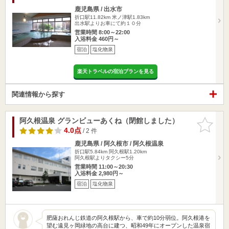
鹿児島県 / 出水市
折口駅11.82km
米ノ津駅1.83km
出水駅よりお車にて約１０分
営業時間 8:00～22:00
入浴料金 460円～
宿泊
塩化物泉
楽天トラベルの宿泊プランを見る
関連情報から探す
阿久根温泉 グランビューあくね（閉館しました）
お気に入
りに追加
4.0点
/ 2 件
鹿児島県 / 阿久根市 / 阿久根温泉
折口駅5.84km
阿久根駅1.20km
阿久根駅よりタクシー5分
営業時間 11:00～20:30
入浴料金 2,980円～
宿泊
塩化物泉
肥薩おれんじ鉄道の阿久根駅から、車で約10分弱位。阿久根港を
望む遠見ヶ岡緑地の高台に建つ、昭和49年にオープンした温泉宿