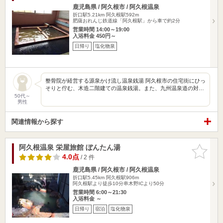
鹿児島県 / 阿久根市 / 阿久根温泉
折口駅5.21km
阿久根駅592m
肥薩おれんじ鉄道線「阿久根駅」から車で約2分
営業時間 14:00～19:00
入浴料金 450円～
日帰り
塩化物泉
整骨院が経営する源泉かけ流し温泉銭湯 阿久根市の住宅街にひっ
そりと佇む、木造二階建ての温泉銭湯。また、九州温泉道の対…
50代～
男性
関連情報から探す
阿久根温泉 栄屋旅館 ぼんたん湯
お気に入
りに追加
4.0点
/ 2 件
鹿児島県 / 阿久根市 / 阿久根温泉
折口駅5.45km
阿久根駅906m
阿久根駅より徒歩10分串木野ICより50分
営業時間 6:00～21:30
入浴料金 ～
日帰り
宿泊
塩化物泉