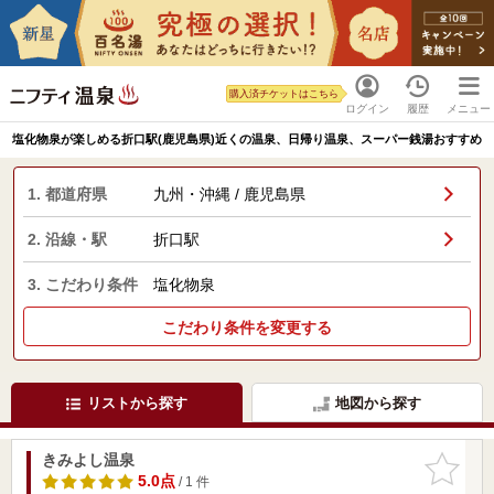
購入済チケットはこちら
ログイン
履歴
メニュー
塩化物泉が楽しめる折口駅(鹿児島県)近くの温泉、日帰り温泉、スーパー銭湯おすすめ
1. 都道府県
九州・沖縄 / 鹿児島県
2. 沿線・駅
折口駅
3. こだわり条件
塩化物泉
こだわり条件を変更する
リストから探す
地図から探す
きみよし温泉
お気に入
りに追加
5.0点
/ 1 件