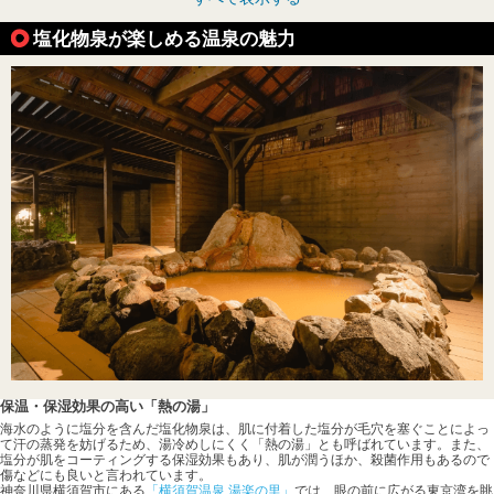
塩化物泉が楽しめる温泉の魅力
保温・保湿効果の高い「熱の湯」
海水のように塩分を含んだ塩化物泉は、肌に付着した塩分が毛穴を塞ぐことによっ
て汗の蒸発を妨げるため、湯冷めしにくく「熱の湯」とも呼ばれています。また、
塩分が肌をコーティングする保湿効果もあり、肌が潤うほか、殺菌作用もあるので
傷などにも良いと言われています。
神奈川県横須賀市にある
「横須賀温泉 湯楽の里」
では、眼の前に広がる東京湾を眺