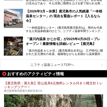
の活火山であり、今も活発に噴煙を上げる姿で知られる島で
また、気軽に立ち寄りたい方のための「日帰り入浴情報」も
す。「桜島シーサイドホテル」は桜島の南端付近に佇むリゾ
併せて解説。温泉マニアをも唸らせる“生きたお湯”の正体に
ートホテル。最大の魅力が、錦江湾に面した絶景混浴露天風
【2026年3月～休業】鹿児島市の人気銭湯「一本桜
迫ります。
呂でしょう。源泉100％かけ流しのにごり湯は、多くの温泉
温泉センター」の 現在を緊急レポート【入るなら
ファンを魅了する存在です。
今】
今回筆者自ら宿泊。桜島シーサイドホテルの“温泉”はじめ、
食事やアクセスなど詳細レビューします。
「一本桜温泉センター」(鹿児島県鹿児島市)は、県内を代表
する人気温泉銭湯のひとつ。ニフティ温泉年間ランキング2
025では、鹿児島県総合第4位を獲得。年中無休かつ24時間
営業なので、就寝前の入浴や寝起き一番の朝湯など利便性が
「湯川内温泉 かじか荘」が2025年4月26日～プレ
抜群！ 多くの常連客やファンでいつも賑わっています。し
オープン！最新情報を詳細レビュー【鹿児島】
かし建物の老朽化に伴い、2026年2月28日24時をもって休
業。現在の施設を取り壊し・同じ場所に新築するため、再開
「湯川内温泉 かじか荘」(鹿児島県出水市)は、江戸時代に開
は約2年後を予定しています。
かれた足元湧出の名湯。遠隔地ながらも全国から温泉愛好家
が訪れ、温泉ファンなら一度は入ってみたい憧れの温泉とも
今回は2025年の年末に訪問・現地体験し、一本桜温泉セン
いえる存在です。2023年にいったん閉館しましたが、その
ターの“現在”を緊急レポートします！
後経営が変わり、復旧作業を実施。2025年4月26日に日帰
ニフティ温泉ニュースTOPへ
り入浴施設としてプレオープンしました。
おすすめのアクティビティ情報
筆者自身、閉館中もボランティア作業や取材等で数回現地へ
【鹿児島県・屋久島】登山道具6点無料レンタル付き☆縄文杉トレ
乗り込みましたが、今回もオープン前日から初日にかけて現
ッキングツアー！
地訪問。リニューアルした浴室・最新情報を中心に、以前と
の相違点や注意事項などを詳細レビューします。
鹿児島県熊毛郡屋久島町安房115