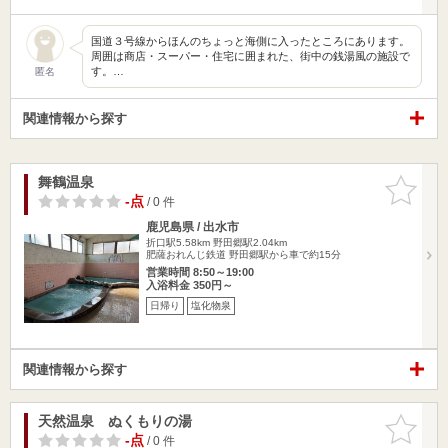
国道３号線からほんのちょっと海側に入ったところにあります。
周囲は商店・スーパー・住宅に囲まれた、街中の銭湯風の施設で
す。…
匿名
関連情報から探す
舞鶴温泉
お気に入
りに追加
-点
/ 0 件
鹿児島県 / 出水市
折口駅5.58km
野田郷駅2.04km
肥薩おれんじ鉄道 野田郷駅から車で約15分
営業時間 8:50～19:00
入浴料金 350円～
日帰り
塩化物泉
関連情報から探す
天然温泉 ぬくもりの湯
お気に入
りに追加
-点
/ 0 件