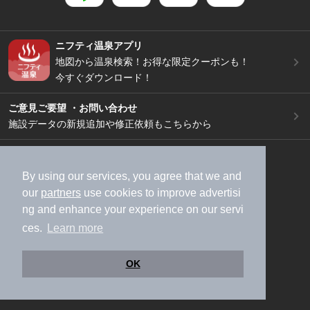
ニフティ温泉アプリ
地図から温泉検索！お得な限定クーポンも！
今すぐダウンロード！
ご意見ご要望 ・お問い合わせ
施設データの新規追加や修正依頼もこちらから
スマートフォン
/
PC
加盟店募集（資料請求）
広告出稿のご案内
By using our services, you agree that we and
our
partners
use cookies to improve advertisi
利用規約
ライフスタイルMEMBERS+規約
ng and enhance your experience on our servi
特定商取引法に基づく表記
ヘルプ
採用情報
ces.
Learn more
運営会社
個人情報保護ポリシー
©NIFTY Lifestyle Co., Ltd.
OK