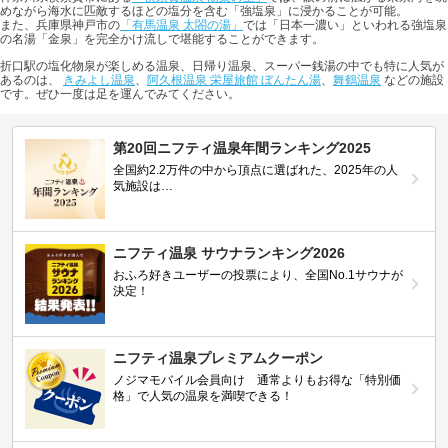
めながら海水に匹敵するほどの塩分を含む「強塩泉」に浸かることが可能。
また、兵庫県神戸市の
「有馬温泉 太閤の湯」
では「日本一濃い」といわれる強塩泉
の名湯「金泉」を完全かけ流しで堪能することができます。
折口駅の塩化物泉が楽しめる温泉、日帰り温泉、スーパー銭湯の中でも特に人気が
あるのは、
きみよし温泉
、
阿久根温泉 栄屋旅館 ぼんたん湯
、
舞鶴温泉
などの施設
です。ぜひ一度は足を運んでみてください。
第20回ニフティ温泉年間ランキング2025
全国約2.2万件の中から頂点に選ばれた、2025年の人
気施設は…
ニフティ温泉 サウナランキング2026
おふろ好きユーザーの投票により、全国No.1サウナが
決定！
ニフティ温泉プレミアムクーポン
ノジマモバイル会員向け 通常よりもお得な「特別価
格」で人気の温泉を満喫できる！