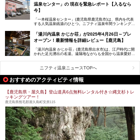
呂でしょう。源泉100％かけ流しのにごり湯は、多くの温泉
温泉センター」の 現在を緊急レポート【入るなら
ファンを魅了する存在です。
今】
今回筆者自ら宿泊。桜島シーサイドホテルの“温泉”はじめ、
食事やアクセスなど詳細レビューします。
「一本桜温泉センター」(鹿児島県鹿児島市)は、県内を代表
する人気温泉銭湯のひとつ。ニフティ温泉年間ランキング2
025では、鹿児島県総合第4位を獲得。年中無休かつ24時間
営業なので、就寝前の入浴や寝起き一番の朝湯など利便性が
「湯川内温泉 かじか荘」が2025年4月26日～プレ
抜群！ 多くの常連客やファンでいつも賑わっています。し
オープン！最新情報を詳細レビュー【鹿児島】
かし建物の老朽化に伴い、2026年2月28日24時をもって休
業。現在の施設を取り壊し・同じ場所に新築するため、再開
「湯川内温泉 かじか荘」(鹿児島県出水市)は、江戸時代に開
は約2年後を予定しています。
かれた足元湧出の名湯。遠隔地ながらも全国から温泉愛好家
が訪れ、温泉ファンなら一度は入ってみたい憧れの温泉とも
今回は2025年の年末に訪問・現地体験し、一本桜温泉セン
いえる存在です。2023年にいったん閉館しましたが、その
ターの“現在”を緊急レポートします！
後経営が変わり、復旧作業を実施。2025年4月26日に日帰
ニフティ温泉ニュースTOPへ
り入浴施設としてプレオープンしました。
おすすめのアクティビティ情報
筆者自身、閉館中もボランティア作業や取材等で数回現地へ
【鹿児島県・屋久島】登山道具6点無料レンタル付き☆縄文杉トレ
乗り込みましたが、今回もオープン前日から初日にかけて現
ッキングツアー！
地訪問。リニューアルした浴室・最新情報を中心に、以前と
の相違点や注意事項などを詳細レビューします。
鹿児島県熊毛郡屋久島町安房115