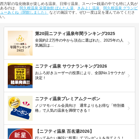
西方駅の塩化物泉が楽しめる温泉、日帰り温泉、スーパー銭湯の中でも特に人気が
あるのは、
阿久根温泉 栄屋旅館 ぼんたん湯
、
きみよし温泉
、
阿久根温泉 グランビ
ューあくね（閉館しました）
などの施設です。ぜひ一度は足を運んでみてくださ
い。
第20回ニフティ温泉年間ランキング2025
全国約2.2万件の中から頂点に選ばれた、2025年の人
気施設は…
ニフティ温泉 サウナランキング2026
おふろ好きユーザーの投票により、全国No.1サウナが
決定！
ニフティ温泉プレミアムクーポン
ノジマモバイル会員向け 通常よりもお得な「特別価
格」で人気の温泉を満喫できる！
【ニフティ温泉 百名湯2026】
行ってみたい施設に投票してプレゼントを当てよう！