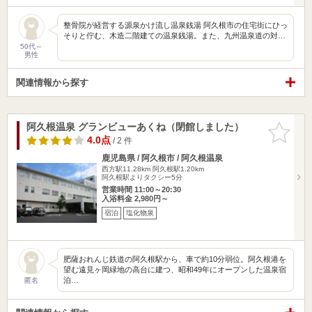
整骨院が経営する源泉かけ流し温泉銭湯 阿久根市の住宅街にひっ
そりと佇む、木造二階建ての温泉銭湯。また、九州温泉道の対…
50代～
男性
関連情報から探す
阿久根温泉 グランビューあくね（閉館しました）
お気に入
りに追加
4.0点
/ 2 件
鹿児島県 / 阿久根市 / 阿久根温泉
西方駅11.28km
阿久根駅1.20km
阿久根駅よりタクシー5分
営業時間 11:00～20:30
入浴料金 2,980円～
宿泊
塩化物泉
肥薩おれんじ鉄道の阿久根駅から、車で約10分弱位。阿久根港を
望む遠見ヶ岡緑地の高台に建つ、昭和49年にオープンした温泉宿
泊…
匿名