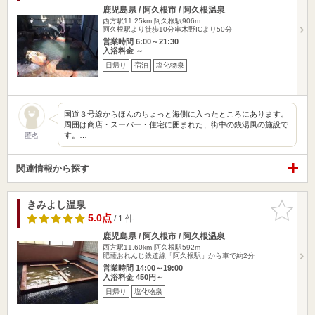
鹿児島県 / 阿久根市 / 阿久根温泉
西方駅11.25km
阿久根駅906m
阿久根駅より徒歩10分串木野ICより50分
営業時間 6:00～21:30
入浴料金 ～
日帰り
宿泊
塩化物泉
国道３号線からほんのちょっと海側に入ったところにあります。
周囲は商店・スーパー・住宅に囲まれた、街中の銭湯風の施設で
す。…
匿名
関連情報から探す
きみよし温泉
お気に入
りに追加
5.0点
/ 1 件
鹿児島県 / 阿久根市 / 阿久根温泉
西方駅11.60km
阿久根駅592m
肥薩おれんじ鉄道線「阿久根駅」から車で約2分
営業時間 14:00～19:00
入浴料金 450円～
日帰り
塩化物泉