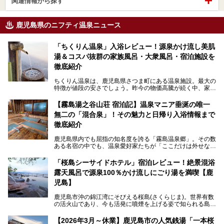
関連情報から探す
鹿児島県のニフティ温泉ニュース
「ちくりん温泉」入浴レビュー！源泉かけ流し美肌
湯＆コスパ抜群の家族風呂・大衆風呂・宿泊施設を
徹底紹介
ちくりん温泉は、鹿児島県さつま町にある温泉施設。最大の
特徴が値段の安さでしょう。昨今の物価高騰が続く中、家族
風呂1室1時間900円・大衆風呂大人1人300円、宿泊大人1人
4,000円～、と驚くべき価格を維持。
【霧島湯之谷山荘 宿泊記】温泉マニア垂涎の唯一
無二の「混合泉」！その魅力と日帰り入浴情報まで
さらに、源泉100％かけ流しのツルツル美肌湯を堪能できる
点にも注目すべき。30年以上全国の温泉を巡った筆者の経
徹底紹介
験上、穴場中の穴場と言っても決して過言ではありません。
鹿児島県内でも屈指の知名度を誇る「霧島温泉郷」。その数
今回は「ちくりん温泉」の家族風呂・大衆風呂・宿泊施設に
ある名宿の中でも、温泉愛好家たちが「ここだけは外せな
ついて、徹底レビューします！
い」と熱い視線を送るのが「霧島湯之谷山荘（以下：湯之谷
山荘）」です。
「桜島シーサイドホテル」宿泊レビュー！絶景混浴
露天風呂で源泉100％かけ流しにごり湯を満喫【鹿
最大の魅力は、ここでしか体験できない絶妙なバランスの
「自噴混合泉」。今回は、その極上の湯を心ゆくまで堪能す
児島】
べく宿泊し、実際に感じたお湯のちからと宿の魅力を詳しく
レポートします。
鹿児島市沖の錦江湾にそびえる桜島(さくらじま)。世界有数
の活火山であり、今も活発に噴煙を上げる姿で知られる島で
また、気軽に立ち寄りたい方のための「日帰り入浴情報」も
す。「桜島シーサイドホテル」は桜島の南端付近に佇むリゾ
併せて解説。温泉マニアをも唸らせる“生きたお湯”の正体に
ートホテル。最大の魅力が、錦江湾に面した絶景混浴露天風
【2026年3月～休業】鹿児島市の人気銭湯「一本桜
迫ります。