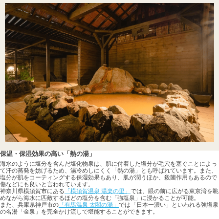
保温・保湿効果の高い「熱の湯」
海水のように塩分を含んだ塩化物泉は、肌に付着した塩分が毛穴を塞ぐことによっ
て汗の蒸発を妨げるため、湯冷めしにくく「熱の湯」とも呼ばれています。また、
塩分が肌をコーティングする保湿効果もあり、肌が潤うほか、殺菌作用もあるので
傷などにも良いと言われています。
神奈川県横須賀市にある
「横須賀温泉 湯楽の里」
では、眼の前に広がる東京湾を眺
めながら海水に匹敵するほどの塩分を含む「強塩泉」に浸かることが可能。
また、兵庫県神戸市の
「有馬温泉 太閤の湯」
では「日本一濃い」といわれる強塩泉
の名湯「金泉」を完全かけ流しで堪能することができます。