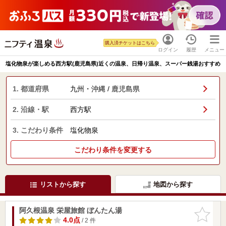
購入済チケットはこちら
ログイン
履歴
メニュー
塩化物泉が楽しめる西方駅(鹿児島県)近くの温泉、日帰り温泉、スーパー銭湯おすすめ
1. 都道府県
九州・沖縄 / 鹿児島県
2. 沿線・駅
西方駅
3. こだわり条件
塩化物泉
こだわり条件を変更する
リストから探す
地図から探す
阿久根温泉 栄屋旅館 ぼんたん湯
お気に入
りに追加
4.0点
/ 2 件