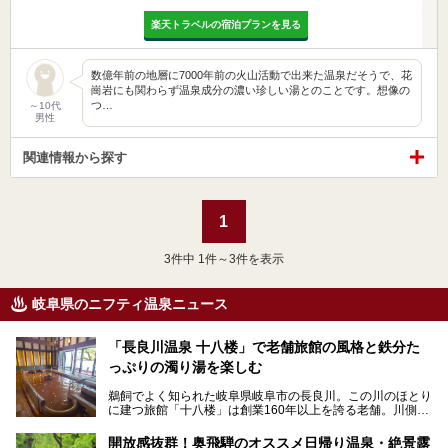
楽天トラベルの宿泊プランを見る
数億年前の地層に7000年前の火山活動で出来た温泉だそうで、花
崗岩にも関わらず温泉成分の濃い珍しい湯とのことです。想像の
つ…
～10代
男性
関連情報から探す
1
3
件中 1件～3件を表示
岐阜県のニフティ温泉ニュース
「長良川温泉 十八楼」で老舗旅館の風格と鉄分た
っぷりの濁り湯を楽しむ
鵜飼でよく知られた岐阜県岐阜市の長良川。この川のほとり
に建つ旅館「十八楼」は創業160年以上を誇る老舗。川側の
客室からは長良川を一望、温泉はインパクトのある赤褐色の
濁り湯で、地産地消にこだわった食事も定評があります。
開放感抜群！奥飛騨のオススメ日帰り温泉・絶景露