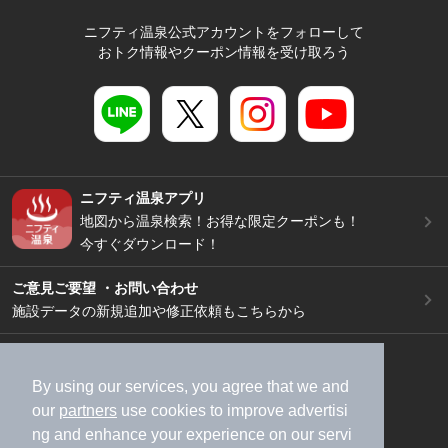
ニフティ温泉公式アカウントをフォローして
おトク情報やクーポン情報を受け取ろう
ニフティ温泉アプリ
地図から温泉検索！お得な限定クーポンも！
今すぐダウンロード！
ご意見ご要望 ・お問い合わせ
施設データの新規追加や修正依頼もこちらから
スマートフォン
/
PC
加盟店募集（資料請求）
広告出稿のご案内
By using our services, you agree that we and
our
partners
use cookies to improve advertisi
利用規約
ライフスタイルMEMBERS+規約
ng and enhance your experience on our servi
特定商取引法に基づく表記
ヘルプ
採用情報