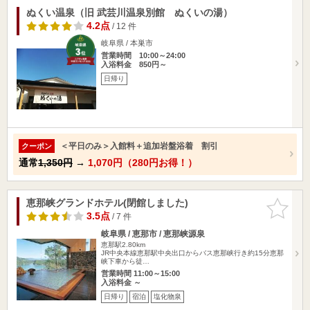
ぬくい温泉（旧 武芸川温泉別館 ぬくいの湯）
4.2点
/ 12 件
岐阜県 / 本巣市
営業時間 10:00～24:00
入浴料金 850円～
日帰り
＜平日のみ＞入館料＋追加岩盤浴着 割引
クーポン
通常
1,350円
→
1,070円（280円お得！）
恵那峡グランドホテル(閉館しました)
お気に入
りに追加
3.5点
/ 7 件
岐阜県 / 恵那市 / 恵那峡源泉
恵那駅2.80km
JR中央本線恵那駅中央出口からバス恵那峡行き約15分恵那
峡下車から徒…
営業時間 11:00～15:00
入浴料金 ～
日帰り
宿泊
塩化物泉