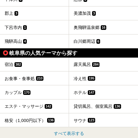
郡上
美濃加茂
3
3
下呂市内
奥飛騨温泉郷
1
16
飛騨高山
白川郷周辺
4
6
岐阜県の人気テーマから探す
宿泊
露天風呂
382
284
お食事・食事処
冷え性
210
195
カップル
ホテル
170
147
エステ・マッサージ
貸切風呂、個室風呂
142
136
格安（1,000円以下）
サウナ
136
123
すべて表示する