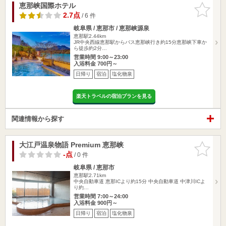
恵那峡国際ホテル
お気に入
りに追加
2.7点
/ 6 件
岐阜県 / 恵那市 / 恵那峡源泉
恵那駅2.44km
JR中央西線恵那駅からバス恵那峡行き約15分恵那峡下車か
ら徒歩約2分…
営業時間 9:00～23:00
入浴料金 700円～
日帰り
宿泊
塩化物泉
楽天トラベルの宿泊プランを見る
関連情報から探す
大江戸温泉物語 Premium 恵那峡
お気に入
りに追加
-点
/ 0 件
岐阜県 / 恵那市
恵那駅2.71km
中央自動車道 恵那ICより約15分 中央自動車道 中津川ICよ
り約…
営業時間 7:00～24:00
入浴料金 900円～
日帰り
宿泊
塩化物泉