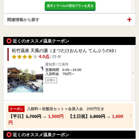
楽天トラベルの宿泊プランを見る
関連情報から探す
近くのオススメ温泉クーポン
松竹温泉 天風の湯（まつたけおんせん てんぷうのゆ）
4.0点
/ 25 件
愛知県 / 江南市
営業時間 6:00～24:00
入浴料金 750円～
日帰り
入館料＋岩盤浴セット＋会員入会 200円引き
クーポン
【平日】
1,700円
→
1,500円
【土日祝】
1,800円
→
1,600
円
近くのオススメ温泉クーポン