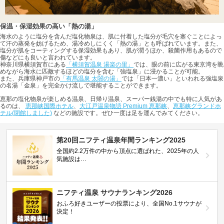
保温・保湿効果の高い「熱の湯」
海水のように塩分を含んだ塩化物泉は、肌に付着した塩分が毛穴を塞ぐことによっ
て汗の蒸発を妨げるため、湯冷めしにくく「熱の湯」とも呼ばれています。また、
塩分が肌をコーティングする保湿効果もあり、肌が潤うほか、殺菌作用もあるので
傷などにも良いと言われています。
神奈川県横須賀市にある
「横須賀温泉 湯楽の里」
では、眼の前に広がる東京湾を眺
めながら海水に匹敵するほどの塩分を含む「強塩泉」に浸かることが可能。
また、兵庫県神戸市の
「有馬温泉 太閤の湯」
では「日本一濃い」といわれる強塩泉
の名湯「金泉」を完全かけ流しで堪能することができます。
恵那の塩化物泉が楽しめる温泉、日帰り温泉、スーパー銭湯の中でも特に人気があ
るのは、
恵那峡国際ホテル
、
大江戸温泉物語 Premium 恵那峡
、
恵那峡グランドホ
テル(閉館しました)
などの施設です。ぜひ一度は足を運んでみてください。
第20回ニフティ温泉年間ランキング2025
全国約2.2万件の中から頂点に選ばれた、2025年の人
気施設は…
ニフティ温泉 サウナランキング2026
おふろ好きユーザーの投票により、全国No.1サウナが
決定！