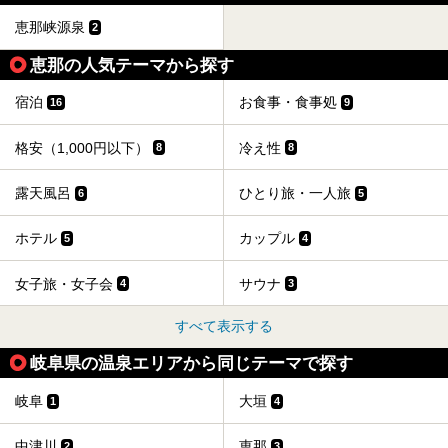
恵那峡源泉
2
恵那の人気テーマから探す
宿泊
お食事・食事処
16
9
格安（1,000円以下）
冷え性
8
8
露天風呂
ひとり旅・一人旅
6
5
ホテル
カップル
5
4
女子旅・女子会
サウナ
4
3
すべて表示する
岐阜県の温泉エリアから同じテーマで探す
岐阜
大垣
1
4
中津川
恵那
2
3