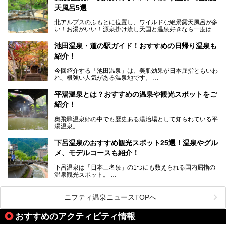
天風呂5選
そして大浴場は日帰り入浴もできるんですよ。泊まりでも日
帰りでも楽しめる「十八楼」を、周辺の川原町の町並みや、
北アルプスのふもとに位置し、ワイルドな絶景露天風呂が多
岐阜の手仕事に触れる旅とともに楽しんでみてはいかがでし
い！お湯がいい！源泉掛け流し天国と温泉好きなら一度は行
ょう！
きたいと思う岐阜県の奥飛騨温泉郷。
───
池田温泉・道の駅ガイド！おすすめの日帰り温泉も
「平湯温泉」「福地温泉」「新平湯温泉」「栃尾温泉」「新
提供元：岐阜県【PR】
紹介！
穂高温泉」と5つの温泉地を総称して奥飛騨温泉郷と呼びま
この記事は岐阜県のPR記事です。
すが、この中でも気軽に日帰りで楽しめる開放感抜群の露天
今回紹介する「池田温泉」は、美肌効果が日本屈指ともいわ
風呂を5ヶ所ご紹介したいと思います。いずれも素晴らしい
れ、根強い人気がある温泉地です。
温泉ですよ！
岐阜県にあり、名古屋からは日帰りで、東京や大阪からなら
温泉旅として利用することができます。
平湯温泉とは？おすすめの温泉や観光スポットをご
紹介！
池田温泉には道の駅があるなど、温泉、観光、買い物と、さ
まざまな楽しみ方が可能です。
奥飛騨温泉郷の中でも歴史ある湯治場として知られている平
そんな池田温泉の魅力を詳しく紹介していきます！
湯温泉。
岐阜県と長野県を結ぶ安房トンネルの開通以来、東京方面か
らの利用客も増え、ますます賑わいを見せています。そこで
下呂温泉のおすすめ観光スポット25選！温泉やグル
今回は、平湯温泉の観光スポットとおすすめの温泉施設を紹
メ、モデルコースも紹介！
介します。気になる温泉をぜひチェックしてみてください。
下呂温泉は「日本三名泉」の1つにも数えられる国内屈指の
温泉観光スポット。
訪れる際には美肌で知られるお湯とあわせて、当地ならでは
のグルメを楽しんだり、周辺にある名所にも足を伸ばしたり
したいもの。
ニフティ温泉ニュースTOPへ
本記事では、下呂温泉エリアにあるおすすめの観光スポット
おすすめのアクティビティ情報
をご紹介するとともに散策する際のモデルコースもご提案。
下呂温泉観光をたっぷりとガイドします！