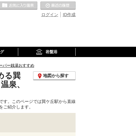
お気に入りの温泉
最近の履歴
ログイン
ID作成
グ
岩盤浴
ーパー銭湯おすすめ
める巽
地図から探す
り温泉、
です。このページでは巽ケ丘駅から直線
をご紹介します。