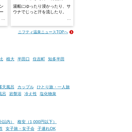
ン
湯船にゆったり浸かったり、サ
ロー
ウナでじっと汗を流したり。
る
名
e-
ニフティ温泉ニュースTOPへ
い
そんな「一人でぼんやり過ごす
時間」、ふだん後回しにしてい
た「これからのこと」や「ちょ
っとした悩み」が、頭に浮かん
でくることはありませんか？
比
植大
半田口
住吉町
知多半田
お風呂でリラックスしているか
らこそ向き合える、大切な自分
露天風呂
カップル
ひとり旅・一人旅
の本音。
風呂
岩盤浴
冷え性
塩化物泉
そんな心のつぶやきを、湯あが
りの温まった心のまま相談でき
たら素敵ですよね。
分以内）
格安（1,000円以下）
性
女子旅・女子会
子連れOK