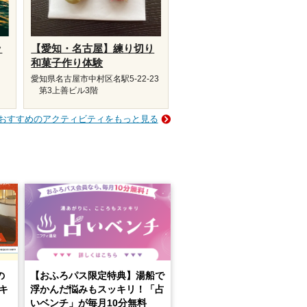
ッ
【愛知・名古屋】練り切り
和菓子作り体験
愛知県名古屋市中村区名駅5-22-23
第3上善ビル3階
おすすめのアクティビティをもっと見る
の
【おふろパス限定特典】湯船で
キ
浮かんだ悩みもスッキリ！「占
いベンチ」が毎月10分無料