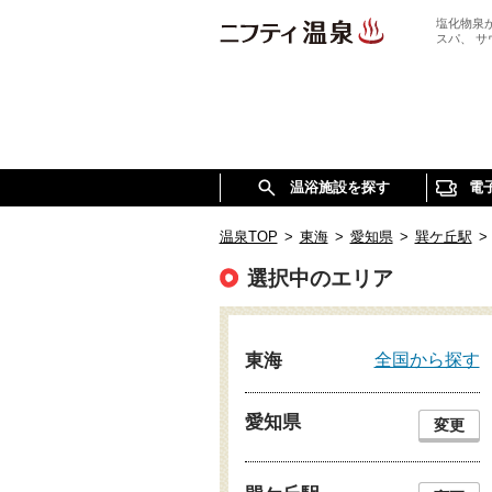
塩化物泉
スパ、 
温浴施設を探す
電
温泉TOP
>
東海
>
愛知県
>
巽ケ丘駅
>
選択中のエリア
全国から探す
東海
愛知県
変更