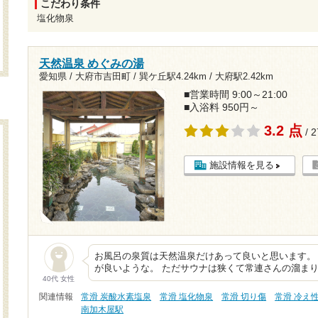
こだわり条件
塩化物泉
天然温泉 めぐみの湯
愛知県 / 大府市吉田町 /
巽ケ丘駅4.24km
/
大府駅2.42km
■営業時間 9:00～21:00
■入浴料 950円～
3.2 点
/ 
施設情報を見る
お風呂の泉質は天然温泉だけあって良いと思います。
が良いような。 ただサウナは狭くて常連さんの溜ま
40代 女性
関連情報
常滑 炭酸水素塩泉
常滑 塩化物泉
常滑 切り傷
常滑 冷え
南加木屋駅