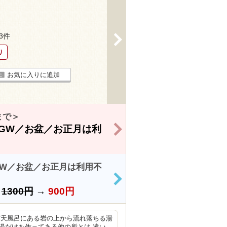
93件
>
り
お気に入りに追加
まで＞
>
GW／お盆／お正月は利
W／お盆／お正月は利用不
>
）
1300円
→
900円
露天風呂にある岩の上から流れ落ちる湯