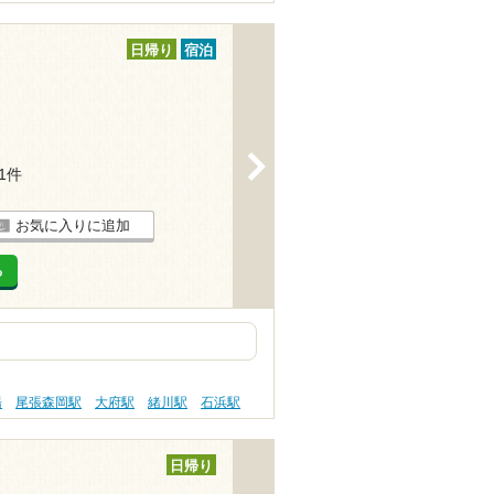
日帰り
宿泊
>
21件
お気に入りに追加
る
湯
尾張森岡駅
大府駅
緒川駅
石浜駅
日帰り