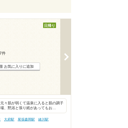
日帰り
27件
>
お気に入りに追加
 元々肌が弱くて温泉に入ると肌の調子
り場、黙浴と張り紙があってもお…
性
大府駅
尾張森岡駅
緒川駅