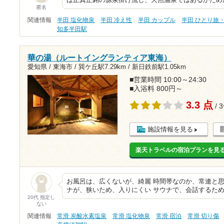
は正真正銘の源泉掛け流し、天然温泉ではあるがため
匿名
関連情報
半田 塩化物泉
半田 冷え性
半田 カップル
半田 ひとり旅
知多半田駅
華の湯（ルートイングランティア東海）
愛知県 / 東海市 /
巽ケ丘駅7.29km
/
新日鉄前駅1.05km
■営業時間 10:00～24:30
■入浴料 800円～
3.3 点
/ 
施設情報を見る
楽天トラベルの宿泊プランを見
お風呂は、広くないが、綺麗 時間帯なのか、常連と
ナが、狭いため、入りにくい サウナで、会話するため
20代 指定し
ない
関連情報
常滑 炭酸水素塩泉
常滑 塩化物泉
常滑 宿泊
常滑 切り傷