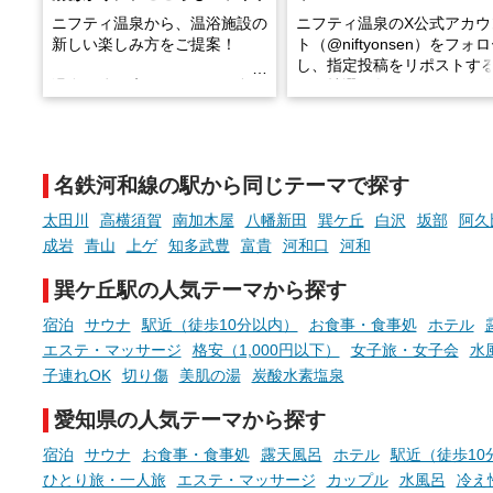
ニフティ温泉から、温浴施設の
ニフティ温泉のX公式アカウ
新しい楽しみ方をご提案！
ト（@niftyonsen）をフォ
し、指定投稿をリポストす
温泉で体を癒したあとに、占い
と、抽選で各回26（ふろ）
でこころもスッキリ──そんな
様（合計260名様）に選べる
新体験が楽しめる「占いベン
GIFT500円分をプレゼント
チ」を展開中♨
たします。
名鉄河和線の駅から同じテーマで探す
手相やタロットなど気軽に楽し
める占いで、“ととのう”おふろ
太田川
高横須賀
南加木屋
八幡新田
巽ケ丘
白沢
坂部
阿久
時間を、もっと特別に。
成岩
青山
上ゲ
知多武豊
富貴
河和口
河和
巽ケ丘駅の人気テーマから探す
宿泊
サウナ
駅近（徒歩10分以内）
お食事・食事処
ホテル
エステ・マッサージ
格安（1,000円以下）
女子旅・女子会
水
子連れOK
切り傷
美肌の湯
炭酸水素塩泉
愛知県の人気テーマから探す
宿泊
サウナ
お食事・食事処
露天風呂
ホテル
駅近（徒歩10
ひとり旅・一人旅
エステ・マッサージ
カップル
水風呂
冷え