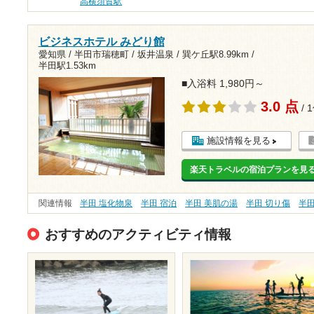
高横須賀駅
ビジネスホテル みどり館
愛知県 / 半田市瑞穂町 / 坂井温泉 /
巽ケ丘駅8.99km
/
半田駅1.53km
■入浴料 1,980円～
3.0 点
/ 
施設情報を見る
楽天トラベルの宿泊プランを見
関連情報
半田 塩化物泉
半田 宿泊
半田 美肌の湯
半田 切り傷
半
おすすめのアクティビティ情報