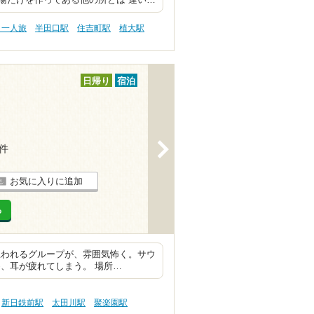
湯だけを作ってある他の所とは 違い…
・一人旅
半田口駅
住吉町駅
植大駅
日帰り
宿泊
>
3件
お気に入りに追加
る
思われるグループが、雰囲気怖く。サウ
、耳が疲れてしまう。 場所…
新日鉄前駅
太田川駅
聚楽園駅