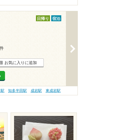
日帰り
宿泊
>
1件
お気に入りに追加
る
田駅
知多半田駅
成岩駅
東成岩駅