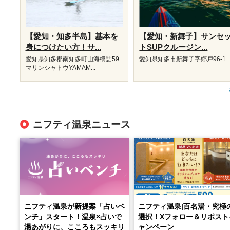
【愛知・知多半島】基本を
【愛知・新舞子】サンセ
身につけたい方！サ...
トSUPクルージン...
愛知県知多郡南知多町山海橋詰59
愛知県知多市新舞子字郷戸96-1
マリンシャトウYAMAM...
ニフティ温泉ニュース
ニフティ温泉が新提案「占いベ
ニフティ温泉|百名湯・究極
ンチ」スタート！温泉×占いで
選択！Xフォロー＆リポスト
湯あがりに、こころもスッキリ
ャンペーン