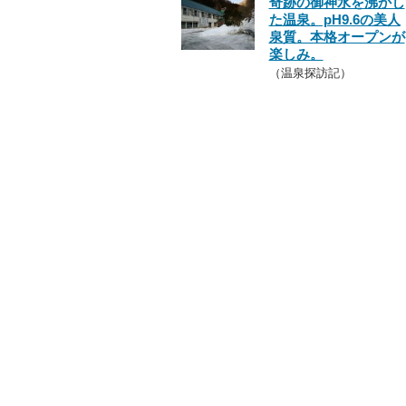
奇跡の御神水を沸かし
た温泉。pH9.6の美人
泉質。本格オープンが
楽しみ。
（温泉探訪記）