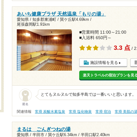
あいち健康プラザ 天然温泉「もりの湯」
愛知県 / 知多郡東浦町 /
巽ケ丘駅4.69km
/
尾張森岡駅1.91km
■営業時間 11:00～21:00
■入浴料 650円～
3.3 点
/ 
施設情報を見る
楽天トラベルの宿泊プランを見
とてもヌルヌルで知多半島では一番いいと思います。
匿名
関連情報
常滑 炭酸水素塩泉
常滑 塩化物泉
常滑 宿泊
常滑 美肌の
まるは ごんぎつねの湯
愛知県 / 半田市 /
巽ケ丘駅6.34km
/
半田口駅2.40km