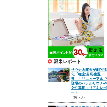
温泉レポート
サウナ＆露天が劇的進
化「極楽湯 羽生温
泉」！リニューアルで
登場のバレルサウナや
女性専用エリアをレポ
ート
（突レポ）