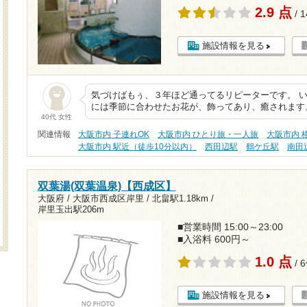
2.9 点
/ 
施設情報を見る
気づけばもぅ、３年ほど通ってるリピーターです。 
には季節に合わせたお花が、飾ってあり、癒されます
40代 女性
関連情報
大阪市内 子連れOK
大阪市内 ひとり旅・一人旅
大阪市内 格
大阪市内 駅近（徒歩10分以内）
西田辺駅
鶴ケ丘駅
南田
双葉湯(双葉温泉)【西成区】
大阪府 / 大阪市西成区岸里 /
北畠駅1.18km
/
岸里玉出駅206m
■営業時間 15:00～23:00
■入浴料 600円～
1.0 点
/ 
施設情報を見る