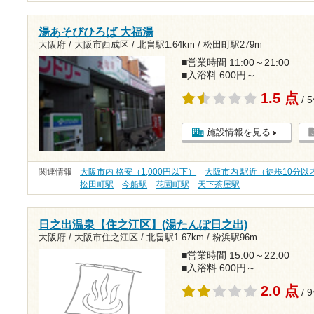
湯あそびひろば 大福湯
大阪府 / 大阪市西成区 /
北畠駅1.64km
/
松田町駅279m
■営業時間 11:00～21:00
■入浴料 600円～
1.5 点
/ 
施設情報を見る
関連情報
大阪市内 格安（1,000円以下）
大阪市内 駅近（徒歩10分以
松田町駅
今船駅
花園町駅
天下茶屋駅
日之出温泉【住之江区】(湯たんぽ日之出)
大阪府 / 大阪市住之江区 /
北畠駅1.67km
/
粉浜駅96m
■営業時間 15:00～22:00
■入浴料 600円～
2.0 点
/ 