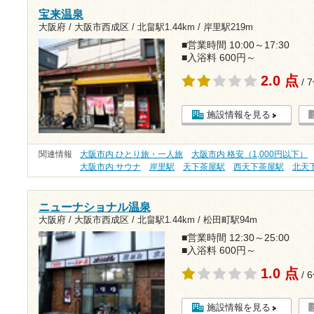
宝来温泉
大阪府 / 大阪市西成区 /
北畠駅1.44km
/
岸里駅219m
■営業時間 10:00～17:30
■入浴料 600円～
2.0 点
/ 
施設情報を見る
関連情報
大阪市内 ひとり旅・一人旅
大阪市内 格安（1,000円以下）
大阪市内 サウナ
岸里駅
天下茶屋駅
西天下茶屋駅
北天
ニューナショナル温泉
大阪府 / 大阪市西成区 /
北畠駅1.44km
/
松田町駅94m
■営業時間 12:30～25:00
■入浴料 600円～
1.0 点
/ 
施設情報を見る