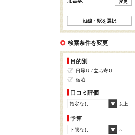
北畠駅
変更
沿線・駅を選択
検索条件を変更
目的別
日帰り / 立ち寄り
宿泊
口コミ評価
指定なし
以上
予算
下限なし
～