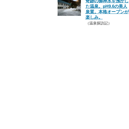
奇跡の御神水を沸かし
た温泉。pH9.6の美人
泉質。本格オープンが
楽しみ。
（温泉探訪記）