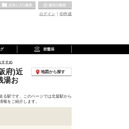
お気に入りの温泉
最近の履歴
ログイン
ID作成
グ
岩盤浴
おすすめ
阪府)近
地図から探す
銭湯お
走る駅です。このページでは北畠駅から
情報をご紹介します。