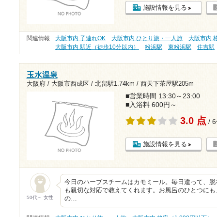
施設情報を見る
関連情報
大阪市内 子連れOK
大阪市内 ひとり旅・一人旅
大阪市内 格
大阪市内 駅近（徒歩10分以内）
粉浜駅
東粉浜駅
住吉駅
玉水温泉
大阪府 / 大阪市西成区 /
北畠駅1.74km
/
西天下茶屋駅205m
■営業時間 13:30～23:00
■入浴料 600円～
3.0 点
/ 
施設情報を見る
今日のハーブスチームはカモミール。毎日違って、脱
も親切な対応で教えてくれます。お風呂のひとつにも
50代～ 女性
の…