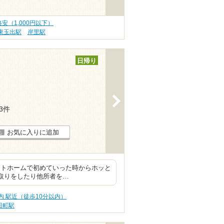
安（1,000円以下）
東玉出駅
岸里駅
日帰り
>
13件
お気に入りに追加
ットホームで初めていった時からホッと
席取りをしたり他所者を…
内 駅近（徒歩10分以内）
田町駅