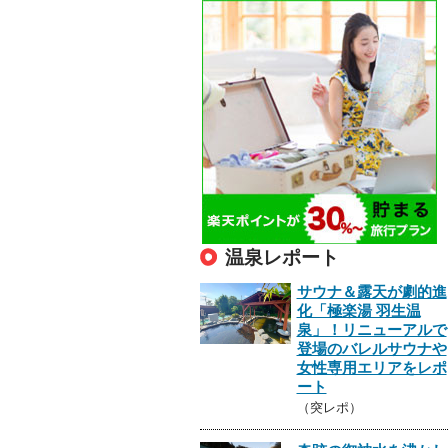
温泉レポート
サウナ＆露天が劇的進
化「極楽湯 羽生温
泉」！リニューアルで
登場のバレルサウナや
女性専用エリアをレポ
ート
（突レポ）