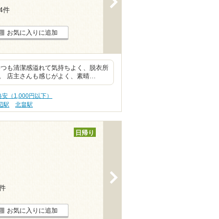
14件
お気に入りに追加
いつも清潔感溢れて気持ちよく、脱衣所
。 店主さんも感じがよく、素晴…
安（1,000円以下）
辺駅
北畠駅
日帰り
>
6件
お気に入りに追加