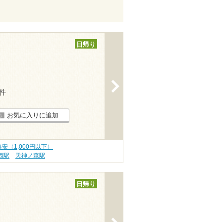
日帰り
>
9件
お気に入りに追加
安（1,000円以下）
西駅
天神ノ森駅
日帰り
>