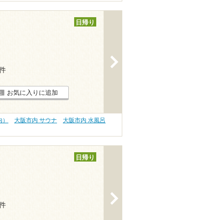
日帰り
>
5件
お気に入りに追加
内）
大阪市内 サウナ
大阪市内 水風呂
日帰り
>
9件