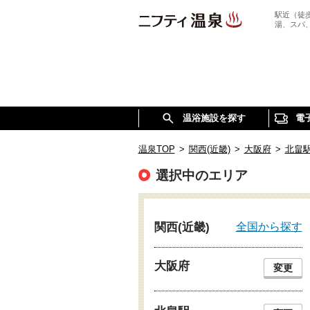
駅近（徒
湯、スパ
温浴施設を探す
電
温泉TOP
>
関西(近畿)
>
大阪府
>
北畠
選択中のエリア
全国から探す
関西(近畿)
大阪府
変更