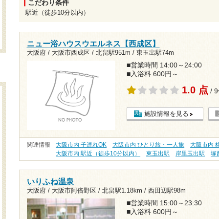
こだわり条件
駅近（徒歩10分以内）
ニュー浴ハウスウエルネス【西成区】
大阪府 / 大阪市西成区 /
北畠駅951m
/
東玉出駅74m
■営業時間 14:00～24:00
■入浴料 600円～
1.0 点
/ 
施設情報を見る
関連情報
大阪市内 子連れOK
大阪市内 ひとり旅・一人旅
大阪市内 格
大阪市内 駅近（徒歩10分以内）
東玉出駅
岸里玉出駅
塚
いりふね温泉
大阪府 / 大阪市阿倍野区 /
北畠駅1.18km
/
西田辺駅98m
■営業時間 15:00～23:30
■入浴料 600円～