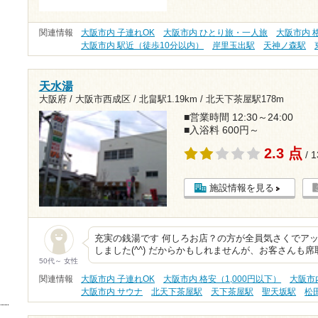
関連情報
大阪市内 子連れOK
大阪市内 ひとり旅・一人旅
大阪市内 格
大阪市内 駅近（徒歩10分以内）
岸里玉出駅
天神ノ森駅
天水湯
大阪府 / 大阪市西成区 /
北畠駅1.19km
/
北天下茶屋駅178m
■営業時間 12:30～24:00
■入浴料 600円～
2.3 点
/ 
施設情報を見る
充実の銭湯です 何しろお店？の方が全員気さくでア
しました(^^) だからかもしれませんが、お客さんも
50代～ 女性
関連情報
大阪市内 子連れOK
大阪市内 格安（1,000円以下）
大阪市
大阪市内 サウナ
北天下茶屋駅
天下茶屋駅
聖天坂駅
松