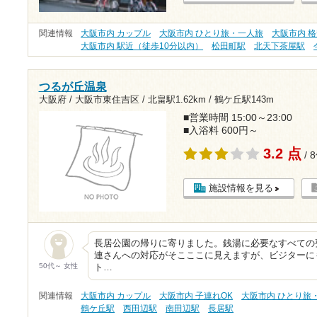
関連情報
大阪市内 カップル
大阪市内 ひとり旅・一人旅
大阪市内 格
大阪市内 駅近（徒歩10分以内）
松田町駅
北天下茶屋駅
つるが丘温泉
大阪府 / 大阪市東住吉区 /
北畠駅1.62km
/
鶴ケ丘駅143m
■営業時間 15:00～23:00
■入浴料 600円～
3.2 点
/ 
施設情報を見る
長居公園の帰りに寄りました。銭湯に必要なすべての
連さんへの対応がそこここに見えますが、ビジターに
50代～ 女性
ト…
関連情報
大阪市内 カップル
大阪市内 子連れOK
大阪市内 ひとり旅
鶴ケ丘駅
西田辺駅
南田辺駅
長居駅