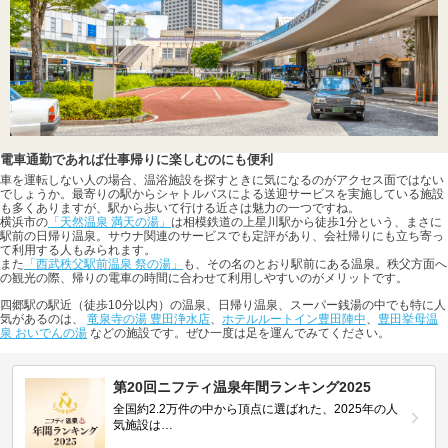
電車通勤であれば仕事帰りに楽しむのにも便利
車を運転しない人の場合、温浴施設を探すときに気になるのがアクセス面ではない
でしょうか。最寄りの駅からシャトルバスによる送迎サービスを実施している施設
も多くありますが、駅から歩いて行ける近さは魅力の一つですね。
横浜市の
「天然温泉 満天の湯」
は相模鉄道の上星川駅から徒歩1分という、まさに
駅前の日帰り温泉。サウナ関連のサービスでも定評があり、会社帰りにも立ち寄っ
て利用する人もみられます。
また
「西武秩父駅前温泉 祭の湯」
も、その名のとおり駅前にある温泉。秩父方面へ
の観光の際、帰りの電車の時間に合わせて利用しやすいのがメリットです。
四郷駅の駅近（徒歩10分以内）の温泉、日帰り温泉、スーパー銭湯の中でも特に人
気があるのは、
竜泉寺の湯 豊田浄水店
、
ホテルルートイン豊田陣中
、
豊田挙母温
泉 おいでんの湯
などの施設です。ぜひ一度は足を運んでみてください。
第20回ニフティ温泉年間ランキング2025
全国約2.2万件の中から頂点に選ばれた、2025年の人
気施設は…