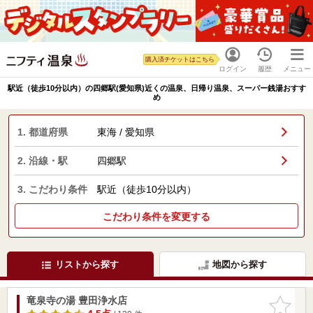
購入済チケットはこちら
ログイン
履歴
メニュー
駅近（徒歩10分以内）の四郷駅(愛知県)近くの温泉、日帰り温泉、スーパー銭湯おすす
め
1. 都道府県
東海 / 愛知県
2. 沿線・駅
四郷駅
3. こだわり条件
駅近（徒歩10分以内）
こだわり条件を変更する
リストから探す
地図から探す
竜泉寺の湯 豊田浄水店
お気に入
りに追加