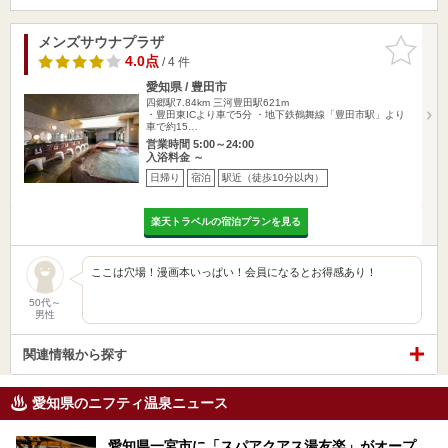
メンズサウナプラザ
お気に入
りに追加
4.0点
/ 4 件
愛知県 / 豊田市
四郷駅7.84km
三河豊田駅621m
・豊田東ICより車で5分 ・地下鉄鶴舞線「豊田市駅」より
車で約15…
営業時間 5:00～24:00
入浴料金 ～
日帰り
宿泊
駅近（徒歩10分以内）
楽天トラベルの宿泊プランを見る
ここは穴場！漫画本いっぱい！会員になるとお得感あり！
50代～
男性
関連情報から探す
愛知県のニフティ温泉ニュース
愛知県一宮市に「スパアクアス湯友楽」がオープ