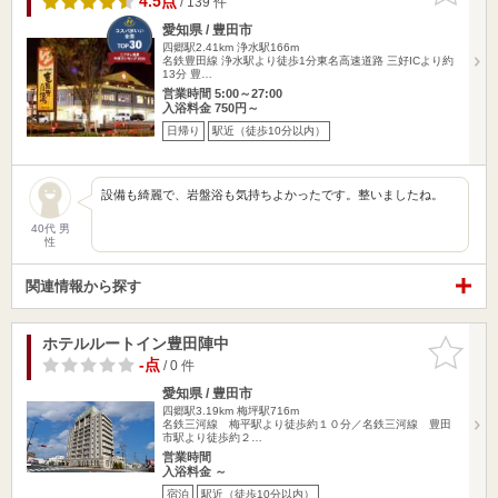
4.5点
/ 139 件
愛知県 / 豊田市
四郷駅2.41km
浄水駅166m
名鉄豊田線 浄水駅より徒歩1分東名高速道路 三好ICより約
13分 豊…
営業時間 5:00～27:00
入浴料金 750円～
日帰り
駅近（徒歩10分以内）
設備も綺麗で、岩盤浴も気持ちよかったです。整いましたね。
40代 男
性
関連情報から探す
ホテルルートイン豊田陣中
お気に入
りに追加
-点
/ 0 件
愛知県 / 豊田市
四郷駅3.19km
梅坪駅716m
名鉄三河線 梅平駅より徒歩約１０分／名鉄三河線 豊田
市駅より徒歩約２…
営業時間
入浴料金 ～
宿泊
駅近（徒歩10分以内）