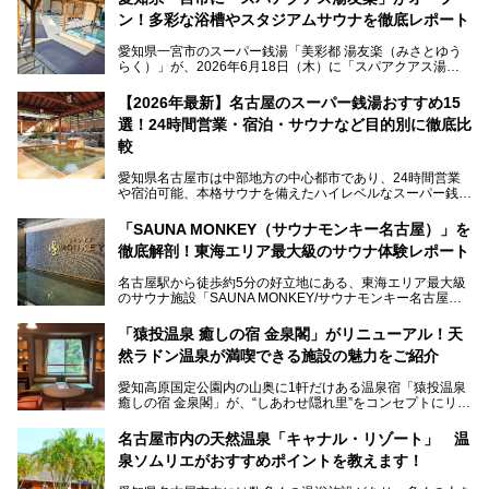
ン！多彩な浴槽やスタジアムサウナを徹底レポート
愛知県一宮市のスーパー銭湯「美彩都 湯友楽（みさとゆう
らく）」が、2026年6月18日（木）に「スパアクアス湯友
楽」としてリニューアルオープン！
【2026年最新】名古屋のスーパー銭湯おすすめ15
この地で30年にわたり愛され続けてきた施設だからこそ、
選！24時間営業・宿泊・サウナなど目的別に徹底比
地元住民をはじめオープンを待ちわびている人も多いのでは
ないでしょうか。
較
老朽化した設備の補修を機に、2年前からじっくり構想を練
ってきたというだけあって、館内の充実度は想像以上。
愛知県名古屋市は中部地方の中心都市であり、24時間営業
以前の4倍に拡張したという露天エリアや10の浴槽、40人収
や宿泊可能、本格サウナを備えたハイレベルなスーパー銭湯
容の巨大なスタジアムサウナに、岩盤浴やリラクゼーション
が密集する激戦区です。
までまるごと楽しめる施設に生まれ変わりました。
「SAUNA MONKEY（サウナモンキー名古屋）」を
そのため、「日々の仕事の疲れを心身ともにリセットした
今回は、全面リニューアルして新しくなった「スパアクアス
徹底解剖！東海エリア最大級のサウナ体験レポート
い」「休日に時間を忘れて1日中ダラダラ過ごしたい」「コ
湯友楽」に一足早くお邪魔して取材してきました！
スパ良く非日常の極上体験を味わいたい」人向けの施設が多
名古屋駅から徒歩約5分の好立地にある、東海エリア最大級
くある点が魅力です！
のサウナ施設「SAUNA MONKEY/サウナモンキー名古屋」
をご存じですか？
今回は、名古屋市でおすすめのスーパー銭湯を紹介します。
「名古屋駅周辺ってサウナが少ないよね」という声をよく耳
お好みの温泉施設を見つけて楽しんでくださいね。
「猿投温泉 癒しの宿 金泉閣」がリニューアル！天
にするだけあり、アクセスの良さにも胸が高鳴ります。
然ラドン温泉が満喫できる施設の魅力をご紹介
今回は普段は男性専用となっているパブリックサウナが、女
性専用で公開される『レディースデー』が開催されたので、
愛知高原国定公園内の山奥に1軒だけある温泉宿「猿投温泉
さっそく取材してきました！
癒しの宿 金泉閣」が、“しあわせ隠れ里”をコンセプトにリニ
ューアルオープンします。
名古屋市内の天然温泉「キャナル・リゾート」 温
天然ラドン温泉が堪能できるお風呂や、新設・改装された客
泉ソムリエがおすすめポイントを教えます！
室、地元の食材と温泉水で作られたお料理……。
新しくなった「猿投温泉 癒しの宿 金泉閣」の魅力を丸ごと