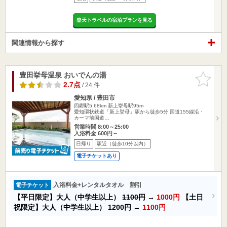
楽天トラベルの宿泊プランを見る
関連情報から探す
豊田挙母温泉 おいでんの湯
お気に入
りに追加
2.7点
/ 24 件
愛知県 / 豊田市
四郷駅5.68km
新上挙母駅95m
愛知環状鉄道「新上挙母」駅から徒歩5分 国道155線沿・
カーマ前国道…
営業時間 8:00～25:00
入浴料金 600円～
日帰り
駅近（徒歩10分以内）
電子チケットあり
入浴料金+レンタルタオル 割引
電子チケット
【平日限定】大人（中学生以上）
1100円
→
1000円
【土日
祝限定】大人（中学生以上）
1200円
→
1100円