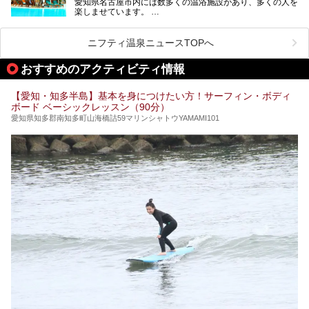
愛知県名古屋市内には数多くの温浴施設があり、多くの人を
ご紹介します。
楽しませています。
その中でも今回は「キャナル・リゾート」について、温泉ソ
ムリエの目線で紹介していきます！
ニフティ温泉ニュースTOPへ
名古屋市内にはスーパー銭湯や日帰り温泉が多く、「どこに
行こうかな？」と悩んでしまう方も多いと思います。
おすすめのアクティビティ情報
ぜひこの記事を参考にして「キャナル・リゾート」に出かけ
てみるのはいかがでしょうか？
【愛知・知多半島】基本を身につけたい方！サーフィン・ボディ
ボード ベーシックレッスン（90分）
愛知県知多郡南知多町山海橋詰59マリンシャトウYAMAMI101