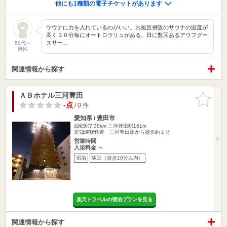
他にも1種類の電子チケットがあります
サウナに力を入れているのがいい。お風呂併設のサウナの温度が
高く３０分毎にオートロウリュがある。日に数回あるアウフグー
スサー…
50代～
男性
関連情報から探す
ＡＢホテル三河豊田
お気に入
りに追加
-点
/ 0 件
愛知県 / 豊田市
四郷駅7.38km
三河豊田駅161m
愛知環状鉄道 三河豊田駅から徒歩約１分
営業時間
入浴料金 ～
宿泊
駅近（徒歩10分以内）
楽天トラベルの宿泊プランを見る
関連情報から探す