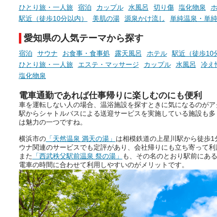
ひとり旅・一人旅
宿泊
カップル
水風呂
切り傷
塩化物泉
駅近（徒歩10分以内）
美肌の湯
源泉かけ流し
単純温泉・単
愛知県の人気テーマから探す
宿泊
サウナ
お食事・食事処
露天風呂
ホテル
駅近（徒歩10
ひとり旅・一人旅
エステ・マッサージ
カップル
水風呂
冷え
塩化物泉
電車通勤であれば仕事帰りに楽しむのにも便利
車を運転しない人の場合、温浴施設を探すときに気になるのがア
駅からシャトルバスによる送迎サービスを実施している施設も多
は魅力の一つですね。
横浜市の
「天然温泉 満天の湯」
は相模鉄道の上星川駅から徒歩1
ウナ関連のサービスでも定評があり、会社帰りにも立ち寄って利
また
「西武秩父駅前温泉 祭の湯」
も、その名のとおり駅前にあ
電車の時間に合わせて利用しやすいのがメリットです。