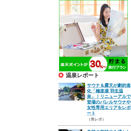
温泉レポート
サウナ＆露天が劇的進
化「極楽湯 羽生温
泉」！リニューアルで
登場のバレルサウナや
女性専用エリアをレポ
ート
（突レポ）