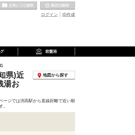
お気に入りの温泉
最近の履歴
ログイン
ID作成
グ
岩盤浴
め
知県)近
地図から探す
銭湯お
ページでは渕高駅から直線距離で近い順
す。