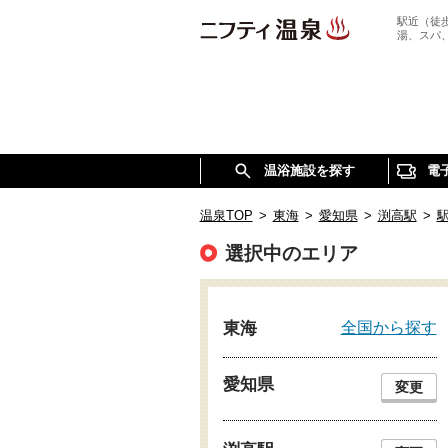
駅近（徒
湯、スパ
温浴施設を探す
電
温泉TOP
>
東海
>
愛知県
>
渕高駅
>
選択中のエリア
全国から探す
東海
愛知県
変更