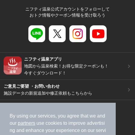
ニフティ温泉公式アカウントをフォローして
おトク情報やクーポン情報を受け取ろう
ニフティ温泉アプリ
地図から温泉検索！お得な限定クーポンも！
今すぐダウンロード！
ご意見ご要望 ・お問い合わせ
施設データの新規追加や修正依頼もこちらから
スマートフォン
/
PC
加盟店募集（資料請求）
広告出稿のご案内
By using our services, you agree that we and
our
partners
use cookies to improve advertisi
利用規約
ライフスタイルMEMBERS+規約
ng and enhance your experience on our servi
特定商取引法に基づく表記
ヘルプ
採用情報