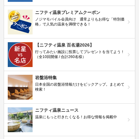
ニフティ温泉プレミアムクーポン
ノジマモバイル会員向け 通常よりもお得な「特別価
格」で人気の温泉を満喫できる！
【ニフティ温泉 百名湯2026】
行ってみたい施設に投票してプレゼントを当てよう！
（全10回開催 / 合計260名様）
岩盤浴特集
日本全国の岩盤浴情報だけをピックアップ。まとめて
検索！
ニフティ温泉ニュース
温泉にもっと行きたくなる！お得な情報を掲載中