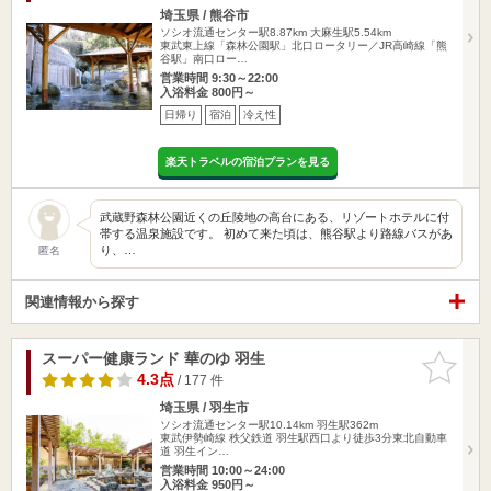
埼玉県 / 熊谷市
ソシオ流通センター駅8.87km
大麻生駅5.54km
東武東上線「森林公園駅」北口ロータリー／JR高崎線「熊
谷駅」南口ロー…
営業時間 9:30～22:00
入浴料金 800円～
日帰り
宿泊
冷え性
楽天トラベルの宿泊プランを見る
武蔵野森林公園近くの丘陵地の高台にある、リゾートホテルに付
帯する温泉施設です。 初めて来た頃は、熊谷駅より路線バスがあ
り、…
匿名
関連情報から探す
スーパー健康ランド 華のゆ 羽生
お気に入
りに追加
4.3点
/ 177 件
埼玉県 / 羽生市
ソシオ流通センター駅10.14km
羽生駅362m
東武伊勢崎線 秩父鉄道 羽生駅西口より徒歩3分東北自動車
道 羽生イン…
営業時間 10:00～24:00
入浴料金 950円～