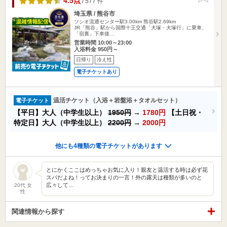
4.5点
/ 577 件
埼玉県 / 熊谷市
ソシオ流通センター駅3.00km
熊谷駅2.69km
JR「熊谷」駅から国際十王交通「犬塚・犬塚行」に乗車、
「宿裏」下車後…
営業時間 10:00～23:00
入浴料金 950円～
日帰り
冷え性
電子チケットあり
温活チケット（入浴＋岩盤浴＋タオルセット）
電子チケット
【平日】大人（中学生以上）
1950円
→
1780円
【土日祝・
特定日】大人（中学生以上）
2200円
→
2000円
他にも4種類の電子チケットがあります
とにかくここはめっちゃお気に入り！親友と温活する時は必ず花
スパだよね！ってお決まりの一言！外の露天は種類が多いのと
広々して…
20代 女
性
関連情報から探す