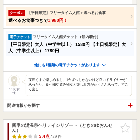
【平日限定】フリータイム入館＋選べるお食事
クーポン
選べるお食事つきで
1,980円！
フリータイム入館チケット（館内着付）
電子チケット
【平日限定】大人（中学生以上）
1580円
【土日祝限定】大
人（中学生以上）
1780円
他にも1種類の電子チケットがあります
夜遅くまで楽しめるし、1台ずつしかないけど良いドライヤーが
あったり、食べ物や飲み物など楽しみ方がたくさんあって、すご
く楽し…
40代 女
性
関連情報から探す
四季の湯温泉ヘリテイジリゾート（ときのゆおんせ
お気に入
ん）
りに追加
3.4点
/ 29 件