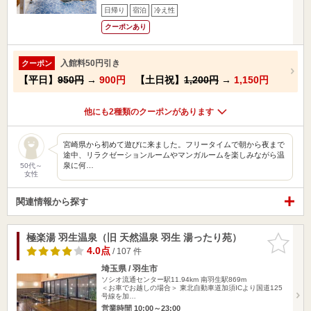
日帰り
宿泊
冷え性
クーポンあり
入館料50円引き
クーポン
【平日】
950円
→
900円
【土日祝】
1,200円
→
1,150円
他にも2種類のクーポンがあります
宮崎県から初めて遊びに来ました。フリータイムで朝から夜まで
途中、リラクゼーションルームやマンガルームを楽しみながら温
泉に何…
50代～
女性
関連情報から探す
極楽湯 羽生温泉（旧 天然温泉 羽生 湯ったり苑）
お気に入
りに追加
4.0点
/ 107 件
埼玉県 / 羽生市
ソシオ流通センター駅11.94km
南羽生駅869m
＜お車でお越しの場合＞ 東北自動車道加須ICより国道125
号線を加…
営業時間 10:00～23:00