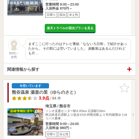
営業時間 9:00～23:00
入浴料金 870円～
日帰り
宿泊
冷え性
楽天トラベルの宿泊プランを見る
まずここに行ったのはテレビ番組「なないろ日和」で紹介があっ
たから。 その割には空いていました。 炭酸泉はあるんだけれど
も片…
50代～
女性
関連情報から探す
お気に入
今空いています
りに追加
熊谷温泉 湯楽の里（ゆらのさと）
3.9点
/ 94 件
埼玉県 / 熊谷市
ソシオ流通センター駅4.95km
石原駅238m
秩父鉄道石原駅より徒歩10分JR熊谷駅より市内循環ゆうゆ
うバス乗車、…
営業時間 9:00～24:00
入浴料金 880円～
日帰り
冷え性