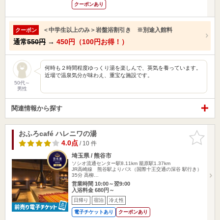
クーポンあり
＜中学生以上のみ＞岩盤浴割引き ※別途入館料
クーポン
通常
550円
→
450円（100円お得！）
何時も２時間程度ゆっくり湯を楽しんで、英気を養っています。
近場で温泉気分が味わえ、重宝な施設です。
50代～
男性
関連情報から探す
おふろcafé ハレニワの湯
お気に入
りに追加
4.0点
/ 10 件
埼玉県 / 熊谷市
ソシオ流通センター駅8.11km
籠原駅1.37km
JR高崎線 熊谷駅よりバス（国際十王交通の深谷 駅行き）
35分 高柳…
営業時間 10:00～翌9:00
入浴料金 680円～
日帰り
宿泊
冷え性
電子チケットあり
クーポンあり