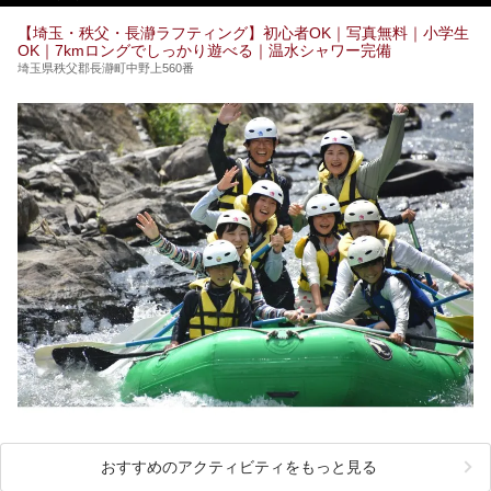
提供元：花王株式会社【PR】
この記事は花王株式会社商品のPRイベントレポート記事で
【埼玉・秩父・長瀞ラフティング】初心者OK｜写真無料｜小学生
す。
OK｜7kmロングでしっかり遊べる｜温水シャワー完備
埼玉県秩父郡長瀞町中野上560番
おすすめのアクティビティをもっと見る