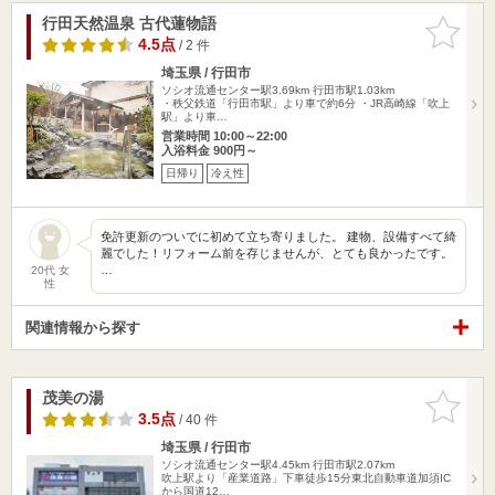
行田天然温泉 古代蓮物語
お気に入
りに追加
4.5点
/ 2 件
埼玉県 / 行田市
ソシオ流通センター駅3.69km
行田市駅1.03km
・秩父鉄道「行田市駅」より車で約6分 ・JR高崎線「吹上
駅」より車…
営業時間 10:00～22:00
入浴料金 900円～
日帰り
冷え性
免許更新のついでに初めて立ち寄りました。 建物、設備すべて綺
麗でした！リフォーム前を存じませんが、とても良かったです。
…
20代 女
性
関連情報から探す
茂美の湯
お気に入
りに追加
3.5点
/ 40 件
埼玉県 / 行田市
ソシオ流通センター駅4.45km
行田市駅2.07km
吹上駅より「産業道路」下車徒歩15分東北自動車道加須IC
から国道12…