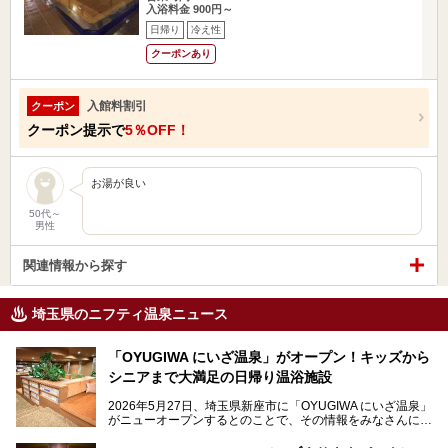
入浴料金 900円～
日帰り
冷え性
クーポンあり
入館料割引
クーポン
クーポン提示で
5％OFF！
お湯が良い
50代～
男性
関連情報から探す
埼玉県のニフティ温泉ニュース
「OYUGIWA にいざ温泉」がオープン！キッズから
シニアまで大満足の日帰り温浴施設
2026年5月27日、埼玉県新座市に「OYUGIWA にいざ温泉」
がニューオープンするとのことで、その情報をみなさんにい
ち早くお伝えしようとひと足お先に取材訪問。