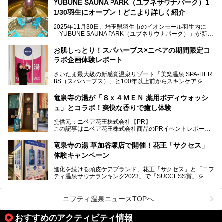
YUBUNE SAUNA PARK（ユブネサウナパーク）1
メインとなる黒湯の天然温泉や本格的なサウナをはじめ、4
1/30羽生にオープン！どこより詳しく紹介
種類のリラックスルームやお食事処、他施設とは一線を画す
キッズコーナーなど、施設の隅々までたっぷりとチェックし
2025年11月30日、埼玉県羽生市のイオンモール羽生内に
てきました！
「YUBUNE SAUNA PARK（ユブネサウナパーク）」が新規
オープン！
お肌しっとり！スパハーブス×ニベアの期間限定コ
今年の4月1日から楽久屋グループの一員となった「湯舞音
ラボ企画体験レポート
（ユブネ）」が新ブランド「YUBUNE SAUNA PARK」を立
ち上げました。
さいたま最大級の新感覚温泉リゾート「美楽温泉 SPA-HER
湯舞音らしいサウナにこだわった遊び心満点の"銭湯×屋外サ
BS（スパハーブス）」と100年以上前からスキンケアを考
ウナ"施設で、男女別のお風呂のほか、水着やサウナ着で楽
案してきた「ニベア」が、期間限定でコラボ企画を開催中。
しめる男女共用屋外サウナや飲食できるととのいスペースな
読者モデルやインスタグラマーとして活躍している、美容＆
ど、ユニークなポイントがいっぱい！
竜泉寺の湯が「８ｘ４ＭＥＮ 薬用ボディウォッシ
スパ大好きの畑瀬愛さんと取材してきました。
オープン前取材に行ってきましたので、早速どこより詳しく
ュ」とコラボ！爽快な香りで癒し体験
紹介しちゃいます！
───
提供元：ニベア花王株式会社【PR】
提供元：ニベア花王株式会社【PR】
この記事はニベア花王株式会社商品のPRイベントレポート
この記事はニベア花王株式会社商品のPRイベントレポート
記事です。
記事です。
竜泉寺の湯 草加谷塚店で開催！花王「サクセス」
ーーー
体験キャンペーン
注目のボディウォッシュアイテム「８ｘ４ＭＥＮ 薬用ボデ
ィウォッシュ」と「ニフティ温泉年間ランキング2021」で
進化を続ける頭皮ケアブランド、花王「サクセス」と「ニフ
全国総合2位にランクインした人気温浴施設「竜泉寺の湯 草
ティ温泉サウナランキング2023」で「SUCCESS賞」を獲
加谷塚店」がコラボイベントを期間限定で開催中ということ
得した人気温浴施設「竜泉寺の湯 草加谷塚店」がコラボイ
で早速訪問！
ベントを開催。
気になるその内容をチェックしてきました！
ニフティ温泉ニュースTOPへ
早速訪問し、気になるその内容を取材してきました！
おすすめのアクティビティ情報
───