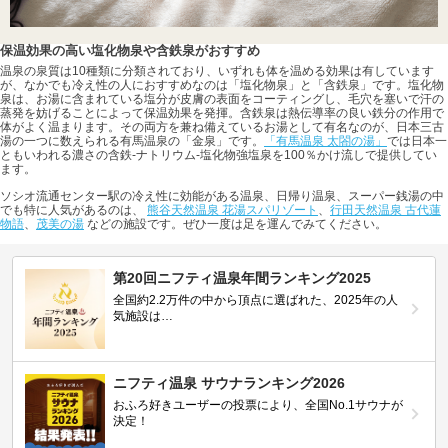
保温効果の高い塩化物泉や含鉄泉がおすすめ
温泉の泉質は10種類に分類されており、いずれも体を温める効果は有しています
が、なかでも冷え性の人におすすめなのは「塩化物泉」と「含鉄泉」です。塩化物
泉は、お湯に含まれている塩分が皮膚の表面をコーティングし、毛穴を塞いで汗の
蒸発を妨げることによって保温効果を発揮。含鉄泉は熱伝導率の良い鉄分の作用で
体がよく温まります。その両方を兼ね備えているお湯として有名なのが、日本三古
湯の一つに数えられる有馬温泉の「金泉」です。
「有馬温泉 太閤の湯」
では日本一
ともいわれる濃さの含鉄-ナトリウム-塩化物強塩泉を100％かけ流しで提供してい
ます。
ソシオ流通センター駅の冷え性に効能がある温泉、日帰り温泉、スーパー銭湯の中
でも特に人気があるのは、
熊谷天然温泉 花湯スパリゾート
、
行田天然温泉 古代蓮
物語
、
茂美の湯
などの施設です。ぜひ一度は足を運んでみてください。
第20回ニフティ温泉年間ランキング2025
全国約2.2万件の中から頂点に選ばれた、2025年の人
気施設は…
ニフティ温泉 サウナランキング2026
おふろ好きユーザーの投票により、全国No.1サウナが
決定！