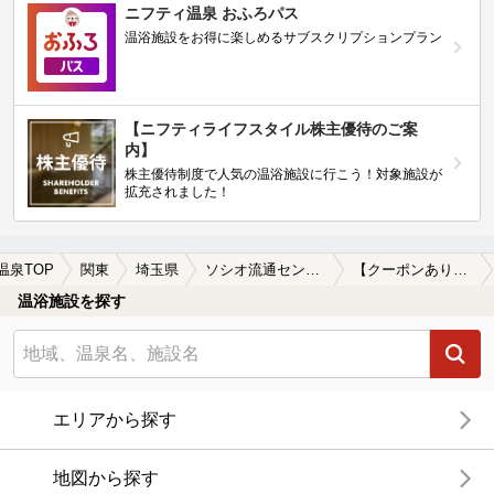
ニフティ温泉 おふろパス
温浴施設をお得に楽しめるサブスクリプションプラン
【ニフティライフスタイル株主優待のご案
内】
株主優待制度で人気の温浴施設に行こう！対象施設が
拡充されました！
温泉TOP
関東
埼玉県
ソシオ流通センター駅
【クーポンあり】冷え性に効能があるソシオ流通センター駅近くの温泉、日帰り温泉、スーパー銭湯おすすめ
温浴施設を探す
エリアから探す
地図から探す