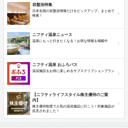
岩盤浴特集
日本全国の岩盤浴情報だけをピックアップ。まとめて
検索！
ニフティ温泉ニュース
温泉にもっと行きたくなる！お得な情報を掲載中
ニフティ温泉 おふろパス
温浴施設をお得に楽しめるサブスクリプションプラン
【ニフティライフスタイル株主優待のご案
内】
株主優待制度で人気の温浴施設に行こう！対象施設が
拡充されました！