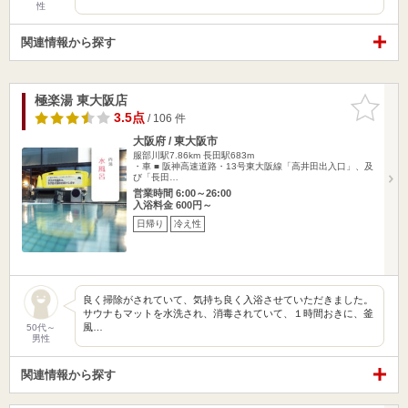
性
関連情報から探す
極楽湯 東大阪店
お気に入
りに追加
3.5点
/ 106 件
大阪府 / 東大阪市
服部川駅7.86km
長田駅683m
・車 ■ 阪神高速道路・13号東大阪線「高井田出入口」、及
び「長田…
営業時間 6:00～26:00
入浴料金 600円～
日帰り
冷え性
良く掃除がされていて、気持ち良く入浴させていただきました。
サウナもマットを水洗され、消毒されていて、１時間おきに、釜
風…
50代～
男性
関連情報から探す