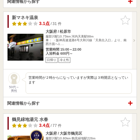
関連情報から探す
新マネキ温泉
お気に入
りに追加
3.1点
/ 31 件
大阪府 / 松原市
服部川駅10.75km
河内天美駅88m
車： ・阪神高速道路6号大和川線「天美出入口」より、南
西方面へ1.…
営業時間 15:00～22:00
入浴料金 600円～
日帰り
冷え性
営業時間が２時からになっていますが実際は３時開店となってい
ます
50代～
男性
関連情報から探す
鶴見緑地湯元 水春
お気に入
りに追加
3.4点
/ 77 件
大阪府 / 大阪市鶴見区
服部川駅10.80km
鶴見緑地駅226m