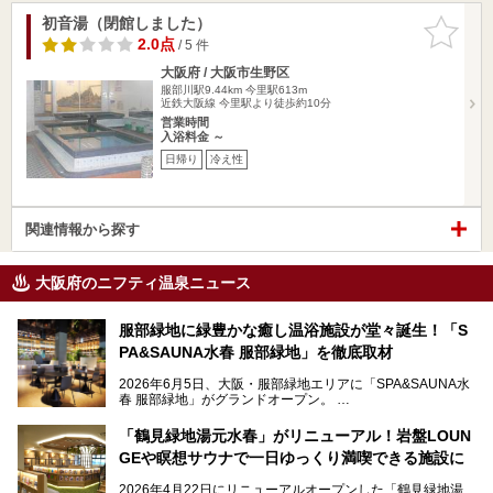
初音湯（閉館しました）
お気に入
りに追加
2.0点
/ 5 件
大阪府 / 大阪市生野区
服部川駅9.44km
今里駅613m
近鉄大阪線 今里駅より徒歩約10分
営業時間
入浴料金 ～
日帰り
冷え性
関連情報から探す
大阪府のニフティ温泉ニュース
服部緑地に緑豊かな癒し温浴施設が堂々誕生！「S
PA&SAUNA水春 服部緑地」を徹底取材
2026年6月5日、大阪・服部緑地エリアに「SPA&SAUNA水
春 服部緑地」がグランドオープン。
当初の計画から約5年の時を経て誕生した本施設は、温泉・
「鶴見緑地湯元水春」がリニューアル！岩盤LOUN
サウナ・岩盤浴・フィットネス・ラウンジ・レストランなど
GEや瞑想サウナで一日ゆっくり満喫できる施設に
を融合した、これまでの“水春”のイメージをさらに進化させ
た大型ウェルネス施設です。
2026年4月22日にリニューアルオープンした「鶴見緑地湯