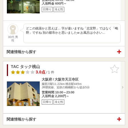
入浴料金 600円～
日帰り
冷え性
どこの銭湯かと思えば… 字が違いますね「志宜野」ではなく「鴫
野」ですね 別の都市かと思いましたw お風呂は小さい…
30代 男
性
関連情報から探す
TAC タック桃山
お気に入
りに追加
3.0点
/ 1 件
大阪府 / 大阪市天王寺区
服部川駅11.22km
桃谷駅445m
JR環状線、近鉄の鶴橋駅から徒歩5分
営業時間 10:00～23:00
入浴料金 2,200円～
日帰り
冷え性
関連情報から探す