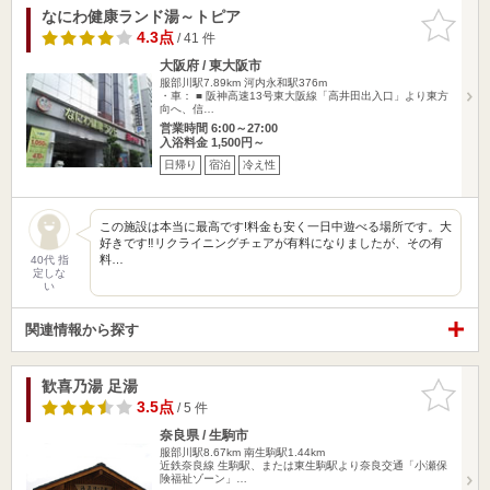
なにわ健康ランド湯～トピア
お気に入
りに追加
4.3点
/ 41 件
大阪府 / 東大阪市
服部川駅7.89km
河内永和駅376m
・車： ■ 阪神高速13号東大阪線「高井田出入口」より東方
向へ、信…
営業時間 6:00～27:00
入浴料金 1,500円～
日帰り
宿泊
冷え性
この施設は本当に最高です!料金も安く一日中遊べる場所です。大
好きです‼︎リクライニングチェアが有料になりましたが、その有
料…
40代 指
定しな
い
関連情報から探す
歓喜乃湯 足湯
お気に入
りに追加
3.5点
/ 5 件
奈良県 / 生駒市
服部川駅8.67km
南生駒駅1.44km
近鉄奈良線 生駒駅、または東生駒駅より奈良交通「小瀬保
険福祉ゾーン」…