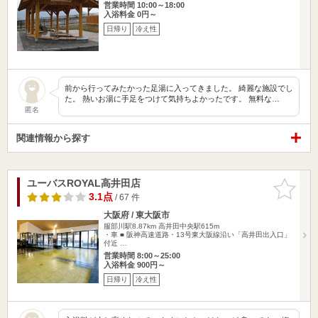
営業時間 10:00～18:00
入浴料金 0円～
日帰り
冷え性
前から行ってみたかった足湯に入ってきました。 綺麗な施設でし
た。 熱いお湯に手足をつけて気持ちよかったです。 無料な…
匿名
関連情報から探す
ユーバスROYAL高井田店
お気に入
りに追加
3.1点
/ 67 件
大阪府 / 東大阪市
服部川駅8.87km
高井田中央駅615m
・車 ■ 阪神高速道路・13号東大阪線沿い「高井田出入口」
付近 …
営業時間 8:00～25:00
入浴料金 900円～
日帰り
冷え性