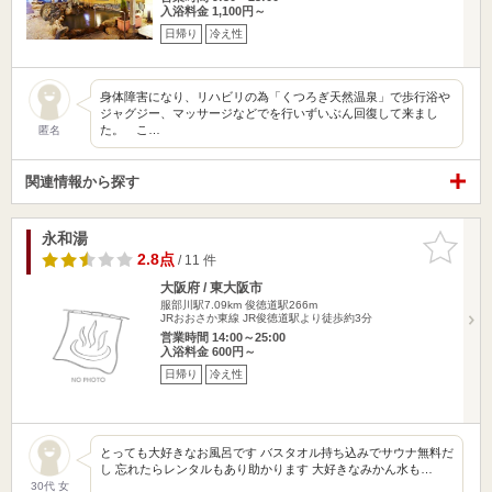
入浴料金 1,100円～
日帰り
冷え性
身体障害になり、リハビリの為「くつろぎ天然温泉」で歩行浴や
ジャグジー、マッサージなどでを行いずいぶん回復して来まし
た。 こ…
匿名
関連情報から探す
永和湯
お気に入
りに追加
2.8点
/ 11 件
大阪府 / 東大阪市
服部川駅7.09km
俊徳道駅266m
JRおおさか東線 JR俊徳道駅より徒歩約3分
営業時間 14:00～25:00
入浴料金 600円～
日帰り
冷え性
とっても大好きなお風呂です バスタオル持ち込みでサウナ無料だ
し 忘れたらレンタルもあり助かります 大好きなみかん水も…
30代 女