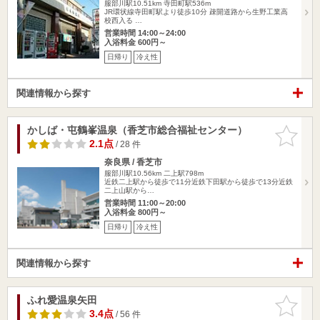
服部川駅10.51km
寺田町駅536m
JR環状線寺田町駅より徒歩10分 疎開道路から生野工業高
校西入る …
営業時間 14:00～24:00
入浴料金 600円～
日帰り
冷え性
関連情報から探す
かしば・屯鶴峯温泉（香芝市総合福祉センター）
お気に入
りに追加
2.1点
/ 28 件
奈良県 / 香芝市
服部川駅10.56km
二上駅798m
近鉄二上駅から徒歩で11分近鉄下田駅から徒歩で13分近鉄
二上山駅から…
営業時間 11:00～20:00
入浴料金 800円～
日帰り
冷え性
関連情報から探す
ふれ愛温泉矢田
お気に入
りに追加
3.4点
/ 56 件