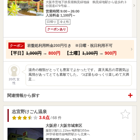
大阪市営地下鉄長堀鶴見緑地線 鶴見緑地駅から徒歩約３
分国道479号線…
営業時間 9:00～26:00
入浴料金 1,100円～
日帰り
冷え性
クーポンあり
岩盤処利用料金200円引き ※日曜・祝日利用不可
クーポン
【平日】
1,000円
→
800円
【土曜】
1,100円
→
900円
湯舟の種類がとっても豊富でよかったです。 露天風呂の雰囲気は
風情があってとても素敵でした。 つぼ湯もゆっくり楽しめて大満
足…
20代 女
性
関連情報から探す
志宜野けごん温泉
お気に入
りに追加
3.6点
/ 68 件
大阪府 / 大阪市城東区
服部川駅11.22km
鴫野駅355m
JR学研都市線鴫野駅から北東へ
営業時間 15:00～22:30