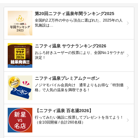
第20回ニフティ温泉年間ランキング2025
全国約2.2万件の中から頂点に選ばれた、2025年の人
気施設は…
ニフティ温泉 サウナランキング2026
おふろ好きユーザーの投票により、全国No.1サウナが
決定！
ニフティ温泉プレミアムクーポン
ノジマモバイル会員向け 通常よりもお得な「特別価
格」で人気の温泉を満喫できる！
【ニフティ温泉 百名湯2026】
行ってみたい施設に投票してプレゼントを当てよう！
（全10回開催 / 合計260名様）