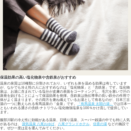
保温効果の高い塩化物泉や含鉄泉がおすすめ
温泉の泉質は10種類に分類されており、いずれも体を温める効果は有しています
が、なかでも冷え性の人におすすめなのは「塩化物泉」と「含鉄泉」です。塩化物
泉は、お湯に含まれている塩分が皮膚の表面をコーティングし、毛穴を塞いで汗の
蒸発を妨げることによって保温効果を発揮。含鉄泉は熱伝導率の良い鉄分の作用で
体がよく温まります。その両方を兼ね備えているお湯として有名なのが、日本三古
湯の一つに数えられる有馬温泉の「金泉」です。
「有馬温泉 太閤の湯」
では日本一
ともいわれる濃さの含鉄-ナトリウム-塩化物強塩泉を100％かけ流しで提供してい
ます。
服部川駅の冷え性に効能がある温泉、日帰り温泉、スーパー銭湯の中でも特に人気
があるのは、
源気温泉 八尾おゆば
、
八尾グランドホテル
、
信貴の湯
などの施設で
す。ぜひ一度は足を運んでみてください。