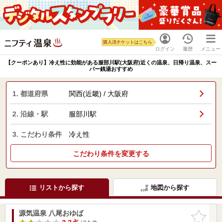
購入済チケットはこちら
ログイン
履歴
メニュー
【クーポンあり】冷え性に効能がある服部川駅(大阪府)近くの温泉、日帰り温泉、スー
パー銭湯おすすめ
1. 都道府県
関西(近畿) / 大阪府
2. 沿線・駅
服部川駅
3. こだわり条件
冷え性
こだわり条件を変更する
リストから探す
地図から探す
源気温泉 八尾おゆば
お気に入
りに追加