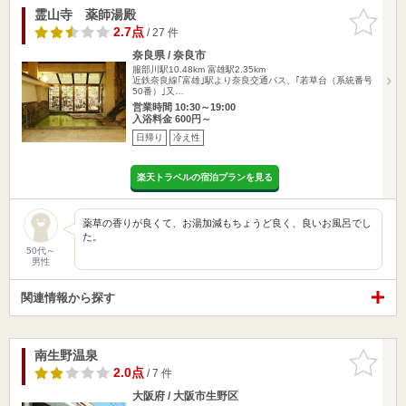
霊山寺 薬師湯殿
お気に入
りに追加
2.7点
/ 27 件
奈良県 / 奈良市
服部川駅10.48km
富雄駅2.35km
近鉄奈良線｢富雄｣駅より奈良交通バス、｢若草台（系統番号
50番）｣又…
営業時間 10:30～19:00
入浴料金 600円～
日帰り
冷え性
楽天トラベルの宿泊プランを見る
薬草の香りが良くて、お湯加減もちょうど良く、良いお風呂でし
た。
50代～
男性
関連情報から探す
南生野温泉
お気に入
りに追加
2.0点
/ 7 件
大阪府 / 大阪市生野区