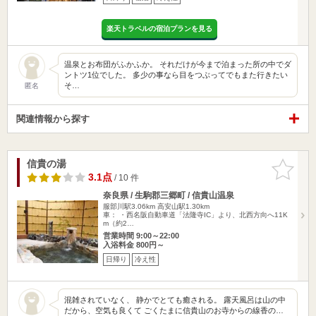
楽天トラベルの宿泊プランを見る
温泉とお布団がふかふか。 それだけが今まで泊まった所の中でダ
ントツ1位でした。 多少の事なら目をつぶってでもまた行きたい
そ…
匿名
関連情報から探す
信貴の湯
お気に入
りに追加
3.1点
/ 10 件
奈良県 / 生駒郡三郷町 / 信貴山温泉
服部川駅3.06km
高安山駅1.30km
車： ・西名阪自動車道「法隆寺IC」より、北西方向へ11K
m（約2…
営業時間 9:00～22:00
入浴料金 800円～
日帰り
冷え性
混雑されていなく、 静かでとても癒される。 露天風呂は山の中
だから、空気も良くて ごくたまに信貴山のお寺からの線香の…