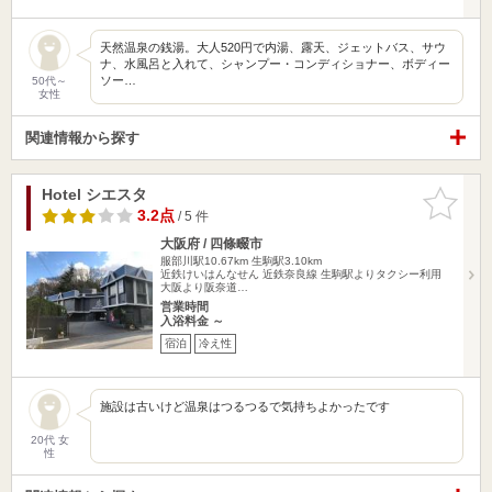
天然温泉の銭湯。大人520円で内湯、露天、ジェットバス、サウ
ナ、水風呂と入れて、シャンプー・コンディショナー、ボディー
ソー…
50代～
女性
関連情報から探す
Hotel シエスタ
お気に入
りに追加
3.2点
/ 5 件
大阪府 / 四條畷市
服部川駅10.67km
生駒駅3.10km
近鉄けいはんなせん 近鉄奈良線 生駒駅よりタクシー利用
大阪より阪奈道…
営業時間
入浴料金 ～
宿泊
冷え性
施設は古いけど温泉はつるつるで気持ちよかったです
20代 女
性