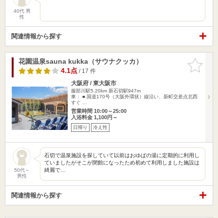
40代 男
性
関連情報から探す
花園温泉sauna kukka（サウナクッカ）
お気に入
りに追加
4.1点
/ 17 件
大阪府 / 東大阪市
服部川駅5.20km
新石切駅947m
車： ■ 国道170号（大阪外環状）線沿い、新町交差点北西
すぐ …
営業時間 10:00～25:00
入浴料金 1,100円～
日帰り
冷え性
石切で温泉施設を探していて以前はおゆばの湯に定期的に利用し
ていましたがそこが閉館になったため初めて利用しました施設は
綺麗で…
50代～
男性
関連情報から探す