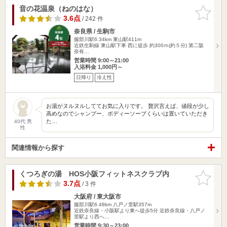
音の花温泉（ねのはな）
お気に入
りに追加
3.6点
/ 242 件
奈良県 / 生駒市
服部川駅6.34km
東山駅411m
近鉄生駒線 東山駅下車 西に徒歩 約300ｍ(約５分) 第二阪
奈有…
営業時間 9:00～21:00
入浴料金 1,000円～
日帰り
冷え性
お湯がヌルヌルしててお気に入りです。 贅沢言えば、値段が少し
高めなのでシャンプー、ボディーソープくらいは置いていただき
た…
40代 男
性
関連情報から探す
くつろぎの湯 HOS小阪フィットネスクラブ内
お気に入
りに追加
3.7点
/ 3 件
大阪府 / 東大阪市
服部川駅6.48km
八戸ノ里駅357m
近鉄奈良線・小阪駅より東へ徒歩5分 近鉄奈良線・八戸ノ
里駅より西へ…
営業時間 9:30～23:00