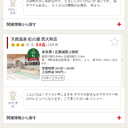
入浴料が少し高めなので、 たまにしかいけないが 良いです。 塩
サウナもあるし、 たくさんの種類のお風呂。 何より…
50代～
女性
関連情報から探す
天然温泉 虹の湯 西大和店
お気に入
りに追加
3.0点
/ 154 件
奈良県 / 北葛城郡上牧町
服部川駅9.64km
志都美駅1.51km
車： ◾️西名阪自動車道「香芝IC」より、東方向へ3Km（約1
0分…
営業時間 10:00～24:00
入浴料金 900円～
日帰り
冷え性
こんにちは！ライスと申します🍚 サウナが好きなのでサウナー向
けのレビューになります。ご了承ください🙇 リニュー…
30代 男
性
関連情報から探す