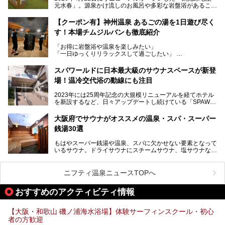
元水春」。源泉かけ流しのお風呂や多彩な岩盤浴があること
今回はオープン前の内覧会に参加し、館内のこだわりポイン
で人気の施設ですが、リニューアルを経てこれまで以上
トを徹底取材してきました。
に“一日中くつろげる場所”としてパワーアップしています。
サウナー注目の3種のサウナや160cmの深水風呂、没入感の
【クーポン有】神州温泉 あるごの湯を1日遊び尽く
高い岩盤浴エリア、日本最大の台数を誇る最新AIフィットネ
す！本場チムジルバンも徹底紹介
今回のリニューアルでは、新たに登場した瞑想サウナをはじ
スマシンなど、見どころ満載の館内を詳しくご紹介します。
め、岩盤浴エリアや休憩スペースの充実、レストランなど、
「お得に岩盤浴や温泉を楽しみたい」
見どころが盛りだくさん。日常の疲れを癒やしたい方はもち
「一日ゆっくりリラックスして過ごしたい」
ろん、休日にゆったり過ごしたい方にもぴったりの内容とな
そんな方におすすめなのが、クーポンを使ってお得に長時間
っています。
利用できる「神州温泉 あるごの湯」です。
スパワールドに日本最大級のサウナスペースが新登
本記事では、そんなリニューアル後の注目ポイントを詳しく
場！温冷交代浴の動線にも注目
あるごの湯は、大阪府豊中市にある日帰り温浴施設で、阪急
紹介します。これから「鶴見緑地湯元水春」に訪れる方や、
宝塚線「三国駅」から徒歩約10分とアクセスも良好です。
より満足度の高い過ごし方をしたい方はぜひお読みくださ
2023年には25周年記念の大規模リニューアルを経てホテル
チムジルバン（岩盤浴）を中心に、発汗・リラックス・漫画
い。
を新設するなど、日々アップデートし続けている「SPAWO
タイムまで満喫できる長時間滞在型の施設なので、一日中ゆ
RLD HOTEL＆RESORT」（以下スパワールド）。
ったりと過ごしたいときにおすすめ。大うちわやタオルによ
そんなスパワールドが2025年11月15日（土）に、新たな浴
る迫力ある熱波パフォーマンスも毎日行われており、“とと
大阪府でサウナがオススメの温泉・スパ・スーパー
室や日本最大級140人収容の大規模サウナを携えてリニュー
のう”体験をしっかり楽しめるのもポイントです。
銭湯30選
アルオープン！浴室である4F・6Fそれぞれにリニューアル
が施されており、その総工費はなんと13.5億円！
さらに館内でくつろぐだけでなく、隣接するビルにはカラオ
もはやスーパー銭湯や温泉、スパに欠かせない要素となって
大規模リニューアルの全容を確認すべく、リニューアルプレ
ケやボウリングといった遊び場もあり、友人同士やカップル
いるサウナ。ドライサウナにスチームサウナ、塩サウナな
オープンイベントに行ってきました！今回はそのリニューア
で“遊び+癒し”の一日を過ごすのにもぴったり。
ど、いくつか異なるタイプが楽しめたり、水風呂や外気浴ス
ル部分の概要をお届けします。
ペース、ロウリュウなど、心ゆくまで楽しむためのサービス
今回は、あるごの湯を訪問し、チムジルバンやお風呂、食事
が充実した施設も多くみられます。
ニフティ温泉ニュースTOPへ
処にいたるまで魅力をたっぷり堪能してきたので、その全容
を詳しく紹介します！
今回はそんなサウナにこだわった、大阪府内のオススメ温
おすすめのアクティビティ情報
泉・銭湯・スパを30件紹介したいと思います！
【大阪・和歌山 磯ノ浦海水浴場】体験サーフィンスクール・初心
者の方歓迎