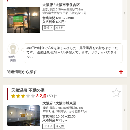
大阪府 / 大阪市東住吉区
服部川駅10.56km
矢田駅701m
近鉄南大阪線矢田駅下車徒歩13分
営業時間 6:00～23:00
入浴料金 600円～
日帰り
冷え性
490円の料金で温泉を楽しみました。露天風呂も気持ちよかった
です。 設備は銭湯のレベルを超えています。サウナもバスタオ
ル…
50代～
男性
関連情報から探す
天然温泉 不動の湯
お気に入
りに追加
3.2点
/ 59 件
大阪府 / 大阪市城東区
服部川駅10.66km
鴫野駅834m
JR片町線「鴫野駅」から徒歩15分
営業時間 10:00～22:30
入浴料金 600円～
日帰り
冷え性