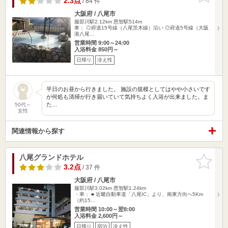
2.3点
/ 84 件
大阪府 / 八尾市
服部川駅2.12km
恩智駅514m
車： ◎府道15号線（八尾茨木線）沿い ◎府道5号線（大阪
港八尾…
営業時間 9:00～24:00
入浴料金 850円～
日帰り
冷え性
平日のお昼から行きました。 施設の規模としてはやや小さいです
が何処も清掃が行き届いていて気持ちよく入浴が出来ました。ま
た…
50代～
女性
関連情報から探す
八尾グランドホテル
お気に入
りに追加
3.2点
/ 37 件
大阪府 / 八尾市
服部川駅3.02km
恩智駅1.24km
・車： ■ 近畿自動車道「八尾IC」より、南東方向へ5Km
（約15…
営業時間 10:00～翌8:00
入浴料金 2,600円～
日帰り
宿泊
冷え性