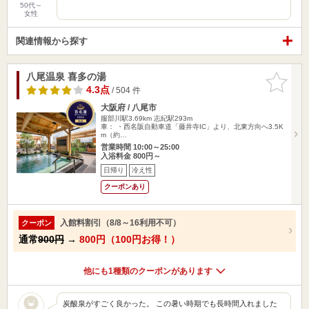
50代～
女性
関連情報から探す
八尾温泉 喜多の湯
お気に入
りに追加
4.3点
/ 504 件
大阪府 / 八尾市
服部川駅3.69km
志紀駅293m
車： ・西名阪自動車道「藤井寺IC」より、北東方向へ3.5K
m（約…
営業時間 10:00～25:00
入浴料金 800円～
日帰り
冷え性
クーポンあり
入館料割引（8/8～16利用不可）
クーポン
通常
900円
→
800円（100円お得！）
他にも1種類のクーポンがあります
炭酸泉がすごく良かった。 この暑い時期でも長時間入れました