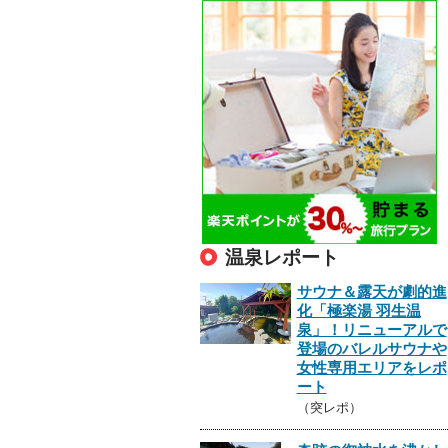
温泉レポート
サウナ＆露天が劇的進
化「極楽湯 羽生温
泉」！リニューアルで
登場のバレルサウナや
女性専用エリアをレポ
ート
（突レポ）