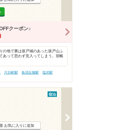
る
FFクーポン♪
>
）
りの地で裏は坂戸城のあった坂戸山ふ
てあって思わず見入ってしまう。宿帳
性
六日町駅
魚沼丘陵駅
塩沢駅
宿泊
>
お気に入りに追加