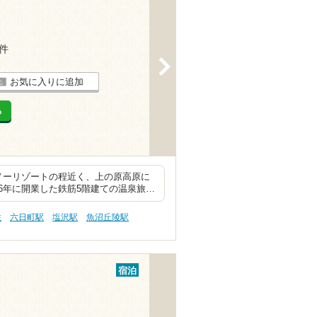
1件
>
お気に入りに追加
る
ノーリゾートの程近く、上の原高原に
6年に開業した鉄筋5階建ての温泉旅…
性
六日町駅
塩沢駅
魚沼丘陵駅
宿泊