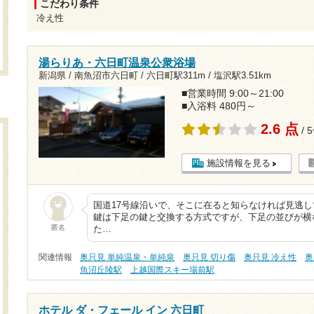
こだわり条件
冷え性
湯らりあ・六日町温泉公衆浴場
新潟県 / 南魚沼市六日町 /
六日町駅311m
/
塩沢駅3.51km
■営業時間 9:00～21:00
■入浴料 480円～
2.6 点
/ 
施設情報を見る
国道17号線沿いで、そこに在ると知らなければ見逃
鍵は下足の鍵と交換する方式ですが、下足の並びが横
匿名
た…
関連情報
奥只見 単純温泉・単純泉
奥只見 切り傷
奥只見 冷え性
奥
魚沼丘陵駅
上越国際スキー場前駅
ホテル ダ・フェール イン 六日町