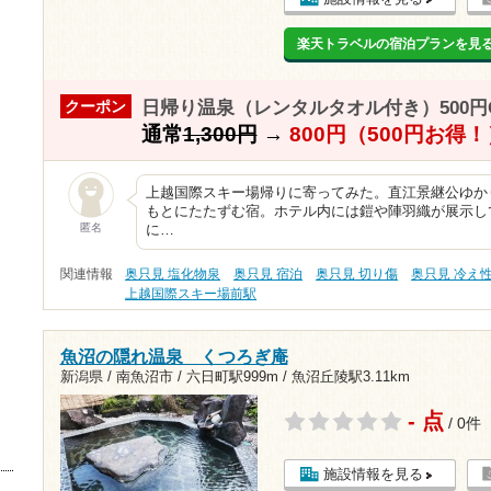
楽天トラベルの宿泊プランを見
日帰り温泉（レンタルタオル付き）500円O
クーポン
通常
1,300円
→
800円（500円お得！
上越国際スキー場帰りに寄ってみた。直江景継公ゆか
もとにたたずむ宿。ホテル内には鎧や陣羽織が展示し
匿名
に…
関連情報
奥只見 塩化物泉
奥只見 宿泊
奥只見 切り傷
奥只見 冷え
上越国際スキー場前駅
魚沼の隠れ温泉 くつろぎ庵
新潟県 / 南魚沼市 /
六日町駅999m
/
魚沼丘陵駅3.11km
- 点
/ 0件
施設情報を見る