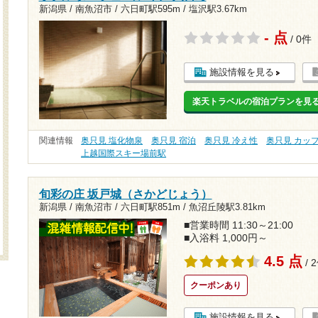
新潟県 / 南魚沼市 /
六日町駅595m
/
塩沢駅3.67km
- 点
/ 0件
施設情報を見る
楽天トラベルの宿泊プランを見
関連情報
奥只見 塩化物泉
奥只見 宿泊
奥只見 冷え性
奥只見 カッ
上越国際スキー場前駅
旬彩の庄 坂戸城（さかどじょう）
新潟県 / 南魚沼市 /
六日町駅851m
/
魚沼丘陵駅3.81km
■営業時間 11:30～21:00
■入浴料 1,000円～
4.5 点
/ 
クーポンあり
施設情報を見る