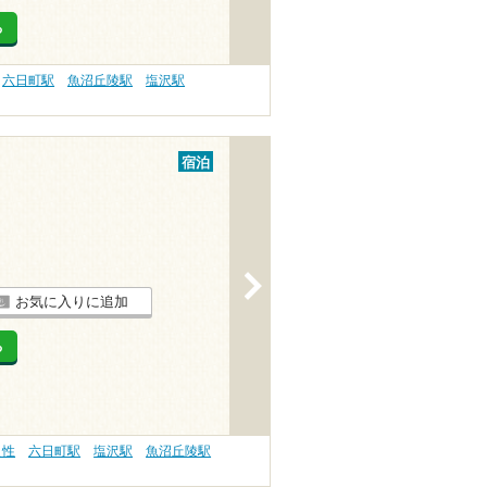
る
六日町駅
魚沼丘陵駅
塩沢駅
宿泊
>
お気に入りに追加
る
え性
六日町駅
塩沢駅
魚沼丘陵駅