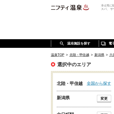
冷え性に
スパ、 
温浴施設を探す
電
温泉TOP
>
北陸・甲信越
>
新潟県
>
六
選択中のエリア
全国から探す
北陸・甲信越
新潟県
変更