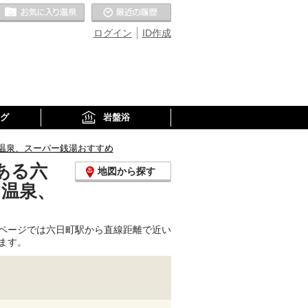
お気に入りの温泉
最近の履歴
ログイン
ID作成
グ
岩盤浴
温泉、スーパー銭湯おすすめ
ある六
地図から探す
り温泉、
ページでは六日町駅から直線距離で近い
ます。