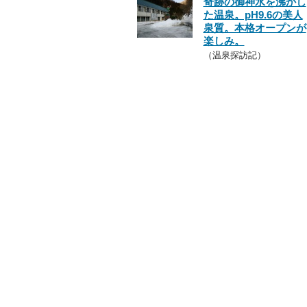
奇跡の御神水を沸かし
た温泉。pH9.6の美人
泉質。本格オープンが
楽しみ。
（温泉探訪記）