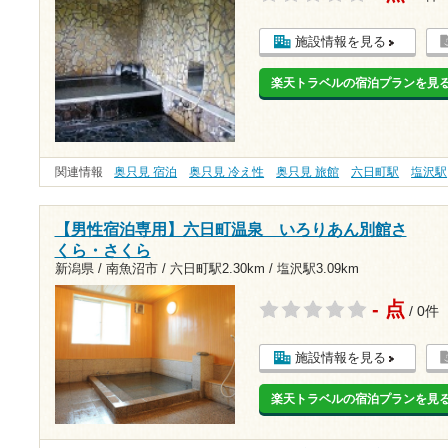
施設情報を見る
楽天トラベルの宿泊プランを見
関連情報
奥只見 宿泊
奥只見 冷え性
奥只見 旅館
六日町駅
塩沢駅
【男性宿泊専用】六日町温泉 いろりあん別館さ
くら・さくら
新潟県 / 南魚沼市 /
六日町駅2.30km
/
塩沢駅3.09km
- 点
/ 0件
施設情報を見る
楽天トラベルの宿泊プランを見