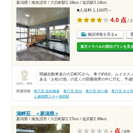
新潟県 / 南魚沼市 /
六日町駅2.18km
/
塩沢駅3.14km
■入浴料 1,100円～
4.0 点
/ 
施設情報を見る
楽天トラベルの宿泊プランを見
関越自動車道の六日町ICから、車で約6分。ムイカス
ある「お松の池」の近くの田園地帯の中に佇む、平成
50代～ 男性
関連情報
奥只見 塩化物泉
奥只見 宿泊
奥只見 切り傷
奥只見 冷え
上越国際スキー場前駅
湖畔荘 ＜新潟県＞
新潟県 / 南魚沼市 /
六日町駅2.27km
/
塩沢駅2.99km
- 点
/ 0件