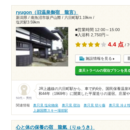
ryugon（旧温泉御宿 龍言）
新潟県 / 南魚沼市坂戸山際 /
六日町駅1.19km
/
塩沢駅3.59km
■営業時間 12:00～15:00
■入浴料 2,750円～
4.4 点
/ 
施設情報を見る
楽天トラベルの宿泊プランを見
JR上越線の六日町駅から、車で約6分。国民保養温泉
和44年（1969年）に開業した平屋造りの湯宿。庄
50代～ 男性
関連情報
奥只見 塩化物泉
奥只見 宿泊
奥只見 切り傷
奥只見 冷え
上越国際スキー場前駅
心と体の保養の宿 龍氣（りゅうき）