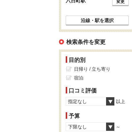
六日町駅
変更
沿線・駅を選択
検索条件を変更
目的別
日帰り / 立ち寄り
宿泊
口コミ評価
指定なし
以上
予算
下限なし
～