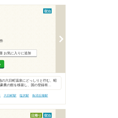
宿泊
>
7件
お気に入りに追加
る
地の六日町温泉にどっしりと佇む、昭
屋や豪農の館を移築し、国の登録有…
性
六日町駅
塩沢駅
魚沼丘陵駅
日帰り
宿泊