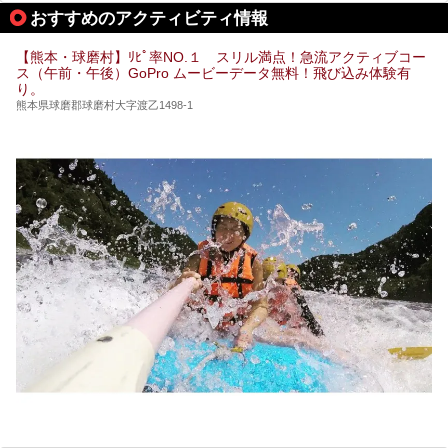
期は孤立状態に。もしかしたらこの時のニュースで、「地獄
おすすめのアクティビティ情報
温泉」と「垂玉温泉」の名前を知った人もいるかもしれませ
ん。
【熊本・球磨村】ﾘﾋﾟ率NO.１ スリル満点！急流アクティブコー
この2軒は今どうなっているのでしょうか。実は現在は「地
ス（午前・午後）GoPro ムービーデータ無料！飛び込み体験有
獄温泉 青風荘．」「垂玉温泉 瀧日和」として営業を再開し
り。
ています。2021年に現地を訪問してきましたのでレポート
します。
熊本県球磨郡球磨村大字渡乙1498-1