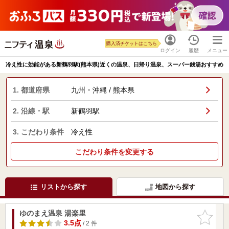
購入済チケットはこちら
ログイン
履歴
メニュー
冷え性に効能がある新鶴羽駅(熊本県)近くの温泉、日帰り温泉、スーパー銭湯おすすめ
1. 都道府県
九州・沖縄 / 熊本県
2. 沿線・駅
新鶴羽駅
3. こだわり条件
冷え性
こだわり条件を変更する
リストから探す
地図から探す
ゆのまえ温泉 湯楽里
お気に入
りに追加
3.5点
/ 2 件