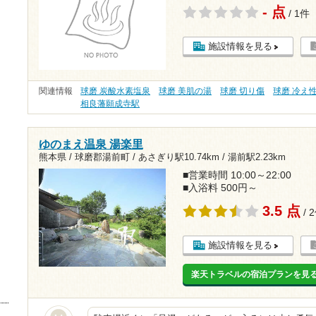
- 点
/ 1件
施設情報を見る
関連情報
球磨 炭酸水素塩泉
球磨 美肌の湯
球磨 切り傷
球磨 冷え
相良藩願成寺駅
ゆのまえ温泉 湯楽里
熊本県 / 球磨郡湯前町 /
あさぎり駅10.74km
/
湯前駅2.23km
■営業時間 10:00～22:00
■入浴料 500円～
3.5 点
/ 
施設情報を見る
楽天トラベルの宿泊プランを見