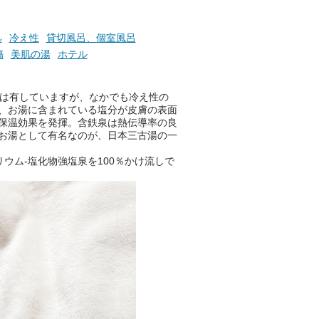
併設の「JR九州ホテル ブラッ
サム大分」に泊まって、この
「シティスパてんくう」をたっ
処
冷え性
貸切風呂、個室風呂
ぷり満喫してきたのでレポート
傷
美肌の湯
ホテル
します。夏向けの大分駅徒歩圏
の周辺観光スポットやクールダ
ウンできるスイーツ情報と併せ
果は有していますが、なかでも冷え性の
てお楽しみください！
、お湯に含まれている塩分が皮膚の表面
保温効果を発揮。含鉄泉は熱伝導率の良
───
お湯として有名なのが、日本三古湯の一
提供元：大分県【PR】
この記事は大分県のPR記事で
ウム-塩化物強塩泉を100％かけ流しで
す。