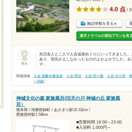
4.0 点
/ 
施設情報を見る
楽天トラベルの宿泊プランを見
先日友人と二人で人吉温泉めぐりにいってきました。
あり、宿泊さえしなかったもののよかよかでした。お
匿名
マ…
関連情報
人吉 炭酸水素塩泉
人吉 宿泊
人吉 切り傷
人吉 冷え性
一武駅
神城文化の森 家族風呂(旧天の川 神城の丘 家族風
呂）
熊本県 / 球磨郡錦町 /
あさぎり駅10.32km
/
肥後西村駅1.58km
■営業時間 18:00～23:00
■入浴料 1,000円～