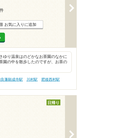
>
3件
お気に入りに追加
る
さゆり温泉はのどかなお茶園のなかに
茶園の中を散歩したのですが、お茶の
相良藩願成寺駅
川村駅
肥後西村駅
日帰り
>