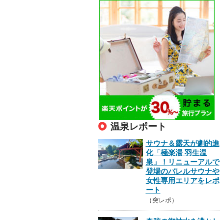
温泉レポート
サウナ＆露天が劇的進
化「極楽湯 羽生温
泉」！リニューアルで
登場のバレルサウナや
女性専用エリアをレポ
ート
（突レポ）