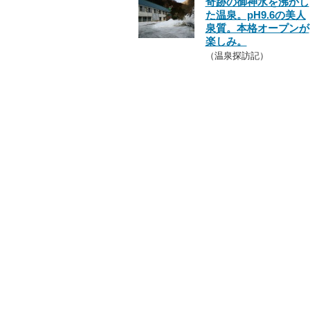
奇跡の御神水を沸かし
た温泉。pH9.6の美人
泉質。本格オープンが
楽しみ。
（温泉探訪記）