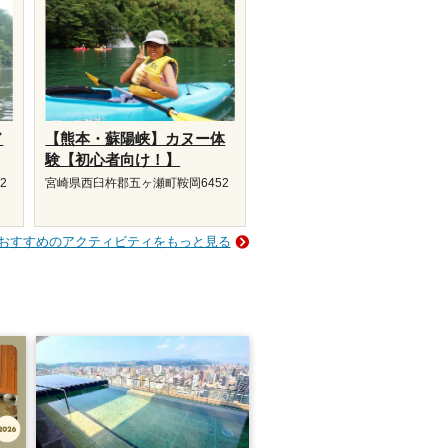
ド
【熊本・蘇陽峡】カヌー体
験【初心者向け！】
2
宮崎県西臼杵郡五ヶ瀬町鞍岡6452
おすすめのアクティビティをもっと見る