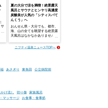
ュ
夏の大分で涼を満喫！絶景露天
介
風呂とサウナとヒンヤリ高濃度
炭酸泉が人気の「シティスパて
んくう」へ
た
・サ
おんせん県・大分でも、都市、
介！
海、山の全てを眺望する絶景露
天風呂はなかなかありません。
2026年7月3日にリニューアル
のサ
して、うみサウナ、やまサウナ
ニフティ温泉ニュースTOPへ
がつ
を新設した「シティスパてんく
して
う(CITY SPA てんくう)」は、
なんとJR大分駅直結という利
介し
便性の高さ！
設は
幸福
あさぎり
東免田
公立病院前
かけ
地上80mという圧倒的な開放感
い
が魅力。温泉、ロウリュサウ
ナ、そしてひんやりとした約2
7度の高濃度炭酸泉で交互浴し
てととのえば、まさに気分は天
泉かけ流し
切り傷
家族風呂
空の極楽、ここはこの夏ぜひと
・マッサージ
お食事・食事処
も訪れたい都市の避暑地です！