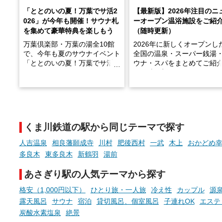
「ととのいの夏！万葉でサ活2
【最新版】2026年注目のニ
026」が今年も開催！サウナ札
ーオープン温浴施設をご紹
を集めて豪華特典を楽しもう
（随時更新）
万葉倶楽部・万葉の湯全10館
2026年に新しくオープンし
で、今年も夏のサウナイベント
全国の温泉・スーパー銭湯
「ととのいの夏！万葉でサ活2
ウナ・スパをまとめてご紹
026」が開催されます！
※随時更新しています
2026年8月1日（土）～8月31
天然温泉や露天風呂、注目
日（月）までの開催期間中は、
ウナなど、こだわりの魅力
サウナ飯やサウナドリンク、岩
まったスポットが続々登場
盤浴の利用などで「万葉サウナ
います。
くま川鉄道の駅から同じテーマで探す
札」を集めることで、オリジナ
現地取材記事もあわせて紹
ルグッズや無料券などの特典と
ていますので、気になる施
人吉温泉
相良藩願成寺
川村
肥後西村
一武
木上
おかどめ
交換可能。
ぜひチェックして次のおで
多良木
東多良木
新鶴羽
湯前
先の参考にしてみてくださ
さらに、各館ではアロマロウリ
ね。
あさぎり駅の人気テーマから探す
ュやアウフグースなど、サウナ
好きにはたまらない多彩なイベ
格安（1,000円以下）
ひとり旅・一人旅
冷え性
カップル
源
ントも予定されています。ぜひ
露天風呂
サウナ
宿泊
貸切風呂、個室風呂
子連れOK
エステ
チェックしてください！
炭酸水素塩泉
絶景