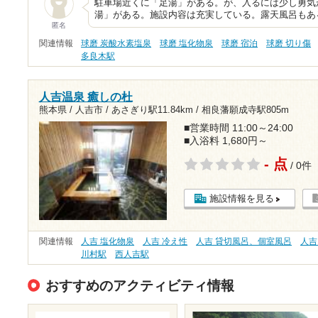
駐車場近くに「足湯」がある。が、入るには少し勇気
湯」がある。施設内容は充実している。露天風呂もあ
匿名
関連情報
球磨 炭酸水素塩泉
球磨 塩化物泉
球磨 宿泊
球磨 切り傷
多良木駅
人吉温泉 癒しの杜
熊本県 / 人吉市 /
あさぎり駅11.84km
/
相良藩願成寺駅805m
■営業時間 11:00～24:00
■入浴料 1,680円～
- 点
/ 0件
施設情報を見る
関連情報
人吉 塩化物泉
人吉 冷え性
人吉 貸切風呂、個室風呂
人吉
川村駅
西人吉駅
おすすめのアクティビティ情報