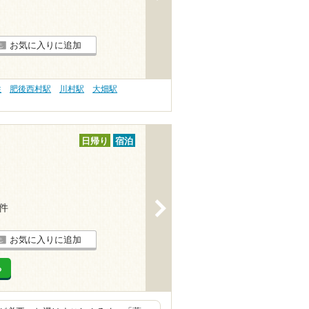
お気に入りに追加
性
肥後西村駅
川村駅
大畑駅
日帰り
宿泊
>
2件
お気に入りに追加
る