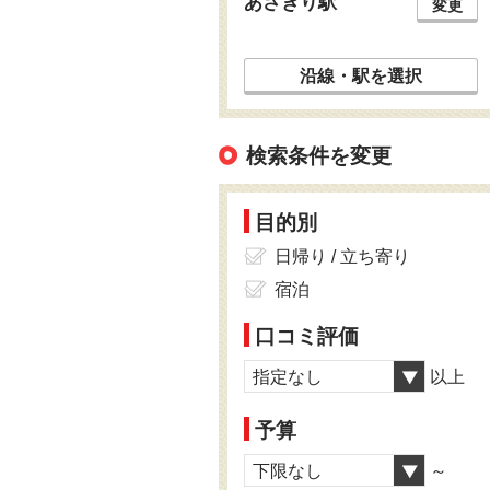
あさぎり駅
変更
沿線・駅を選択
検索条件を変更
目的別
日帰り / 立ち寄り
宿泊
口コミ評価
指定なし
以上
予算
下限なし
～