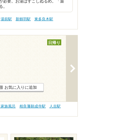
が必要。お湯はすこしぬるめ。「薬
る。
湯前駅
新鶴羽駅
東多良木駅
日帰り
>
お気に入りに追加
 家族風呂
相良藩願成寺駅
人吉駅