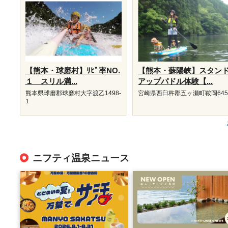
【熊本・球磨村】ﾘﾋﾟ率NO.
【熊本・蘇陽峡】スタン
１ スリル満...
アップパドル体験【...
熊本県球磨郡球磨村大字渡乙1498-
宮崎県西臼杵郡五ヶ瀬町鞍岡645
1
ニフティ温泉ニュース