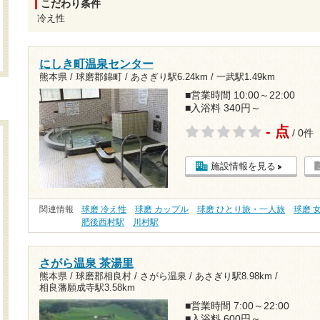
こだわり条件
冷え性
にしき町温泉センター
熊本県 / 球磨郡錦町 /
あさぎり駅6.24km
/
一武駅1.49km
■営業時間 10:00～22:00
■入浴料 340円～
- 点
/ 0件
施設情報を見る
関連情報
球磨 冷え性
球磨 カップル
球磨 ひとり旅・一人旅
球磨 
肥後西村駅
川村駅
さがら温泉 茶湯里
熊本県 / 球磨郡相良村 / さがら温泉 /
あさぎり駅8.98km
/
相良藩願成寺駅3.58km
■営業時間 7:00～22:00
■入浴料 600円～