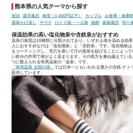
───
熊本県の人気テーマから探す
提供元：万葉倶楽部株式会社
【PR】
宿泊
露天風呂
格安（1,000円以下）
カップル
お食事・食事
この記事は万葉倶楽部株式会社
源泉かけ流し
サウナ
ひとり旅・一人旅
旅館
家族風呂
切り
のPR記事です。
保温効果の高い塩化物泉や含鉄泉がおすすめ
温泉の泉質は10種類に分類されており、いずれも体を温める効
人におすすめなのは「塩化物泉」と「含鉄泉」です。塩化物泉は
をコーティングし、毛穴を塞いで汗の蒸発を妨げることによって
い鉄分の作用で体がよく温まります。その両方を兼ね備えている
つに数えられる有馬温泉の「金泉」です。
「有馬温泉 太閤の湯」
では日本一ともいわれる濃さの含鉄-ナトリ
提供しています。