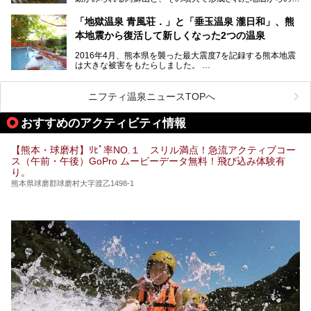
水が多くあることから「火の国」「水の国」とも呼ばれま
す。
「地獄温泉 青風荘．」と「垂玉温泉 瀧日和」、熊
そんな熊本県は、県内の至るところから温泉が湧いている温
本地震から復活して新しくなった2つの温泉
泉県でもあります。山鹿温泉、玉名温泉、黒川温泉、人吉温
泉など有名な温泉地だけでなく、市街地にも天然温泉が湧き
2016年4月、熊本県を襲った最大震度7を記録する熊本地震
出すスーパー銭湯が豊富です。なかでも注目のスーパー銭湯
は大きな被害をもたらしました。
をピックアップしました。
阿蘇山麓の南阿蘇村の「地獄温泉 清風荘」、そして「清風
荘」から400mほど離れた「垂玉（たるたま）温泉 山口旅
ニフティ温泉ニュースTOPへ
館」の2軒は、この地震による土砂崩れなどのために、一時
期は孤立状態に。もしかしたらこの時のニュースで、「地獄
おすすめのアクティビティ情報
温泉」と「垂玉温泉」の名前を知った人もいるかもしれませ
ん。
【熊本・球磨村】ﾘﾋﾟ率NO.１ スリル満点！急流アクティブコー
この2軒は今どうなっているのでしょうか。実は現在は「地
ス（午前・午後）GoPro ムービーデータ無料！飛び込み体験有
獄温泉 青風荘．」「垂玉温泉 瀧日和」として営業を再開し
り。
ています。2021年に現地を訪問してきましたのでレポート
します。
熊本県球磨郡球磨村大字渡乙1498-1