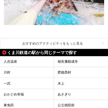
おすすめのアクティビティをもっと見る
くま川鉄道の駅から同じテーマで探す
人吉温泉
相良藩願成寺
川村
肥後西村
一武
木上
おかどめ幸福
あさぎり
東免田
公立病院前