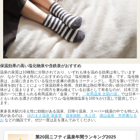
保温効果の高い塩化物泉や含鉄泉がおすすめ
温泉の泉質は10種類に分類されており、いずれも体を温める効果は有しています
が、なかでも冷え性の人におすすめなのは「塩化物泉」と「含鉄泉」です。塩化物
泉は、お湯に含まれている塩分が皮膚の表面をコーティングし、毛穴を塞いで汗の
蒸発を妨げることによって保温効果を発揮。含鉄泉は熱伝導率の良い鉄分の作用で
体がよく温まります。その両方を兼ね備えているお湯として有名なのが、日本三古
湯の一つに数えられる有馬温泉の「金泉」です。
「有馬温泉 太閤の湯」
では日本一
ともいわれる濃さの含鉄-ナトリウム-塩化物強塩泉を100％かけ流しで提供してい
ます。
東多良木駅の冷え性に効能がある温泉、日帰り温泉、スーパー銭湯の中でも特に人
気があるのは、
ゆのまえ温泉 湯楽里
、
温泉旅館 水上荘
、
湯山温泉 市房庵なる
お
などの施設です。ぜひ一度は足を運んでみてください。
第20回ニフティ温泉年間ランキング2025