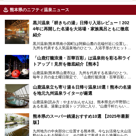
熊本県のニフティ温泉ニュース
黒川温泉「耕きちの湯」日帰り入浴レビュー！202
4年に再開した名湯を大浴場・家族風呂ともに徹底
紹介
黒川温泉(熊本県南小国町)は阿蘇山麓の北端付近に位置し、
九州を代表する人気温泉地のひとつ。入浴手形が大ヒット
し、各宿の趣の異なる露天風呂をめぐることで知られていま
す。
「山鹿灯籠浪漫・百華百彩」は温泉街を彩る和ライ
トアップ！見所を徹底紹介【熊本】
中でも「耕きち(こうきち)の湯」は露天風呂を持たないもの
の、風情ある内湯を楽しめる日帰り温泉施設。自然災害によ
山鹿温泉(熊本県山鹿市)は、九州を代表する名湯のひとつ。
り一度廃業しましたが、2024年10月に営業再開。数多くの
毎年２月の金土曜日限定で、「山鹿灯籠浪漫・百華百彩」
温泉ファンに注目される名湯です。
（やまがとうろうろまん・ひゃっかひゃくさい）が開催され
ます。和傘や竹、ろうそくなどを用いて、和情緒たっぷりの
山鹿温泉立ち寄り湯＆日帰り温泉10選！熊本の名湯
ライトアップが無料で楽しめます。
を地元九州温泉ライターが厳選
今回は再開した耕きちの湯を訪問し、全浴室(男女別大浴
2025年は、2月7～8日・14～15日・21～22日・28～3月1
場・家族風呂)を徹底紹介します！
山鹿温泉(読み方：やまがおんせん)は、熊本県北の平野部に
日、の合計8日間開催。今回は地元九州在住の筆者が、その
ある名湯。湯量は全国トップ10に入り、“山鹿千軒たらいな
見所を徹底紹介。併せて、その他イベントや立ち寄り湯も併
し”と唄われる程。また、“乙女の柔肌”とも称される柔らかな
せてご紹介します。
泉質であり、お湯の良さにも定評があります。
熊本県のスーパー銭湯おすすめ10選 【2025年最新
版】
今回は地元九州の温泉ライターの私が実際に入浴した中か
ら、山鹿温泉の旅館やホテルの立ち寄り湯・日帰り入浴施
九州地方の中央部分に位置する熊本県。今なお活発な火山活
設・家族風呂の3パターンに分類し、合計10施設を厳選して
動がみられる阿蘇山と、その噴火で形成された地層からの湧
ご紹介。ぜひ、湯めぐりの参考にして下さいね！