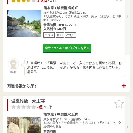
3.5点
/ 2 件
熊本県 / 球磨郡湯前町
東多良木駅4.66km
湯前駅2.23km
JR人吉駅から、くま川鉄道へ乗換、終点「湯前駅」より車
5分・徒歩30…
営業時間 10:00～22:00
入浴料金 500円～
日帰り
宿泊
冷え性
楽天トラベルの宿泊プランを見る
駐車場近くに「足湯」がある。が、入るには少し勇気が必要。お
湯はすこしぬるめ。「薬湯」がある。施設内容は充実している。
露天風…
匿名
関連情報から探す
温泉旅館 水上荘
お気に入
りに追加
-点
/ 0 件
熊本県 / 球磨郡水上村
東多良木駅10.39km
湯前駅7.55km
お車の場合：九州自動車道・人吉ICより：約50分／公共交
通機関の場合…
営業時間