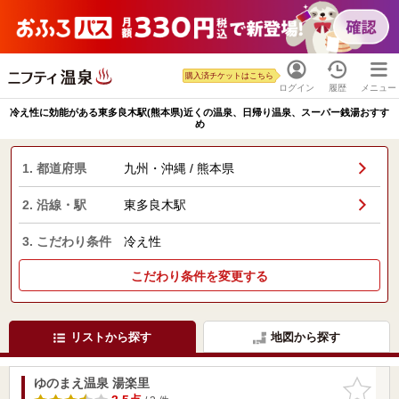
購入済チケットはこちら
ログイン
履歴
メニュー
冷え性に効能がある東多良木駅(熊本県)近くの温泉、日帰り温泉、スーパー銭湯おすす
め
1. 都道府県
九州・沖縄 / 熊本県
2. 沿線・駅
東多良木駅
3. こだわり条件
冷え性
こだわり条件を変更する
リストから探す
地図から探す
ゆのまえ温泉 湯楽里
お気に入
りに追加