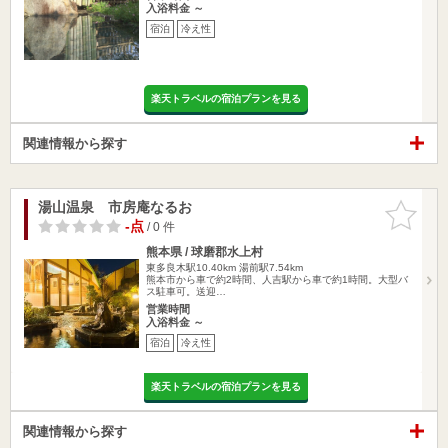
入浴料金 ～
宿泊
冷え性
楽天トラベルの宿泊プランを見る
関連情報から探す
湯山温泉 市房庵なるお
お気に入
りに追加
-点
/ 0 件
熊本県 / 球磨郡水上村
東多良木駅10.40km
湯前駅7.54km
熊本市から車で約2時間、人吉駅から車で約1時間。大型バ
ス駐車可。送迎…
営業時間
入浴料金 ～
宿泊
冷え性
楽天トラベルの宿泊プランを見る
関連情報から探す