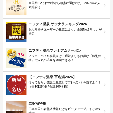
全国約2.2万件の中から頂点に選ばれた、2025年の人
気施設は…
ニフティ温泉 サウナランキング2026
おふろ好きユーザーの投票により、全国No.1サウナが
決定！
ニフティ温泉プレミアムクーポン
ノジマモバイル会員向け 通常よりもお得な「特別価
格」で人気の温泉を満喫できる！
【ニフティ温泉 百名湯2026】
行ってみたい施設に投票してプレゼントを当てよう！
（全10回開催 / 合計260名様）
岩盤浴特集
日本全国の岩盤浴情報だけをピックアップ。まとめて