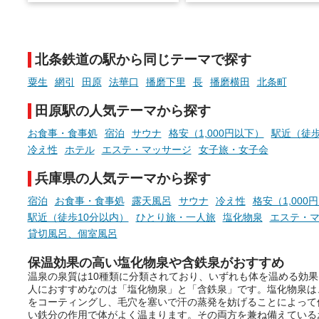
でこころもスッキリ──そんな
様（合計260名様）に選べる
新体験が楽しめる「占いベン
GIFT500円分をプレゼント
チ」を展開中♨
たします。
北条鉄道の駅から同じテーマで探す
手相やタロットなど気軽に楽し
める占いで、“ととのう”おふろ
粟生
網引
田原
法華口
播磨下里
長
播磨横田
北条町
時間を、もっと特別に。
田原駅の人気テーマから探す
お食事・食事処
宿泊
サウナ
格安（1,000円以下）
駅近（徒歩
冷え性
ホテル
エステ・マッサージ
女子旅・女子会
兵庫県の人気テーマから探す
宿泊
お食事・食事処
露天風呂
サウナ
冷え性
格安（1,000
駅近（徒歩10分以内）
ひとり旅・一人旅
塩化物泉
エステ・
貸切風呂、個室風呂
保温効果の高い塩化物泉や含鉄泉がおすすめ
温泉の泉質は10種類に分類されており、いずれも体を温める効
人におすすめなのは「塩化物泉」と「含鉄泉」です。塩化物泉は
をコーティングし、毛穴を塞いで汗の蒸発を妨げることによって
い鉄分の作用で体がよく温まります。その両方を兼ね備えている