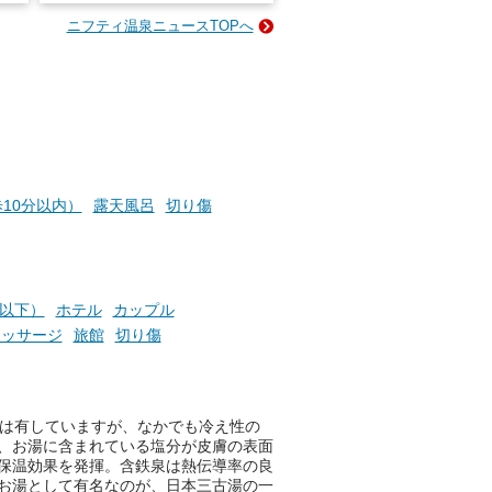
e-
ニフティ温泉ニュースTOPへ
い
そんな「一人でぼんやり過ごす
時間」、ふだん後回しにしてい
た「これからのこと」や「ちょ
っとした悩み」が、頭に浮かん
でくることはありませんか？
お風呂でリラックスしているか
10分以内）
露天風呂
切り傷
らこそ向き合える、大切な自分
の本音。
そんな心のつぶやきを、湯あが
りの温まった心のまま相談でき
円以下）
ホテル
カップル
たら素敵ですよね。
マッサージ
旅館
切り傷
ニフティ温泉の「占いベンチ」
果は有していますが、なかでも冷え性の
は、そんなあなたの心のつぶや
、お湯に含まれている塩分が皮膚の表面
きをプロの占い師に相談するこ
保温効果を発揮。含鉄泉は熱伝導率の良
とができるサービスです。
お湯として有名なのが、日本三古湯の一