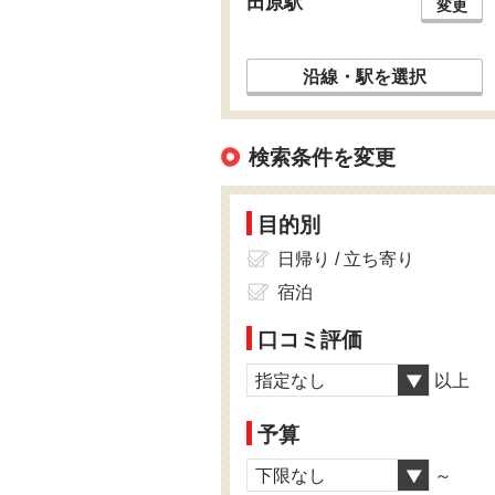
田原駅
変更
沿線・駅を選択
検索条件を変更
目的別
日帰り / 立ち寄り
宿泊
口コミ評価
指定なし
以上
予算
下限なし
～