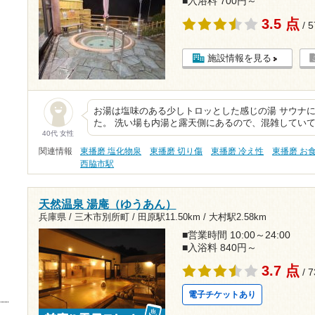
■入浴料 700円～
3.5 点
/ 
施設情報を見る
お湯は塩味のある少しトロッとした感じの湯 サウナ
た。 洗い場も内湯と露天側にあるので、混雑してい
40代 女性
関連情報
東播磨 塩化物泉
東播磨 切り傷
東播磨 冷え性
東播磨 お
西脇市駅
天然温泉 湯庵（ゆうあん）
兵庫県 / 三木市別所町 /
田原駅11.50km
/
大村駅2.58km
■営業時間 10:00～24:00
■入浴料 840円～
3.7 点
/ 
電子チケットあり