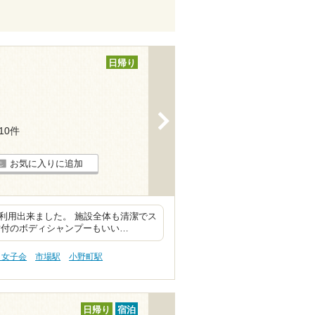
日帰り
>
110件
お気に入りに追加
利用出来ました。 施設全体も清潔でス
備付のボディシャンプーもいい…
・女子会
市場駅
小野町駅
日帰り
宿泊