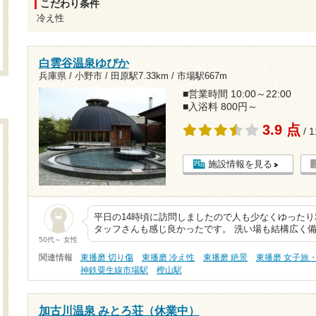
こだわり条件
冷え性
白雲谷温泉ゆぴか
兵庫県 / 小野市 /
田原駅7.33km
/
市場駅667m
■営業時間 10:00～22:00
■入浴料 800円～
3.9 点
/ 
施設情報を見る
平日の14時頃に訪問しましたので人も少なくゆったり
タッフさんも感じ良かったです。 洗い場も結構広く
50代～ 女性
関連情報
東播磨 切り傷
東播磨 冷え性
東播磨 絶景
東播磨 女子旅
神鉄粟生線市場駅
樫山駅
加古川温泉 みとろ荘（休業中）