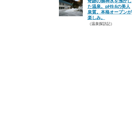
奇跡の御神水を沸かし
た温泉。pH9.6の美人
泉質。本格オープンが
楽しみ。
（温泉探訪記）