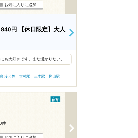
お気に入りに追加
）
840円
【休日限定】大人
>
的にも大好きです。また浸かりたい。
磨 冷え性
大村駅
三木駅
樫山駅
宿泊
10件
>
お気に入りに追加