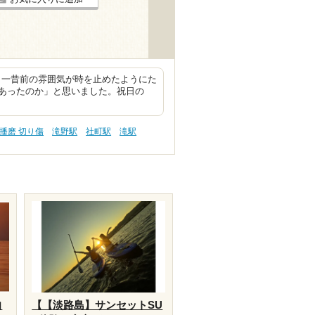
。一昔前の雰囲気が時を止めたようにた
あったのか」と思いました。祝日の
播磨 切り傷
滝野駅
社町駅
滝駅
向
【【淡路島】サンセットSU