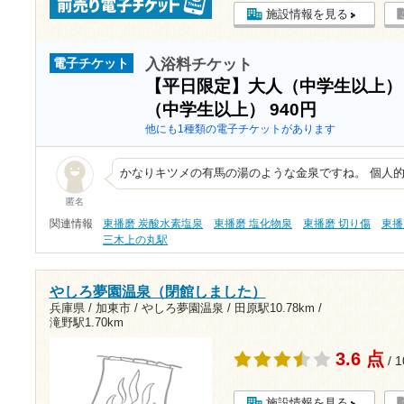
施設情報を見る
入浴料チケット
電子チケット
【平日限定】大人（中学生以上
（中学生以上）
940円
他にも1種類の電子チケットがあります
かなりキツメの有馬の湯のような金泉ですね。 個人
匿名
関連情報
東播磨 炭酸水素塩泉
東播磨 塩化物泉
東播磨 切り傷
東播
三木上の丸駅
やしろ夢園温泉（閉館しました）
兵庫県 / 加東市 / やしろ夢園温泉 /
田原駅10.78km
/
滝野駅1.70km
3.6 点
/ 
施設情報を見る