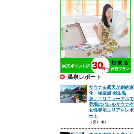
温泉レポート
サウナ＆露天が劇的進
化「極楽湯 羽生温
泉」！リニューアルで
登場のバレルサウナや
女性専用エリアをレポ
ート
（突レポ）