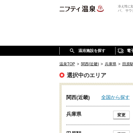
冷え性に
パ、 サ
温浴施設を探す
電
温泉TOP
>
関西(近畿)
>
兵庫県
>
田原
選択中のエリア
全国から探す
関西(近畿)
兵庫県
変更