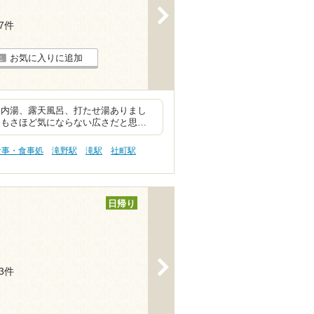
>
57件
お気に入りに追加
に内湯、露天風呂、打たせ湯ありまし
てもさほど気にならない広さだと思…
食事・食事処
滝野駅
滝駅
社町駅
日帰り
>
73件