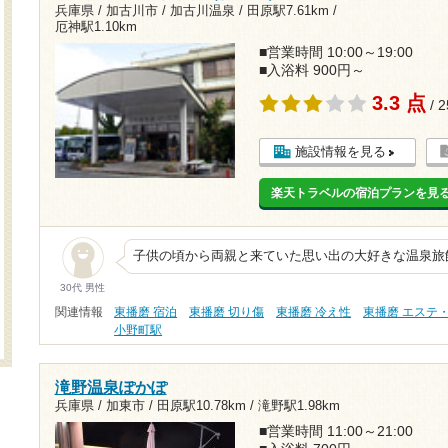
兵庫県 / 加古川市 / 加古川温泉 /
田原駅7.61km
/
厄神駅1.10km
■営業時間 10:00～19:00
■入浴料 900円～
3.3 点
/ 
施設情報を見る
楽天トラベルの宿泊プランを見
子供の頃から両親と来ていた思い出の大好きな温泉旅
30代 男性
関連情報
東播磨 宿泊
東播磨 切り傷
東播磨 冷え性
東播磨 エステ
小野町駅
滝野温泉ぽかぽ
兵庫県 / 加東市 /
田原駅10.78km
/
滝野駅1.98km
■営業時間 11:00～21:00