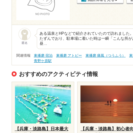
ある温泉とHPなどで紹介されていたので訪れました
たずんでおり、駐車場に着いた時は一瞬「こんな所が
匿名
昼…
関連情報
東播磨 宿泊
東播磨 アトピー
東播磨 痛風（つうふう）
東
青野ケ原駅
おすすめのアクティビティ情報
【兵庫・淡路島】日本最大
【兵庫・淡路島】初心者