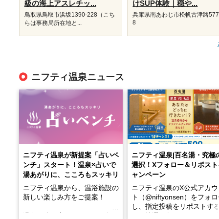
級の海上アスレチッ...
けSUP体験｜穏や...
鳥取県鳥取市浜坂1390‐228（こち
兵庫県南あわじ市松帆古津路577
8
らは事務局所在地と...
ニフティ温泉ニュース
ニフティ温泉が新提案「占いベ
ニフティ温泉|百名湯・究極
ンチ」スタート！温泉×占いで
選択！Xフォロー＆リポスト
湯あがりに、こころもスッキリ
ャンペーン
ニフティ温泉から、温浴施設の
ニフティ温泉のX公式アカウ
新しい楽しみ方をご提案！
ト（@niftyonsen）をフォ
し、指定投稿をリポストす
温泉で体を癒したあとに、占い
と、抽選で各回26（ふろ）