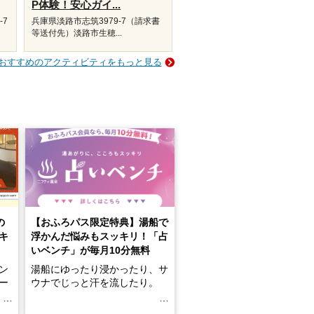
P体験！安心ガイ...
-7
兵庫県淡路市志筑3979-7（請求書
等送付先）淡路市生穂...
おすすめのアクティビティをもっと見る
の
【おふろパス限定特典】湯船で
キ
浮かんだ悩みもスッキリ！「占
いベンチ」が毎月10分無料
ン
湯船にゆったり浸かったり、サ
ロー
ウナでじっと汗を流したり。
る
名