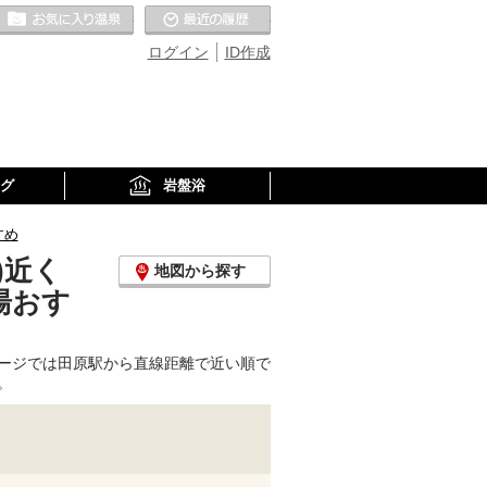
お気に入りの温泉
最近の履歴
ログイン
ID作成
グ
岩盤浴
すめ
)近く
地図から探す
湯おす
ージでは田原駅から直線距離で近い順で
。