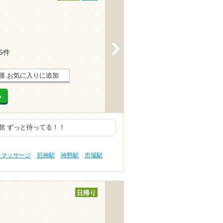
>
25件
お気に入りに追加
る
館 ずっと待ってる！！
・マッサージ
厄神駅
神野駅
市場駅
日帰り